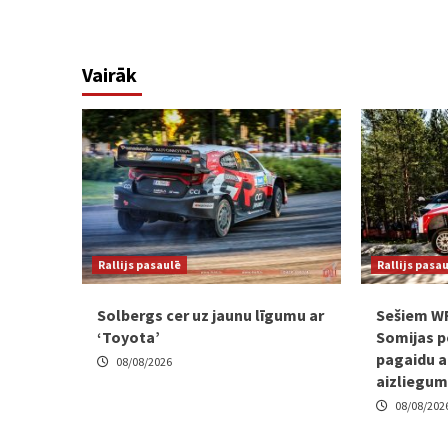
Vairāk
Rallijs pasaulē
Rallijs pasa
Solbergs cer uz jaunu līgumu ar
Sešiem W
‘Toyota’
Somijas p
pagaidu a
08/08/2026
aizliegu
08/08/202