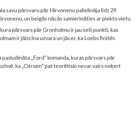
vala savu pārsvaru pār Hirvonenu palielināja līdz 29
rvonenu, un beigās nācās samierināties ar piekto vietu.
 kura pārsvars pār Gronholmu ir jau seši punkti, kas
lmam ir jāizcīna uzvara un jācer, ka Loebs finišēs
ka pasludināta „Ford” komanda, kuras pārsvars pār
ozīmē, ka „Citroen” pat teorētiski nevar vairs noķert