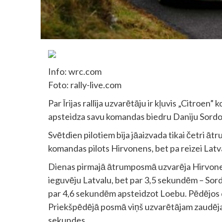
Info: wrc.com
Foto: rally-live.com
Par Īrijas rallija uzvarētāju ir kļuvis „Citro
apsteidza savu komandas biedru Daniju Sordo
Svētdien pilotiem bija jāaizvada tikai četri āt
komandas pilots Hirvonens, bet pa reizei Latv
Dienas pirmajā ātrumposmā uzvarēja Hirvonen
ieguvēju Latvalu, bet par 3,5 sekundēm – Sor
par 4,6 sekundēm apsteidzot Loebu. Pēdējos 
Priekšpēdējā posmā viņš uzvarētājam zaudēj
sekundes.