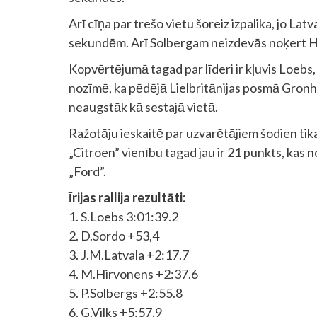
Arī cīņa par trešo vietu šoreiz izpalika, jo Lat
sekundēm. Arī Solbergam neizdevās noķert Hi
Kopvērtējumā tagad par līderi ir kļuvis Loebs,
nozīmē, ka pēdējā Lielbritānijas posmā Gronho
neaugstāk kā sestajā vietā.
Ražotāju ieskaitē par uzvarētājiem šodien ti
„Citroen” vienību tagad jau ir 21 punkts, kas n
„Ford”.
Īrijas rallija rezultāti:
1. S.Loebs 3:01:39.2
2. D.Sordo +53,4
3. J.M.Latvala +2:17.7
4. M.Hirvonens +2:37.6
5. P.Solbergs +2:55.8
6. G.Vilks +5:57.9