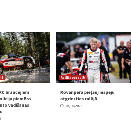
ulē
Rallijs pasaulē
RC braucējiem
Rovanpera pieļauj iespēju
olicija piemēro
atgriezties rallijā
uto vadīšanas
07/08/2026
mu
6