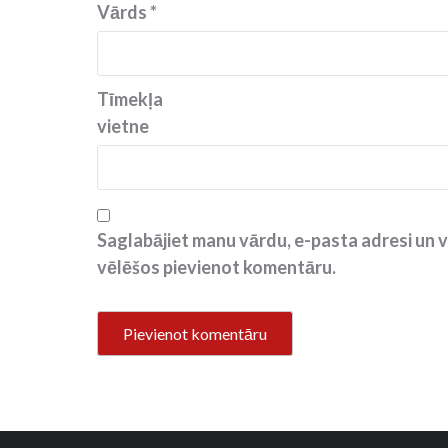
Vārds
*
Tīmekļa
vietne
Saglabājiet manu vārdu, e-pasta adresi un v
vēlēšos pievienot komentāru.