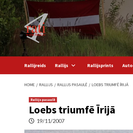
Skip
to
content
Rallijreids
Rallijs
Rallijsprints
Auto
HOME
RALLIJS
RALLIJS PASAULĒ
LOEBS TRIUMFĒ ĪRIJĀ
Rallijs pasaulē
Loebs triumfē Īrijā
19/11/2007