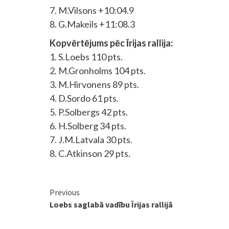
7. M.Vilsons +10:04.9
8. G.Makeils +11:08.3
Kopvērtējums pēc Īrijas rallija:
1. S.Loebs 110 pts.
2. M.Gronholms 104 pts.
3. M.Hirvonens 89 pts.
4. D.Sordo 61 pts.
5. P.Solbergs 42 pts.
6. H.Solberg 34 pts.
7. J.M.Latvala 30 pts.
8. C.Atkinson 29 pts.
Continue
Previous
Loebs saglabā vadību Īrijas rallijā
Reading