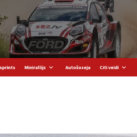
sprints
Minirallijs
Autošoseja
Citi veidi