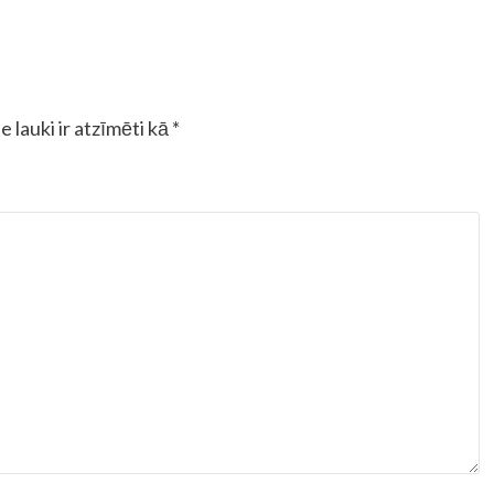
e lauki ir atzīmēti kā
*