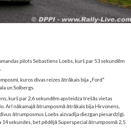
en” komandas pilots Sebastiens Loebs, kurš par 53 sekundēm
.
rumposmi, kuros divas reizes ātrākais bija „Ford”
ala un Solbergs.
s, kurš par 2,6 sekundēm apsteidza trešās vietas
do. Arī nākamajā ātrumposmā ātrākais bija Hirvonens,
divus ātrumposmus Loebs aizvadīja diezgan piesardzīgi.
a 14 sekundes, bet pēdējā Superspecial ātrumposmā 2,5