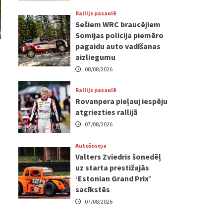
Rallijs pasaulē
Sešiem WRC braucējiem
Somijas policija piemēro
pagaidu auto vadīšanas
aizliegumu
08/08/2026
Rallijs pasaulē
Rovanpera pieļauj iespēju
atgriezties rallijā
07/08/2026
Autošoseja
Valters Zviedris šonedēļ
uz starta prestižajās
‘Estonian Grand Prix’
sacīkstēs
07/08/2026