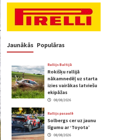
Jaunākās
Populāras
Rallijs Baltijā
Rokišķu rallijā
nākamnedēļ uz starta
izies vairākas latviešu
ekipāžas
08/08/2026
Rallijs pasaulē
Solbergs cer uz jaunu
līgumu ar ‘Toyota’
08/08/2026