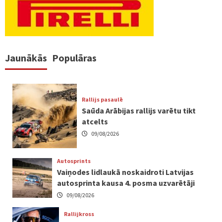
Jaunākās
Populāras
Rallijs pasaulē
Saūda Arābijas rallijs varētu tikt
atcelts
09/08/2026
Autosprints
Vaiņodes lidlaukā noskaidroti Latvijas
autosprinta kausa 4. posma uzvarētāji
09/08/2026
Rallijkross