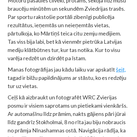
Motoru pasaules cilvēki, protams, sekoja līdz mūsu
braucēju minūtēm un sekundēm Zviedrijas trasēs.
Par sportu rakstošie portāli zibenīgi publicēja
rezultātus, ieņemtās un neieņemtās vietas,
pārtulkoja, ko Mārtiņš teica citu zemju medijiem.
Tas viss bija labi, bet kā vienmēr pietrūka Latvijas
mediju klātbūtnes tur, kur tas notika. Kur to visu
varēja redzēt un dzirdēt pa īstam.
Manas fotogrāfijas jau kādu laiku var apskatīt
šeit,
tagad ir bilžu papildinājums ar stāstu, ko es redzēju
tur uz vietas.
Ceļš kā aizbraukt un fotografēt WRC Zvierijas
posmu ir visiem saprotams un pietiekami vienkāršs.
Ar automašīnu līdz prāmim, nakts gājiens pāri jūrai
līdz gandrīz Stokholmai, 8 no rīta jau biju nobraucis
no prāmja
Nīnashamnas ostā. Navigācija rādīja, ka