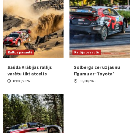
Rallijs pasaulē
Rallijs pasaulē
Saūda Arābijas rallijs
Solbergs cer uz jaunu
varētu tikt atcelts
līgumu ar ‘Toyota’
09/08/2026
08/08/2026