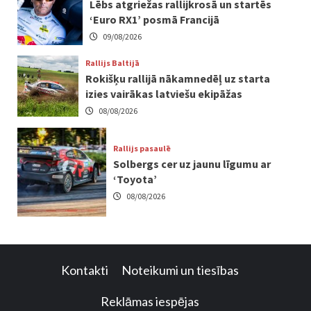
Lēbs atgriežas rallijkrosā un startēs
‘Euro RX1’ posmā Francijā
09/08/2026
Rallijs Baltijā
Rokišķu rallijā nākamnedēļ uz starta
izies vairākas latviešu ekipāžas
08/08/2026
Rallijs pasaulē
Solbergs cer uz jaunu līgumu ar
‘Toyota’
08/08/2026
Kontakti
Noteikumi un tiesības
Reklāmas iespējas