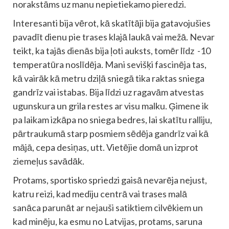
norakstāms uz manu nepietiekamo pieredzi.
Interesanti bija vērot, kā skatītāji bija gatavojušies
pavadīt dienu pie trases klajā laukā vai mežā. Nevar
teikt, ka tajās dienās bija ļoti auksts, tomēr līdz -10
temperatūra noslīdēja. Mani sevišķi fascinēja tas,
kā vairāk kā metru dziļā sniegā tika raktas sniega
gandrīz vai istabas. Bija līdzi uz ragavām atvestas
ugunskura un grila restes ar visu malku. Ģimene ik
pa laikam izkāpa no sniega bedres, lai skatītu ralliju,
pārtraukumā starp posmiem sēdēja gandrīz vai kā
mājā, cepa desiņas, utt. Vietējie domā un izprot
ziemeļus savādāk.
Protams, sportisko spriedzi gaisā nevarēja nejust,
katru reizi, kad mediju centrā vai trases malā
sanāca parunāt ar nejauši satiktiem cilvēkiem un
kad minēju, ka esmu no Latvijas, protams, saruna