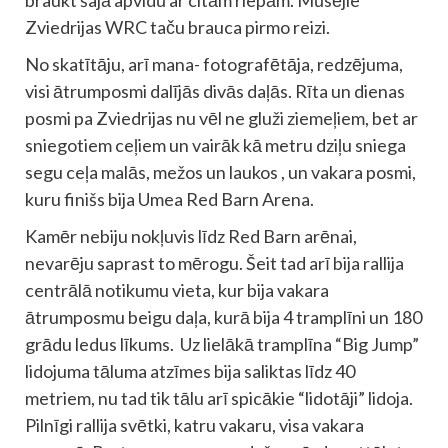
braukt šajā apvidū ar citām riepām. Mūsējie
Zviedrijas WRC taču brauca pirmo reizi.
No skatītāju, arī mana- fotografētāja, redzējuma,
visi ātrumposmi dalījās divās daļās. Rīta un dienas
posmi pa Zviedrijas nu vēl ne gluži ziemeļiem, bet ar
sniegotiem ceļiem un vairāk kā metru dziļu sniega
segu ceļa malās, mežos un laukos , un vakara posmi,
kuru finišs bija Umea Red Barn Arena.
Kamēr nebiju nokļuvis līdz Red Barn arēnai,
nevarēju saprast to mērogu. Šeit tad arī bija rallija
centrālā notikumu vieta, kur bija vakara
ātrumposmu beigu daļa, kurā bija 4 tramplīni un 180
grādu ledus līkums. Uz lielākā tramplīna “Big Jump”
lidojuma tāluma atzīmes bija saliktas līdz 40
metriem, nu tad tik tālu arī spicākie “lidotāji” lidoja.
Pilnīgi rallija svētki, katru vakaru, visa vakara