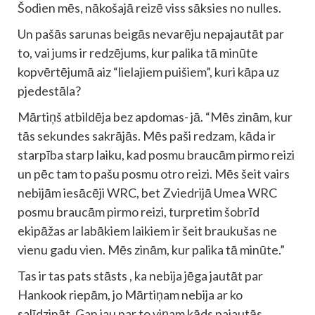
Šodien mēs, nākošajā reizē viss sāksies no nulles.
Un pašās sarunas beigās nevarēju nepajautāt par
to, vai jums ir redzējums, kur palika tā minūte
kopvērtējumā aiz “lielajiem puišiem”, kuri kāpa uz
pjedestāla?
Mārtiņš atbildēja bez apdomas- jā. “Mēs zinām, kur
tās sekundes sakrājās. Mēs paši redzam, kāda ir
starpība starp laiku, kad posmu braucām pirmo reizi
un pēc tam to pašu posmu otro reizi. Mēs šeit vairs
nebijām iesācēji WRC, bet Zviedrijā Umea WRC
posmu braucām pirmo reizi, turpretim šobrīd
ekipāžas ar labākiem laikiem ir šeit braukušas ne
vienu gadu vien. Mēs zinām, kur palika tā minūte.”
Tas ir tas pats stāsts , ka nebija jēga jautāt par
Hankook riepām, jo Mārtiņam nebija ar ko
salīdzināt. Gan jau par to viņam kāds pajautās