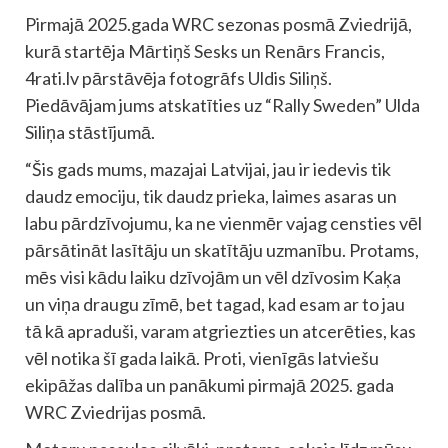
Pirmajā 2025.gada WRC sezonas posmā Zviedrijā,
kurā startēja Mārtiņš Sesks un Renārs Francis,
4rati.lv pārstāvēja fotogrāfs Uldis Siliņš.
Piedāvājam jums atskatīties uz “Rally Sweden” Ulda
Siliņa stāstījumā.
“Šis gads mums, mazajai Latvijai, jau ir iedevis tik
daudz emociju, tik daudz prieka, laimes asaras un
labu pārdzīvojumu, ka ne vienmēr vajag censties vēl
pārsātināt lasītāju un skatītāju uzmanību. Protams,
mēs visi kādu laiku dzīvojām un vēl dzīvosim Kaķa
un viņa draugu zīmē, bet tagad, kad esam ar to jau
tā kā apraduši, varam atgriezties un atcerēties, kas
vēl notika šī gada laikā. Proti, vienīgās latviešu
ekipāžas dalība un panākumi pirmajā 2025. gada
WRC Zviedrijas posmā.