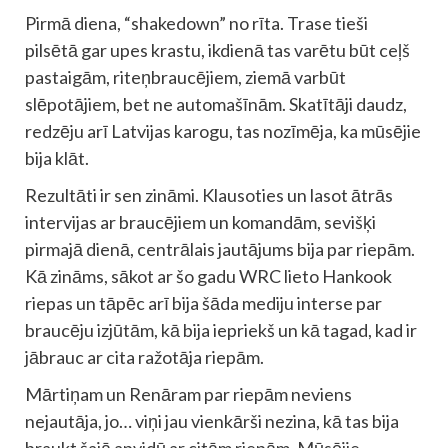
Pirmā diena, “shakedown” no rīta. Trase tieši
pilsētā gar upes krastu, ikdienā tas varētu būt ceļš
pastaigām, riteņbraucējiem, ziemā varbūt
slēpotājiem, bet ne automašīnām. Skatītāji daudz,
redzēju arī Latvijas karogu, tas nozīmēja, ka mūsējie
bija klāt.
Rezultāti ir sen zināmi. Klausoties un lasot ātrās
intervijas ar braucējiem un komandām, sevišķi
pirmajā dienā, centrālais jautājums bija par riepām.
Kā zināms, sākot ar šo gadu WRC lieto Hankook
riepas un tāpēc arī bija šāda mediju interse par
braucēju izjūtām, kā bija iepriekš un kā tagad, kad ir
jābrauc ar cita ražotāja riepām.
Mārtiņam un Renāram par riepām neviens
nejautāja, jo… viņi jau vienkārši nezina, kā tas bija