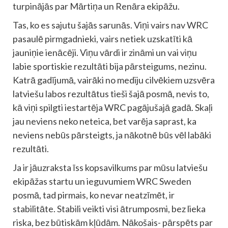
turpinājās par Mārtiņa un Renāra ekipāžu.
Tas, ko es sajutu šajās sarunās. Viņi vairs nav WRC
pasaulē pirmgadnieki, vairs netiek uzskatīti kā
jauniņie ienācēji. Viņu vārdi ir zināmi un vai viņu
labie sportiskie rezultāti bija pārsteigums, nezinu.
Katrā gadījumā, vairāki no mediju cilvēkiem uzsvēra
latviešu labos rezultātus tieši šajā posmā, nevis to,
kā viņi spilgti iestartēja WRC pagājušajā gadā. Skaļi
jau neviens neko neteica, bet varēja saprast, ka
neviens nebūs pārsteigts, ja nākotnē būs vēl labāki
rezultāti.
Ja ir jāuzraksta īss kopsavilkums par mūsu latviešu
ekipāžas startu un ieguvumiem WRC Sweden
posmā, tad pirmais, ko nevar neatzīmēt, ir
stabilitāte. Stabili veikti visi ātrumposmi, bez lieka
riska, bez būtiskām kļūdām. Nākošais- pārspēts par