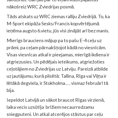
nākošreiz WRC Zviedrijas posmā.
Tāds atskats uz WRC ziemas ralliju Zviedrijā. To, ka
M-Sport ekipāža Sesks/Francis kopvērtējumā
ieņēma augsto 6.vietu, jūs visi zinājāt arī bez manis.
Mierīgs brauciens mājup pa to pašu E-4 ceļu uz
prāmi, pa ceļam pārnakšņojot kādā no viesnīcām.
Visas viesnīcas atkal ir pieejamas, mierīgā ikdiena ir
atgriezusies. Un pēdējais ieteikums, atgriežoties
ceļotājiem no Zviedrijas uz Latviju. Pareizā atbilde
uz jautājumu, kurā pilsētā: Tallina, Rīga vai Viļņa ir
lētākā degviela, ir Stokholma… , vismaz februārī tā
bija.
Iepeldot Latvijā un sākot braucot Rīgas virzienā,
laika vecis uzsūtīja brīžiem necaurredzamu
sniegputeni. Un atkal atcerējos stāstus par ceļu