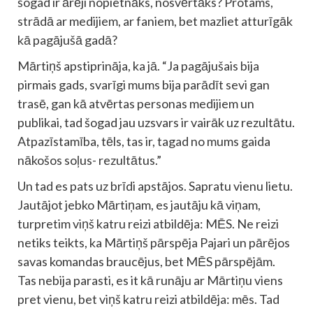
šogad ir ārēji nopietnāks, nosvērtāks? Protams,
strādā ar medijiem, ar faniem, bet mazliet atturīgāk
kā pagājušā gadā?
Mārtiņš apstiprināja, ka jā. “Ja pagājušais bija
pirmais gads, svarīgi mums bija parādīt sevi gan
trasē, gan kā atvērtas personas medijiem un
publikai, tad šogad jau uzsvars ir vairāk uz rezultātu.
Atpazīstamība, tēls, tas ir, tagad no mums gaida
nākošos soļus- rezultātus.”
Un tad es pats uz brīdi apstājos. Sapratu vienu lietu.
Jautājot jebko Mārtiņam, es jautāju kā viņam,
turpretim viņš katru reizi atbildēja: MĒS. Ne reizi
netiks teikts, ka Mārtiņš pārspēja Pajari un pārējos
savas komandas braucējus, bet MĒS pārspējām.
Tas nebija parasti, es it kā runāju ar Mārtiņu viens
pret vienu, bet viņš katru reizi atbildēja: mēs. Tad