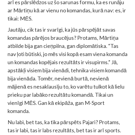
arī es pārslēdzos uz šo sarunas formu, ka es runāju
ar Mārtiņu kā ar vienu no komandas, kurā nav: es, ir
tikai: MĒS.
Jautāju, cik tas ir svarīgi, ka jūs pārspējāt savas
komandas pārējos braucējus? Protams, Mārtiņa
atbilde bija gan cieņpilna, gan diplomātiska. “Tas
nav ļoti būtiski, jo mēs visi kopā esam viena komanda
un komandas kopējais rezultāts ir visupirms.” Jā,
apstākļi visiem bija vienādi, tehnika visiem komandā
bija vienāda. Tomēr, nevienā burtā, nevienā
mājienā es nesaklausīju to, ko varētu tulkot kā lielu
prieku par labāko rezultātu komandā. Tikai un
vienīgi MĒS. Gan kā ekipāža, gan M-Sport
komanda.
Nu labi, bet tas, ka tika pārspēts Pajari? Protams,
tas ir labi, tas ir labs rezultāts, bet tas ir arī sports.