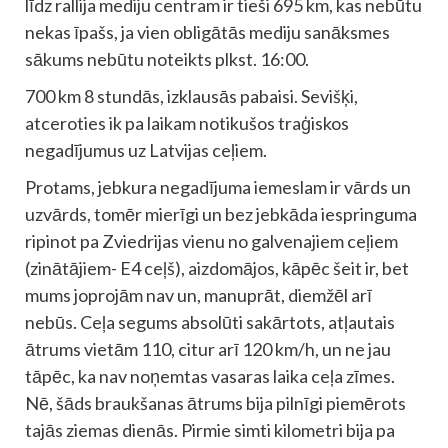
līdz rallija mediju centram ir tieši 695 km, kas nebūtu
nekas īpašs, ja vien obligātās mediju sanāksmes
sākums nebūtu noteikts plkst. 16:00.
700 km 8 stundās, izklausās pabaisi. Sevišķi,
atceroties ik pa laikam notikušos traģiskos
negadījumus uz Latvijas ceļiem.
Protams, jebkura negadījuma iemeslam ir vārds un
uzvārds, tomēr mierīgi un bez jebkāda iespringuma
ripinot pa Zviedrijas vienu no galvenajiem ceļiem
(zinātājiem- E4 ceļš), aizdomājos, kāpēc šeit ir, bet
mums joprojām nav un, manuprāt, diemžēl arī
nebūs. Ceļa segums absolūti sakārtots, atļautais
ātrums vietām 110, citur arī 120 km/h, un ne jau
tāpēc, ka nav noņemtas vasaras laika ceļa zīmes.
Nē, šāds braukšanas ātrums bija pilnīgi piemērots
tajās ziemas dienās. Pirmie simti kilometri bija pa