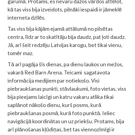
garumā. Protams, es nevaru dažos vārdos attēlot,
kā tas viss bija izveidots, pilnāki iespaidi ir jāmeklē
interneta dzīlēs.
Tas viss bija kājām ejamā attālumā no pilsētas
centra, līdz ar to skatītāju bija daudz, pat ļoti daudz.
Jā, arī šeit redzēju Latvijas karogu, bet tikai vienu,
tomēr maz.
Tā arī pagāja šīs dienas, pa dienu laukos un mežos,
vakarā Red Barn Arena. Teicami sagatavota
informācija medijiem par notiekošo. Visi
piebraukšanas punkti, stāvlaukumi, foto vietas, viss
bija pieejams laicīgi un katru vakaru atlika tikai
saplānot nākošo dienu, kurš posms, kurā
piebraukšanas posmā, kurā foto punktā. Ieliec
navigācijā koordinātas un uz priekšu. Protams, bija
arī plānošanas kļūdiņas, bet tas viennozīmīgi ir