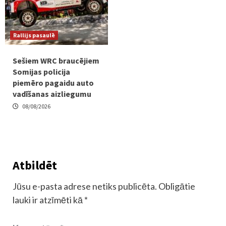
Rallijs pasaulē
Sešiem WRC braucējiem
Somijas policija
piemēro pagaidu auto
vadīšanas aizliegumu
08/08/2026
Atbildēt
Jūsu e-pasta adrese netiks publicēta.
Obligātie
lauki ir atzīmēti kā
*