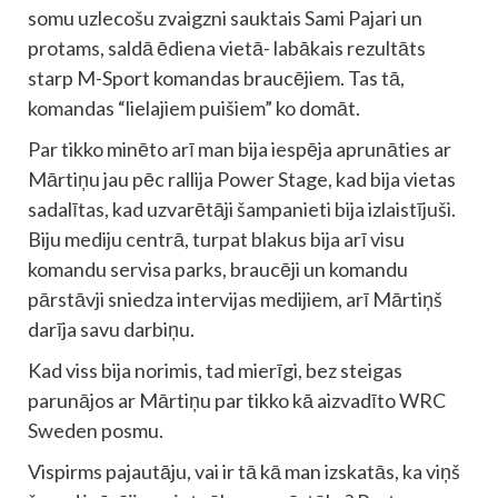
somu uzlecošu zvaigzni sauktais Sami Pajari un
protams, saldā ēdiena vietā- labākais rezultāts
starp M-Sport komandas braucējiem. Tas tā,
komandas “lielajiem puišiem” ko domāt.
Par tikko minēto arī man bija iespēja aprunāties ar
Mārtiņu jau pēc rallija Power Stage, kad bija vietas
sadalītas, kad uzvarētāji šampanieti bija izlaistījuši.
Biju mediju centrā, turpat blakus bija arī visu
komandu servisa parks, braucēji un komandu
pārstāvji sniedza intervijas medijiem, arī Mārtiņš
darīja savu darbiņu.
Kad viss bija norimis, tad mierīgi, bez steigas
parunājos ar Mārtiņu par tikko kā aizvadīto WRC
Sweden posmu.
Vispirms pajautāju, vai ir tā kā man izskatās, ka viņš