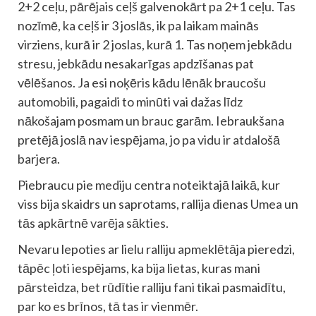
2+2 ceļu, pārējais ceļš galvenokārt pa 2+1 ceļu. Tas
nozīmē, ka ceļš ir 3 joslās, ik pa laikam mainās
virziens, kurā ir 2 joslas, kurā 1. Tas noņem jebkādu
stresu, jebkādu nesakarīgas apdzīšanas pat
vēlēšanos. Ja esi noķēris kādu lēnāk braucošu
automobili, pagaidi to minūti vai dažas līdz
nākošajam posmam un brauc garām. Iebraukšana
pretējā joslā nav iespējama, jo pa vidu ir atdalošā
barjera.
Piebraucu pie mediju centra noteiktajā laikā, kur
viss bija skaidrs un saprotams, rallija dienas Umea un
tās apkārtnē varēja sākties.
Nevaru lepoties ar lielu ralliju apmeklētāja pieredzi,
tāpēc ļoti iespējams, ka bija lietas, kuras mani
pārsteidza, bet rūdītie ralliju fani tikai pasmaidītu,
par ko es brīnos, tā tas ir vienmēr.