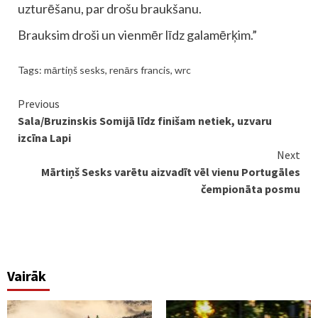
uzturēšanu, par drošu braukšanu.
Brauksim droši un vienmēr līdz galamērķim.”
Tags:
mārtiņš sesks
,
renārs francis
,
wrc
Continue
Previous
Sala/Bruzinskis Somijā līdz finišam netiek, uzvaru
Reading
izcīna Lapi
Next
Mārtiņš Sesks varētu aizvadīt vēl vienu Portugāles
čempionāta posmu
Vairāk