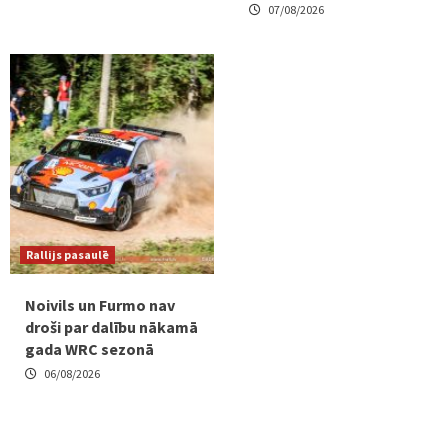
07/08/2026
Rallijs pasaulē
Noivils un Furmo nav
droši par dalību nākamā
gada WRC sezonā
06/08/2026