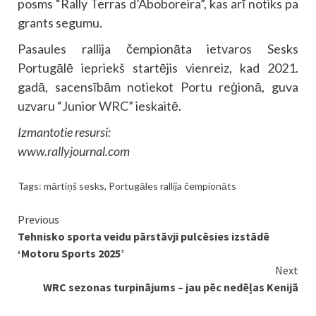
posms “Rally Terras d’Aboboreira”, kas arī notiks pa
grants segumu.
Pasaules rallija čempionāta ietvaros Sesks
Portugālē iepriekš startējis vienreiz, kad 2021.
gadā, sacensībām notiekot Portu reģionā, guva
uzvaru “Junior WRC” ieskaitē.
Izmantotie resursi:
www.rallyjournal.com
Tags:
mārtiņš sesks
,
Portugāles rallija čempionāts
Continue
Previous
Tehnisko sporta veidu pārstāvji pulcēsies izstādē
Reading
‘Motoru Sports 2025’
Next
WRC sezonas turpinājums – jau pēc nedēļas Kenijā