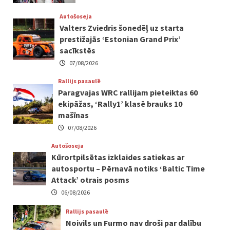
Autošoseja
Valters Zviedris šonedēļ uz starta
prestižajās ‘Estonian Grand Prix’
sacīkstēs
07/08/2026
Rallijs pasaulē
Paragvajas WRC rallijam pieteiktas 60
ekipāžas, ‘Rally1’ klasē brauks 10
mašīnas
07/08/2026
Autošoseja
Kūrortpilsētas izklaides satiekas ar
autosportu – Pērnavā notiks ‘Baltic Time
Attack’ otrais posms
06/08/2026
Rallijs pasaulē
Noivils un Furmo nav droši par dalību