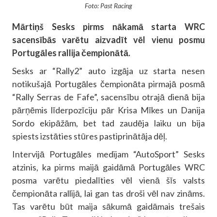
Foto: Past Racing
Mārtiņš Sesks pirms nākamā starta WRC
sacensībās varētu aizvadīt vēl vienu posmu
Portugāles rallija čempionātā.
Sesks ar “Rally2” auto izgāja uz starta nesen
notikušajā Portugāles čempionāta pirmajā posmā
“Rally Serras de Fafe”, sacensību otrajā dienā bija
pārņēmis līderpozīciju pār Krisa Mīkes un Danija
Sordo ekipāžām, bet tad zaudēja laiku un bija
spiests izstāties stūres pastiprinātāja dēļ.
Intervijā Portugāles medijam “AutoSport” Sesks
atzinis, ka pirms maijā gaidāmā Portugāles WRC
posma varētu piedalīties vēl vienā šīs valsts
čempionāta rallijā, lai gan tas droši vēl nav zināms.
Tas varētu būt maija sākumā gaidāmais trešais