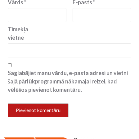
Vārds
*
E-pasts
*
Tīmekļa
vietne
Saglabājiet manu vārdu, e-pasta adresi un vietni
šajā pārlūkprogrammā nākamajai reizei, kad
vēlēšos pievienot komentāru.