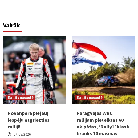
Vairāk
Rallijs pasaulē
Rallijs pasaulē
Rovanpera pieļauj
Paragvajas WRC
iespēju atgriezties
rallijam pieteiktas 60
rallijā
ekipāžas, ‘Rally1’ klasē
brauks 10 mašīnas
07/08/2026