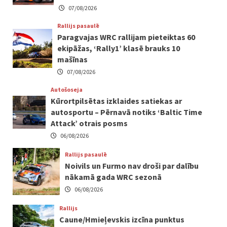
07/08/2026
Rallijs pasaulē
Paragvajas WRC rallijam pieteiktas 60
ekipāžas, ‘Rally1’ klasē brauks 10
mašīnas
07/08/2026
Autošoseja
Kūrortpilsētas izklaides satiekas ar
autosportu – Pērnavā notiks ‘Baltic Time
Attack’ otrais posms
06/08/2026
Rallijs pasaulē
Noivils un Furmo nav droši par dalību
nākamā gada WRC sezonā
06/08/2026
Rallijs
Caune/Hmieļevskis izcīna punktus