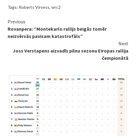
Tags:
Roberts Virvess
,
wrc2
Continue
Previous
Rovanpera: “Montekarlo rallijs beigās tomēr
Reading
neizvērsās pavisam katastrofāls”
Next
Joss Verstapens aizvadīs pilnu sezonu Eiropas rallija
čempionātā