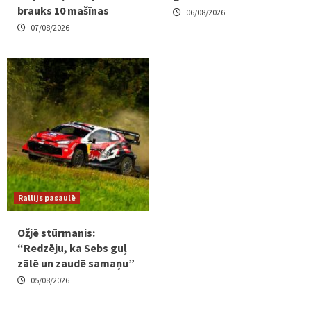
brauks 10 mašīnas
06/08/2026
07/08/2026
Rallijs pasaulē
Ožjē stūrmanis:
“Redzēju, ka Sebs guļ
zālē un zaudē samaņu”
05/08/2026