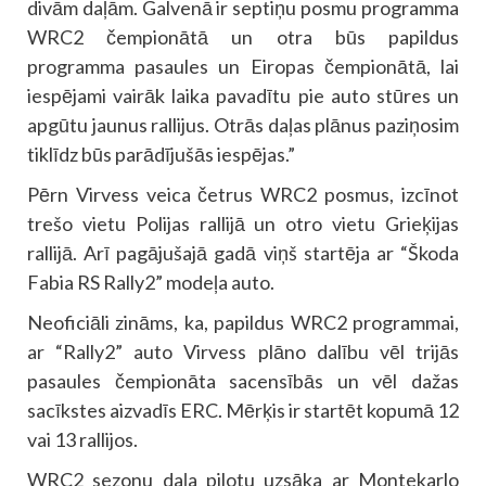
divām daļām. Galvenā ir septiņu posmu programma
WRC2 čempionātā un otra būs papildus
programma pasaules un Eiropas čempionātā, lai
iespējami vairāk laika pavadītu pie auto stūres un
apgūtu jaunus rallijus. Otrās daļas plānus paziņosim
tiklīdz būs parādījušās iespējas.”
Pērn Virvess veica četrus WRC2 posmus, izcīnot
trešo vietu Polijas rallijā un otro vietu Grieķijas
rallijā. Arī pagājušajā gadā viņš startēja ar “Škoda
Fabia RS Rally2” modeļa auto.
Neoficiāli zināms, ka, papildus WRC2 programmai,
ar “Rally2” auto Virvess plāno dalību vēl trijās
pasaules čempionāta sacensībās un vēl dažas
sacīkstes aizvadīs ERC. Mērķis ir startēt kopumā 12
vai 13 rallijos.
WRC2 sezonu daļa pilotu uzsāka ar Montekarlo