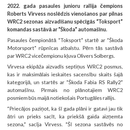
2022. gada pasaules junioru rallija čempions
Roberts Virvess noslēdzis vienošanos par pilnas
WRC2 sezonas aizvadīšanu spēcīgās “Toksport”
komandas sastāvā ar “Škoda” automašīnu.
Pasaules čempionātā “Toksport” startē ar “Škoda
Motorsport” rūpnīcas atbalstu. Pērn tās sastāvā
par WRC2 vicečempionu kļuva Olivers Solbergs.
Virvesa ekipāža aizvadīs septiņus WRC2 posmus,
kas ir maksimālais ieskaites sacensību skaits šajā
kategorijā, un startēs ar “Škoda Fabia RS Rally2”
automašīnu. Pirmais no plānotajiem WRC2
posmiem būs maijā notiekošais Portugāles rallijs.
“Priecājos paziņot, ka šī gada plāni ir gatavi jau tik
ātri un prieks sacīt, ka priekšā gaida aizņemta
sezona,” sacīja Virvess. “Šī sezona sastāvēs no