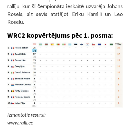
ralliju, kur šī čempionāta ieskaitē uzvarēja Johans
Rosels, aiz sevis atstājot Eriku Kamilli un Leo
Roselu.
WRC2 kopvērtējums pēc 1. posma:
Izmantotie resursi:
www.ralli.ee