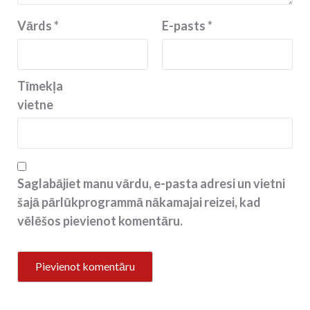
Vārds
*
E-pasts
*
Tīmekļa
vietne
Saglabājiet manu vārdu, e-pasta adresi un vietni
šajā pārlūkprogrammā nākamajai reizei, kad
vēlēšos pievienot komentāru.