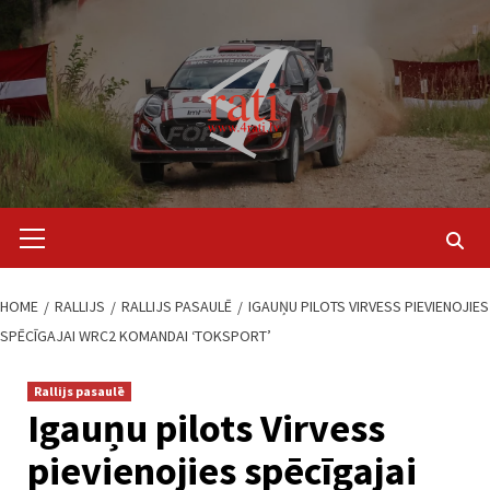
Skip
to
content
Primary
Menu
HOME
RALLIJS
RALLIJS PASAULĒ
IGAUŅU PILOTS VIRVESS PIEVIENOJIES
SPĒCĪGAJAI WRC2 KOMANDAI ‘TOKSPORT’
Rallijs pasaulē
Igauņu pilots Virvess
pievienojies spēcīgajai