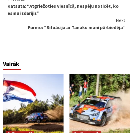
Katsuta: “Atgriežoties viesnīcā, nespēju noticēt, ko
Reading
esmu izdarījis”
Next
Furmo: “Situācija ar Tanaku mani pārbiedēja”
Vairāk