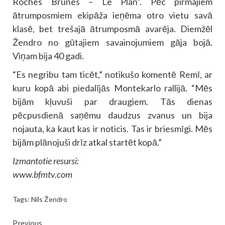
Roches Brunes – Le Plan”. Pēc pirmajiem
ātrumposmiem ekipāža ieņēma otro vietu savā
klasē, bet trešajā ātrumposmā avarēja. Diemžēl
Žendro no gūtajiem savainojumiem gāja bojā.
Viņam bija 40 gadi.
“Es negribu tam ticēt,” notikušo komentē Remī, ar
kuru kopā abi piedalījās Montekarlo rallijā. “Mēs
bijām kļuvuši par draugiem. Tās dienas
pēcpusdienā saņēmu daudzus zvanus un bija
nojauta, ka kaut kas ir noticis. Tas ir briesmīgi. Mēs
bijām plānojuši drīz atkal startēt kopā.”
Izmantotie resursi:
www.bfmtv.com
Tags:
Nils Žendro
Continue
Previous