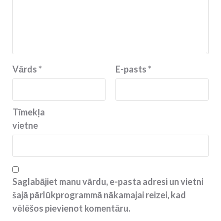
Vārds
*
E-pasts
*
Tīmekļa
vietne
Saglabājiet manu vārdu, e-pasta adresi un vietni
šajā pārlūkprogrammā nākamajai reizei, kad
vēlēšos pievienot komentāru.