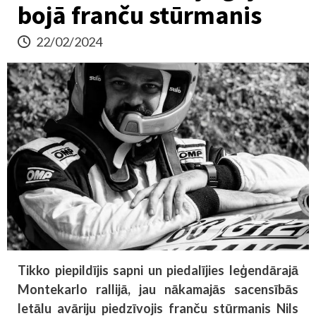
bojā franču stūrmanis
22/02/2024
Tikko piepildījis sapni un piedalījies leģendārajā
Montekarlo rallijā, jau nākamajās sacensībās
letālu avāriju piedzīvojis franču stūrmanis Nils