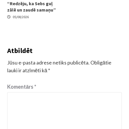
“Redzēju, ka Sebs guļ
zālē un zaudē samaņu”
05/08/2026
Atbildēt
Jūsu e-pasta adrese netiks publicēta.
Obligātie
lauki ir atzīmēti kā
*
Komentārs
*