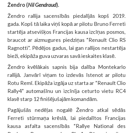
Žendro (
Nil Gendraud
).
Žendro rallija sacensībās piedalījās kopš 2019.
gada. Kopš tā laika viņš kopā ar pilotu Bruno Ferreti
startēja atsevišķos Francijas kausa izcīņas posmos,
braucot ar aizmugures piedziņas “Renault Clio RS
Ragnotti”. Pēdējos gadus, lai gan rallijos nestartēja
bieži, ekipāža guva uzvaras savā ieskaites klasē.
Žendro kvēlākais sapnis bija dalība Montekarlo
rallijā. Janvārī viņam to izdevās īstenot ar pilotu
Rotu Remī. Ekipāža izgāja uz starta ar “Renault Clio
Rally4” automašīnu un izcīnīja ceturto vietu RC4
klasē starp 12 finišējušajām komandām.
Pagājušās nedēļas nogalē Žendro atkal sēdās
Ferreti stūrmaņa krēslā, lai piedalītos Francijas
kausa asfalta sacensībās “Rallye National des