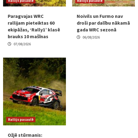
Rallijs pasaulē
Rallijs pasaulē
Paragvajas WRC
Noivils un Furmo nav
rallijam pieteiktas 60
droši par dalību nākamā
ekipāžas, ‘Rally1’ klasē
gada WRC sezonā
brauks 10 mašīnas
06/08/2026
07/08/2026
Rallijs pasaulē
Ožjē stūrmanis: