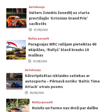
Autošoseja
Valters Zviedris šonedēļ uz starta
prestižajās ‘Estonian Grand Prix’
sacīkstēs
07/08/2026
Rallijs pasaulē
Paragvajas WRC rallijam pieteiktas 60
ekipāžas, ‘Rally1’ klasē brauks 10
mašīnas
07/08/2026
Autošoseja
Kūrortpilsētas izklaides satiekas ar
autosportu – Pērnavā notiks ‘Baltic Time
Attack’ otrais posms
06/08/2026
Rallijs pasaulē
Noivils un Furmo nav droši par dalību