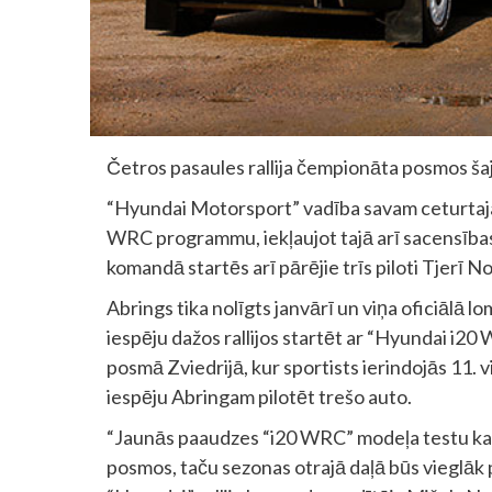
Četros pasaules rallija čempionāta posmos š
“Hyundai Motorsport” vadība savam ceturtaj
WRC programmu, iekļaujot tajā arī sacensības P
komandā startēs arī pārējie trīs piloti Tjerī 
Abrings tika nolīgts janvārī un viņa oficiālā lo
iespēju dažos rallijos startēt ar “Hyundai i20
posmā Zviedrijā, kur sportists ierindojās 11. 
iespēju Abringam pilotēt trešo auto.
“Jaunās paaudzes “i20 WRC” modeļa testu kal
posmos, taču sezonas otrajā daļā būs vieglāk pa