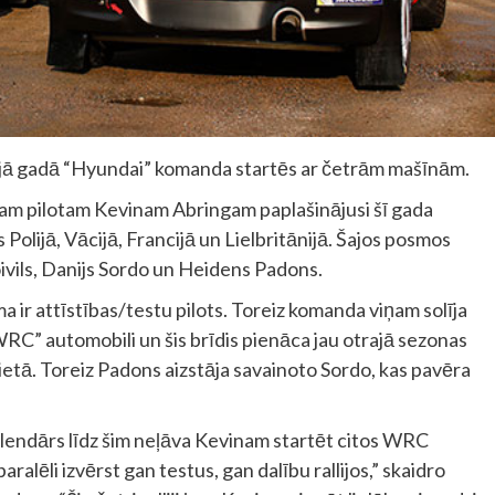
ajā gadā “Hyundai” komanda startēs ar četrām mašīnām.
am pilotam Kevinam Abringam paplašinājusi šī gada
olijā, Vācijā, Francijā un Lielbritānijā. Šajos posmos
Noivils, Danijs Sordo un Heidens Padons.
ma ir attīstības/testu pilots. Toreiz komanda viņam solīja
 WRC” automobili un šis brīdis pienāca jau otrajā sezonas
vietā. Toreiz Padons aizstāja savainoto Sordo, kas pavēra
endārs līdz šim neļāva Kevinam startēt citos WRC
ralēli izvērst gan testus, gan dalību rallijos,” skaidro