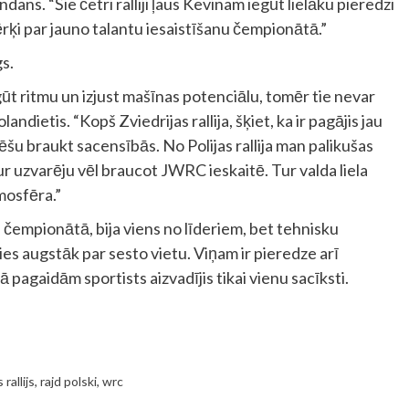
ans. “Šie četri ralliji ļaus Kevinam iegūt lielāku pieredzi
ķi par jauno talantu iesaistīšanu čempionātā.”
gs.
egūt ritmu un izjust mašīnas potenciālu, tomēr tie nevar
landietis. “Kopš Zviedrijas rallija, šķiet, ka ir pagājis jau
rēšu braukt sacensībās. No Polijas rallija man palikušas
r uzvarēju vēl braucot JWRC ieskaitē. Tur valda liela
mosfēra.”
 čempionātā, bija viens no līderiem, bet tehnisku
s augstāk par sesto vietu. Viņam ir pieredze arī
pagaidām sportists aizvadījis tikai vienu sacīksti.
 rallijs
,
rajd polski
,
wrc