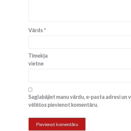
Vārds
*
Tīmekļa
vietne
Saglabājiet manu vārdu, e-pasta adresi un v
vēlēšos pievienot komentāru.