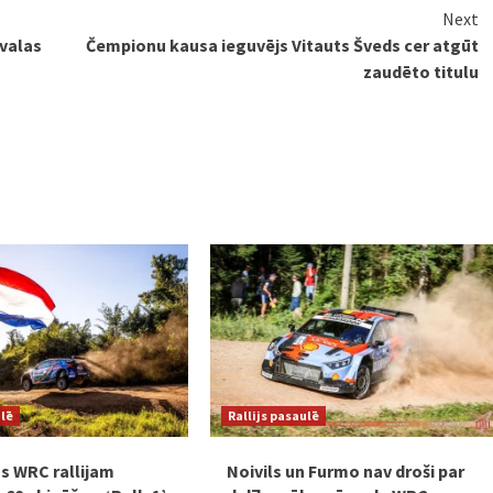
Next
tvalas
Čempionu kausa ieguvējs Vitauts Šveds cer atgūt
zaudēto titulu
ulē
Rallijs pasaulē
s WRC rallijam
Noivils un Furmo nav droši par