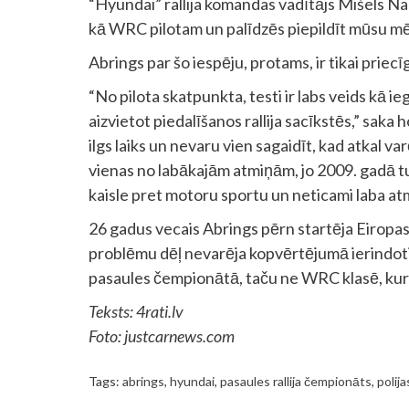
“Hyundai” rallija komandas vadītājs Mišels Nand
kā WRC pilotam un palīdzēs piepildīt mūsu mēr
Abrings par šo iespēju, protams, ir tikai priecī
“No pilota skatpunkta, testi ir labs veids kā i
aizvietot piedalīšanos rallija sacīkstēs,” saka ho
ilgs laiks un nevaru vien sagaidīt, kad atkal va
vienas no labākajām atmiņām, jo 2009. gadā tu
kaisle pret motoru sportu un neticami laba at
26 gadus vecais Abrings pērn startēja Eiropas
problēmu dēļ nevarēja kopvērtējumā ierindotie
pasaules čempionātā, taču ne WRC klasē, kurā 
Teksts: 4rati.lv
Foto:
justcarnews.com
Tags:
abrings
,
hyundai
,
pasaules rallija čempionāts
,
polijas