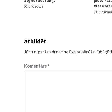
atgriezties rallijā
pieteiktas
klasē bra
07/08/2026
07/08/202
Atbildēt
Jūsu e-pasta adrese netiks publicēta.
Obligāti
Komentārs
*