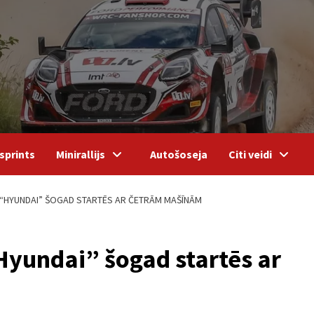
sprints
Minirallijs
Autošoseja
Citi veidi
HYUNDAI” ŠOGAD STARTĒS AR ČETRĀM MAŠĪNĀM
yundai” šogad startēs ar