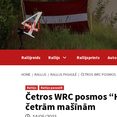
Skip
to
content
Rallijreids
Rallijs
Rallijsprints
Auto
HOME
RALLIJS
RALLIJS PASAULĒ
ČETROS WRC POSMOS “
Rallijs
Rallijs pasaulē
Četros WRC posmos “H
četrām mašīnām
14/05/2015