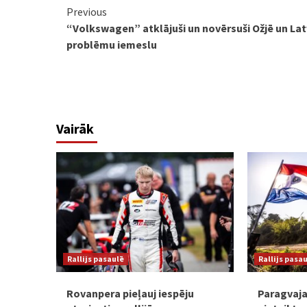
Continue
Previous
“Volkswagen” atklājuši un novērsuši Ožjē un La
Reading
problēmu iemeslu
Vairāk
Rallijs pasaulē
Rallijs pasa
Rovanpera pieļauj iespēju
Paragvaja