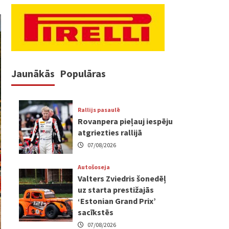
Jaunākās
Populāras
Rallijs pasaulē
Rovanpera pieļauj iespēju
atgriezties rallijā
07/08/2026
Autošoseja
Valters Zviedris šonedēļ
uz starta prestižajās
‘Estonian Grand Prix’
sacīkstēs
07/08/2026