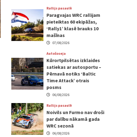
Rallijs pasaulē
Paragvajas WRC rallijam
pieteiktas 60 ekipāžas,
‘Rally1’ klasē brauks 10
mašīnas
07/08/2026
Autošoseja
Kūrortpilsētas izklaides
satiekas ar autosportu –
Pērnavā notiks ‘Baltic
Time Attack’ otrais
posms
06/08/2026
Rallijs pasaulē
Noivils un Furmo nav droši
par dalību nākamā gada
WRC sezonā
06/08/2026