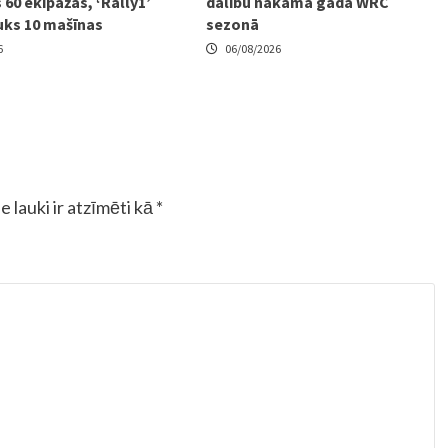
 60 ekipāžas, ‘Rally1’
dalību nākamā gada WRC
uks 10 mašīnas
sezonā
6
06/08/2026
e lauki ir atzīmēti kā
*