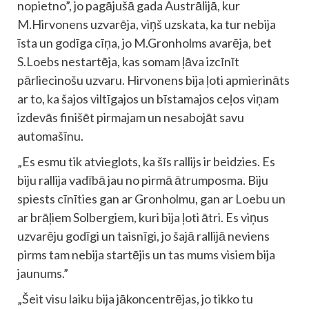
nopietno”, jo pagājušā gada Austrālijā, kur
M.Hirvonens uzvarēja, viņš uzskata, ka tur nebija
īsta un godīga cīņa, jo M.Gronholms avarēja, bet
S.Loebs nestartēja, kas somam ļāva izcīnīt
pārliecinošu uzvaru. Hirvonens bija ļoti apmierināts
ar to, ka šajos viltīgajos un bīstamajos ceļos viņam
izdevās finišēt pirmajam un nesabojāt savu
automašīnu.
„Es esmu tik atvieglots, ka šīs rallijs ir beidzies. Es
biju rallija vadībā jau no pirmā ātrumposma. Biju
spiests cīnīties gan ar Gronholmu, gan ar Loebu un
ar brāļiem Solbergiem, kuri bija ļoti ātri. Es viņus
uzvarēju godīgi un taisnīgi, jo šajā rallijā neviens
pirms tam nebija startējis un tas mums visiem bija
jaunums.”
„Šeit visu laiku bija jākoncentrējas, jo tikko tu