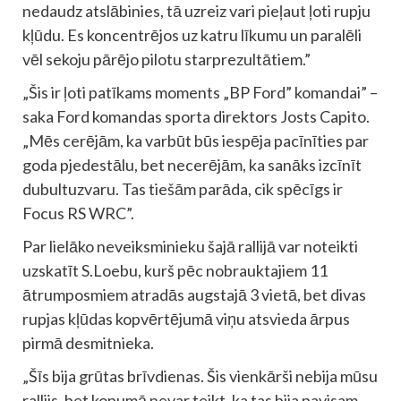
nedaudz atslābinies, tā uzreiz vari pieļaut ļoti rupju
kļūdu. Es koncentrējos uz katru līkumu un paralēli
vēl sekoju pārējo pilotu starprezultātiem.”
„Šis ir ļoti patīkams moments „BP Ford” komandai” –
saka Ford komandas sporta direktors Josts Capito.
„Mēs cerējām, ka varbūt būs iespēja pacīnīties par
goda pjedestālu, bet necerējām, ka sanāks izcīnīt
dubultuzvaru. Tas tiešām parāda, cik spēcīgs ir
Focus RS WRC”.
Par lielāko neveiksminieku šajā rallijā var noteikti
uzskatīt S.Loebu, kurš pēc nobrauktajiem 11
ātrumposmiem atradās augstajā 3 vietā, bet divas
rupjas kļūdas kopvērtējumā viņu atsvieda ārpus
pirmā desmitnieka.
„Šīs bija grūtas brīvdienas. Šis vienkārši nebija mūsu
rallijs, bet kopumā nevar teikt, ka tas bija pavisam