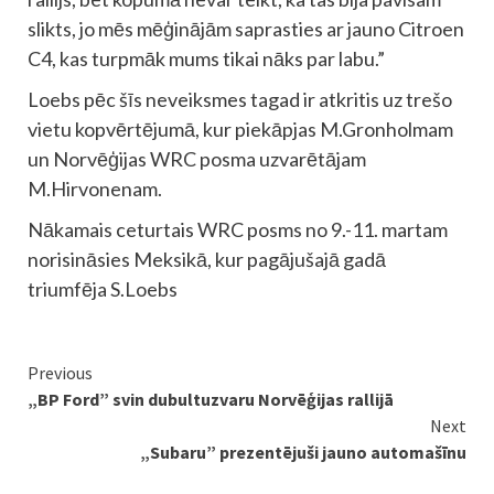
slikts, jo mēs mēģinājām saprasties ar jauno Citroen
C4, kas turpmāk mums tikai nāks par labu.”
Loebs pēc šīs neveiksmes tagad ir atkritis uz trešo
vietu kopvērtējumā, kur piekāpjas M.Gronholmam
un Norvēģijas WRC posma uzvarētājam
M.Hirvonenam.
Nākamais ceturtais WRC posms no 9.-11. martam
norisināsies Meksikā, kur pagājušajā gadā
triumfēja S.Loebs
Continue
Previous
„BP Ford” svin dubultuzvaru Norvēģijas rallijā
Reading
Next
„Subaru” prezentējuši jauno automašīnu