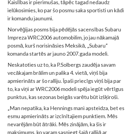
Kaislības ir pierimušas, tāpēc tagad nedaudz
ielūkosimies, ko par šo posmu saka sportisti un kādi
ir komandu jaunumi.
Norvēģijas posms bija pēdējās sacensības Subaru
Impreza WRC2006 automobilim, jo jau nākamajā
posmā, kurš norisināsies Meksikā, „Subaru”
komanda startēs ar jauno 2007.gada modeli.
Neskatoties uz to, ka P.Solbergs zaudēja savam
vecākajam brālim un palika 4. vietā, viņš bija
apmierināts ar šo ralliju. Īpaši priecīgs viņš bija par
to, ka viņi ar WRC2006 modeli spēja iegūt vērtīgus
punktus, kas sezonas beigās varētu būt izšķiroši.
„Man nepatika, ka Hennings mani apsteidza, bet es
esmu apmierināts ar izcīnītajiem punktiem. Mēs
nevarējām būt ātrāki. Mēs zinājām, ka šis ir
maksimums, ko varam sasniegt šajā rallijā ar