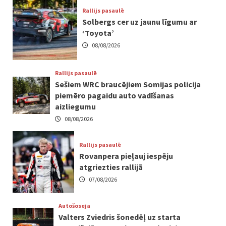
Rallijs pasaulē
Solbergs cer uz jaunu līgumu ar
‘Toyota’
08/08/2026
Rallijs pasaulē
Sešiem WRC braucējiem Somijas policija
piemēro pagaidu auto vadīšanas
aizliegumu
08/08/2026
Rallijs pasaulē
Rovanpera pieļauj iespēju
atgriezties rallijā
07/08/2026
Autošoseja
Valters Zviedris šonedēļ uz starta