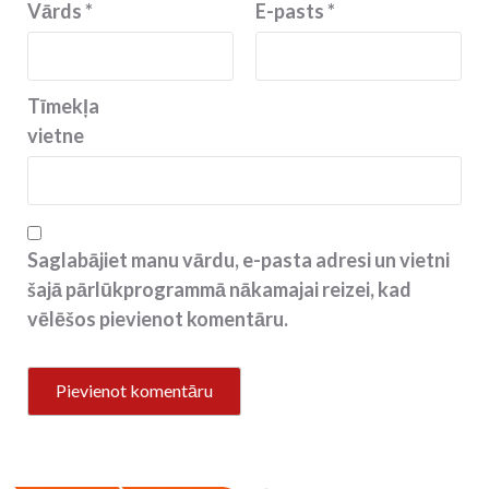
Vārds
*
E-pasts
*
Tīmekļa
vietne
Saglabājiet manu vārdu, e-pasta adresi un vietni
šajā pārlūkprogrammā nākamajai reizei, kad
vēlēšos pievienot komentāru.