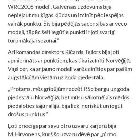
WRC2006 modeli. Galvenais uzdevums bija
nepieļaut muļķīgas kļūdas un izcīnīt pēc iespējas
vairāk punktu. Šīs bija pēdējās sacensības ar veco
modeli, tāpēc šeit iegūtie punkti ir ļoti svarīgi
turpmākajai sezonai.”
Arī komandas direktors Ričards Teilors bija ļoti
apmierināts ar punktiem, kas tika izcīnīti Norvēģijā.
Viņš cer, ka ar jauno modeli varēs cīnīties par pašām
augstākajām vietām uz goda pjedestāla.
„Protams, mēs gribējām redzēt P.Solbergu uz goda
pjedestālu Norvēģijā, bet mūsu sākotnējais mērķis,
piedaloties šajā rallijā, bija lieki neriskēt un iegūt
drošus punktus.”
Ļoti priecīgs par savu otro uzvaru karjerā bija
M.Hirvonens, kurš šo uzvaru dēvē par „pirmo