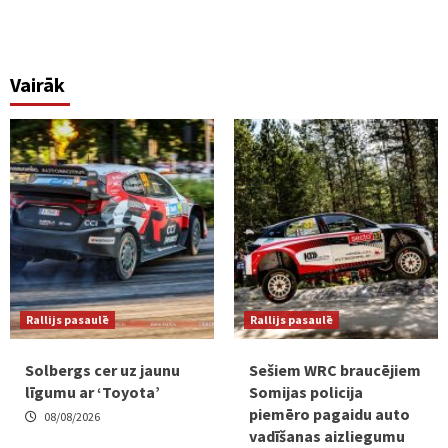
Vairāk
Rallijs pasaulē
Rallijs pasaulē
Solbergs cer uz jaunu
Sešiem WRC braucējiem
līgumu ar ‘Toyota’
Somijas policija
piemēro pagaidu auto
08/08/2026
vadīšanas aizliegumu