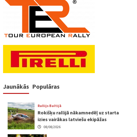
Jaunākās
Populāras
Rallijs Baltijā
Rokišķu rallijā nākamnedēļ uz starta
izies vairākas latviešu ekipāžas
08/08/2026