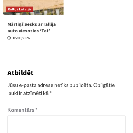
Rallijs Latvijā
Mārtiņš Sesks ar rallija
auto viesosies ‘Tet’
05/08/2026
Atbildēt
Jūsu e-pasta adrese netiks publicēta.
Obligātie
lauki ir atzīmēti kā
*
Komentārs
*