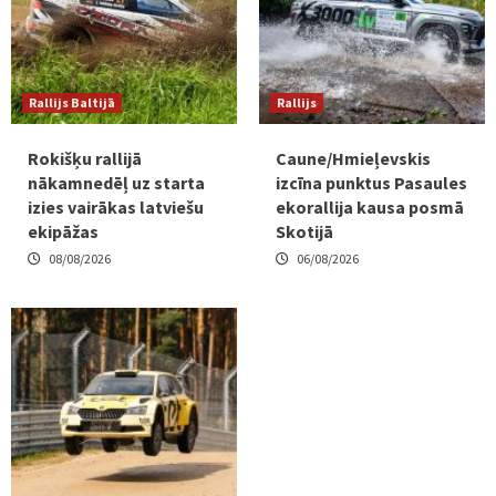
Rallijs Baltijā
Rallijs
Rokišķu rallijā
Caune/Hmieļevskis
nākamnedēļ uz starta
izcīna punktus Pasaules
izies vairākas latviešu
ekorallija kausa posmā
ekipāžas
Skotijā
08/08/2026
06/08/2026