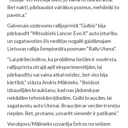
Bet naktī, pārbaudot vairākus posmus, mehāniķi to
paveica.”
Galvenais uzdevums rallijsprintā “Gulbis” bija
pārbaudīt “Mitsubishi Lancer Evo X” auto izturību
un sagatavoties šīs nedēļas nogalē gaidāmajam
Lietuvas rallija čempionāta posmam “Rally Utena”.
“Lai pārliecinātos, ka problēma tiešām ir novērsta,
rallijsprinta otrajā aplī eksperimentējām, lai
pārbaudītu vai vaina atkal neizlec, bet viss bija
kārtībā,” stāsta Andris Mālnieks. “Beidzot
izbaudījām braukšanu, kad nav jādomā par
nekādām tehniskām ķibelēm. Gulbi braucām, lai
sagatavotu auto Utenai. Braucām ar vecām treniņu
riepām. Bet, protams, uzvarēt vienmēr ir patīkami.”
Vorobjovs/Mālnieks uzvarēja četros no sešiem