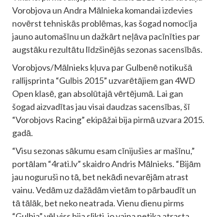
Vorobjova un Andra Mālnieka komandai izdevies
novērst tehniskās problēmas, kas šogad nomocīja
jauno automašīnu un dažkārt neļāva pacīnīties par
augstāku rezultātu līdzšinējās sezonas sacensībās.
Vorobjovs/Mālnieks kļuva par Gulbenē notikušā
rallijsprinta “Gulbis 2015” uzvarētājiem gan 4WD
Open klasē, gan absolūtajā vērtējumā. Lai gan
šogad aizvadītas jau visai daudzas sacensības, šī
“Vorobjovs Racing” ekipāžai bija pirmā uzvara 2015.
gadā.
“Visu sezonas sākumu esam cīnijušies ar mašīnu,”
portālam “4rati.lv” skaidro Andris Mālnieks. “Bijām
jau noguruši no tā, bet nekādi nevarējām atrast
vainu. Vedām uz dažādām vietām to pārbaudīt un
tā tālāk, bet neko neatrada. Vienu dienu pirms
“Gulbja” vēl viss bija slikti, jo vaina netika atrasta.