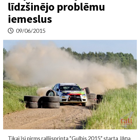
līdzšinējo problēmu
iemeslus
09/06/2015
Tikai īsi pirms rallijsprinta “Gulbis 2015” starta Jāņa