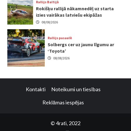
Rallijs Baltijā
Rokišķu rallijā nākamnedēļ uz starta
izies vairākas latviešu ekipāžas
08/08/2026
Rallijs pasaulē
Solbergs cer uz jaunu līgumu ar
‘Toyota’
08/08/2026
Kontakti
Noteikumi un tiesības
Reklāmas iespējas
© 4rati, 2022