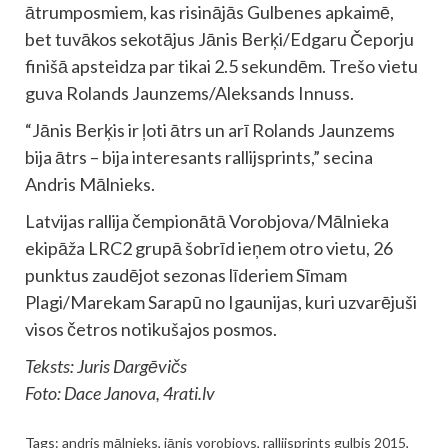
ātrumposmiem, kas risinājās Gulbenes apkaimē,
bet tuvākos sekotājus Jānis Berķi/Edgaru Čeporju
finišā apsteidza par tikai 2.5 sekundēm. Trešo vietu
guva Rolands Jaunzems/Aleksands Innuss.
“Jānis Berķis ir ļoti ātrs un arī Rolands Jaunzems
bija ātrs – bija interesants rallijsprints,” secina
Andris Mālnieks.
Latvijas rallija čempionātā Vorobjova/Mālnieka
ekipāža LRC2 grupā šobrīd ieņem otro vietu, 26
punktus zaudējot sezonas līderiem Sīmam
Plagi/Marekam Sarapū no Igaunijas, kuri uzvarējuši
visos četros notikušajos posmos.
Teksts: Juris Dargēvičs
Foto: Dace Janova, 4rati.lv
Tags:
andris mālnieks
,
jānis vorobjovs
,
rallijsprints gulbis 2015
,