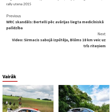
rally utena 2015
Continue
Previous
WRC skandāls: Bertelli pēc avārijas liegta medicīniskā
Reading
palīdzība
Next
Video: Sirmacis sabojā izpūtēju, Blūms 18 km veic uz
trīs riteņiem
Vairāk