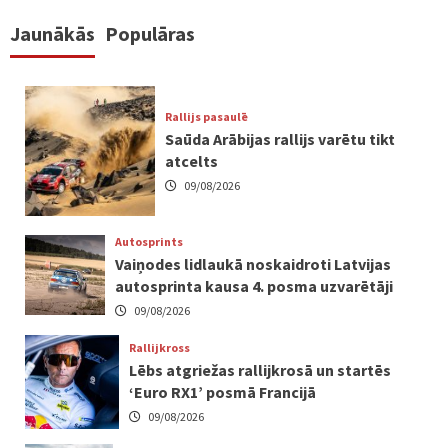
Jaunākās
Populāras
Rallijs pasaulē
Saūda Arābijas rallijs varētu tikt
atcelts
09/08/2026
Autosprints
Vaiņodes lidlaukā noskaidroti Latvijas
autosprinta kausa 4. posma uzvarētāji
09/08/2026
Rallijkross
Lēbs atgriežas rallijkrosā un startēs
‘Euro RX1’ posmā Francijā
09/08/2026