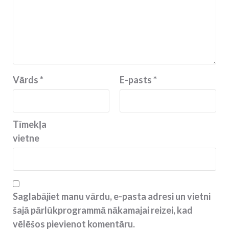
Vārds
*
E-pasts
*
Tīmekļa
vietne
Saglabājiet manu vārdu, e-pasta adresi un vietni
šajā pārlūkprogrammā nākamajai reizei, kad
vēlēšos pievienot komentāru.