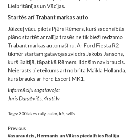
Lielbritānijas un Vācijas.
Startēs arī Trabant markas auto
Jāizceļ vācu pilots Pjērs Rēmers, kurš sacensībās
plāno startēt ar rallija trasēs ne tik bieži redzamo
Trabant markas automašīnu. Ar Ford Fiesta R2
tikmēr startam gatavojas zviedrs Jakobs Jansons,
kurš Baltijā, tāpat kā Rēmers, līdz šim nav braucis.
Neierasts pieteikums arī no brita Maikla Hollanda,
kurš brauks ar Ford Escort MK1.
Informāciju sagatavoja:
Juris Dargēvičs, 4rati.lv
Tags:
300 lakes rally
,
calko
,
lrč
,
svilis
Continue
Previous
Vasaraudzis, Hermanis un Vilkss piedalīsies Rallija