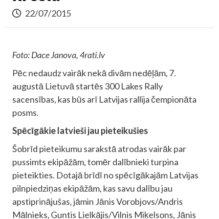
22/07/2015
Foto: Dace Janova, 4rati.lv
Pēc nedaudz vairāk nekā divām nedēļām, 7.
augustā Lietuvā startēs 300 Lakes Rally
sacensības, kas būs arī Latvijas rallija čempionāta
posms.
Spēcīgākie latvieši jau pieteikušies
Šobrīd pieteikumu sarakstā atrodas vairāk par
pussimts ekipāžām, tomēr dalībnieki turpina
pieteikties. Dotajā brīdī no spēcīgākajām Latvijas
pilnpiedziņas ekipāžām, kas savu dalību jau
apstiprinājušas, jāmin Jānis Vorobjovs/Andris
Mālnieks, Guntis Lielkājis/Vilnis Miķelsons, Jānis