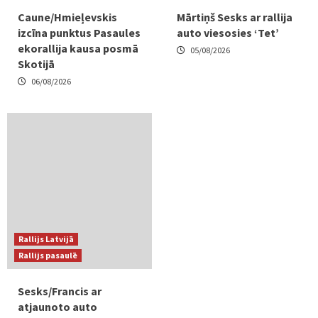
Caune/Hmieļevskis
Mārtiņš Sesks ar rallija
izcīna punktus Pasaules
auto viesosies ‘Tet’
ekorallija kausa posmā
05/08/2026
Skotijā
06/08/2026
Rallijs Latvijā
Rallijs pasaulē
Sesks/Francis ar
atjaunoto auto