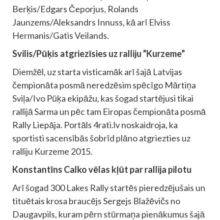
Berķis/Edgars Čeporjus, Rolands
Jaunzems/Aleksandrs Innuss, kā arī Elviss
Hermanis/Gatis Veilands.
Svilis/Pūķis atgriezīsies uz ralliju “Kurzeme”
Diemžēl, uz starta visticamāk arī šajā Latvijas
čempionāta posmā neredzēsim spēcīgo Mārtiņa
Sviļa/Ivo Pūķa ekipāžu, kas šogad startējusi tikai
rallijā Sarma un pēc tam Eiropas čempionāta posmā
Rally Liepāja. Portāls 4rati.lv noskaidroja, ka
sportisti sacensībās šobrīd plāno atgriezties uz
ralliju Kurzeme 2015.
Konstantīns Calko vēlas kļūt par rallija pilotu
Arī šogad 300 Lakes Rally startēs pieredzējušais un
tituētais krosa braucējs Sergejs Blažēvičs no
Daugavpils, kuram pērn stūrmaņa pienākumus šajā