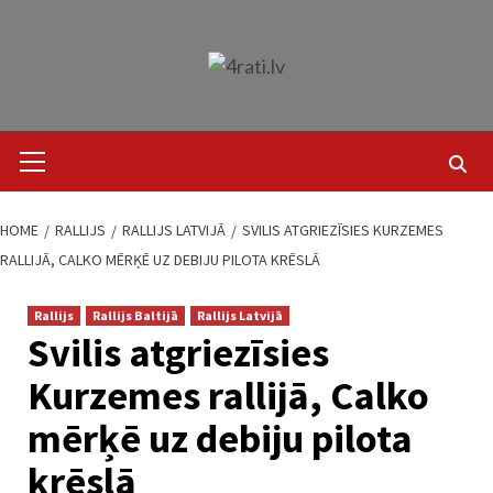
Skip
to
content
Primary
Menu
HOME
RALLIJS
RALLIJS LATVIJĀ
SVILIS ATGRIEZĪSIES KURZEMES
RALLIJĀ, CALKO MĒRĶĒ UZ DEBIJU PILOTA KRĒSLĀ
Rallijs
Rallijs Baltijā
Rallijs Latvijā
Svilis atgriezīsies
Kurzemes rallijā, Calko
mērķē uz debiju pilota
krēslā