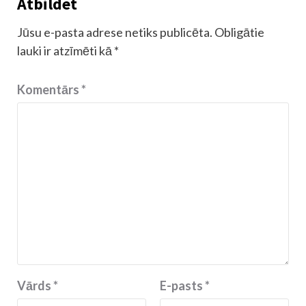
Atbildēt
Jūsu e-pasta adrese netiks publicēta.
Obligātie
lauki ir atzīmēti kā
*
Komentārs
*
Vārds
*
E-pasts
*