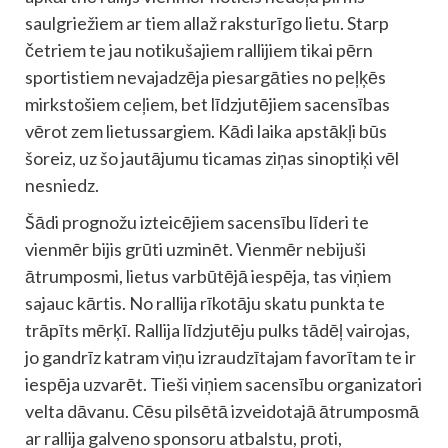
saulgriežiem ar tiem allaž raksturīgo lietu. Starp
četriem te jau notikušajiem rallijiem tikai pērn
sportistiem nevajadzēja piesargāties no peļķēs
mirkstošiem ceļiem, bet līdzjutējiem sacensības
vērot zem lietussargiem. Kādi laika apstākļi būs
šoreiz, uz šo jautājumu ticamas ziņas sinoptiķi vēl
nesniedz.
Šādi prognožu izteicējiem sacensību līderi te
vienmēr bijis grūti uzminēt. Vienmēr nebijuši
ātrumposmi, lietus varbūtējā iespēja, tas viņiem
sajauc kārtis. No rallija rīkotāju skatu punkta te
trāpīts mērķī. Rallija līdzjutēju pulks tādēļ vairojas,
jo gandrīz katram viņu izraudzītajam favorītam te ir
iespēja uzvarēt. Tieši viņiem sacensību organizatori
velta dāvanu. Cēsu pilsētā izveidotajā ātrumposmā
ar rallija galveno sponsoru atbalstu, proti,