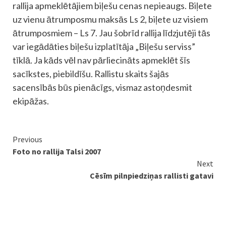
rallija apmeklētājiem biļešu cenas nepieaugs. Biļete
uz vienu ātrumposmu maksās Ls 2, biļete uz visiem
ātrumposmiem – Ls 7. Jau šobrīd rallija līdzjutēji tās
var iegādāties biļešu izplatītāja „Biļešu serviss”
tīklā. Ja kāds vēl nav pārliecināts apmeklēt šīs
sacīkstes, piebildīšu. Rallistu skaits šajās
sacensībās būs pienācīgs, vismaz astoņdesmit
ekipāžas.
Continue
Previous
Foto no rallija Talsi 2007
Reading
Next
Cēsīm pilnpiedziņas rallisti gatavi