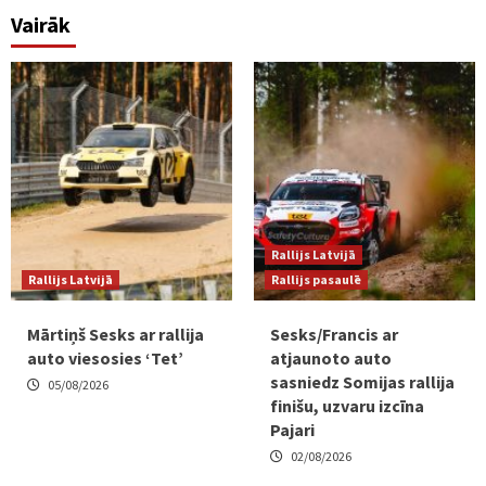
Vairāk
Rallijs Latvijā
Rallijs Latvijā
Rallijs pasaulē
Mārtiņš Sesks ar rallija
Sesks/Francis ar
auto viesosies ‘Tet’
atjaunoto auto
sasniedz Somijas rallija
05/08/2026
finišu, uzvaru izcīna
Pajari
02/08/2026