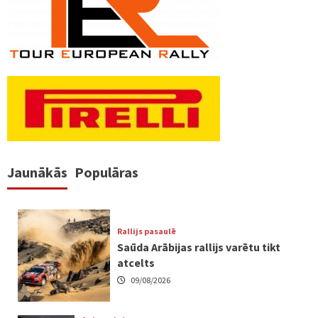
Jaunākās
Populāras
Rallijs pasaulē
Saūda Arābijas rallijs varētu tikt
atcelts
09/08/2026