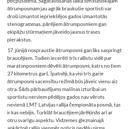
pēcpusdienā. Sagatavošanās laikā šim klasiskajam
ātrumposmam jau agrāk braukušie sportisti var
droši izmantot iepriekšējos gados izmantotās
stenogrammas, pārējiem ātrumposmiem gan
ekipāžu stūrmaņiem jāveido jaunus trases
pierakstus.
17. jūnijā nospraustie ātrumposmi gan liks saspringt
braucējiem. Todien iecerēti trīs rallistu vidē par
maratonposmiem dēvēti ātrumposmi, katrs no tiem
27 kilometrus garš. Īpatnēji, ka visi trīs garie
ātrumposmi sacensību režīmā būs jāveic vienu aiz
otra. Šāds pārbaudījums mašīnas izturībai un
sportistu nerviem pēdējos gados nav vērots
nevienā LMT Latvijas rallija čempionāta posmā, tas
ir kas nebijis. Turklāt braucējiem jārēķinās arī ar
otru svarīgu aspektu. Vidzemes gleznainajā
apkārtnē rallijs vienmēr noticis nedēļu pirms