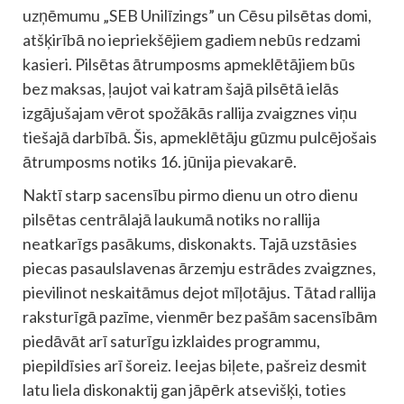
uzņēmumu „SEB Unilīzings” un Cēsu pilsētas domi,
atšķirībā no iepriekšējiem gadiem nebūs redzami
kasieri. Pilsētas ātrumposms apmeklētājiem būs
bez maksas, ļaujot vai katram šajā pilsētā ielās
izgājušajam vērot spožākās rallija zvaigznes viņu
tiešajā darbībā. Šis, apmeklētāju gūzmu pulcējošais
ātrumposms notiks 16. jūnija pievakarē.
Naktī starp sacensību pirmo dienu un otro dienu
pilsētas centrālajā laukumā notiks no rallija
neatkarīgs pasākums, diskonakts. Tajā uzstāsies
piecas pasaulslavenas ārzemju estrādes zvaigznes,
pievilinot neskaitāmus dejot mīļotājus. Tātad rallija
raksturīgā pazīme, vienmēr bez pašām sacensībām
piedāvāt arī saturīgu izklaides programmu,
piepildīsies arī šoreiz. Ieejas biļete, pašreiz desmit
latu liela diskonaktij gan jāpērk atsevišķi, toties