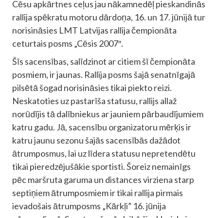
Cēsu apkārtnes ceļus jau nākamnedēļ pieskandinās
rallija spēkratu motoru dārdoņa, 16. un 17. jūnijā tur
norisināsies LMT Latvijas rallija čempionāta
ceturtais posms „Cēsis 2007″.
Šīs sacensības, salīdzinot ar citiem šī čempionāta
posmiem, ir jaunas. Rallija posms šajā senatnīgajā
pilsētā šogad norisināsies tikai piekto reizi.
Neskatoties uz pastarīša statusu, rallijs allaž
norūdījis tā dalībniekus ar jauniem pārbaudījumiem
katru gadu. Jā, sacensību organizatoru mērķis ir
katru jaunu sezonu šajās sacensībās dažādot
ātrumposmus, lai uz līdera statusu nepretendētu
tikai pieredzējušākie sportisti. Šoreiz nemainīgs
pēc maršruta garuma un distances virziena starp
septiņiem ātrumposmiem ir tikai rallija pirmais
ievadošais ātrumposms „Kārkļi” 16. jūnija