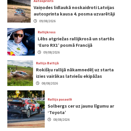
Autosprints
Vaiņodes lidlaukā noskaidroti Latvijas
autosprinta kausa 4. posma uzvarētāji
09/08/2026
Rallijkross
Lēbs atgriežas rallijkrosā un startēs
‘Euro RX1’ posmā Francijā
09/08/2026
Rallijs Baltijā
Rokišķu rallijā nākamnedēļ uz starta
izies vairākas latviešu ekipāžas
08/08/2026
Rallijs pasaulē
Solbergs cer uz jaunu līgumu ar
‘Toyota’
08/08/2026