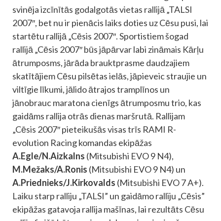
svinēja izcīnītās godalgotās vietas rallijā „TALSI
2007″, bet nu ir pienācis laiks doties uz Cēsu pusi, lai
startētu rallijā „Cēsis 2007″. Sportistiem šogad
rallijā „Cēsis 2007″ būs jāpārvar labi zināmais Kārļu
ātrumposms, jārāda brauktprasme daudzajiem
skatītājiem Cēsu pilsētas ielās, jāpieveic straujie un
viltīgie līkumi, jālido ātrajos tramplīnos un
jānobrauc maratona cienīgs ātrumposmu trio, kas
gaidāms rallija otrās dienas maršrutā. Rallijam
„Cēsis 2007″ pieteikušās visas trīs RAMI R-
evolution Racing komandas ekipāžas
A.Egle/N.Aizkalns
(Mitsubishi EVO 9 N4),
M.Mežaks/A.Ronis
(Mitsubishi EVO 9 N4) un
A.Priednieks/J.Kirkovalds
(Mitsubishi EVO 7 A+).
Laiku starp ralliju „TALSI” un gaidāmo ralliju „Cēsis”
ekipāžas gatavoja rallija mašīnas, lai rezultāts Cēsu