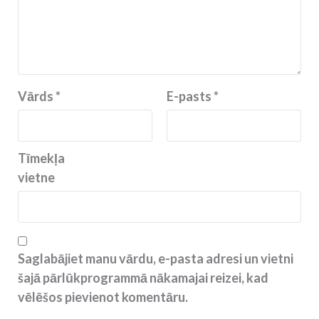
Vārds
*
E-pasts
*
Tīmekļa
vietne
Saglabājiet manu vārdu, e-pasta adresi un vietni
šajā pārlūkprogrammā nākamajai reizei, kad
vēlēšos pievienot komentāru.