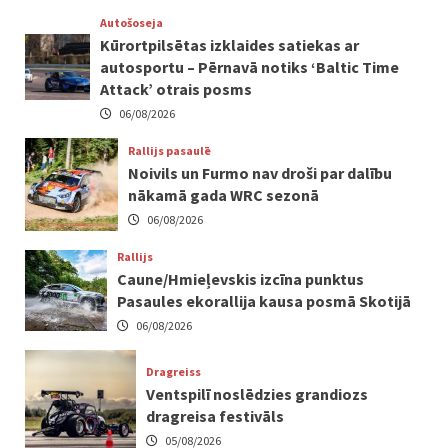
Autošoseja
Kūrortpilsētas izklaides satiekas ar
autosportu – Pērnavā notiks ‘Baltic Time
Attack’ otrais posms
06/08/2026
Rallijs pasaulē
Noivils un Furmo nav droši par dalību
nākamā gada WRC sezonā
06/08/2026
Rallijs
Caune/Hmieļevskis izcīna punktus
Pasaules ekorallija kausa posmā Skotijā
06/08/2026
Dragreiss
Ventspilī noslēdzies grandiozs
dragreisa festivāls
05/08/2026