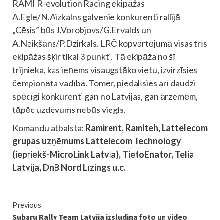
RAMI R-evolution Racing ekipāžas
A.Egle/N.Aizkalns galvenie konkurenti rallijā
„Cēsis” būs J.Vorobjovs/G.Ervalds un
A.Neikšāns/P.Dzirkals. LRČ kopvērtējumā visas trīs
ekipāžas šķir tikai 3 punkti. Tā ekipāža no šī
trijnieka, kas ieņems visaugstāko vietu, izvirzīsies
čempionāta vadībā. Tomēr, piedalīsies arī daudzi
spēcīgi konkurenti gan no Latvijas, gan ārzemēm,
tāpēc uzdevums nebūs viegls.
Komandu atbalsta:
Ramirent, Ramiteh, Lattelecom
grupas uzņēmums Lattelecom Technology
(iepriekš-MicroLink Latvia), TietoEnator, Telia
Latvija, DnB Nord Līzings u.c.
Continue
Previous
Subaru Rally Team Latvija izsludina foto un video