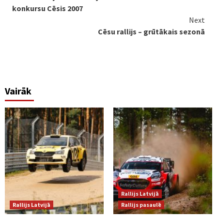
Reading
konkursu Cēsis 2007
Next
Cēsu rallijs – grūtākais sezonā
Vairāk
Rallijs Latvijā
Rallijs Latvijā
Rallijs pasaulē