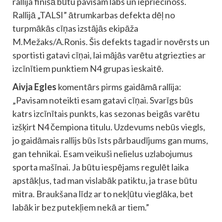
rallija finišā būtu pavisam labs un iepriecinošs.
Rallijā „TALSI” ātrumkarbas defekta dēļ no
turpmākās cīņas izstājās ekipāža
M.Mežaks/A.Ronis. Šis defekts tagad ir novērsts un
sportisti gatavi cīņai, lai mājās varētu atgriezties ar
izcīnītiem punktiem N4 grupas ieskaitē.
Aivja Egles
komentārs pirms gaidāmā rallija:
„Pavisam noteikti esam gatavi cīņai. Svarīgs būs
katrs izcīnītais punkts, kas sezonas beigās varētu
izšķirt N4 čempiona titulu. Uzdevums nebūs viegls,
jo gaidāmais rallijs būs īsts pārbaudījums gan mums,
gan tehnikai. Esam veikuši nelielus uzlabojumus
sporta mašīnai. Ja būtu iespējams regulēt laika
apstākļus, tad man vislabāk patiktu, ja trase būtu
mitra. Braukšana līdz ar to nekļūtu vieglāka, bet
labāk ir bez putekļiem nekā ar tiem.”