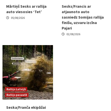
Mārtiņš Sesks ar rallija
Sesks/Francis ar
auto viesosies ‘Tet’
atjaunoto auto
sasniedz Somijas rallija
05/08/2026
finišu, uzvaru izcīna
Pajari
02/08/2026
Rallijs Latvijā
Rallijs pasaulē
Seska/Franča ekipāžai