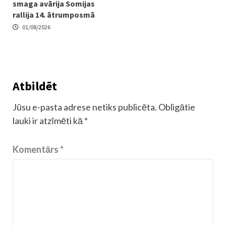
smaga avārija Somijas
rallija 14. ātrumposmā
01/08/2026
Atbildēt
Jūsu e-pasta adrese netiks publicēta.
Obligātie
lauki ir atzīmēti kā
*
Komentārs
*