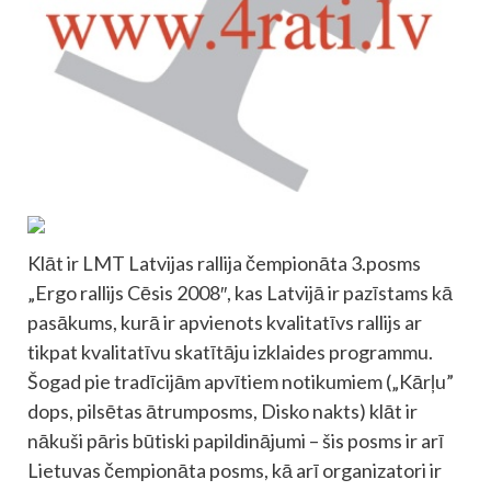
Klāt ir LMT Latvijas rallija čempionāta 3.posms
„Ergo rallijs Cēsis 2008″, kas Latvijā ir pazīstams kā
pasākums, kurā ir apvienots kvalitatīvs rallijs ar
tikpat kvalitatīvu skatītāju izklaides programmu.
Šogad pie tradīcijām apvītiem notikumiem („Kārļu”
dops, pilsētas ātrumposms, Disko nakts) klāt ir
nākuši pāris būtiski papildinājumi – šis posms ir arī
Lietuvas čempionāta posms, kā arī organizatori ir