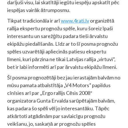
darījuši visu, lai skatītāji iegūtu iespēju apskatīt pēc
iespējas vairāk ātrumposmu.
Tikpat tradicionāla ir arī
www.4rati.lv
organizētā
rallija ekspertu prognožu spēle, kuru šoreiz īpaši
interesantu un sarežģītu padara tieši ārvalstu
ekipāžu piedalīšanās. Līdz ar to šī posma prognožu
spēles uzvarētāji apliecinās patiesu ekspertu
līmeni, kuri pārzina ne tikai Latvijas rallija „virtuvi”,
bet ir labi informēti arī par ārvalstu ekipāžu līmeni.
Šī posma prognozētāji bez jau ierastajām balvām no
mūsu pamata atbalstītāja „V4 Motors” papildus
cīnīsies arī par „Ergo rallijs Cēsis 2008″
organizatora Gunta Ervalda sarūpētajām balvām,
kas padara šo spēli vēl jo interesantāku. Tāpēc
atkārtoti atgādinām par savlaicīgu prognožu
veikšanu, jo, saskaņā ar prognožu spēles