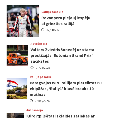
Rallijs pasaulē
Rovanpera pieļauj iespēju
atgriezties rallijā
07/08/2026
Autošoseja
Valters Zviedris šonedēļ uz starta
prestižajās ‘Estonian Grand Prix’
sacīkstēs
07/08/2026
Rallijs pasaulē
Paragvajas WRC rallijam pieteiktas 60
ekipāžas, ‘Rally1’ klasē brauks 10
mašīnas
07/08/2026
Autošoseja
Kūrortpilsētas izklaides satiekas ar