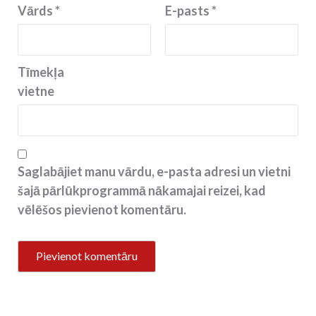
Vārds
*
E-pasts
*
Tīmekļa
vietne
Saglabājiet manu vārdu, e-pasta adresi un vietni
šajā pārlūkprogrammā nākamajai reizei, kad
vēlēšos pievienot komentāru.