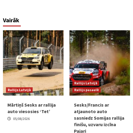
Vairāk
Rallijs Latvijā
Rallijs Latvijā
Rallijs pasaulē
Mārtiņš Sesks ar rallija
Sesks/Francis ar
auto viesosies ‘Tet’
atjaunoto auto
sasniedz Somijas rallija
05/08/2026
finišu, uzvaru izcīna
Pajari