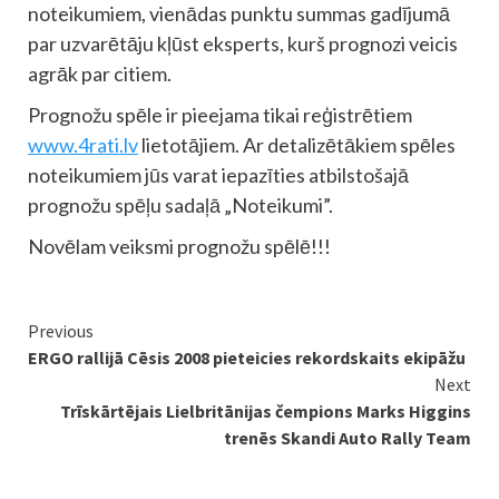
noteikumiem, vienādas punktu summas gadījumā
par uzvarētāju kļūst eksperts, kurš prognozi veicis
agrāk par citiem.
Prognožu spēle ir pieejama tikai reģistrētiem
www.4rati.lv
lietotājiem. Ar detalizētākiem spēles
noteikumiem jūs varat iepazīties atbilstošajā
prognožu spēļu sadaļā „Noteikumi”.
Novēlam veiksmi prognožu spēlē!!!
Continue
Previous
ERGO rallijā Cēsis 2008 pieteicies rekordskaits ekipāžu
Reading
Next
Trīskārtējais Lielbritānijas čempions Marks Higgins
trenēs Skandi Auto Rally Team