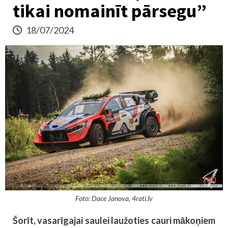
tikai nomainīt pārsegu”
18/07/2024
Foto: Dace Janova, 4rati.lv
Šorīt, vasarīgajai saulei laužoties cauri mākoņiem