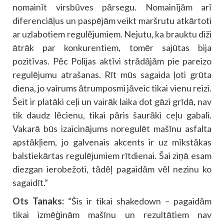
nomainīt virsbūves pārsegu. Nomainījām arī
diferenciāļus un paspējām veikt maršrutu atkārtoti
ar uzlabotiem regulējumiem. Nejutu, ka brauktu diži
ātrāk par konkurentiem, tomēr sajūtas bija
pozitīvas. Pēc Polijas aktīvi strādājām pie pareizo
regulējumu atrašanas. Rīt mūs sagaida ļoti grūta
diena, jo vairums ātrumposmi jāveic tikai vienu reizi.
Šeit ir platāki ceļi un vairāk laika dot gāzi grīdā, nav
tik daudz lēcienu, tikai pāris šaurāki ceļu gabali.
Vakarā būs izaicinājums noregulēt mašīnu asfalta
apstākļiem, jo galvenais akcents ir uz mīkstākas
balstiekārtas regulējumiem rītdienai. Šai ziņā esam
diezgan ierobežoti, tādēļ pagaidām vēl nezinu ko
sagaidīt.”
Ots Tanaks:
“Šis ir tikai shakedown – pagaidām
tikai izmēģinām mašīnu un rezultātiem nav