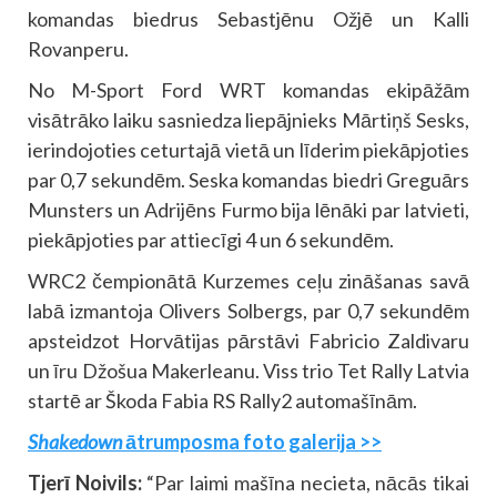
komandas biedrus Sebastjēnu Ožjē un Kalli
Rovanperu.
No M-Sport Ford WRT komandas ekipāžām
visātrāko laiku sasniedza liepājnieks Mārtiņš Sesks,
ierindojoties ceturtajā vietā un līderim piekāpjoties
par 0,7 sekundēm. Seska komandas biedri Greguārs
Munsters un Adrijēns Furmo bija lēnāki par latvieti,
piekāpjoties par attiecīgi 4 un 6 sekundēm.
WRC2 čempionātā Kurzemes ceļu zināšanas savā
labā izmantoja Olivers Solbergs, par 0,7 sekundēm
apsteidzot Horvātijas pārstāvi Fabricio Zaldivaru
un īru Džošua Makerleanu. Viss trio Tet Rally Latvia
startē ar Škoda Fabia RS Rally2 automašīnām.
Shakedown
ātrumposma foto galerija >>
Tjerī Noivils:
“Par laimi mašīna necieta, nācās tikai