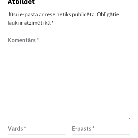
Atbildēt
Jūsu e-pasta adrese netiks publicēta.
Obligātie
lauki ir atzīmēti kā
*
Komentārs
*
Vārds
*
E-pasts
*