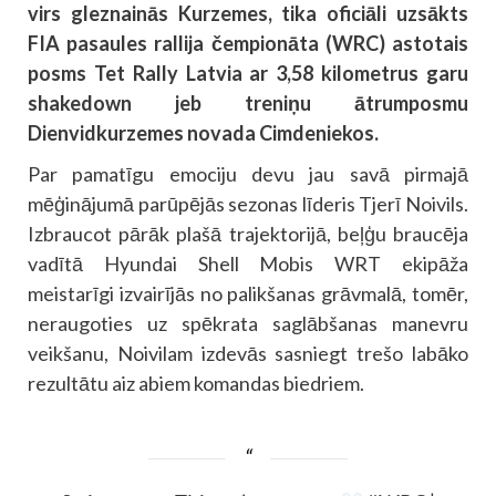
virs gleznainās Kurzemes, tika oficiāli uzsākts
FIA pasaules rallija čempionāta (WRC) astotais
posms Tet Rally Latvia ar 3,58 kilometrus garu
shakedown jeb treniņu ātrumposmu
Dienvidkurzemes novada Cimdeniekos.
Par pamatīgu emociju devu jau savā pirmajā
mēģinājumā parūpējās sezonas līderis Tjerī Noivils.
Izbraucot pārāk plašā trajektorijā, beļģu braucēja
vadītā Hyundai Shell Mobis WRT ekipāža
meistarīgi izvairījās no palikšanas grāvmalā, tomēr,
neraugoties uz spēkrata saglābšanas manevru
veikšanu, Noivilam izdevās sasniegt trešo labāko
rezultātu aiz abiem komandas biedriem.