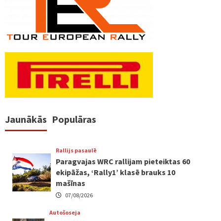
Jaunākās
Populāras
Rallijs pasaulē
Paragvajas WRC rallijam pieteiktas 60
ekipāžas, ‘Rally1’ klasē brauks 10
mašīnas
07/08/2026
Autošoseja