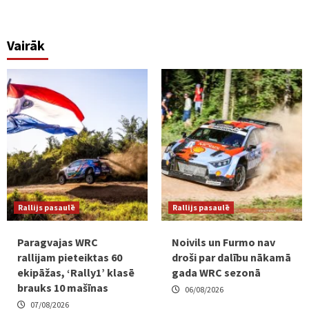
Vairāk
Rallijs pasaulē
Rallijs pasaulē
Paragvajas WRC
Noivils un Furmo nav
rallijam pieteiktas 60
droši par dalību nākamā
ekipāžas, ‘Rally1’ klasē
gada WRC sezonā
brauks 10 mašīnas
06/08/2026
07/08/2026