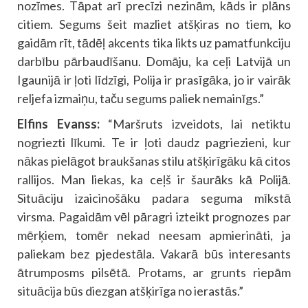
nozīmes. Tāpat arī precīzi nezinām, kāds ir plāns
citiem. Segums šeit mazliet atšķiras no tiem, ko
gaidām rīt, tādēļ akcents tika likts uz pamatfunkciju
darbību pārbaudīšanu. Domāju, ka ceļi Latvijā un
Igaunijā ir ļoti līdzīgi, Polija ir prasīgāka, jo ir vairāk
reljefa izmaiņu, taču segums paliek nemainīgs.”
Elfins Evanss:
“Maršruts izveidots, lai netiktu
nogriezti līkumi. Te ir ļoti daudz pagriezieni, kur
nākas pielāgot braukšanas stilu atšķirīgāku kā citos
rallijos. Man liekas, ka ceļš ir šaurāks kā Polijā.
Situāciju izaicinošāku padara seguma mīkstā
virsma. Pagaidām vēl pāragri izteikt prognozes par
mērķiem, tomēr nekad neesam apmierināti, ja
paliekam bez pjedestāla. Vakarā būs interesants
ātrumposms pilsētā. Protams, ar grunts riepām
situācija būs diezgan atšķirīga no ierastās.”