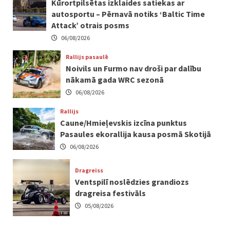
Kūrortpilsētas izklaides satiekas ar
autosportu – Pērnavā notiks ‘Baltic Time
Attack’ otrais posms
06/08/2026
Rallijs pasaulē
Noivils un Furmo nav droši par dalību
nākamā gada WRC sezonā
06/08/2026
Rallijs
Caune/Hmieļevskis izcīna punktus
Pasaules ekorallija kausa posmā Skotijā
06/08/2026
Dragreiss
Ventspilī noslēdzies grandiozs
dragreisa festivāls
05/08/2026