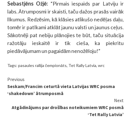
Sebastjēns Ožjē:
“Pirmais iespaids par Latviju ir
labs. Ātrumposmi ir skaisti, taču dažos prasās vairāk
līkumus. Redzēsim, kā klāsies atlikušo nedēļas daļu,
tomēr ir patīkami atklāt jaunu valsti un jaunus ceļus.
Sākotnēji pat nebiju plānojies te būt, taču situācija
ražotāju ieskaitē ir tik cieša, ka piekritu
piedāvājumam un pagaidām nenožēloju!”
Tags:
pasaules rallija čempionāts
,
Tet Rally Latvia
,
wrc
Continue
Previous
Seskam/Francim ceturtā vieta Latvijas WRC posma
Reading
‘shakedown’ ātrumposmā
Next
Atgādinājums par drošības noteikumiem WRC posmā
‘Tet Rally Latvia’