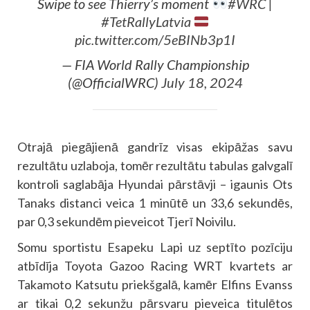
Swipe to see Thierry’s moment
#WRC
|
#TetRallyLatvia
pic.twitter.com/5eBINb3p1I
— FIA World Rally Championship
(@OfficialWRC)
July 18, 2024
Otrajā piegājienā gandrīz visas ekipāžas savu
rezultātu uzlaboja, tomēr rezultātu tabulas galvgalī
kontroli saglabāja Hyundai pārstāvji – igaunis Ots
Tanaks distanci veica 1 minūtē un 33,6 sekundēs,
par 0,3 sekundēm pieveicot Tjerī Noivilu.
Somu sportistu Esapeku Lapi uz septīto pozīciju
atbīdīja Toyota Gazoo Racing WRT kvartets ar
Takamoto Katsutu priekšgalā, kamēr Elfins Evanss
ar tikai 0,2 sekunžu pārsvaru pieveica titulētos