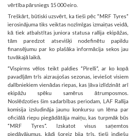
vērtība pārsniegs 15 000 eiro.
Treškārt, būtiski uzsvērt, ka tieši pēc “MRF Tyres”
ierosinājuma tiks veiktas nozīmīgas izmaiņas veidā,
kā tiek atbalstītas juniora statusa rallija ekipāžas,
tām paredzot atsevišķi nodefinētu papildu
finansējumu par ko plašāka informācija sekos jau
tuvākajā laikā.
“Vispirms vēlos teikt paldies “Pirelli”, ar ko kopā
pavadījām trīs aizraujošas sezonas, ieviešot visiem
dalībniekiem vienādas riepas, kas ļāva izlīdzināt arī
ekipāžu spēku samērus ātrumposmos.
Noslēdzoties šim sadarbības periodam, LAF Rallija
komisija izsludināja jaunu konkursu un lēma par
oficiālā riepu piegādātāja maiņu, kas turpmāk būs
“MRF Tyres”. Izskatot visus saņemtos
piedāvājumus, kādi šoreiz bija trīs, tieši indiešu