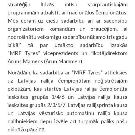
stratēģiju līdzās mūsu starptautiskajām
programmām atbalstīt arī nacionālos čempionātus.
Mēs ceram uz ciešu sadarbību arī ar sacensību
organizatoriem, komandām un braucējiem, lai
nodrošinātu veiksmīgu sadarbību nākamo trīs gadu
laikā,” tā par uzsākto sadarbību izsakās
“MRF Tyres” viceprezidents un rīkotājdirektors
Aruns Mamens (Arun Mammen).
Norādām, ka sadarbība ar “MRF Tyres” attieksies
uz Latvijas rallija čempionātam reģistrētajām
ekipāžām, kas startēs Latvijas rallija čempionāta
ieskaites grupās 1/4/6 un Latvijas rallija kausa
ieskaites grupās 2/3/5/7. Latvijas rallijsprinta kausa
un Latvijas vēsturisko automašīnu rallija kausa
dalībniekiem riepu izvēle arī turpmāk paliks pašu
ekipāžu pārziņā.