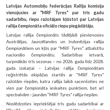
Latvijas Automobiļu federācijas Rallija komisija
vienojusies ar “MRF Tyres” par trīs gadu
sadarbību, riepu ražotājam kļūstot par Latvijas
rallija čempionāta oficiālo riepu piegādātāju.
Latvijas rallija čempionāts tādējādi pievienosies
Austrālijas, Jaunzēlandes un Indonēzijas rallija
čempionātiem un kļūs par “MRF Tyres” atbalstītu
nacionālo čempionātu. Sadarbības ietvarā,
turpmākās trīs sezonas – no 2026. gada līdz 2028.
gada izskaņai – Latvijas rallija čempionātam
reģistrētās ekipāžas startēs ar “MRF Tyres”
ražotām riepām, katra rallija laikā sacenšoties ne
vien par čempionāta ieskaites punktiem, bet arī
specbalvām – jaunām “MRF Tyres” rallija riepām.
Noslēdzoties iepriekšējai trīs gadu sadarbībai ar