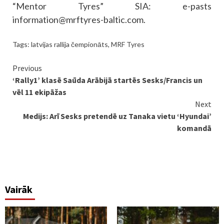
“Mentor Tyres” SIA: e-pasts
information@mrftyres-baltic.com
.
Tags:
latvijas rallija čempionāts
,
MRF Tyres
Continue
Previous
‘Rally1’ klasē Saūda Arābijā startēs Sesks/Francis un
Reading
vēl 11 ekipāžas
Next
Medijs: Arī Sesks pretendē uz Tanaka vietu ‘Hyundai’
komandā
Vairāk