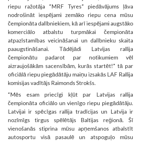
riepu ražotāja “MRF Tyres” piedāvājums ļāva
nodrošināt iespējami zemāko riepu cena mūsu
čempionāta dalībniekiem, kā arī iespējami augstāko
komerciālo atbalstu turpmākai čempionāta
atpazīstamības veicināšanai un dalībnieku skaita
paaugstināšanai. Tādējādi Latvijas rallija
čempionātu padarot par notikumiem vēl
aizraujošākām sacensībām, kurās startēt!” tā par
oficiālā riepu piegādātāju maiņu izsakās LAF Rallija
komisijas vadītājs Raimonds Strokšs.
“Mēs esam priecīgi kļūt par Latvijas rallija
čempionāta oficiālo un vienīgo riepu piegādātāju.
Latvijai ir spēcīgas rallija tradīcijas un Latvija ir
nozīmīgs tirgus spēlētājs Baltijas reģionā. Šī
vienošanās stiprina mūsu apņemšanos atbalstīt
autosportu visā pasaulē un atspoguļo mūsu