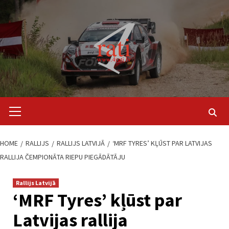
Skip
to
content
Primary
Menu
HOME
RALLIJS
RALLIJS LATVIJĀ
‘MRF TYRES’ KĻŪST PAR LATVIJAS
RALLIJA ČEMPIONĀTA RIEPU PIEGĀDĀTĀJU
Rallijs Latvijā
‘MRF Tyres’ kļūst par
Latvijas rallija