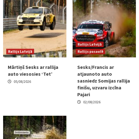
Rallijs Latvijā
Rallijs Latvijā
Rallijs pasaulē
Mārtiņš Sesks ar rallija
Sesks/Francis ar
auto viesosies ‘Tet’
atjaunoto auto
sasniedz Somijas rallija
05/08/2026
finišu, uzvaru izcīna
Pajari
02/08/2026