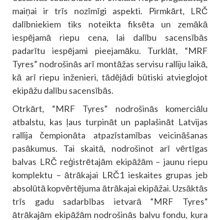
maiņai ir trīs nozīmīgi aspekti. Pirmkārt, LRČ
dalībniekiem tiks noteikta fiksēta un zemākā
iespējamā riepu cena, lai dalību sacensībās
padarītu iespējami pieejamāku. Turklāt, “MRF
Tyres” nodrošinās arī montāžas servisu ralliju laikā,
kā arī riepu inženieri, tādējādi būtiski atvieglojot
ekipāžu dalību sacensībās.
Otrkārt, “MRF Tyres” nodrošinās komerciālu
atbalstu, kas ļaus turpināt un paplašināt Latvijas
rallija čempionāta atpazīstamības veicināšanas
pasākumus. Tai skaitā, nodrošinot arī vērtīgas
balvas LRČ reģistrētajām ekipāžām – jaunu riepu
komplektu – ātrākajai LRČ1 ieskaites grupas jeb
absolūtā kopvērtējuma ātrākajai ekipāžai. Uzsāktās
trīs gadu sadarbības ietvarā “MRF Tyres”
ātrākajām ekipāžām nodrošinās balvu fondu, kura