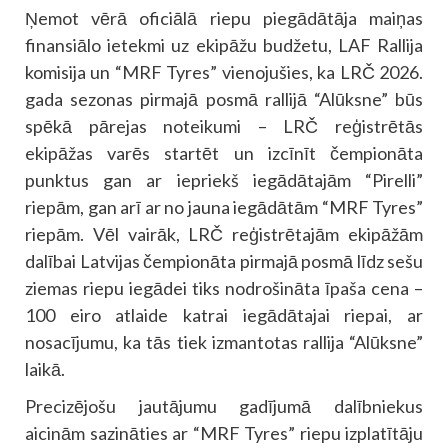
Ņemot vērā oficiālā riepu piegādātāja maiņas
finansiālo ietekmi uz ekipāžu budžetu, LAF Rallija
komisija un “MRF Tyres” vienojušies, ka LRČ 2026.
gada sezonas pirmajā posmā rallijā “Alūksne” būs
spēkā pārejas noteikumi – LRČ reģistrētās
ekipāžas varēs startēt un izcīnīt čempionāta
punktus gan ar iepriekš iegādātajām “Pirelli”
riepām, gan arī ar no jauna iegādātām “MRF Tyres”
riepām. Vēl vairāk, LRČ reģistrētajām ekipāžām
dalībai Latvijas čempionāta pirmajā posmā līdz sešu
ziemas riepu iegādei tiks nodrošināta īpaša cena –
100 eiro atlaide katrai iegādātajai riepai, ar
nosacījumu, ka tās tiek izmantotas rallija “Alūksne”
laikā.
Precizējošu jautājumu gadījumā dalībniekus
aicinām sazināties ar “MRF Tyres” riepu izplatītāju