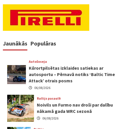
Jaunākās
Populāras
Autošoseja
Kūrortpilsētas izklaides satiekas ar
autosportu – Pērnavā notiks ‘Baltic Time
Attack’ otrais posms
06/08/2026
Rallijs pasaulē
Noivils un Furmo nav droši par dalību
nākamā gada WRC sezonā
06/08/2026