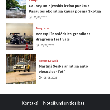
Rallijs
Caune/Hmieļevskis izcīna punktus
Pasaules ekorallija kausa posmā Skotijā
06/08/2026
Dragreiss
Ventspilī noslēdzies grandiozs
dragreisa festivāls
05/08/2026
Rallijs Latvijā
Mārtiņš Sesks ar rallija auto
viesosies ‘Tet’
05/08/2026
Kontakti
Noteikumi un tiesības