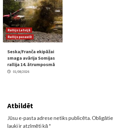
Rallijs Latvijā
Rallijs pasaulē
Seska/Franča ekipāžai
smaga avārija Somijas
rallija 14. ātrumposmā
01/08/2026
Atbildēt
Jūsu e-pasta adrese netiks publicēta.
Obligātie
lauki ir atzīmēti kā
*