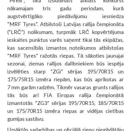
“Pirelli”, tika izsludināts atklāts konkurss
nākamajam trīs gadu periodam, kurā
augstvērtīgāko piedāvājumu iesniedza
“MRF Tyres”. Atbilstoši Latvijas rallija čempionāta
(“LRČ”) nolikumam, turpmāk LRČ kopvērtējuma
ieskaites punktus varēs saņemt tikai tās ekipāžas,
kas sacensībās izmantos noteikumos atbilstošas
“MRF Tyres” ražotās riepas. Tā sākoties jaunajai
sezonai, ziemas rallijos dalībniekiem būs iespēja
izvēlēties starp “ZGi” sērijas 195/70R15 un
175/75R15 izmēra riepām, kas būs aprīkotas ar
7 mm garām radzēm. Tikmēr vasaras grunts rallijos
tās būs arī FIA Eiropas rallija čempionātā
izmantotās “ZG3” sērijas 195/70R15, 185/70R15
un 175/70R15 izmēra riepas ar vidējas cietības
gumijas sastāvu.
Uzsāktās sadarbības un oficiālā riepu piegādātāju