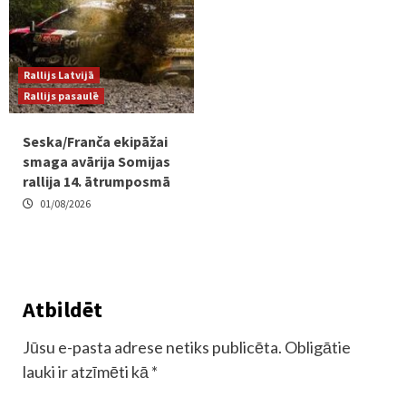
Rallijs Latvijā
Rallijs pasaulē
Seska/Franča ekipāžai
smaga avārija Somijas
rallija 14. ātrumposmā
01/08/2026
Atbildēt
Jūsu e-pasta adrese netiks publicēta.
Obligātie
lauki ir atzīmēti kā
*