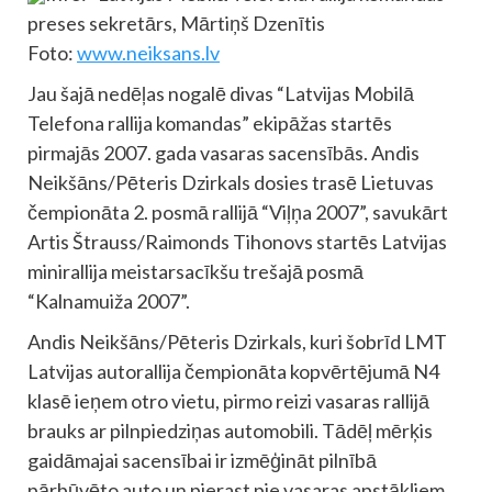
preses sekretārs, Mārtiņš Dzenītis
Foto:
www.neiksans.lv
Jau šajā nedēļas nogalē divas “Latvijas Mobilā
Telefona rallija komandas” ekipāžas startēs
pirmajās 2007. gada vasaras sacensībās. Andis
Neikšāns/Pēteris Dzirkals dosies trasē Lietuvas
čempionāta 2. posmā rallijā “Viļņa 2007”, savukārt
Artis Štrauss/Raimonds Tihonovs startēs Latvijas
minirallija meistarsacīkšu trešajā posmā
“Kalnamuiža 2007”.
Andis Neikšāns/Pēteris Dzirkals, kuri šobrīd LMT
Latvijas autorallija čempionāta kopvērtējumā N4
klasē ieņem otro vietu, pirmo reizi vasaras rallijā
brauks ar pilnpiedziņas automobili. Tādēļ mērķis
gaidāmajai sacensībai ir izmēģināt pilnībā
pārbūvēto auto un pierast pie vasaras apstākļiem.