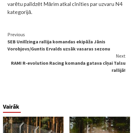
varētu palīdzēt Mārim atkal cīnīties par uzvaru N4
kategorijā.
Continue
Previous
SEB Unilīzinga rallija komandas ekipāža Jānis
Reading
Vorobjovs/Guntis Ervalds uzsāk vasaras sezonu
Next
RAMI R-evolution Racing komanda gatava cīņai Talsu
rallijā!
Vairāk