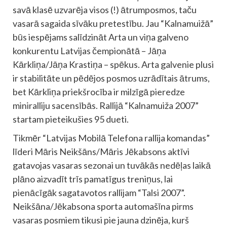
savā klasē uzvarēja visos (!) ātrumposmos, taču
vasarā sagaida sīvāku pretestību. Jau “Kalnamuižā”
būs iespējams salīdzināt Arta un viņa galveno
konkurentu Latvijas čempionātā – Jāņa
Kārkliņa/Jāņa Krastiņa – spēkus. Arta galvenie plusi
ir stabilitāte un pēdējos posmos uzrādītais ātrums,
bet Kārkliņa priekšrocība ir milzīgā pieredze
miniralliju sacensībās. Rallijā “Kalnamuiža 2007”
startam pieteikušies 95 dueti.
Tikmēr “Latvijas Mobilā Telefona rallija komandas”
līderi Māris Neikšāns/Māris Jēkabsons aktīvi
gatavojas vasaras sezonai un tuvākās nedēļas laikā
plāno aizvadīt trīs pamatīgus treniņus, lai
pienācīgāk sagatavotos rallijam “Talsi 2007”.
Neikšāna/Jēkabsona sporta automašīna pirms
vasaras posmiem tikusi pie jauna dzinēja, kurš