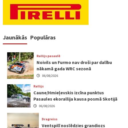
Jaunākās
Populāras
Rallijs pasaulē
Noivils un Furmo nav droši par dalību
nākamā gada WRC sezonā
06/08/2026
Rallijs
Caune/Hmieļevskis izcīna punktus
Pasaules ekorallija kausa posmā Skotijā
06/08/2026
Dragreiss
Ventspilī noslēdzies grandiozs