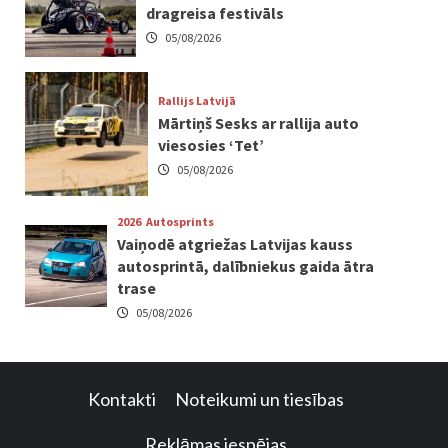
dragreisa festivāls
05/08/2026
Rallijs Latvijā
Mārtiņš Sesks ar rallija auto
viesosies ‘Tet’
05/08/2026
2026
Autosprints
Vaiņodē atgriežas Latvijas kauss
autosprintā, dalībniekus gaida ātra
trase
05/08/2026
Kontakti
Noteikumi un tiesības
Reklāmas iespējas