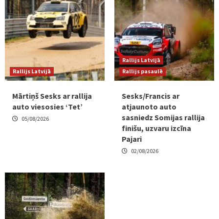
Rallijs Latvijā
Rallijs Latvijā
Rallijs pasaulē
Mārtiņš Sesks ar rallija
Sesks/Francis ar
auto viesosies ‘Tet’
atjaunoto auto
sasniedz Somijas rallija
05/08/2026
finišu, uzvaru izcīna
Pajari
02/08/2026