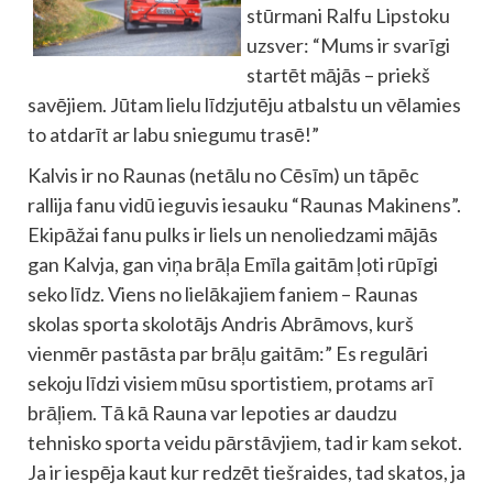
stūrmani Ralfu Lipstoku
uzsver: “Mums ir svarīgi
startēt mājās – priekš
savējiem. Jūtam lielu līdzjutēju atbalstu un vēlamies
to atdarīt ar labu sniegumu trasē!”
Kalvis ir no Raunas (netālu no Cēsīm) un tāpēc
rallija fanu vidū ieguvis iesauku “Raunas Makinens”.
Ekipāžai fanu pulks ir liels un nenoliedzami mājās
gan Kalvja, gan viņa brāļa Emīla gaitām ļoti rūpīgi
seko līdz. Viens no lielākajiem faniem – Raunas
skolas sporta skolotājs Andris Abrāmovs, kurš
vienmēr pastāsta par brāļu gaitām:” Es regulāri
sekoju līdzi visiem mūsu sportistiem, protams arī
brāļiem. Tā kā Rauna var lepoties ar daudzu
tehnisko sporta veidu pārstāvjiem, tad ir kam sekot.
Ja ir iespēja kaut kur redzēt tiešraides, tad skatos, ja