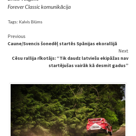
Forever Classic komunikācija
Tags:
Kalvis Blūms
Continue
Previous
Caune/Svencis šonedēļ startēs Spānijas ekorallijā
Reading
Next
Cēsu rallija rīkotājs: “Tik daudz latviešu ekipāžas nav
startējušas vairāk kā desmit gadus”