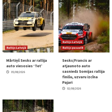
Rallijs Latvijā
Rallijs Latvijā
Rallijs pasaulē
Mārtiņš Sesks ar rallija
Sesks/Francis ar
auto viesosies ‘Tet’
atjaunoto auto
sasniedz Somijas rallija
05/08/2026
finišu, uzvaru izcīna
Pajari
02/08/2026