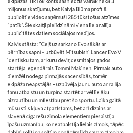
ekipāžas TikTok konts sasniedzis vairāk nekā 3
miljonus skatījumu, bet Kalvja Blūma profilā
publicētie video saņēmuši 285 tūkstošus atzīmes
“patīk”. Šie skaitļi pielīdzināmi viena liela rallija
publicitātes datiem sociālajos medijos.
Kalvis stāsta: ”Ceļš uz sarkano Evo sākās ar
bērnības sapni – uzbūvēt Mitsubishi Lancer Evo VI
identisku tam, ar kuru deviņdesmitajos gados
startēja leģendārais Tommi Makinen. Pirmais auto
diemžēl nodega pirmajās sacensībās, tomēr
ekipāža neapstājās – uzbūvēja jaunu auto ar rallija
fanu atbalstu un turpina startēt ar vēl lielāku
aizrautību un mīlestību pret šo sportu. Laika gaitā
mūsu stils kļuva atpazīstams, bet arī dizains ar
slavenā cigarešu zīmola elementiem piesaistīja
īpašu uzmanību, ko neatbalstīja lielais zīmols, tāpēc
dabīgi solīti pa solītim nonācām līdz savam zīmolam