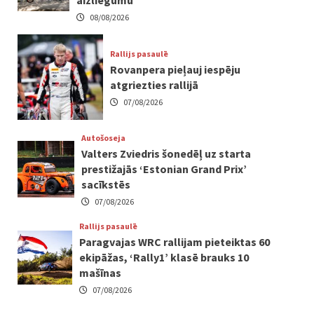
aizliegumu
08/08/2026
Rallijs pasaulē
Rovanpera pieļauj iespēju
atgriezties rallijā
07/08/2026
Autošoseja
Valters Zviedris šonedēļ uz starta
prestižajās ‘Estonian Grand Prix’
sacīkstēs
07/08/2026
Rallijs pasaulē
Paragvajas WRC rallijam pieteiktas 60
ekipāžas, ‘Rally1’ klasē brauks 10
mašīnas
07/08/2026