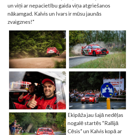
un viņi ar nepacietību gaida viņa atgriešanos
nākamgad. Kalvis un Ivars ir mūsu jaunās
zvaigznes!”
Ekipāža jau šajā nedēļas
nogalē startēs “Rallijā
Cēsis” un Kalvis kopā ar