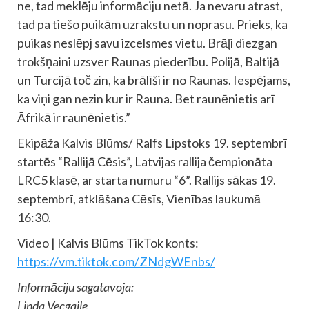
ne, tad meklēju informāciju netā. Ja nevaru atrast,
tad pa tiešo puikām uzrakstu un noprasu. Prieks, ka
puikas neslēpj savu izcelsmes vietu. Brāļi diezgan
trokšņaini uzsver Raunas piederību. Polijā, Baltijā
un Turcijā toč zin, ka brālīši ir no Raunas. Iespējams,
ka viņi gan nezin kur ir Rauna. Bet raunēnietis arī
Āfrikā ir raunēnietis.”
Ekipāža Kalvis Blūms/ Ralfs Lipstoks 19. septembrī
startēs “Rallijā Cēsis”, Latvijas rallija čempionāta
LRC5 klasē, ar starta numuru “6”. Rallijs sākas 19.
septembrī, atklāšana Cēsīs, Vienības laukumā
16:30.
Video | Kalvis Blūms TikTok konts:
https://vm.tiktok.com/ZNdgWEnbs/
Informāciju sagatavoja:
Linda Vecgaile