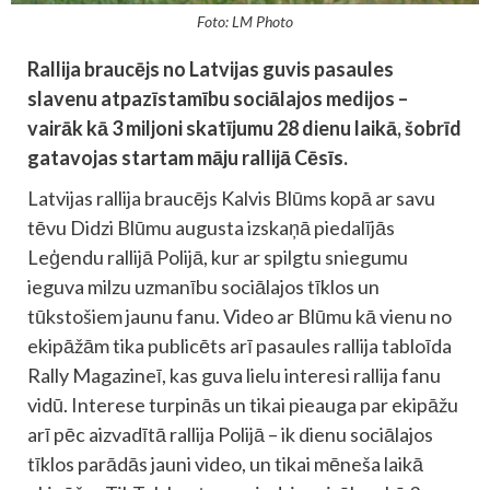
Foto: LM Photo
Rallija braucējs no Latvijas guvis pasaules
slavenu atpazīstamību sociālajos medijos –
vairāk kā 3 miljoni skatījumu 28 dienu laikā, šobrīd
gatavojas startam māju rallijā Cēsīs.
Latvijas rallija braucējs Kalvis Blūms kopā ar savu
tēvu Didzi Blūmu augusta izskaņā piedalījās
Leģendu rallijā Polijā, kur ar spilgtu sniegumu
ieguva milzu uzmanību sociālajos tīklos un
tūkstošiem jaunu fanu. Video ar Blūmu kā vienu no
ekipāžām tika publicēts arī pasaules rallija tabloīda
Rally Magazineī, kas guva lielu interesi rallija fanu
vidū. Interese turpinās un tikai pieauga par ekipāžu
arī pēc aizvadītā rallija Polijā – ik dienu sociālajos
tīklos parādās jauni video, un tikai mēneša laikā