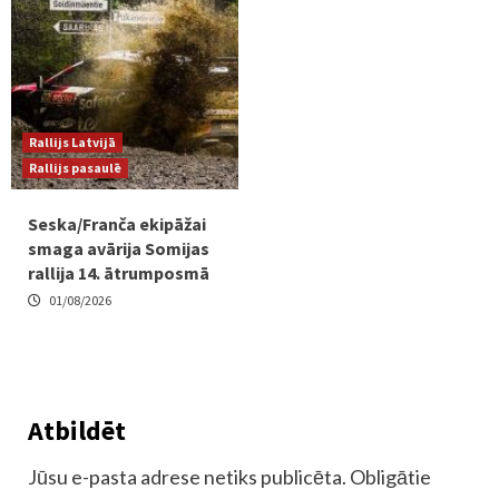
Rallijs Latvijā
Rallijs pasaulē
Seska/Franča ekipāžai
smaga avārija Somijas
rallija 14. ātrumposmā
01/08/2026
Atbildēt
Jūsu e-pasta adrese netiks publicēta.
Obligātie