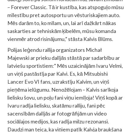
– Forever Classic. Tā ir kustība, kas atspoguļo mūsu
mīlestību pret autosportu un vēsturiskajiem auto.
Mēs darām to, ko mīlam, un, lai arī dažkārt nākas
saskarties ar tehniskām ķibelēm, mūsu komanda
vienmēr atrod risinājumu,” stāsta Kalvis Blūms.
Polijas leģendu rallija organizators Michał
Majewski ar prieku dalījās stāstā par sadarbību ar
latviešu sportistiem:” Mēs uzaicinājām Ivaru Velmi,
un viņš pastāstīja par Kalvi. Es, kā Mitsubishi
Lancer Evo VI fans, uzrakstīju Kalvim, un viņš
pieņēma ielūgumu. Nenožēlojam – Kalvis sarīkoja
lielisku šovu, un poļu fani viņu iemīļoja! Viņš kopā ar
Ivaru radīja lielisku, skatāmu ralliju, fani pēc
sacensībām dalījās ar fotogrāfijām un video
sociālajos medijos, kas radīja milzu rezonansi.
Daudzi man teica, ka viņiem patīk Kalvja braukšana