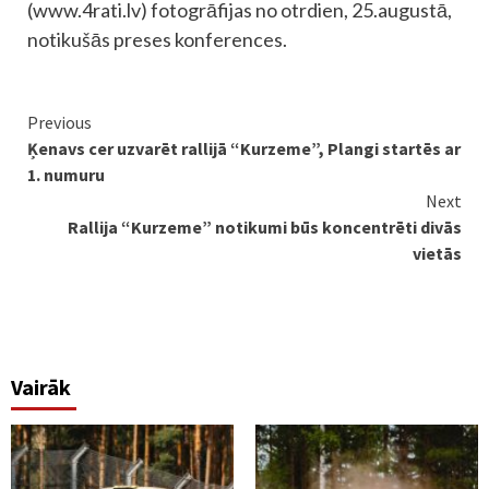
(www.4rati.lv) fotogrāfijas no otrdien, 25.augustā,
notikušās preses konferences.
Continue
Previous
Ķenavs cer uzvarēt rallijā “Kurzeme”, Plangi startēs ar
Reading
1. numuru
Next
Rallija “Kurzeme” notikumi būs koncentrēti divās
vietās
Vairāk