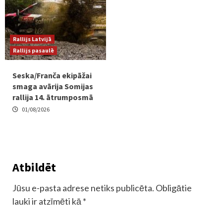
Rallijs Latvijā
Rallijs pasaulē
Seska/Franča ekipāžai
smaga avārija Somijas
rallija 14. ātrumposmā
01/08/2026
Atbildēt
Jūsu e-pasta adrese netiks publicēta.
Obligātie
lauki ir atzīmēti kā
*