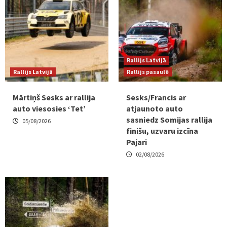
Rallijs Latvijā
Rallijs Latvijā
Rallijs pasaulē
Mārtiņš Sesks ar rallija
Sesks/Francis ar
auto viesosies ‘Tet’
atjaunoto auto
sasniedz Somijas rallija
05/08/2026
finišu, uzvaru izcīna
Pajari
02/08/2026