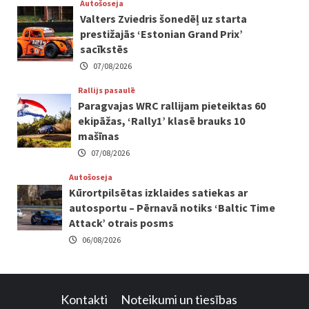
Autošoseja
Valters Zviedris šonedēļ uz starta
prestižajās ‘Estonian Grand Prix’
sacīkstēs
07/08/2026
Rallijs pasaulē
Paragvajas WRC rallijam pieteiktas 60
ekipāžas, ‘Rally1’ klasē brauks 10
mašīnas
07/08/2026
Autošoseja
Kūrortpilsētas izklaides satiekas ar
autosportu – Pērnavā notiks ‘Baltic Time
Attack’ otrais posms
06/08/2026
Kontakti
Noteikumi un tiesības