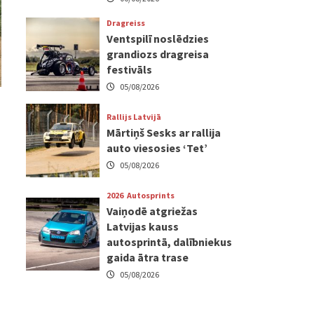
Dragreiss
Ventspilī noslēdzies
grandiozs dragreisa
festivāls
05/08/2026
Rallijs Latvijā
Mārtiņš Sesks ar rallija
auto viesosies ‘Tet’
05/08/2026
2026
Autosprints
Vaiņodē atgriežas
Latvijas kauss
autosprintā, dalībniekus
gaida ātra trase
05/08/2026