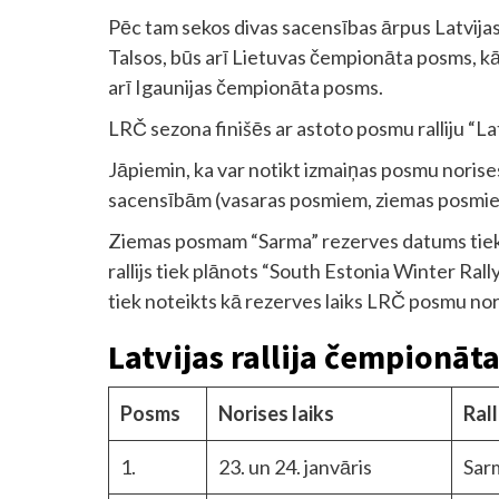
Pēc tam sekos divas sacensības ārpus Latvijas 
Talsos, būs arī Lietuvas čempionāta posms, kā 
arī Igaunijas čempionāta posms.
LRČ sezona finišēs ar astoto posmu ralliju “La
Jāpiemin, ka var notikt izmaiņas posmu norise
sacensībām (vasaras posmiem, ziemas posmiem
Ziemas posmam “Sarma” rezerves datums tiek 
rallijs tiek plānots “South Estonia Winter Rally
tiek noteikts kā rezerves laiks LRČ posmu nor
Latvijas rallija čempionāt
Posms
Norises laiks
Rall
1.
23. un 24. janvāris
Sar