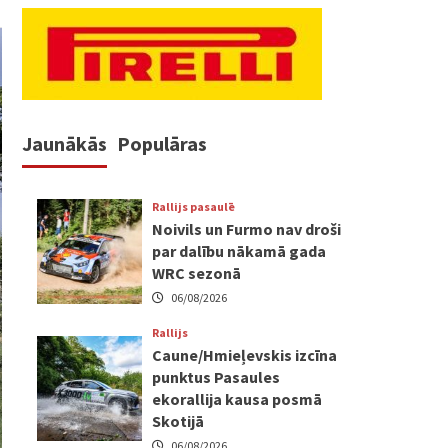
Jaunākās
Populāras
Rallijs pasaulē
Noivils un Furmo nav droši
par dalību nākamā gada
WRC sezonā
06/08/2026
Rallijs
Caune/Hmieļevskis izcīna
punktus Pasaules
ekorallija kausa posmā
Skotijā
06/08/2026