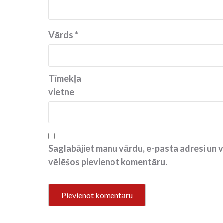
Vārds
*
Tīmekļa
vietne
Saglabājiet manu vārdu, e-pasta adresi un v
vēlēšos pievienot komentāru.