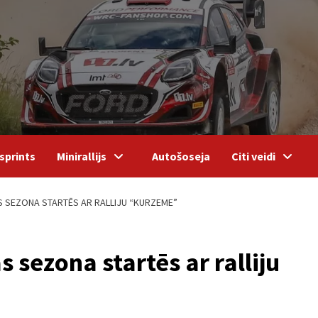
sprints
Minirallijs
Autošoseja
Citi veidi
S SEZONA STARTĒS AR RALLIJU “KURZEME”
 sezona startēs ar ralliju