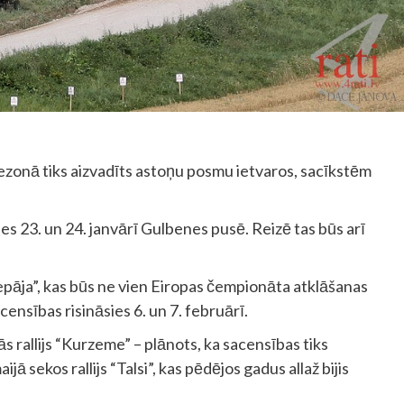
sezonā tiks aizvadīts astoņu posmu ietvaros, sacīkstēm
sies 23. un 24. janvārī Gulbenes pusē. Reizē tas būs arī
iepāja”, kas būs ne vien Eiropas čempionāta atklāšanas
ensības risināsies 6. un 7. februārī.
s rallijs “Kurzeme” – plānots, ka sacensības tiks
ijā sekos rallijs “Talsi”, kas pēdējos gadus allaž bijis