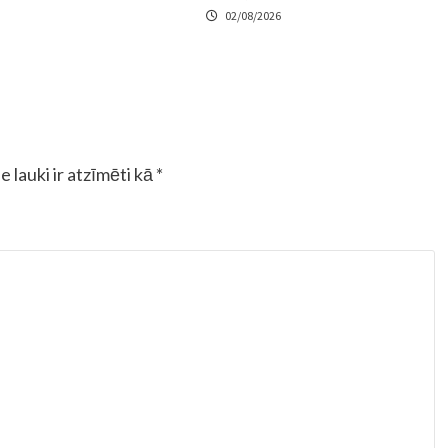
02/08/2026
e lauki ir atzīmēti kā
*