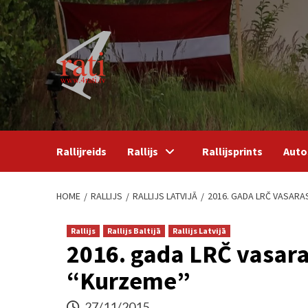
Skip
to
content
Rallijreids
Rallijs
Rallijsprints
Auto
HOME
RALLIJS
RALLIJS LATVIJĀ
2016. GADA LRČ VASARA
Rallijs
Rallijs Baltijā
Rallijs Latvijā
2016. gada LRČ vasaras
“Kurzeme”
27/11/2015