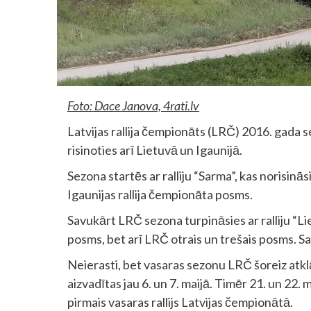
Foto: Dace Janova, 4rati.lv
Latvijas rallija čempionāts (LRČ) 2016. gada 
risinoties arī Lietuvā un Igaunijā.
Sezona startēs ar ralliju “Sarma”, kas norisinā
Igaunijas rallija čempionāta posms.
Savukārt LRČ sezona turpināsies ar ralliju “L
posms, bet arī LRČ otrais un trešais posms. Sac
Neierasti, bet vasaras sezonu LRČ šoreiz atklā
aizvadītas jau 6. un 7. maijā. Timēr 21. un 22. ma
pirmais vasaras rallijs Latvijas čempionātā.