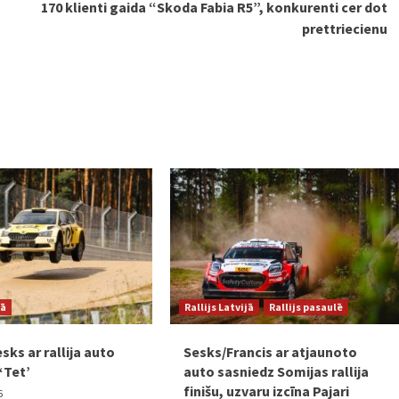
170 klienti gaida “Skoda Fabia R5”, konkurenti cer dot
prettriecienu
jā
Rallijs Latvijā
Rallijs pasaulē
sks ar rallija auto
Sesks/Francis ar atjaunoto
‘Tet’
auto sasniedz Somijas rallija
finišu, uzvaru izcīna Pajari
6