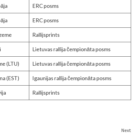
pāja
ERC posms
pāja
ERC posms
zeme
Rallijsprints
i
Lietuvas rallija čempionāta posms
me (LTU)
Lietuvas rallija čempionāta posms
ina (EST)
Igaunijas rallija čempionāta posms
ija
Rallijsprints
Next