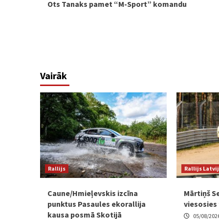
Ots Tanaks pamet “M-Sport” komandu
Reading
Vairāk
Rallijs
Rallijs Latvi
Caune/Hmieļevskis izcīna
Mārtiņš Se
punktus Pasaules ekorallija
viesosies 
kausa posmā Skotijā
05/08/202