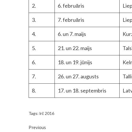
2.
6. februāris
Lie
3.
7. februāris
Lie
4.
6. un 7. maijs
Kur
5.
21. un 22. maijs
Tals
6.
18. un 19. jūnijs
Kel
7.
26. un 27. augusts
Tall
8.
17. un 18. septembris
Latv
Tags:
lrč 2016
Continue
Previous