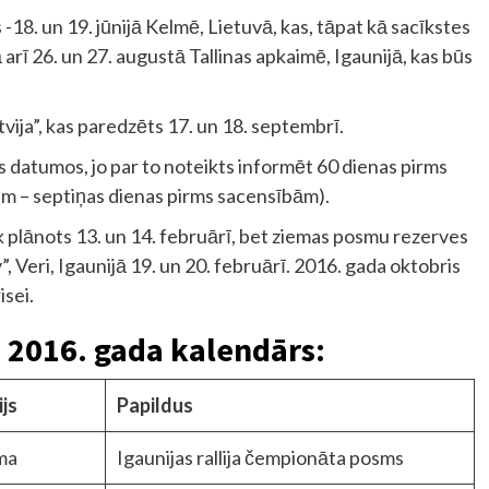
-18. un 19. jūnijā Kelmē, Lietuvā, kas, tāpat kā sacīkstes
arī 26. un 27. augustā Tallinas apkaimē, Igaunijā, kas būs
tvija”, kas paredzēts 17. un 18. septembrī.
s datumos, jo par to noteikts informēt 60 dienas pirms
 – septiņas dienas pirms sacensībām).
plānots 13. un 14. februārī, bet ziemas posmu rezerves
”, Veri, Igaunijā 19. un 20. februārī. 2016. gada oktobris
isei.
a 2016. gada kalendārs:
ijs
Papildus
ma
Igaunijas rallija čempionāta posms