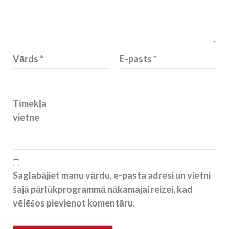
Vārds
*
E-pasts
*
Tīmekļa
vietne
Saglabājiet manu vārdu, e-pasta adresi un vietni
šajā pārlūkprogrammā nākamajai reizei, kad
vēlēšos pievienot komentāru.