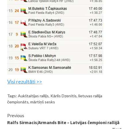
Visi rezultāti >>
Tags:
Aukštaitijas rallijs
,
Kārlis Dzenītis
,
lietuvas rallija
čempionāts
,
mārtiņš sesks
Continue
Previous
Ralfs Sirmacis/Armands Bite – Latvijas čempioni rallijā
Reading