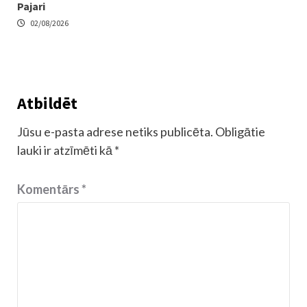
Pajari
02/08/2026
Atbildēt
Jūsu e-pasta adrese netiks publicēta.
Obligātie
lauki ir atzīmēti kā
*
Komentārs
*