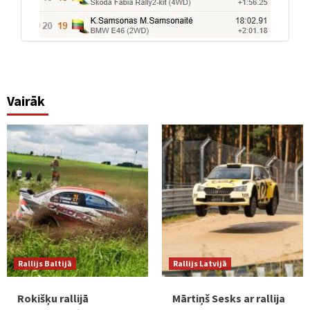
Vairāk
Rallijs Baltijā
Rallijs Latvijā
Rokišķu rallijā
Mārtiņš Sesks ar rallija