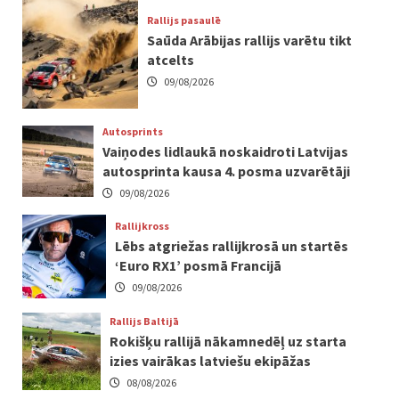
Rallijs pasaulē
Saūda Arābijas rallijs varētu tikt
atcelts
09/08/2026
Autosprints
Vaiņodes lidlaukā noskaidroti Latvijas
autosprinta kausa 4. posma uzvarētāji
09/08/2026
Rallijkross
Lēbs atgriežas rallijkrosā un startēs
‘Euro RX1’ posmā Francijā
09/08/2026
Rallijs Baltijā
Rokišķu rallijā nākamnedēļ uz starta
izies vairākas latviešu ekipāžas
08/08/2026