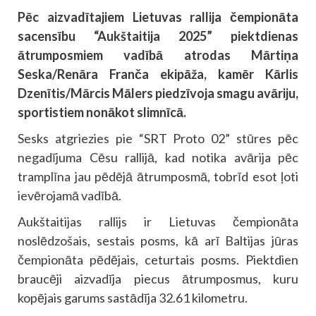
Pēc aizvadītajiem Lietuvas rallija čempionāta
sacensību “Aukštaitija 2025” piektdienas
ātrumposmiem vadībā atrodas Mārtiņa
Seska/Renāra Franča ekipāža, kamēr Kārlis
Dzenītis/Mārcis Mālers piedzīvoja smagu avāriju,
sportistiem nonākot slimnīcā.
Sesks atgriezies pie “SRT Proto 02” stūres pēc
negadījuma Cēsu rallijā, kad notika avārija pēc
tramplīna jau pēdējā ātrumposmā, tobrīd esot ļoti
ievērojamā vadībā.
Aukštaitijas rallijs ir Lietuvas čempionāta
noslēdzošais, sestais posms, kā arī Baltijas jūras
čempionāta pēdējais, ceturtais posms. Piektdien
braucēji aizvadīja piecus ātrumposmus, kuru
kopējais garums sastādīja 32.61 kilometru.