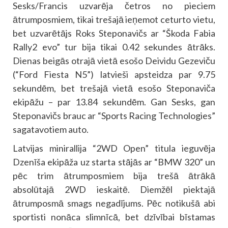
Sesks/Francis uzvarēja četros no pieciem
ātrumposmiem, tikai trešajā ieņemot ceturto vietu,
bet uzvarētājs Roks Steponavičs ar “Škoda Fabia
Rally2 evo” tur bija tikai 0.42 sekundes ātrāks.
Dienas beigās otrajā vietā esošo Deividu Gezeviču
(“Ford Fiesta N5”) latvieši apsteidza par 9.75
sekundēm, bet trešajā vietā esošo Steponaviča
ekipāžu – par 13.84 sekundēm. Gan Sesks, gan
Steponavičs brauc ar “Sports Racing Technologies”
sagatavotiem auto.
Latvijas minirallija “2WD Open” titula ieguvēja
Dzenīša ekipāža uz starta stājās ar “BMW 320” un
pēc trim ātrumposmiem bija trešā ātrākā
absolūtajā 2WD ieskaitē. Diemžēl piektajā
ātrumposmā smags negadījums. Pēc notikušā abi
sportisti nonāca slimnīcā, bet dzīvībai bīstamas