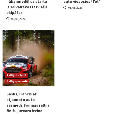
nākamnedēļ uz starta
auto viesosies ‘Tet’
izies vairākas latviešu
05/08/2026
ekipāžas
08/08/2026
Rallijs Latvijā
Rallijs pasaulē
Sesks/Francis ar
atjaunoto auto
sasniedz Somijas rallija
finišu, uzvaru izcīna