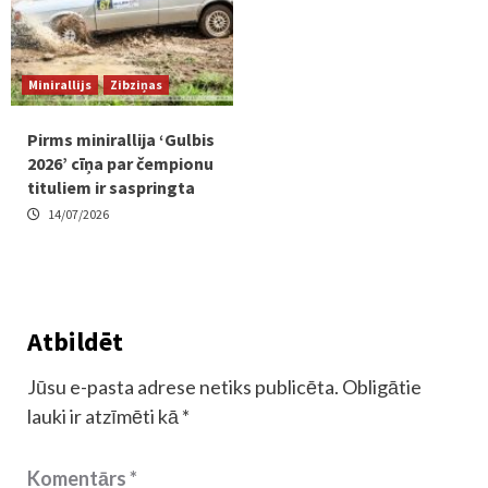
Minirallijs
Zibziņas
Pirms minirallija ‘Gulbis
2026’ cīņa par čempionu
tituliem ir saspringta
14/07/2026
Atbildēt
Jūsu e-pasta adrese netiks publicēta.
Obligātie
lauki ir atzīmēti kā
*
Komentārs
*