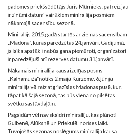
padomes priekšsēdētājs Juris Mūrnieks, patreiz jau
ir zināmi datumi vairākiem minirallija posmiem
nākamajā sacensību sezonā.
Minirallijs 2015.gadā startēs ar ziemas sacensībam
„Madona”, kuras paredzētas 24.janvārī. Gadījumā,
ja laika apstākļi nebūs gana piemēroti, organizatori
ir paredzējuši arī rezerves datumu 31.janvārī.
Nākamais minirallija kausa izcīņas posms
„Kalnamuiža”notiks 2.maijā Kurzemē. 6.jūnijā
minirallijs vēlreiz atgriezīsies Madonas pusē, kur,
tāpat kā šajā sezonā, tas būs viena no pilsētas
svētku sastāvdaļām.
Pagaidām vēl nav skaidri miniralliju, kas plānoti
Gulbenē, Alūksnē un Priekulē, norises laiki.
Tuvojošās sezonas noslēgums minirallija kausa