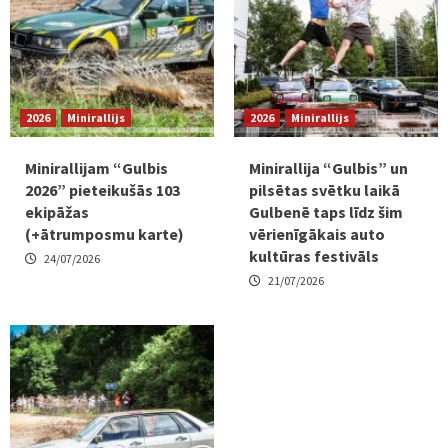
2026
Minirallijs
2026
Minirallijs
Minirallijam “Gulbis
Minirallija “Gulbis” un
2026” pieteikušās 103
pilsētas svētku laikā
ekipāžas
Gulbenē taps līdz šim
(+ātrumposmu karte)
vērienīgākais auto
kultūras festivāls
24/07/2026
21/07/2026