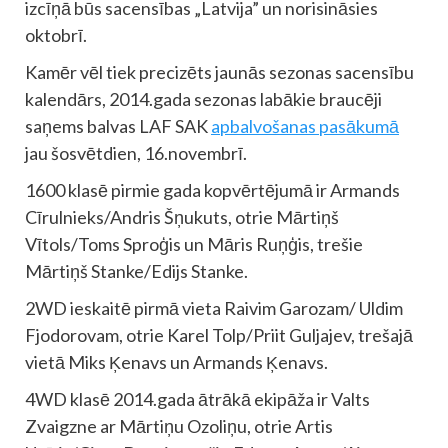
izcīņā būs sacensības „Latvija” un norisināsies
oktobrī.
Kamēr vēl tiek precizēts jaunās sezonas sacensību
kalendārs, 2014.gada sezonas labākie braucēji
saņems balvas LAF SAK
apbalvošanas pasākumā
jau šosvētdien, 16.novembrī.
1600 klasē pirmie gada kopvērtējumā ir Armands
Cīrulnieks/Andris Šņukuts, otrie Mārtiņš
Vītols/Toms Sproģis un Māris Ruņģis, trešie
Mārtiņš Stanke/Edijs Stanke.
2WD ieskaitē pirmā vieta Raivim Garozam/ Uldim
Fjodorovam, otrie Karel Tolp/Priit Guljajev, trešajā
vietā Miks Ķenavs un Armands Ķenavs.
4WD klasē 2014.gada ātrākā ekipāža ir Valts
Zvaigzne ar Mārtiņu Ozoliņu, otrie Artis