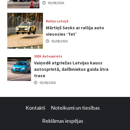
05/08/2026
Rallijs Latvijā
Mārtiņš Sesks ar rallija auto
viesosies ‘Tet’
05/08/2026
2026
Autosprints
Vaiņodē atgriežas Latvijas kauss
autosprintā, dalībniekus gaida ātra
trase
05/08/2026
Kontakti
Noteikumi un tiesības
Reklāmas iespējas