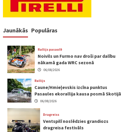
Jaunākās
Populāras
Rallijs pasaulē
Noivils un Furmo nav droši par dalību
nākamā gada WRC sezonā
06/08/2026
Rallijs
Caune/Hmieļevskis izcīna punktus
Pasaules ekorallija kausa posmā Skotijā
06/08/2026
Dragreiss
Ventspilī noslēdzies grandiozs
dragreisa festivāls