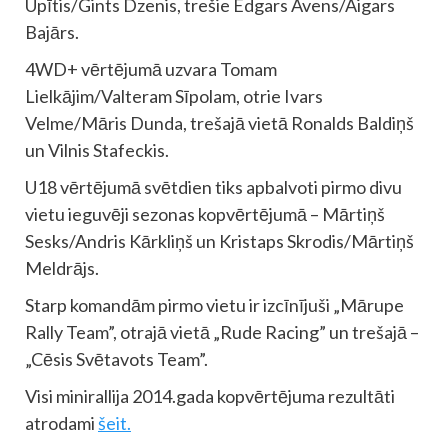
Upītis/Gints Dzenis, trešie Edgars Avens/Aigars
Bajārs.
4WD+ vērtējumā uzvara Tomam
Lielkājim/Valteram Sīpolam, otrie Ivars
Velme/Māris Dunda, trešajā vietā Ronalds Baldiņš
un Vilnis Stafeckis.
U18 vērtējumā svētdien tiks apbalvoti pirmo divu
vietu ieguvēji sezonas kopvērtējumā – Mārtiņš
Sesks/Andris Kārkliņš un Kristaps Skrodis/Mārtiņš
Meldrājs.
Starp komandām pirmo vietu ir izcīnījuši „Mārupe
Rally Team”, otrajā vietā „Rude Racing” un trešajā –
„Cēsis Svētavots Team”.
Visi minirallija 2014.gada kopvērtējuma rezultāti
atrodami
šeit.