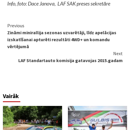
Info, foto: Dace Janova, LAF SAK preses sekretāre
Continue
Previous
Zināmi minirallija sezonas uzvarētāji, līdz apelācijas
Reading
izskatīšanai apturēti rezultāti 4WD+ un komandu
vērtējumā
Next
LAF Standartauto komisija gatavojas 2015.gadam
Vairāk