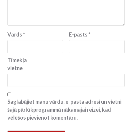
Vārds
*
E-pasts
*
Tīmekļa
vietne
Saglabājiet manu vārdu, e-pasta adresi un vietni
šajā pārlūkprogrammā nākamajai reizei, kad
vēlēšos pievienot komentāru.