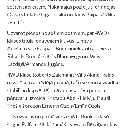
sešām sacīkstēm. Nākamajās pozīcijās ierindojas
Oskars Līdaks/Līga Līdaka un Jānis Paipals/Miks
Jencītis.
Uzvarot piecos no sešiem posmiem, par 4WD+
klases titula ieguvējiem kļuvuši Elmārs
Aukšmuksts/Kaspars Bundzinieks, otrajā vietā
Rihards Broničs/Jānis Blumbergs un Jānis
Lazdiņš/Armands Jugāns.
4WD klasē Roberts Zalcmanis/Vilis Akmeņkalns
uzvarēja tikai pēdējā posmā, taču sezonu aizvadīja
stabili un kopvērtējumā ar nieka divu punktu
pārsvaru uzveica Kristapu Ābeli/Helviju Plaudi.
Trešie šosezon Ernests Ozols/Emīls Ozols.
Trīs uzvaras un pirmā vieta 4WD Rookie klasē
šogad Ralfam Kārkliņam/Kristeram Bērziņam, kas