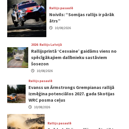
Rallijs pasaulē
Noivils: “Somijas rallijs ir pārāk
ātrs”
10/08/2026
2026
Rallijs Latvijā
Rallijsprintā ‘Cesvaine’ gaidāms viens no
spēcīgākajiem dalībnieku sastāviem
šosezon
10/08/2026
Rallijs pasaulē
Evanss un Ārmstrongs Grempianas rallijā
izmēģina potenciālos 2027. gada Skotijas
WRC posma ceļus
10/08/2026
Rallijs pasaulē