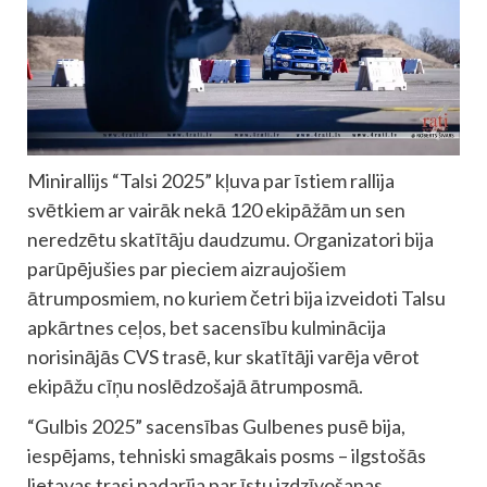
Minirallijs “Talsi 2025” kļuva par īstiem rallija
svētkiem ar vairāk nekā 120 ekipāžām un sen
neredzētu skatītāju daudzumu. Organizatori bija
parūpējušies par pieciem aizraujošiem
ātrumposmiem, no kuriem četri bija izveidoti Talsu
apkārtnes ceļos, bet sacensību kulminācija
norisinājās CVS trasē, kur skatītāji varēja vērot
ekipāžu cīņu noslēdzošajā ātrumposmā.
“Gulbis 2025” sacensības Gulbenes pusē bija,
iespējams, tehniski smagākais posms – ilgstošās
lietavas trasi padarīja par īstu izdzīvošanas