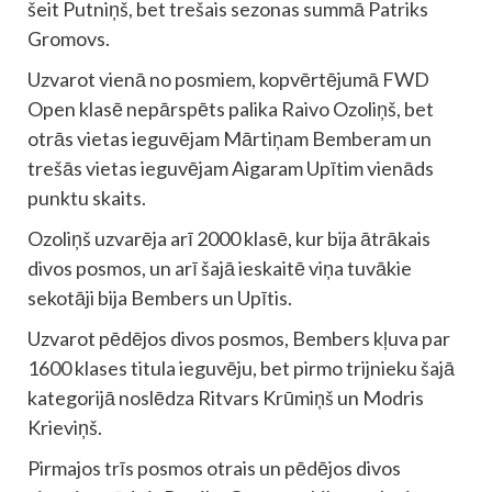
šeit Putniņš, bet trešais sezonas summā Patriks
Gromovs.
Uzvarot vienā no posmiem, kopvērtējumā FWD
Open klasē nepārspēts palika Raivo Ozoliņš, bet
otrās vietas ieguvējam Mārtiņam Bemberam un
trešās vietas ieguvējam Aigaram Upītim vienāds
punktu skaits.
Ozoliņš uzvarēja arī 2000 klasē, kur bija ātrākais
divos posmos, un arī šajā ieskaitē viņa tuvākie
sekotāji bija Bembers un Upītis.
Uzvarot pēdējos divos posmos, Bembers kļuva par
1600 klases titula ieguvēju, bet pirmo trijnieku šajā
kategorijā noslēdza Ritvars Krūmiņš un Modris
Krieviņš.
Pirmajos trīs posmos otrais un pēdējos divos