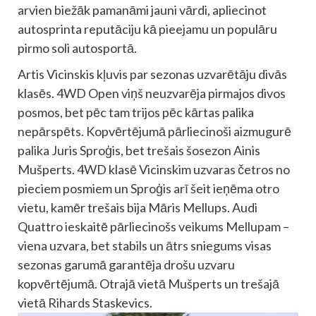
arvien biežāk pamanāmi jauni vārdi, apliecinot
autosprinta reputāciju kā pieejamu un populāru
pirmo soli autosportā.
Artis Vicinskis kļuvis par sezonas uzvarētāju divās
klasēs. 4WD Open viņš neuzvarēja pirmajos divos
posmos, bet pēc tam trijos pēc kārtas palika
nepārspēts. Kopvērtējumā pārliecinoši aizmugurē
palika Juris Sproģis, bet trešais šosezon Ainis
Mušperts. 4WD klasē Vicinskim uzvaras četros no
pieciem posmiem un Sproģis arī šeit ieņēma otro
vietu, kamēr trešais bija Māris Mellups. Audi
Quattro ieskaitē pārliecinošs veikums Mellupam –
viena uzvara, bet stabils un ātrs sniegums visas
sezonas garumā garantēja drošu uzvaru
kopvērtējumā. Otrajā vietā Mušperts un trešajā
vietā Rihards Staskevics.