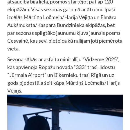
atsaucība bija liela, posmos startējot pat ap 120
ekipāžām. Visas sezonas garumā ar ātrumu īpaši
izcēlās Mārtiņa Ločmeļa/Harija Vējiņa un Elmāra
Aukšmuksta/Kaspara Bundzinieka ekipāžas, bet
par sezonas spilgtāko jaunumu kļuva jaunais posms
Cesvainē, kas sevi pieteica kā rallijam ļoti piemērota
vieta.
Sezona sākās ar asfalta miniralliju “Vidzeme 2025”,
kas apvienoja Ropažu novada “333” trasi, lidostu
“Jūrmala Airport” un Biķernieku trasi Rīgā un uz
goda pjedestāla šeit kāpa Mārtiņš Ločmelis/Harijs
Vējiņš.