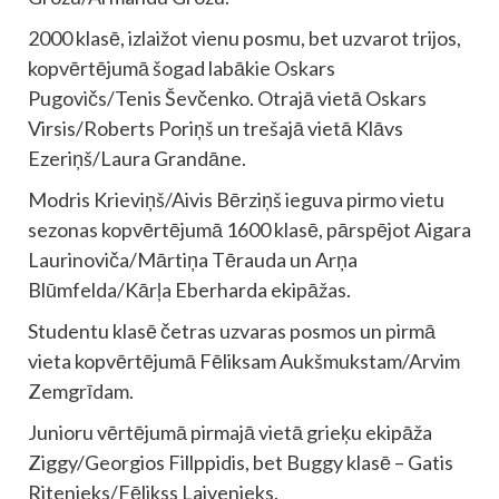
2000 klasē, izlaižot vienu posmu, bet uzvarot trijos,
kopvērtējumā šogad labākie Oskars
Pugovičs/Tenis Ševčenko. Otrajā vietā Oskars
Virsis/Roberts Poriņš un trešajā vietā Klāvs
Ezeriņš/Laura Grandāne.
Modris Krieviņš/Aivis Bērziņš ieguva pirmo vietu
sezonas kopvērtējumā 1600 klasē, pārspējot Aigara
Laurinoviča/Mārtiņa Tērauda un Arņa
Blūmfelda/Kārļa Eberharda ekipāžas.
Studentu klasē četras uzvaras posmos un pirmā
vieta kopvērtējumā Fēliksam Aukšmukstam/Arvim
Zemgrīdam.
Junioru vērtējumā pirmajā vietā grieķu ekipāža
Ziggy/Georgios Fillppidis, bet Buggy klasē – Gatis
Ritenieks/Fēlikss Laivenieks.