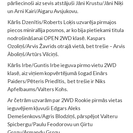
pārliecinoši aiz sevis atstājuši Jāni Krustu/Jāni Niķi
un Arni Kairi/Aigaru Avsjukovu.
Kārlis Dzenītis/Roberts Loķis uzvarēja pirmajos
piecos minirallija posmos, ar ko bija pietiekami titula
nodrošināšanai OPEN 2WD klasē. Kaspars
Ozoliņš/Arvis Žavrids otrajā vietā, bet trešie – Arvis
Āboliņš/Artūrs Vilciņš.
Kārlis Irbe/Guntis Irbe ieguva pirmo vietu 2WD
klasē, aiz viņiem kopvērtējumā šogad Einārs
Paiders/Pēteris Priedītis, bet trešie ir Niks
Apfelbaums/Valters Kohs.
Ar četrām uzvarām par 2WD Rookie pirmās vietas
ieguvējiem kļuvuši Edgars Aleks
Demešenkovs/Agris Blodziņš, pārspējot Valteru
Spicbergu/Paulu Feodorovu un Ģirtu
Grozu/Armandu Grozu.