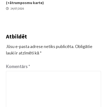
(+ātrumposmu karte)
24/07/2026
Atbildēt
Jūsu e-pasta adrese netiks publicēta.
Obligātie
lauki ir atzīmēti kā
*
Komentārs
*