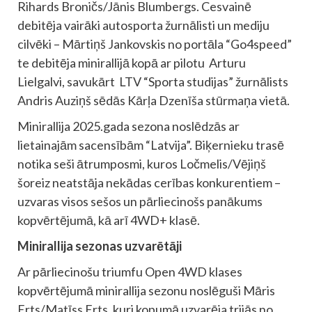
Rihards Broničs/Jānis Blumbergs. Cesvainē
debitēja vairāki autosporta žurnālisti un mediju
cilvēki – Mārtiņš Jankovskis no portāla “Go4speed”
te debitēja minirallijā kopā ar pilotu Arturu
Lielgalvi, savukārt LTV “Sporta studijas” žurnālists
Andris Auziņš sēdās Kārļa Dzenīša stūrmaņa vietā.
Minirallija 2025.gada sezona noslēdzās ar
lietainajām sacensībām “Latvija”. Biķernieku trasē
notika seši ātrumposmi, kuros Ločmelis/Vējiņš
šoreiz neatstāja nekādas cerības konkurentiem –
uzvaras visos sešos un pārliecinošs panākums
kopvērtējumā, kā arī 4WD+ klasē.
Minirallija sezonas uzvarētāji
Ar pārliecinošu triumfu Open 4WD klases
kopvērtējumā minirallija sezonu noslēguši Māris
Erts/Matīss Erts, kuri kopumā uzvarēja trijās no