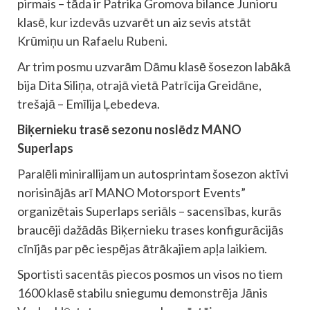
pirmais – tāda ir Patrika Gromova bilance Junioru
klasē, kur izdevās uzvarēt un aiz sevis atstāt
Krūmiņu un Rafaelu Rubeni.
Ar trim posmu uzvarām Dāmu klasē šosezon labākā
bija Dita Siliņa, otrajā vietā Patrīcija Greidāne,
trešajā – Emīlija Ļebedeva.
Biķernieku trasē sezonu noslēdz MANO
Superlaps
Paralēli minirallijam un autosprintam šosezon aktīvi
norisinājās arī MANO Motorsport Events”
organizētais Superlaps seriāls – sacensības, kurās
braucēji dažādās Biķernieku trases konfigurācijās
cīnījās par pēc iespējas ātrākajiem apļa laikiem.
Sportisti sacentās piecos posmos un visos no tiem
1600 klasē stabilu sniegumu demonstrēja Jānis