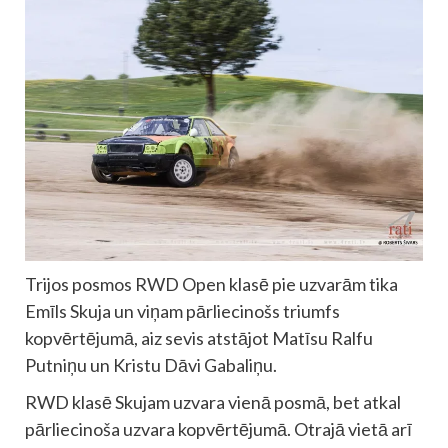
Trijos posmos RWD Open klasē pie uzvarām tika
Emīls Skuja un viņam pārliecinošs triumfs
kopvērtējumā, aiz sevis atstājot Matīsu Ralfu
Putniņu un Kristu Dāvi Gabaliņu.
RWD klasē Skujam uzvara vienā posmā, bet atkal
pārliecinoša uzvara kopvērtējumā. Otrajā vietā arī