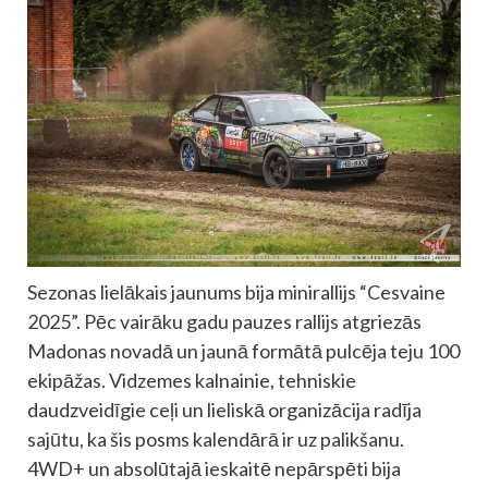
Sezonas lielākais jaunums bija minirallijs “Cesvaine
2025”. Pēc vairāku gadu pauzes rallijs atgriezās
Madonas novadā un jaunā formātā pulcēja teju 100
ekipāžas. Vidzemes kalnainie, tehniskie
daudzveidīgie ceļi un lieliskā organizācija radīja
sajūtu, ka šis posms kalendārā ir uz palikšanu.
4WD+ un absolūtajā ieskaitē nepārspēti bija