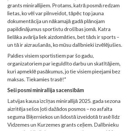
grants minirallijiem. Protams, katrā posmā redzam
lietas, ko vēl var pilnveidot, tāpēc top jauna
dokumentācija un nākamajā gadā plānojam
papildinājumus sportistu drošības jomā. Katra
lielāka avārija liek aizdomāties, bet tāds ir sports –
un tā ir aizraušanās, ko mūsu dalībnieki izvēlējušies.
Paldies visiem sportistiem par šo gadu,
organizatoriem par ieguldīto darbu un skatītājiem,
kuri apmeklē pasākumus, jo tie visiem pieejami bez
maksas. Tiekamies trasē!”
Seši posmi minirallija sacensībām
Latvijas kausa izcīņas minirallijā 2025. gada sezona
aizritēja sešos ļoti dažādos posmos – no asfalta
seguma Biķerniekos un lidostā izveidotā trasē līdz
Vidzemes un Kurzemes grants ceļiem. Dalībnieku