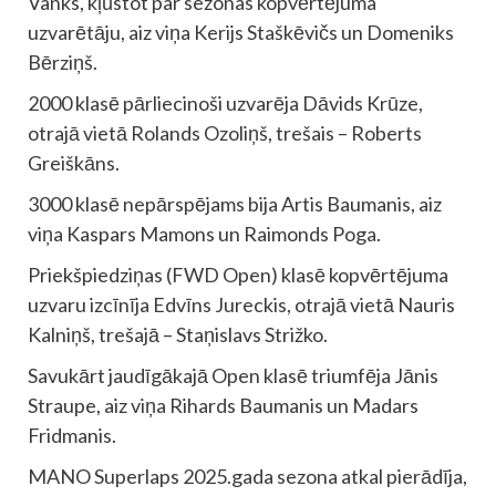
Vanks, kļūstot par sezonas kopvērtējuma
uzvarētāju, aiz viņa Kerijs Staškēvičs un Domeniks
Bērziņš.
2000 klasē pārliecinoši uzvarēja Dāvids Krūze,
otrajā vietā Rolands Ozoliņš, trešais – Roberts
Greiškāns.
3000 klasē nepārspējams bija Artis Baumanis, aiz
viņa Kaspars Mamons un Raimonds Poga.
Priekšpiedziņas (FWD Open) klasē kopvērtējuma
uzvaru izcīnīja Edvīns Jureckis, otrajā vietā Nauris
Kalniņš, trešajā – Staņislavs Strižko.
Savukārt jaudīgākajā Open klasē triumfēja Jānis
Straupe, aiz viņa Rihards Baumanis un Madars
Fridmanis.
MANO Superlaps 2025.gada sezona atkal pierādīja,