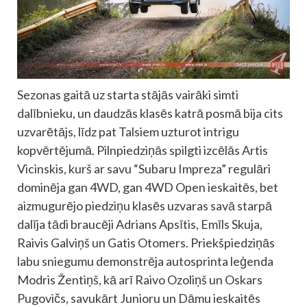
Sezonas gaitā uz starta stājās vairāki simti
dalībnieku, un daudzās klasēs katrā posmā bija cits
uzvarētājs, līdz pat Talsiem uzturot intrigu
kopvērtējumā. Pilnpiedziņās spilgti izcēlās Artis
Vicinskis, kurš ar savu “Subaru Impreza” regulāri
dominēja gan 4WD, gan 4WD Open ieskaitēs, bet
aizmugurējo piedziņu klasēs uzvaras savā starpā
dalīja tādi braucēji Adrians Apsītis, Emīls Skuja,
Raivis Galviņš un Gatis Otomers. Priekšpiedziņās
labu sniegumu demonstrēja autosprinta leģenda
Modris Žentiņš, kā arī Raivo Ozoliņš un Oskars
Pugovičs, savukārt Junioru un Dāmu ieskaitēs