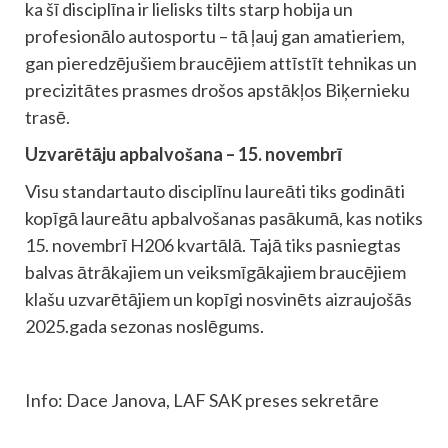
ka šī disciplīna ir lielisks tilts starp hobija un
profesionālo autosportu – tā ļauj gan amatieriem,
gan pieredzējušiem braucējiem attīstīt tehnikas un
precizitātes prasmes drošos apstākļos Biķernieku
trasē.
Uzvarētāju apbalvošana – 15. novembrī
Visu standartauto disciplīnu laureāti tiks godināti
kopīgā laureātu apbalvošanas pasākumā, kas notiks
15. novembrī H206 kvartālā. Tajā tiks pasniegtas
balvas ātrākajiem un veiksmīgākajiem braucējiem
klašu uzvarētājiem un kopīgi nosvinēts aizraujošās
2025.gada sezonas noslēgums.
Info: Dace Janova, LAF SAK preses sekretāre