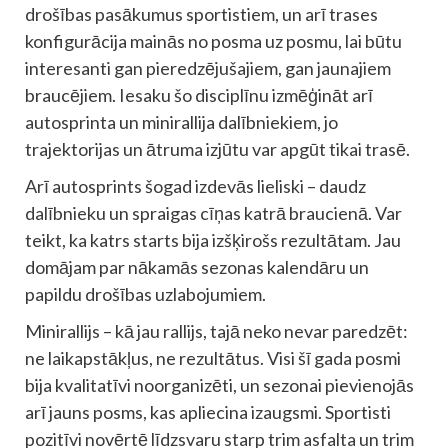
drošības pasākumus sportistiem, un arī trases
konfigurācija mainās no posma uz posmu, lai būtu
interesanti gan pieredzējušajiem, gan jaunajiem
braucējiem. Iesaku šo disciplīnu izmēģināt arī
autosprinta un minirallija dalībniekiem, jo
trajektorijas un ātruma izjūtu var apgūt tikai trasē.
Arī autosprints šogad izdevās lieliski – daudz
dalībnieku un spraigas cīņas katrā braucienā. Var
teikt, ka katrs starts bija izšķirošs rezultātam. Jau
domājam par nākamās sezonas kalendāru un
papildu drošības uzlabojumiem.
Minirallijs – kā jau rallijs, tajā neko nevar paredzēt:
ne laikapstākļus, ne rezultātus. Visi šī gada posmi
bija kvalitatīvi noorganizēti, un sezonai pievienojās
arī jauns posms, kas apliecina izaugsmi. Sportisti
pozitīvi novērtē līdzsvaru starp trim asfalta un trim