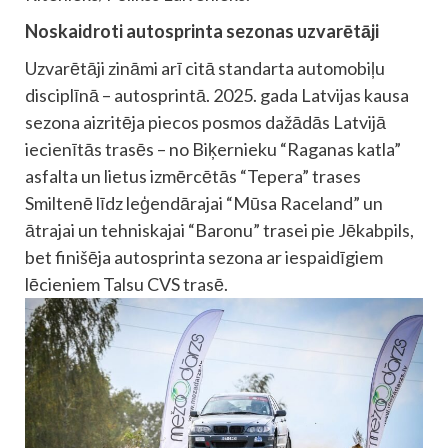
Noskaidroti autosprinta sezonas uzvarētāji
Uzvarētāji zināmi arī citā standarta automobiļu
disciplīnā – autosprintā. 2025. gada Latvijas kausa
sezona aizritēja piecos posmos dažādās Latvijā
iecienītās trasēs – no Biķernieku “Raganas katla”
asfalta un lietus izmērcētās “Tepera” trases
Smiltenē līdz leģendārajai “Mūsa Raceland” un
ātrajai un tehniskajai “Baronu” trasei pie Jēkabpils,
bet finišēja autosprinta sezona ar iespaidīgiem
lēcieniem Talsu CVS trasē.