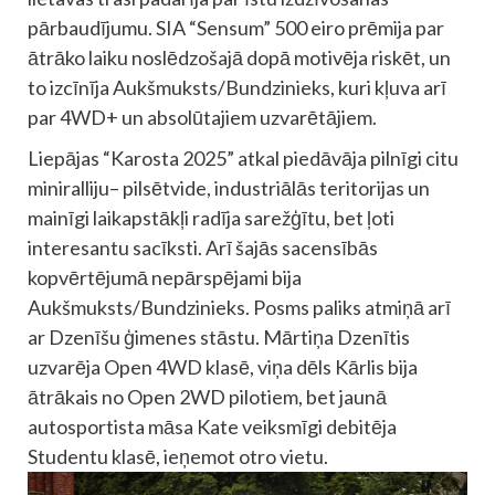
pārbaudījumu. SIA “Sensum” 500 eiro prēmija par
ātrāko laiku noslēdzošajā dopā motivēja riskēt, un
to izcīnīja Aukšmuksts/Bundzinieks, kuri kļuva arī
par 4WD+ un absolūtajiem uzvarētājiem.
Liepājas “Karosta 2025” atkal piedāvāja pilnīgi citu
miniralliju– pilsētvide, industriālās teritorijas un
mainīgi laikapstākļi radīja sarežģītu, bet ļoti
interesantu sacīksti. Arī šajās sacensībās
kopvērtējumā nepārspējami bija
Aukšmuksts/Bundzinieks. Posms paliks atmiņā arī
ar Dzenīšu ģimenes stāstu. Mārtiņa Dzenītis
uzvarēja Open 4WD klasē, viņa dēls Kārlis bija
ātrākais no Open 2WD pilotiem, bet jaunā
autosportista māsa Kate veiksmīgi debitēja
Studentu klasē, ieņemot otro vietu.