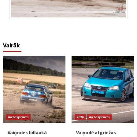
Vairāk
Autosprints
2026
Autosprints
Vaiņodes lidlaukā
Vaiņodē atgriežas