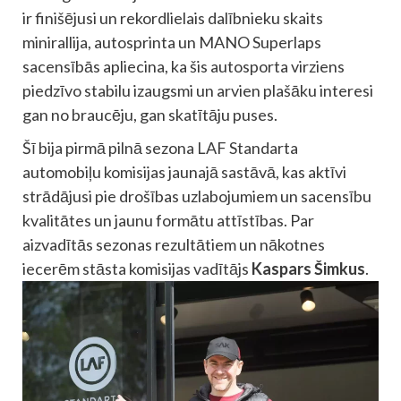
ir finišējusi un rekordlielais dalībnieku skaits
minirallija, autosprinta un MANO Superlaps
sacensībās apliecina, ka šis autosporta virziens
piedzīvo stabilu izaugsmi un arvien plašāku interesi
gan no braucēju, gan skatītāju puses.
Šī bija pirmā pilnā sezona LAF Standarta
automobiļu komisijas jaunajā sastāvā, kas aktīvi
strādājusi pie drošības uzlabojumiem un sacensību
kvalitātes un jaunu formātu attīstības. Par
aizvadītās sezonas rezultātiem un nākotnes
iecerēm stāsta komisijas vadītājs
Kaspars Šimkus
.