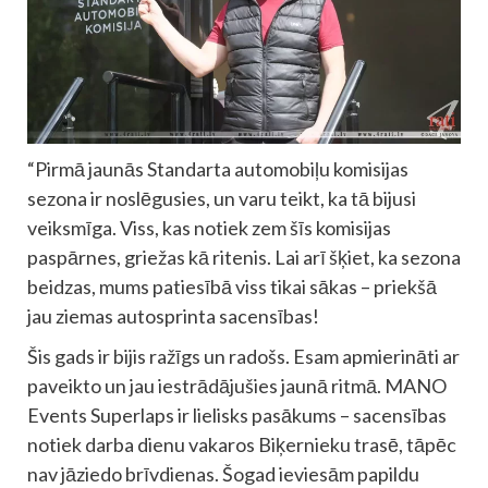
“Pirmā jaunās Standarta automobiļu komisijas
sezona ir noslēgusies, un varu teikt, ka tā bijusi
veiksmīga. Viss, kas notiek zem šīs komisijas
paspārnes, griežas kā ritenis. Lai arī šķiet, ka sezona
beidzas, mums patiesībā viss tikai sākas – priekšā
jau ziemas autosprinta sacensības!
Šis gads ir bijis ražīgs un radošs. Esam apmierināti ar
paveikto un jau iestrādājušies jaunā ritmā. MANO
Events Superlaps ir lielisks pasākums – sacensības
notiek darba dienu vakaros Biķernieku trasē, tāpēc
nav jāziedo brīvdienas. Šogad ieviesām papildu