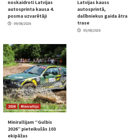
noskaidroti Latvijas
Latvijas kauss
autosprinta kausa 4.
autosprintā,
posma uzvarētāji
dalībniekus gaida ātra
trase
09/08/2026
05/08/2026
2026
Minirallijs
Minirallijam “Gulbis
2026” pieteikušās 103
ekipāžas