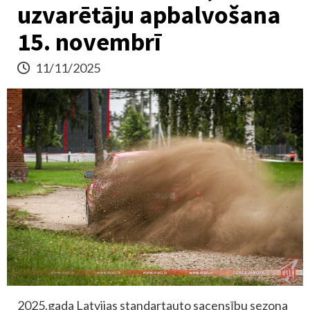
uzvarētāju apbalvošana
15. novembrī
11/11/2025
2025.gada Latvijas standartauto sacensību sezona