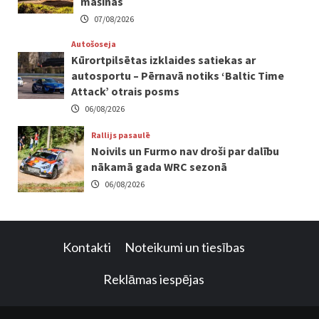
mašīnas
07/08/2026
Autošoseja
Kūrortpilsētas izklaides satiekas ar
autosportu – Pērnavā notiks ‘Baltic Time
Attack’ otrais posms
06/08/2026
Rallijs pasaulē
Noivils un Furmo nav droši par dalību
nākamā gada WRC sezonā
06/08/2026
Kontakti
Noteikumi un tiesības
Reklāmas iespējas