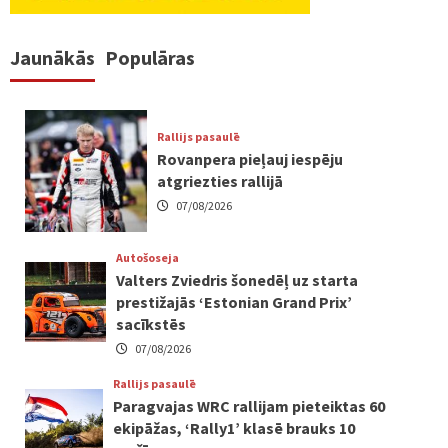
Jaunākās
Populāras
Rallijs pasaulē
Rovanpera pieļauj iespēju
atgriezties rallijā
07/08/2026
Autošoseja
Valters Zviedris šonedēļ uz starta
prestižajās ‘Estonian Grand Prix’
sacīkstēs
07/08/2026
Rallijs pasaulē
Paragvajas WRC rallijam pieteiktas 60
ekipāžas, ‘Rally1’ klasē brauks 10