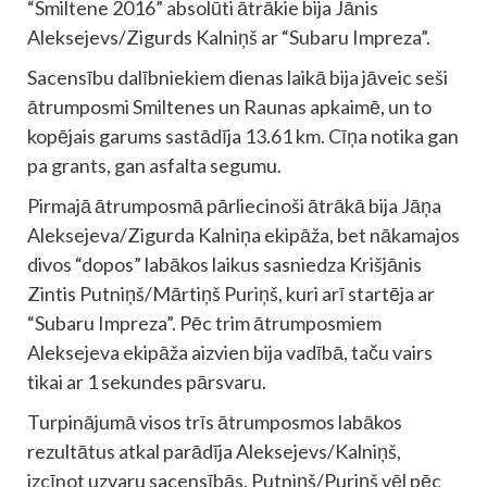
“Smiltene 2016” absolūti ātrākie bija Jānis
Aleksejevs/Zigurds Kalniņš ar “Subaru Impreza”.
Sacensību dalībniekiem dienas laikā bija jāveic seši
ātrumposmi Smiltenes un Raunas apkaimē, un to
kopējais garums sastādīja 13.61 km. Cīņa notika gan
pa grants, gan asfalta segumu.
Pirmajā ātrumposmā pārliecinoši ātrākā bija Jāņa
Aleksejeva/Zigurda Kalniņa ekipāža, bet nākamajos
divos “dopos” labākos laikus sasniedza Krišjānis
Zintis Putniņš/Mārtiņš Puriņš, kuri arī startēja ar
“Subaru Impreza”. Pēc trim ātrumposmiem
Aleksejeva ekipāža aizvien bija vadībā, taču vairs
tikai ar 1 sekundes pārsvaru.
Turpinājumā visos trīs ātrumposmos labākos
rezultātus atkal parādīja Aleksejevs/Kalniņš,
izcīnot uzvaru sacensībās. Putniņš/Puriņš vēl pēc