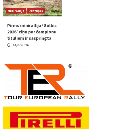
Minirallijs
Zibziņas
Pirms minirallija ‘Gulbis
2026’ cīņa par čempionu
tituliem ir saspringta
14/07/2026