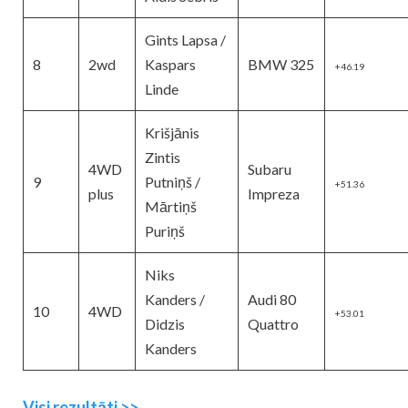
Gints
Lapsa /
8
2wd
Kaspars
BMW 325
+46.19
Linde
Krišjānis
Zintis
4WD
Subaru
9
Putniņš /
+51.36
plus
Impreza
Mārtiņš
Puriņš
Niks
Kanders /
Audi 80
10
4WD
+53.01
Didzis
Quattro
Kanders
Visi rezultāti >>