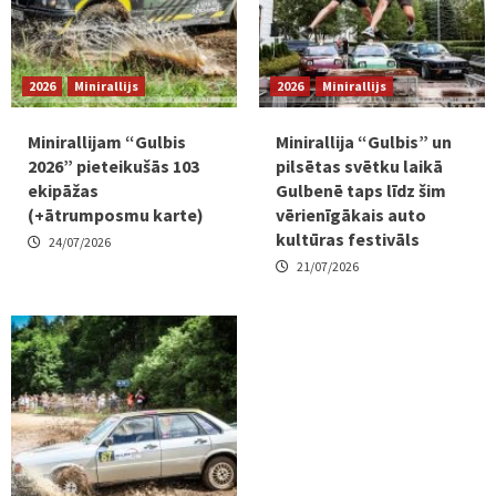
2026
Minirallijs
2026
Minirallijs
Minirallijam “Gulbis
Minirallija “Gulbis” un
2026” pieteikušās 103
pilsētas svētku laikā
ekipāžas
Gulbenē taps līdz šim
(+ātrumposmu karte)
vērienīgākais auto
kultūras festivāls
24/07/2026
21/07/2026