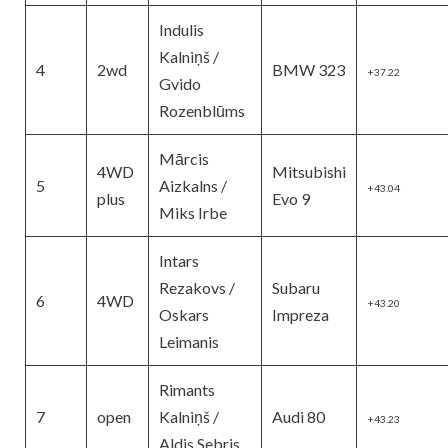
Indulis
Kalniņš /
4
2wd
BMW 323
+37.22
Gvido
Rozenblūms
Mārcis
4WD
Mitsubishi
5
Aizkalns /
+43.04
plus
Evo 9
Miks
Irbe
Intars
Rezakovs /
Subaru
6
4WD
+43.20
Oskars
Impreza
Leimanis
Rimants
7
open
Kalniņš /
Audi 80
+43.23
Aldis
Sebris