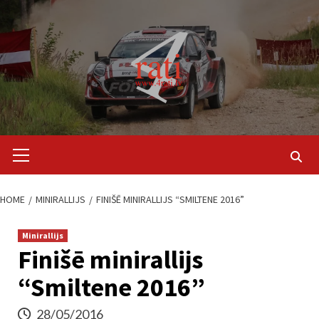
Skip
to
content
Primary
Menu
HOME
MINIRALLIJS
FINIŠĒ MINIRALLIJS “SMILTENE 2016”
Minirallijs
Finišē minirallijs
“Smiltene 2016”
28/05/2016