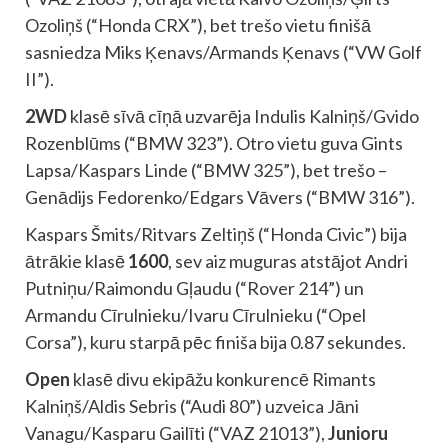
Ozoliņš (“Honda CRX”), bet trešo vietu finišā
sasniedza Miks Ķenavs/Armands Ķenavs (“VW Golf
II”).
2WD
klasē sīvā cīņā uzvarēja Indulis Kalniņš/Gvido
Rozenblūms (“BMW 323”). Otro vietu guva Gints
Lapsa/Kaspars Linde (“BMW 325”), bet trešo –
Genādijs Fedorenko/Edgars Vāvers (“BMW 316”).
Kaspars Šmits/Ritvars Zeltiņš (“Honda Civic”) bija
ātrākie klasē
1600
, sev aiz muguras atstājot Andri
Putniņu/Raimondu Gļaudu (“Rover 214”) un
Armandu Cīrulnieku/Ivaru Cīrulnieku (“Opel
Corsa”), kuru starpā pēc finiša bija 0.87 sekundes.
Open
klasē divu ekipāžu konkurencē Rimants
Kalniņš/Aldis Sebris (“Audi 80”) uzveica Jāni
Vanagu/Kasparu Gailīti (“VAZ 21013”),
Junioru