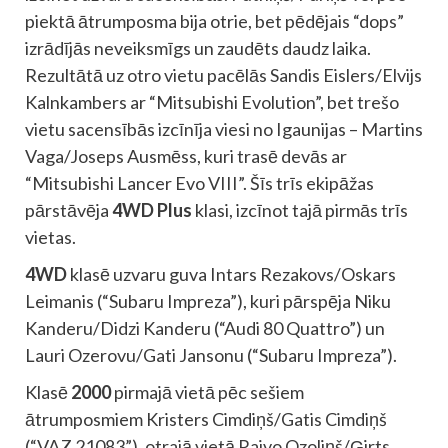
piektā ātrumposma bija otrie, bet pēdējais “dops”
izrādījās neveiksmīgs un zaudēts daudz laika.
Rezultātā uz otro vietu pacēlās
Sandis
Eislers/
Elvijs
Kalnkambers ar “Mitsubishi Evolution”, bet trešo
vietu sacensībās izcīnīja viesi no Igaunijas – Martins
Vaga/Joseps Ausmēss, kuri trasē devās ar
“Mitsubishi Lancer Evo VIII”. Šīs trīs ekipāžas
pārstāvēja
4WD Plus
klasi, izcīnot tajā pirmās trīs
vietas.
4WD
klasē uzvaru guva Intars Rezakovs/Oskars
Leimanis (“Subaru Impreza”), kuri pārspēja Niku
Kanderu/Didzi Kanderu (“Audi 80 Quattro”) un
Lauri Ozerovu/Gati Jansonu (“Subaru Impreza”).
Klasē
2000
pirmajā vietā pēc sešiem
ātrumposmiem Kristers Cimdiņš/Gatis Cimdiņš
(“VAZ 21083”), otrajā vietā Raivo Ozoliņš/Ģirts