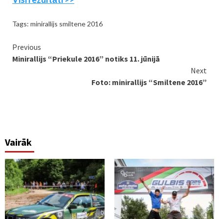
Tags:
minirallijs smiltene 2016
Continue
Previous
Minirallijs “Priekule 2016” notiks 11. jūnijā
Reading
Next
Foto: minirallijs “Smiltene 2016”
Vairāk