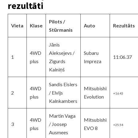
rezultāti
Pilots /
V
ieta
Klase
Auto
Rezultāts
Stūrmanis
Jānis
4WD
Aleksejevs /
Subaru
1
11:06.37
plus
Zigurds
Impreza
Kalniņš
Sandis
Eislers
4WD
Mitsubishi
2
/
Elvijs
+16.43
plus
Evolution
Kalnkambers
Martin
Vaga
4WD
Mitsubishi
3
/
Joosep
+25.54
plus
EVO 8
Ausmees