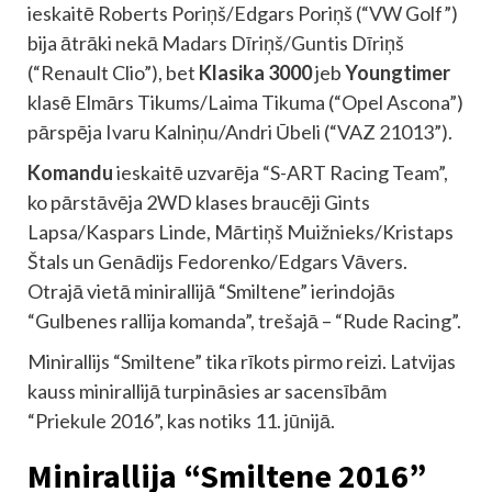
ieskaitē Roberts Poriņš/Edgars Poriņš (“VW Golf”)
bija ātrāki nekā Madars Dīriņš/Guntis Dīriņš
(“Renault Clio”), bet
Klasika 3000
jeb
Youngtimer
klasē Elmārs Tikums/Laima Tikuma (“Opel Ascona”)
pārspēja Ivaru Kalniņu/Andri Ūbeli (“VAZ 21013”).
Komandu
ieskaitē uzvarēja “S-ART Racing Team”,
ko pārstāvēja 2WD klases braucēji Gints
Lapsa/Kaspars Linde, Mārtiņš Muižnieks/Kristaps
Štals un Genādijs Fedorenko/Edgars Vāvers.
Otrajā vietā minirallijā “Smiltene” ierindojās
“Gulbenes rallija komanda”, trešajā – “Rude Racing”.
Minirallijs “Smiltene” tika rīkots pirmo reizi. Latvijas
kauss minirallijā turpināsies ar sacensībām
“Priekule 2016”, kas notiks 11. jūnijā.
Minirallija “Smiltene 2016”