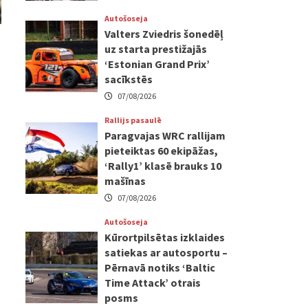
Autošoseja
Valters Zviedris šonedēļ
uz starta prestižajās
‘Estonian Grand Prix’
sacīkstēs
07/08/2026
Rallijs pasaulē
Paragvajas WRC rallijam
pieteiktas 60 ekipāžas,
‘Rally1’ klasē brauks 10
mašīnas
07/08/2026
Autošoseja
Kūrortpilsētas izklaides
satiekas ar autosportu –
Pērnavā notiks ‘Baltic
Time Attack’ otrais
posms