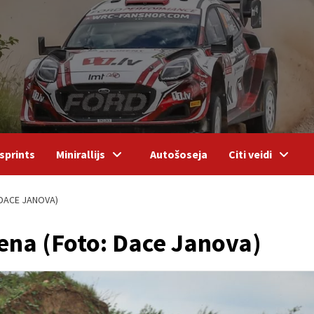
sprints
Minirallijs
Autošoseja
Citi veidi
: DACE JANOVA)
iena (Foto: Dace Janova)