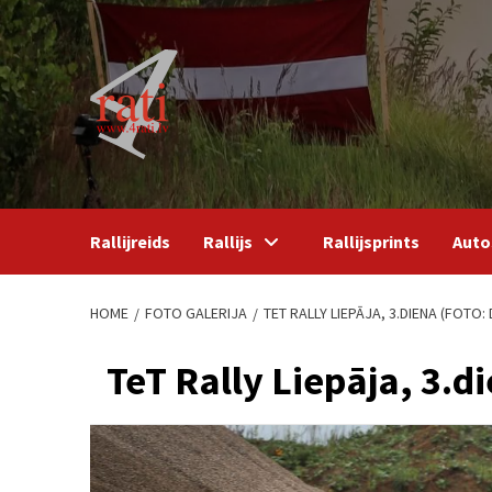
Skip
to
content
Rallijreids
Rallijs
Rallijsprints
Auto
HOME
FOTO GALERIJA
TET RALLY LIEPĀJA, 3.DIENA (FOTO
TeT Rally Liepāja, 3.d