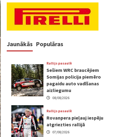
Jaunākās
Populāras
Rallijs pasaulē
Sešiem WRC braucējiem
Somijas policija piemēro
pagaidu auto vadīšanas
aizliegumu
08/08/2026
Rallijs pasaulē
Rovanpera pieļauj iespēju
atgriezties rallijā
07/08/2026