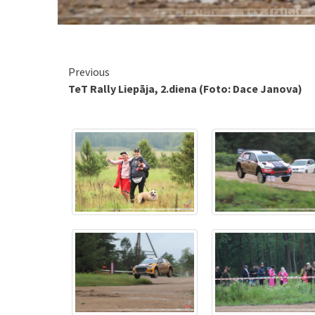
Continue
Previous
TeT Rally Liepāja, 2.diena (Foto: Dace Janova)
Reading