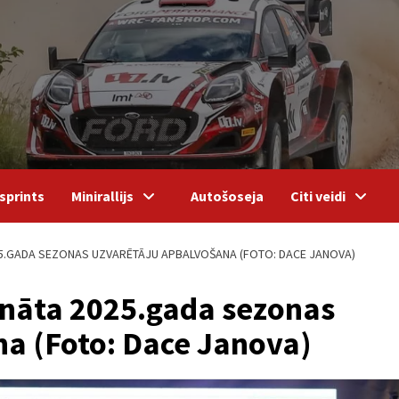
sprints
Minirallijs
Autošoseja
Citi veidi
25.GADA SEZONAS UZVARĒTĀJU APBALVOŠANA (FOTO: DACE JANOVA)
ionāta 2025.gada sezonas
a (Foto: Dace Janova)