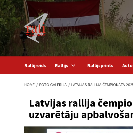
Skip
to
content
Rallijreids
Rallijs
Rallijsprints
Auto
HOME
FOTO GALERIJA
LATVIJAS RALLIJA ČEMPIONĀTA 20
Latvijas rallija čemp
uzvarētāju apbalvošan