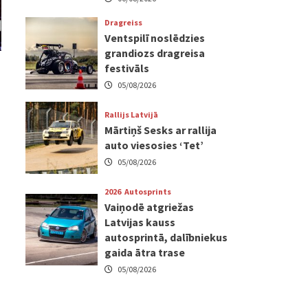
Dragreiss
Ventspilī noslēdzies
grandiozs dragreisa
festivāls
05/08/2026
Rallijs Latvijā
Mārtiņš Sesks ar rallija
auto viesosies ‘Tet’
05/08/2026
2026
Autosprints
Vaiņodē atgriežas
Latvijas kauss
autosprintā, dalībniekus
gaida ātra trase
05/08/2026