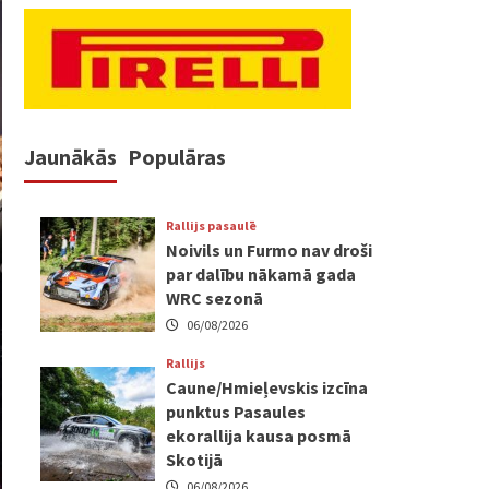
Jaunākās
Populāras
Rallijs pasaulē
Noivils un Furmo nav droši
par dalību nākamā gada
WRC sezonā
06/08/2026
Rallijs
Caune/Hmieļevskis izcīna
punktus Pasaules
ekorallija kausa posmā
Skotijā
06/08/2026