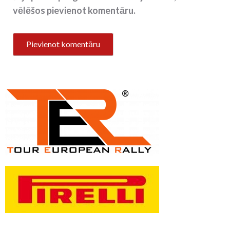
vēlēšos pievienot komentāru.