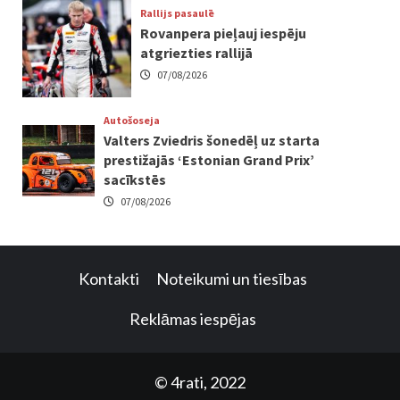
Rallijs pasaulē
Rovanpera pieļauj iespēju
atgriezties rallijā
07/08/2026
Autošoseja
Valters Zviedris šonedēļ uz starta
prestižajās ‘Estonian Grand Prix’
sacīkstēs
07/08/2026
Kontakti
Noteikumi un tiesības
Reklāmas iespējas
© 4rati, 2022