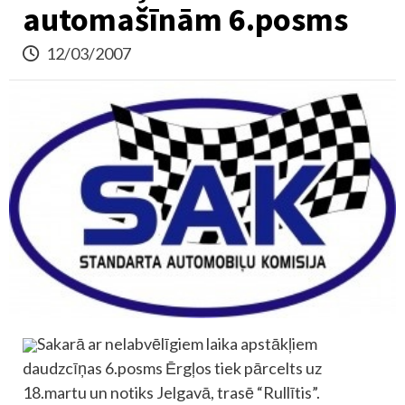
automašīnām 6.posms
12/03/2007
Sakarā ar nelabvēlīgiem laika apstākļiem
daudzcīņas 6.posms Ērgļos tiek pārcelts uz
18.martu un notiks Jelgavā, trasē “Rullītis”.