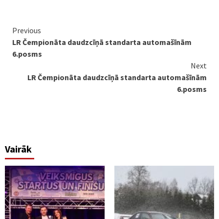
Continue
Previous
LR Čempionāta daudzcīņā standarta automašīnām
Reading
6.posms
Next
LR Čempionāta daudzcīņā standarta automašīnām
6.posms
Vairāk