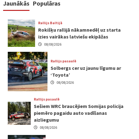
Jaunākās
Populāras
Rallijs Baltijā
Rokišķu rallijā nākamnedēļ uz starta
izies vairākas latviešu ekipāžas
08/08/2026
Rallijs pasaulē
Solbergs cer uz jaunu līgumu ar
‘Toyota’
08/08/2026
Rallijs pasaulē
Sešiem WRC braucējiem Somijas policija
piemēro pagaidu auto vadīšanas
aizliegumu
08/08/2026