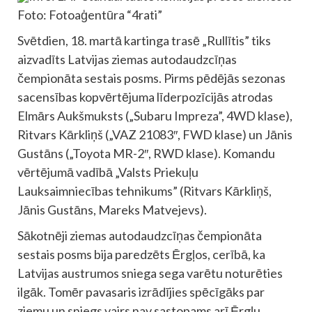
Foto: Fotoaģentūra “4rati”
Svētdien, 18. martā kartinga trasē „Rullītis” tiks
aizvadīts Latvijas ziemas autodaudzcīņas
čempionāta sestais posms. Pirms pēdējās sezonas
sacensības kopvērtējuma līderpozīcijās atrodas
Elmārs Aukšmuksts („Subaru Impreza”, 4WD klase),
Ritvars Kārkliņš („VAZ 21083″, FWD klase) un Jānis
Gustāns („Toyota MR-2″, RWD klase). Komandu
vērtējumā vadībā „Valsts Priekuļu
Lauksaimniecības tehnikums” (Ritvars Kārkliņš,
Jānis Gustāns, Mareks Matvejevs).
Sākotnēji ziemas autodaudzcīņas čempionāta
sestais posms bija paredzēts Ērgļos, cerībā, ka
Latvijas austrumos sniega sega varētu noturēties
ilgāk. Tomēr pavasaris izrādījies spēcīgāks par
ziemu un sniegs vairs nav sastopams arī Ērgļu