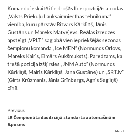
Komandu ieskaitē itin drošās līderpozīcijās atrodas
„Valsts Priekuļu Lauksaimniecības tehnikuma”
vienība, kuru pārstāv Ritvars Kārkliņš, Jānis
Gustāns un Mareks Matvejevs. Reālas izredzes
apsteigt „VPLT” saglabā vien iepriekšējās sezonas
čempionu komanda „Ice MEN” (Normunds Orlovs,
Mareks Kairis, Elmārs Aukšmuksts). Paredzams, ka
trešā pozīcija izšķirsies „JNM Auto” (Normunds
Kārkliņš, Mairis Kārkliņš, Jana Gustāne) un „SRT.lv”
(Ģirts Krūzmanis, Jānis Grīnbergs, Agnis Segliņš)
cīņā.
Continue
Previous
LR Čempionāta daudzcīņā standarta automašīnām
Reading
6.posms
Next