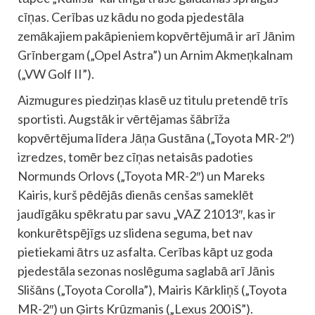
cīņas. Cerības uz kādu no goda pjedestāla
zemākajiem pakāpieniem kopvērtējumā ir arī Jānim
Grīnbergam („Opel Astra”) un Arnim Akmeņkalnam
(„VW Golf II”).
Aizmugures piedziņas klasē uz titulu pretendē trīs
sportisti. Augstāk ir vērtējamas šābrīža
kopvērtējuma līdera Jāņa Gustāna („Toyota MR-2″)
izredzes, tomēr bez cīņas netaisās padoties
Normunds Orlovs („Toyota MR-2″) un Mareks
Kairis, kurš pēdējās dienās cenšas sameklēt
jaudīgāku spēkratu par savu „VAZ 21013″, kas ir
konkurētspējīgs uz slidena seguma, bet nav
pietiekami ātrs uz asfalta. Cerības kāpt uz goda
pjedestāla sezonas noslēguma saglabā arī Jānis
Slišāns („Toyota Corolla”), Mairis Kārkliņš („Toyota
MR-2″) un Ģirts Krūzmanis („Lexus 200 iS”).