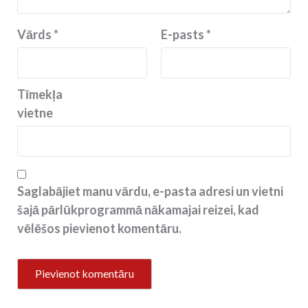
Vārds
*
E-pasts
*
Tīmekļa
vietne
Saglabājiet manu vārdu, e-pasta adresi un vietni
šajā pārlūkprogrammā nākamajai reizei, kad
vēlēšos pievienot komentāru.