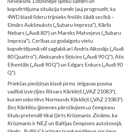
neveiksmi. Līdzšinējie spēku samēri un
kopvērtējuma situācija tomēr ļauj prognozēt, ka
4WD klasē līderu trijnieks finišēs šādā secībā –
Elmārs Aukšmuksts („Subaru Impreza”), Kārlis
Nebars („Audi 80″) un Mareks Matvejevs („Subaru
Impreza”). Cerības uz godalgotu vietu
kopvērtējumā vēl saglabā arī Andris Alksnājs („Audi
80 Quattro”), Aleksandrs Siņicins („Audi 90 Q”), Atis
Eihentāls („Audi 90 Q”) un Edgars Enkurs („Audi 90
Q”).
Priekšas piedziņas klasē pirms Jelgavas posma
vadībā izvirzījies Ritvars Kārkliņš („VAZ 21083″),
kuram seko tēvs Normunds Kārkliņš („VAZ 21083″).
Bez Kārkliņu ģimenes pārstāvjiem uz čempionu
titulu pretendē tikai Ģirts Krūzmanis. Zināms, ka
Krūzmanis ir NEZ un Baltijas čempions autošosejā,
tāpēc „Rullīša” kartinga trasē gaidāmas spraigas