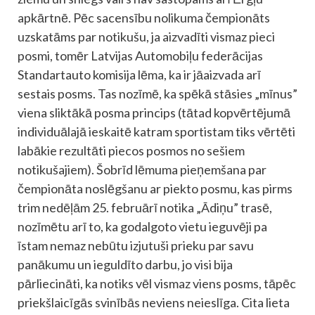
apkārtnē. Pēc sacensību nolikuma čempionāts
uzskatāms par notikušu, ja aizvadīti vismaz pieci
posmi, tomēr Latvijas Automobiļu federācijas
Standartauto komisija lēma, ka ir jāaizvada arī
sestais posms. Tas nozīmē, ka spēkā stāsies „mīnus”
viena sliktākā posma princips (tātad kopvērtējumā
individuālajā ieskaitē katram sportistam tiks vērtēti
labākie rezultāti piecos posmos no sešiem
notikušajiem). Šobrīd lēmuma pieņemšana par
čempionāta noslēgšanu ar piekto posmu, kas pirms
trim nedēļām 25. februārī notika „Ādiņu” trasē,
nozīmētu arī to, ka godalgoto vietu ieguvēji pa
īstam nemaz nebūtu izjutuši prieku par savu
panākumu un ieguldīto darbu, jo visi bija
pārliecināti, ka notiks vēl vismaz viens posms, tāpēc
priekšlaicīgās svinībās neviens neieslīga. Cita lieta