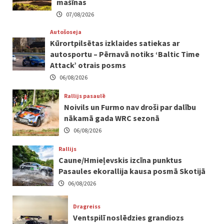
mašīnas
07/08/2026
Autošoseja
Kūrortpilsētas izklaides satiekas ar
autosportu – Pērnavā notiks ‘Baltic Time
Attack’ otrais posms
06/08/2026
Rallijs pasaulē
Noivils un Furmo nav droši par dalību
nākamā gada WRC sezonā
06/08/2026
Rallijs
Caune/Hmieļevskis izcīna punktus
Pasaules ekorallija kausa posmā Skotijā
06/08/2026
Dragreiss
Ventspilī noslēdzies grandiozs