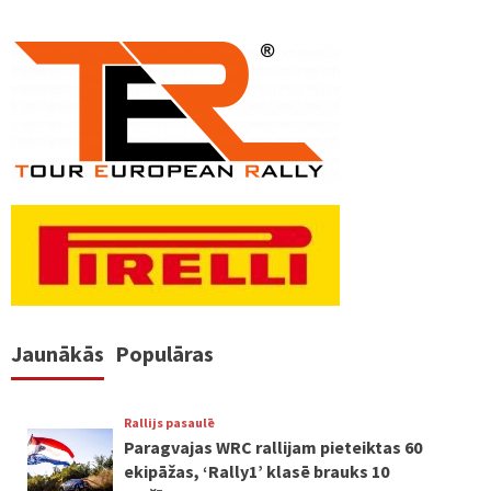
Jaunākās
Populāras
Rallijs pasaulē
Paragvajas WRC rallijam pieteiktas 60
ekipāžas, ‘Rally1’ klasē brauks 10