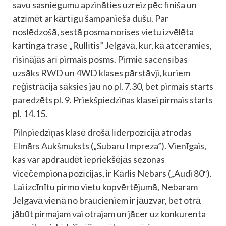
savu sasniegumu apzināties uzreiz pēc finiša un
atzīmēt ar kārtīgu šampanieša dušu. Par
noslēdzošā, sestā posma norises vietu izvēlēta
kartinga trase „Rullītis” Jelgavā, kur, kā atceramies,
risinājās arī pirmais posms. Pirmie sacensības
uzsāks RWD un 4WD klases pārstāvji, kuriem
reģistrācija sāksies jau no pl. 7.30, bet pirmais starts
paredzēts pl. 9. Priekšpiedziņas klasei pirmais starts
pl. 14.15.
Pilnpiedziņas klasē drošā līderpozīcijā atrodas
Elmārs Aukšmuksts („Subaru Impreza”). Vienīgais,
kas var apdraudēt iepriekšējās sezonas
vicečempiona pozīcijas, ir Kārlis Nebars („Audi 80″).
Lai izcīnītu pirmo vietu kopvērtējumā, Nebaram
Jelgavā vienā no braucieniem ir jāuzvar, bet otrā
jābūt pirmajam vai otrajam un jācer uz konkurenta