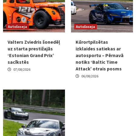
Autošoseja
Autošoseja
Valters Zviedris šonedēļ
Kūrortpilsētas
uz starta prestižajās
izklaides satiekas ar
‘Estonian Grand Prix’
autosportu – Pērnavā
sacīkstēs
notiks ‘Baltic Time
Attack’ otrais posms
07/08/2026
06/08/2026