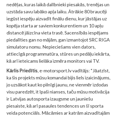
nedēļas, kuras laikā dalībnieki piesakās, trenējas un
uzstāda savu labāko apļa laiku. Ātrākie 80 braucēji
iegūst iespēju aizvadīt finālu dienu, kur jāstājas uz
kopēja starta ar saviem konkurentiem un 10 apļu
distancē jāizcīna vieta trasē. Sacensībās iespējams
piedalīties gan no mājām, gan izmantojot SRC RIGA
simulatoru nomu. Nepieciešams vien dators,
attiecīgā programmatūra, stūres un pedāļu iekārta,
kā arī ieteicams lielāka izmēra monitors vai TV.
Kārlis Priedītis
, e-motorsport.lv vadītājs: “Jāatzīst,
ka šis projekts mūsu komandai bijis liels izaicinājums,
jo uzsākot kaut ko pilnīgi jaunu, ne vienmēr izdodas
visu paredzēt, it īpaši nianses, taču mūsu motivācija
ir Latvijas autosporta izaugsme un jauniešu
piesaiste, kā arī pasaules tendences un šī sporta
veida potenciāls. Mācāmies ar katrām aizvadītajām