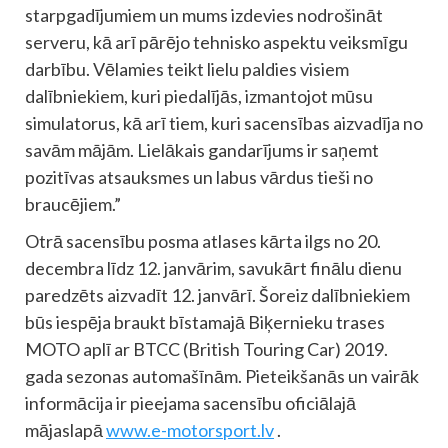
starpgadījumiem un mums izdevies nodrošināt
serveru, kā arī pārējo tehnisko aspektu veiksmīgu
darbību. Vēlamies teikt lielu paldies visiem
dalībniekiem, kuri piedalījās, izmantojot mūsu
simulatorus, kā arī tiem, kuri sacensības aizvadīja no
savām mājām. Lielākais gandarījums ir saņemt
pozitīvas atsauksmes un labus vārdus tieši no
braucējiem.”
Otrā sacensību posma atlases kārta ilgs no 20.
decembra līdz 12. janvārim, savukārt finālu dienu
paredzēts aizvadīt 12. janvārī. Šoreiz dalībniekiem
būs iespēja braukt bīstamajā Biķernieku trases
MOTO aplī ar BTCC (British Touring Car) 2019.
gada sezonas automašīnām. Pieteikšanās un vairāk
informācija ir pieejama sacensību oficiālajā
mājaslapā
www.e-motorsport.lv
.