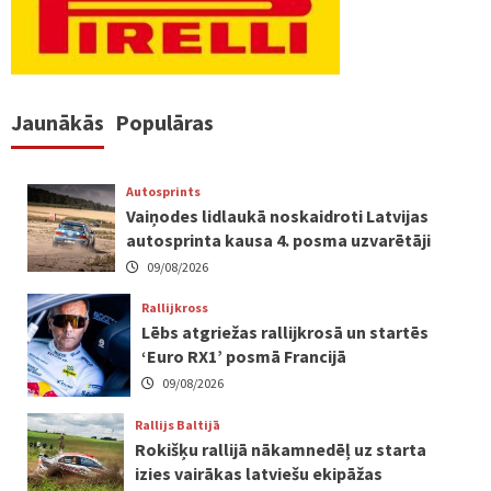
Jaunākās
Populāras
Autosprints
Vaiņodes lidlaukā noskaidroti Latvijas
autosprinta kausa 4. posma uzvarētāji
09/08/2026
Rallijkross
Lēbs atgriežas rallijkrosā un startēs
‘Euro RX1’ posmā Francijā
09/08/2026
Rallijs Baltijā
Rokišķu rallijā nākamnedēļ uz starta
izies vairākas latviešu ekipāžas