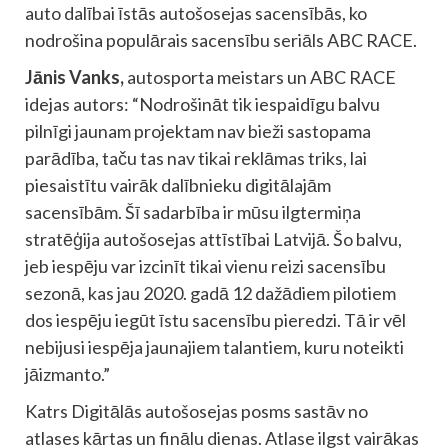
auto dalībai īstās autošosejas sacensībās, ko
nodrošina populārais sacensību seriāls ABC RACE.
Jānis Vanks,
autosporta meistars un ABC RACE
idejas autors: “Nodrošināt tik iespaidīgu balvu
pilnīgi jaunam projektam nav bieži sastopama
parādība, taču tas nav tikai reklāmas triks, lai
piesaistītu vairāk dalībnieku digitālajām
sacensībām. Šī sadarbība ir mūsu ilgtermiņa
stratēģija autošosejas attīstībai Latvijā. Šo balvu,
jeb iespēju var izcinīt tikai vienu reizi sacensību
sezonā, kas jau 2020. gadā 12 dažādiem pilotiem
dos iespēju iegūt īstu sacensību pieredzi. Tā ir vēl
nebijusi iespēja jaunajiem talantiem, kuru noteikti
jāizmanto.”
Katrs Digitālās autošosejas posms sastāv no
atlases kārtas un finālu dienas. Atlase ilgst vairākas