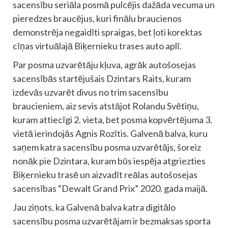
sacensību seriāla posmā pulcējis dažāda vecuma un
pieredzes braucējus, kuri finālu braucienos
demonstrēja negaidīti spraigas, bet ļoti korektas
cīņas virtuālajā Biķernieku trases auto aplī.
Par posma uzvarētāju kļuva, agrāk autošosejas
sacensībās startējušais Dzintars Raits, kuram
izdevās uzvarēt divus no trim sacensību
braucieniem, aiz sevis atstājot Rolandu Svētiņu,
kuram attiecīgi 2. vieta, bet posma kopvērtējuma 3.
vietā ierindojās Agnis Rozītis. Galvenā balva, kuru
saņem katra sacensību posma uzvarētājs, šoreiz
nonāk pie Dzintara, kuram būs iespēja atgriezties
Biķernieku trasē un aizvadīt reālas autošosejas
sacensības “Dewalt Grand Prix” 2020. gada maijā.
Jau ziņots, ka Galvenā balva katra digitālo
sacensību posma uzvarētājam ir bezmaksas sporta