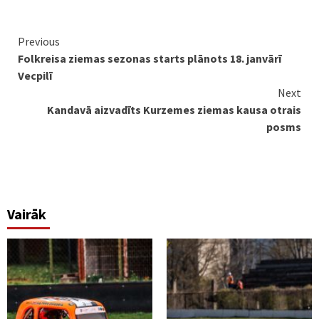
Continue
Previous
Folkreisa ziemas sezonas starts plānots 18. janvārī
Reading
Vecpilī
Next
Kandavā aizvadīts Kurzemes ziemas kausa otrais
posms
Vairāk