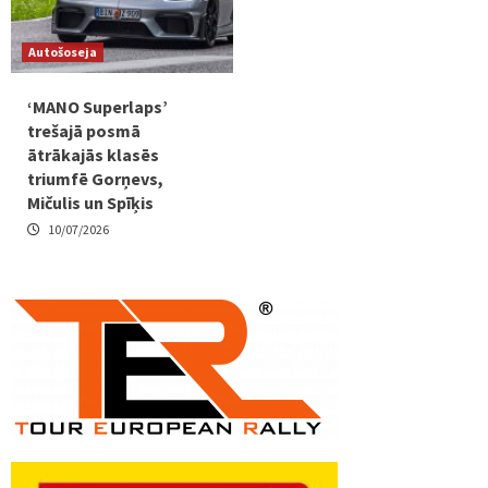
Autošoseja
‘MANO Superlaps’
trešajā posmā
ātrākajās klasēs
triumfē Gorņevs,
Mičulis un Spīķis
10/07/2026