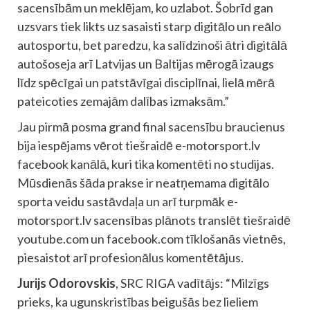
sacensībām un meklējam, ko uzlabot. Šobrīd gan
uzsvars tiek likts uz sasaisti starp digitālo un reālo
autosportu, bet paredzu, ka salīdzinoši ātri digitālā
autošoseja arī Latvijas un Baltijas mērogā izaugs
līdz spēcīgai un patstāvīgai disciplīnai, lielā mērā
pateicoties zemajām dalības izmaksām.”
Jau pirmā posma grand final sacensību braucienus
bija iespējams vērot tiešraidē e-motorsport.lv
facebook kanālā, kuri tika komentēti no studijas.
Mūsdienās šāda prakse ir neatņemama digitālo
sporta veidu sastāvdaļa un arī turpmāk e-
motorsport.lv sacensības plānots translēt tiešraidē
youtube.com un facebook.com tīklošanās vietnēs,
piesaistot arī profesionālus komentētājus.
Jurijs Odorovskis
, SRC RIGA vadītājs: “Milzīgs
prieks, ka ugunskristības beigušās bez lieliem