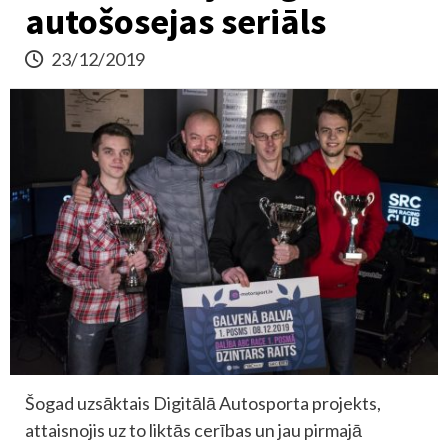
autošosejas seriāls
23/12/2019
Šogad uzsāktais Digitālā Autosporta projekts,
attaisnojis uz to liktās cerības un jau pirmajā