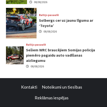
08/08/2026
Rallijs pasaulē
Solbergs cer uz jaunu līgumu ar
‘Toyota’
08/08/2026
Rallijs pasaulē
Sešiem WRC braucējiem Somijas policija
piemēro pagaidu auto vadīšanas
aizliegumu
08/08/2026
Kontakti
Noteikumi un tiesības
Reklāmas iespējas