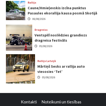
Rallijs
Caune/Hmieļevskis izcīna punktus
Pasaules ekorallija kausa posmā Skotijā
06/08/2026
Dragreiss
Ventspilī noslēdzies grandiozs
dragreisa festivāls
05/08/2026
Rallijs Latvijā
Mārtiņš Sesks ar rallija auto
viesosies ‘Tet’
05/08/2026
Kontakti
Noteikumi un tiesības