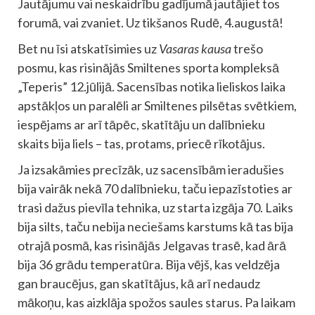
Jautājumu vai neskaidrību gadījumā jautājiet tos
forumā, vai zvaniet. Uz tikšanos Rudē, 4.augustā!
Bet nu īsi atskatīsimies uz
Vasaras kausa
trešo
posmu, kas risinājās Smiltenes sporta kompleksā
„Teperis” 12.jūlijā. Sacensības notika lieliskos laika
apstākļos un paralēli ar Smiltenes pilsētas svētkiem,
iespējams ar arī tāpēc, skatītāju un dalībnieku
skaits bija liels – tas, protams, priecē rīkotājus.
Ja izsakāmies precīzāk, uz sacensībām ieradušies
bija vairāk nekā 70 dalībnieku, taču iepazīstoties ar
trasi dažus pievīla tehnika, uz starta izgāja 70. Laiks
bija silts, taču nebija neciešams karstums kā tas bija
otrajā posmā, kas risinājās Jelgavas trasē, kad ārā
bija 36 grādu temperatūra. Bija vējš, kas veldzēja
gan braucējus, gan skatītājus, kā arī nedaudz
mākoņu, kas aizklāja spožos saules starus. Pa laikam