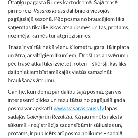
Otaņķu pagasta Rudes kartodromā. Šajā trasē
pirmo reizi
Vasaras kausa
dalībnieki viesojās
pagājušajā sezonā. Pēc posma no braucējiem tika
saņemtas tikai lieliskas atsauksmes un tas, protams,
nozīmēja, ka mēs tur atgriezīsimies.
Trase ir vairāk nekā vienu kilometru gara, tā ir plata
un ātra, ar viltīgiem līkumiem! Drošības apsvērumu
pēc trasē atkal tiks izvietoti roteri – šķēršļi, kas liks
dalībniekiem bīstamākajās vietās samazināt
braukšanas ātrumu.
Gan tie, kuri domā par dalību šajā posmā, gan visi
interesenti bildes un rezultātus no pagājušā gada
posma var apskatīt
www.vasaraskauss.lv
lapas
sadaļās
Galerija
un
Rezultāti
. Kā jau minēts raksta
sākumā – reģistrācija sacensībām ir sākusies un,
protams, ir publicēts arī posma nolikums – sadaļā