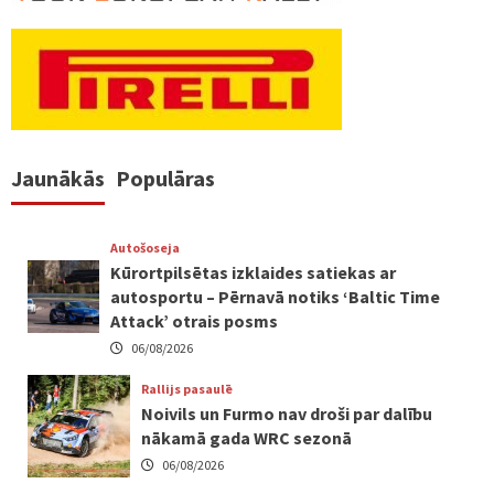
Jaunākās
Populāras
Autošoseja
Kūrortpilsētas izklaides satiekas ar
autosportu – Pērnavā notiks ‘Baltic Time
Attack’ otrais posms
06/08/2026
Rallijs pasaulē
Noivils un Furmo nav droši par dalību
nākamā gada WRC sezonā
06/08/2026