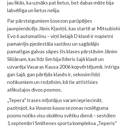
jau likās, ka uznāks pat lietus, bet dabas māte bija
labvēlīga un lietus nelija.
Par pārsteigumiem šosezon parūpējies
jaunpienācējs Jānis Kļaviņš, kas startē ar Mitsubishi
Evo 6 automašīnu – viņš lielajā D klasē ir nopietni
pamainījis pjedestāla sastāvu un sagādājis
pamatīgas galvas sāpes šīs klases pārstāvim Jānim
Slišānam, kas līdz šim bija līderis šajā klasē un
uzvarēja Vasaras Kausa 2006 kopvērtējumā. Intriga
gan šajā, gan pārējās klasēs ir, sekosim līdzi
notikumiem un redzēsim, kā tie attīstīsies
atlikušajos divos posmos.
„Tepera” trases mīļotājus varam iepriecināt,
paziņojot, ka
Vasaras kausa
sezonas noslēguma
posms notiks visu skolēnu svētku dienā – sestdien
1.septembrī Smiltenes sporta kompleksa „Teperis”