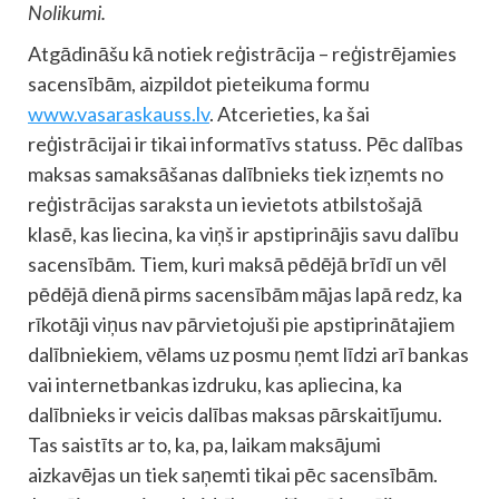
Nolikumi.
Atgādināšu kā notiek reģistrācija – reģistrējamies
sacensībām, aizpildot pieteikuma formu
www.vasaraskauss.lv
. Atcerieties, ka šai
reģistrācijai ir tikai informatīvs statuss. Pēc dalības
maksas samaksāšanas dalībnieks tiek izņemts no
reģistrācijas saraksta un ievietots atbilstošajā
klasē, kas liecina, ka viņš ir apstiprinājis savu dalību
sacensībām. Tiem, kuri maksā pēdējā brīdī un vēl
pēdējā dienā pirms sacensībām mājas lapā redz, ka
rīkotāji viņus nav pārvietojuši pie apstiprinātajiem
dalībniekiem, vēlams uz posmu ņemt līdzi arī bankas
vai internetbankas izdruku, kas apliecina, ka
dalībnieks ir veicis dalības maksas pārskaitījumu.
Tas saistīts ar to, ka, pa, laikam maksājumi
aizkavējas un tiek saņemti tikai pēc sacensībām.