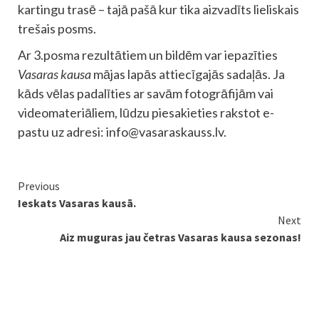
kartingu trasē – tajā pašā kur tika aizvadīts lieliskais
trešais posms.
Ar 3.posma rezultātiem un bildēm var iepazīties
Vasaras kausa
mājas lapās attiecīgajās sadaļās. Ja
kāds vēlas padalīties ar savām fotogrāfijām vai
videomateriāliem, lūdzu piesakieties rakstot e-
pastu uz adresi:
info@vasaraskauss.lv
.
Continue
Previous
Ieskats Vasaras kausā.
Reading
Next
Aiz muguras jau četras Vasaras kausa sezonas!