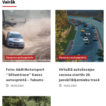
Vairāk
Vasaras autosprints
Vasaras autosprints
Foto: A&M Motorsport
Virtuālā autošosejas
‘’Siltumtrase’’ Kauss
sezona startēs 29.
autosprintā – Tukums
janvārī Biķernieku trasē
28/05/2023
19/01/2023