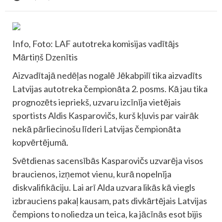
Info, Foto: LAF autotreka komisijas vadītājs
Mārtiņš Dzenītis
Aizvadītajā nedēļas nogalē Jēkabpilī tika aizvadīts
Latvijas autotreka čempionāta 2. posms. Kā jau tika
prognozēts iepriekš, uzvaru izcīnīja vietējais
sportists Aldis Kasparovičs, kurš kļuvis par vairāk
nekā pārliecinošu līderi Latvijas čempionāta
kopvērtējumā.
Svētdienas sacensībās Kasparovičs uzvarēja visos
braucienos, izņemot vienu, kurā nopelnīja
diskvalifikāciju. Lai arī Alda uzvara likās kā viegls
izbrauciens pakaļ kausam, pats divkārtējais Latvijas
čempions to noliedza un teica, ka jācīnās esot bijis