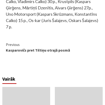
Calko, Vladimirs Calko) 30 p., Krustpils (Kaspars
Ģirģens, Mārtiņš Dzenītis, Aivars Ģirģens) 27p.,
Uno Motorsport (Kaspars Skrūzmans, Konstantīns
Calko) 15 p., Os-kar (Juris Šalajevs, Oskars Šalajevs)
7 p.
Continue
Previous
Kasparovičs pret Tiltiņu otrajā posmā
Reading
Vairāk