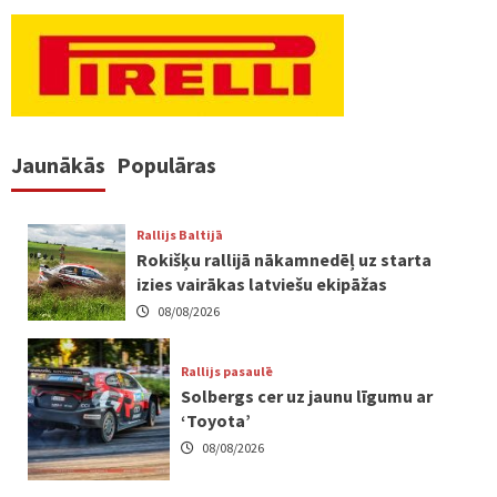
Jaunākās
Populāras
Rallijs Baltijā
Rokišķu rallijā nākamnedēļ uz starta
izies vairākas latviešu ekipāžas
08/08/2026
Rallijs pasaulē
Solbergs cer uz jaunu līgumu ar
‘Toyota’
08/08/2026