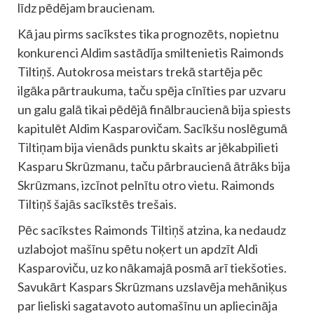
līdz pēdējam braucienam.
Kā jau pirms sacīkstes tika prognozēts, nopietnu
konkurenci Aldim sastādīja smiltenietis Raimonds
Tiltiņš. Autokrosa meistars trekā startēja pēc
ilgāka pārtraukuma, taču spēja cīnīties par uzvaru
un galu galā tikai pēdējā finālbraucienā bija spiests
kapitulēt Aldim Kasparovičam. Sacīkšu noslēgumā
Tiltiņam bija vienāds punktu skaits ar jēkabpilieti
Kasparu Skrūzmanu, taču pārbraucienā ātrāks bija
Skrūzmans, izcīnot pelnītu otro vietu. Raimonds
Tiltiņš šajās sacīkstēs trešais.
Pēc sacīkstes Raimonds Tiltiņš atzina, ka nedaudz
uzlabojot mašīnu spētu noķert un apdzīt Aldi
Kasparoviču, uz ko nākamajā posmā arī tiekšoties.
Savukārt Kaspars Skrūzmans uzslavēja mehāniķus
par lieliski sagatavoto automašīnu un apliecināja