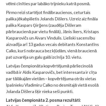
vēlmi cīnīties par labāko trijnieku katrā posmā.
Pirmo reizi startējot finālbraucienos, ceturtais
palika jēkabpilietis Jolands Dišlers. Uzreiz aiz fināla
palika Kaspars Ģirģens (zaudēja Dišleram
pārbraucienā par vietu finālā), Jānis Ikers, Kristaps
Kasparovičs un Aivars Vindulis. Lieliski sacensību
aizvadīja arī 13 gadus vecais debitants Konstantīns
Calko, kurš nobrauca bez kļūdām, vienā braucienā
pat uzvarēja un galu galā izcīnīja 10. vietu.
Latvijas čempionāta kopvērtējumā pārliecinošā
vadībā ir Aldis Kasparovičs, bet interesanta ir cīņa
par tālākajām vietām – kopvērtējuma otrās vietas
īpašnieku Vladimiru Calko no desmitajā vietā esošā
Jolanda Dišlera šķir nieka seši punkti.
Latvijas čempionāta 2. posma rezultāti: