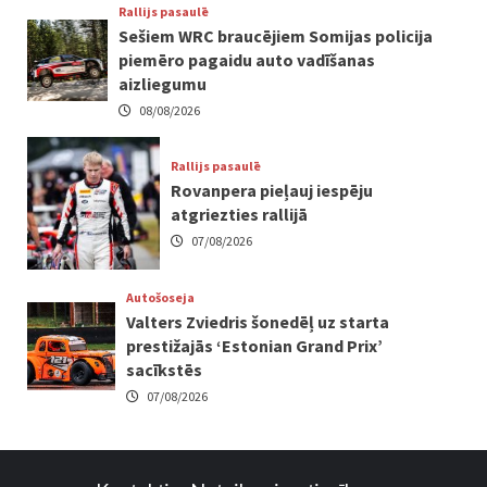
Rallijs pasaulē
Sešiem WRC braucējiem Somijas policija
piemēro pagaidu auto vadīšanas
aizliegumu
08/08/2026
Rallijs pasaulē
Rovanpera pieļauj iespēju
atgriezties rallijā
07/08/2026
Autošoseja
Valters Zviedris šonedēļ uz starta
prestižajās ‘Estonian Grand Prix’
sacīkstēs
07/08/2026