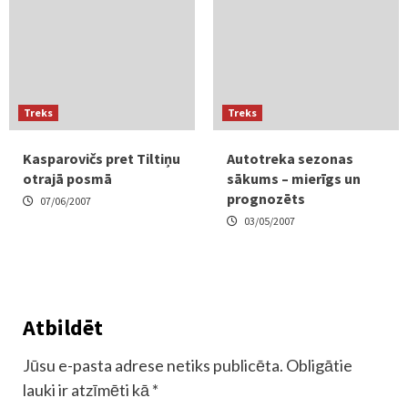
Treks
Treks
Kasparovičs pret Tiltiņu
Autotreka sezonas
otrajā posmā
sākums – mierīgs un
prognozēts
07/06/2007
03/05/2007
Atbildēt
Jūsu e-pasta adrese netiks publicēta.
Obligātie
lauki ir atzīmēti kā
*