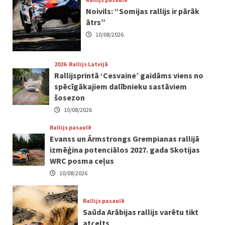
Noivils: “Somijas rallijs ir pārāk
ātrs”
10/08/2026
2026
Rallijs Latvijā
Rallijsprintā ‘Cesvaine’ gaidāms viens no
spēcīgākajiem dalībnieku sastāviem
šosezon
10/08/2026
Rallijs pasaulē
Evanss un Ārmstrongs Grempianas rallijā
izmēģina potenciālos 2027. gada Skotijas
WRC posma ceļus
10/08/2026
Rallijs pasaulē
Saūda Arābijas rallijs varētu tikt
atcelts