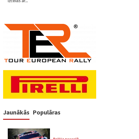
izcēlās ar...
Jaunākās
Populāras
Rallijs pasaulē