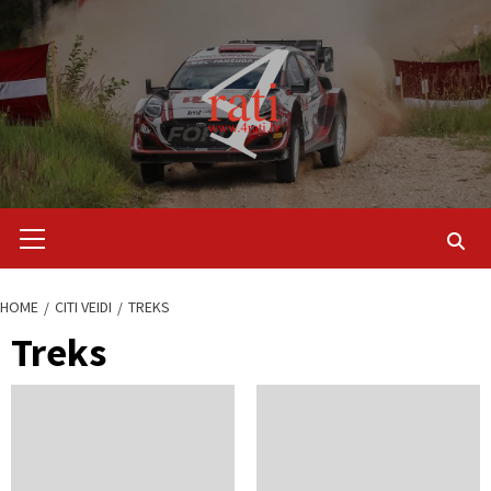
Skip
to
content
Primary
Menu
HOME
CITI VEIDI
TREKS
Treks