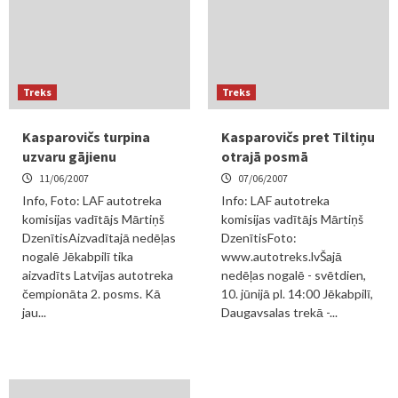
Treks
Treks
Kasparovičs turpina
Kasparovičs pret Tiltiņu
uzvaru gājienu
otrajā posmā
11/06/2007
07/06/2007
Info, Foto: LAF autotreka
Info: LAF autotreka
komisijas vadītājs Mārtiņš
komisijas vadītājs Mārtiņš
DzenītisAizvadītajā nedēļas
DzenītisFoto:
nogalē Jēkabpilī tika
www.autotreks.lvŠajā
aizvadīts Latvijas autotreka
nedēļas nogalē - svētdien,
čempionāta 2. posms. Kā
10. jūnijā pl. 14:00 Jēkabpilī,
jau...
Daugavsalas trekā -...