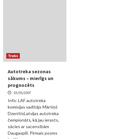
Treks
Autotreka sezonas
sākums – mierīgs un
prognozēts
03/05/2007
Info: LAF autotreka
komisijas vadītājs Mārtiņš
DzenītisLatvijas autotreka
čempionāts, kā jau ierasts,
sācies ar sacensībām
Daugavpilī. Pirmais posms