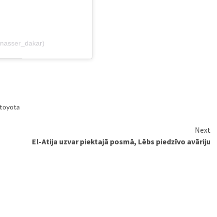
@nasser_dakar)
toyota
Next
El-Atija uzvar piektajā posmā, Lēbs piedzīvo avāriju