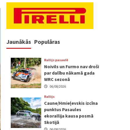
Jaunākās
Populāras
Rallijs pasaulē
Noivils un Furmo nav droši
par dalību nākamā gada
WRC sezonā
06/08/2026
Rallijs
Caune/Hmieļevskis izcīna
punktus Pasaules
ekorallija kausa posmā
Skotijā
06/08/2026