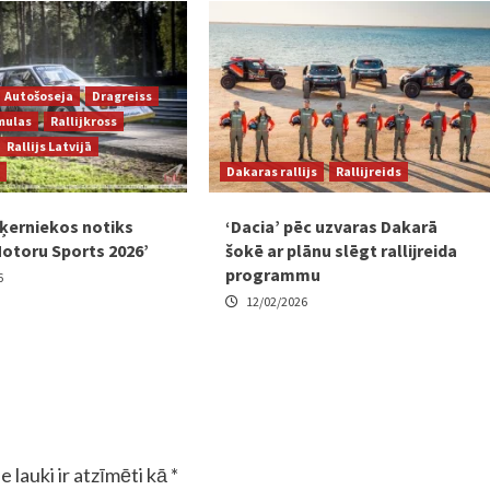
Autošoseja
Dragreiss
mulas
Rallijkross
Rallijs Latvijā
Dakaras rallijs
Rallijreids
Biķerniekos notiks
‘Dacia’ pēc uzvaras Dakarā
Motoru Sports 2026’
šokē ar plānu slēgt rallijreida
programmu
6
12/02/2026
e lauki ir atzīmēti kā
*