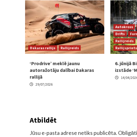
Autokross
Drifts
For
Rallijreids
Dakaras rallijs
Rallijreids
Rallijsprints
‘Prodrive’ meklē jaunu
6. jūnijā 
autoražotāju dalībai Dakaras
izstāde ‘
rallijā
14/04/202
29/07/2026
Atbildēt
Jūsu e-pasta adrese netiks publicēta.
Obligāti