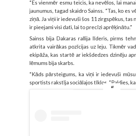
“Es vienmēr esmu teicis, ka nevēlos, lai mana
jaunumus, tagad skaidro Sainss. “Tas, ko es v
ziņā. Ja viņi ir iedevuši šos 11 zirgspēkus, ta
ir pieejami visi dati, lai to precīzi aprēķinātu.”
Sainss bija Dakaras rallija līderis, pirms 
atkrita vairākas pozīcijas uz leju. Tikmēr v
ekipāža, kas startē ar iekšdedzes dzinēju a
lēmums bija skarbs.
“Kāds pārsteigums, ka viņi ir iedevuši mūs
sportists rakstīja sociālajos tīklos. “Paldies, ka