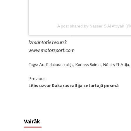
A post shared by Nasser S Al Attiyah (
Izmantotie resursi:
www.motorsport.com
Tags:
Audi
,
dakaras rallijs
,
Karloss Sainss
,
Nāsirs El-Atija
,
Continue
Previous
Lēbs uzvar Dakaras rallija ceturtajā posmā
Reading
Vairāk