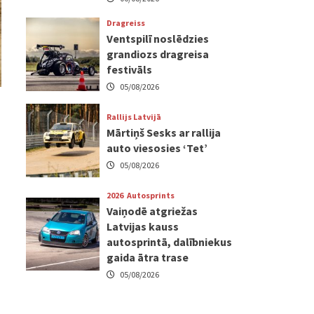
Dragreiss
Ventspilī noslēdzies
grandiozs dragreisa
festivāls
05/08/2026
Rallijs Latvijā
Mārtiņš Sesks ar rallija
auto viesosies ‘Tet’
05/08/2026
2026
Autosprints
Vaiņodē atgriežas
Latvijas kauss
autosprintā, dalībniekus
gaida ātra trase
05/08/2026