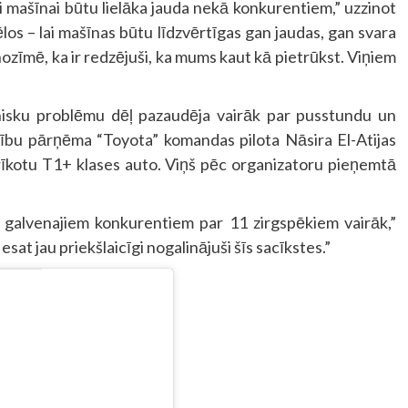
i mašīnai būtu lielāka jauda nekā konkurentiem,” uzzinot
ēlos – lai mašīnas būtu līdzvērtīgas gan jaudas, gan svara
s nozīmē, ka ir redzējuši, ka mums kaut kā pietrūkst. Viņiem
tehnisku problēmu dēļ pazaudēja vairāk par pusstundu un
adību pārņēma “Toyota” komandas pilota Nāsira El-Atijas
prīkotu T1+ klases auto. Viņš pēc organizatoru pieņemtā
u galvenajiem konkurentiem par 11 zirgspēkiem vairāk,”
 esat jau priekšlaicīgi nogalinājuši šīs sacīkstes.”