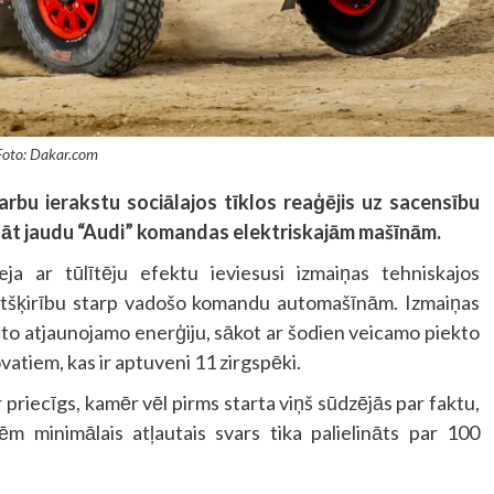
Foto: Dakar.com
skarbu ierakstu sociālajos tīklos reaģējis uz sacensību
nāt jaudu “Audi” komandas elektriskajām mašīnām.
eja ar tūlītēju efektu ieviesusi izmaiņas tehniskajos
 atšķirību starp vadošo komandu automašīnām. Izmaiņas
nto atjaunojamo enerģiju, sākot ar šodien veicamo piekto
vatiem, kas ir aptuveni 11 zirgspēki.
r priecīgs, kamēr vēl pirms starta viņš sūdzējās par faktu,
m minimālais atļautais svars tika palielināts par 100