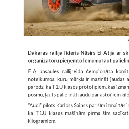
Dakaras rallija līderis Nāsirs El-Atija ar 
organizatoru pieņemto lēmumu ļaut palieli
FIA pasaules rallijreida čempionāta komit
noteikumos, kuru mērķis ir mazināt jaudas
paredz, ka T1.U klases prototipiem, kas izma
posmu, ļauts palielināt jaudu par astoņiem kilo
“Audi” pilots Karloss Sainss par šīm izmaiņās i
ka T1.U klases mašīnām pirms šīm sacīkstē
kilogramiem.