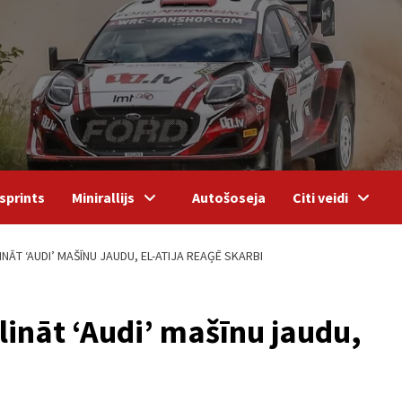
sprints
Minirallijs
Autošoseja
Citi veidi
NĀT ‘AUDI’ MAŠĪNU JAUDU, EL-ATIJA REAĢĒ SKARBI
elināt ‘Audi’ mašīnu jaudu,