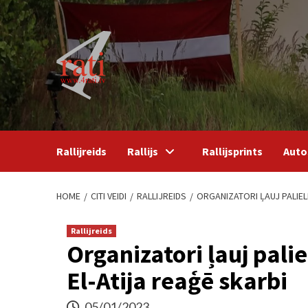
Skip
to
content
Rallijreids
Rallijs
Rallijsprints
Auto
HOME
CITI VEIDI
RALLIJREIDS
ORGANIZATORI ĻAUJ PALIELI
Rallijreids
Organizatori ļauj pali
El-Atija reaģē skarbi
05/01/2023