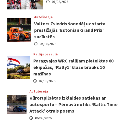
07/08/2026
Autošoseja
Valters Zviedris šonedēļ uz starta
prestižajās ‘Estonian Grand Prix’
sacīkstēs
07/08/2026
Rallijs pasaulē
Paragvajas WRC rallijam pieteiktas 60
ekipāžas, ‘Rally1’ klasē brauks 10
mašīnas
07/08/2026
Autošoseja
Kūrortpilsētas izklaides satiekas ar
autosportu – Pērnavā notiks ‘Baltic Time
Attack’ otrais posms
06/08/2026