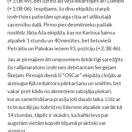
(+1:06:49), bet uzreiz aiz viņa iekārtojies arī Dambis
(+1:08:06). Iespējams, šo divu ekipāžu starpā
izvērtīsies patiešām spraiga cīņa arī atlikušajā
sacensību daļā. Pirmo piecdesmitnieku pašlaik
noslēdz Jāņa Āža ekipāža, kas no Karlosa Sainsa
atpaliek 1 stundu un 40 minūtes, bet lietuvieši
Petraitis un Paliokas ieņem 93. pozīciju (+2:38:46).
Jau ar pirmajiem ātrumposmiem ārkārtīgi sarežģīts
šis rallijmaratons izvērsies debitantam Sergejam
Škeļam. Pirmajā dienā šī “OSCar” ekipāža cīnījās ar
aizmugurējā reduktora pārkaršanu un smiltīm, bet
vakar pret kādu no akmeņiem sabojāja piekari,
kuras sametināšana prasīja ļoti daudz laika. Līdz ar
to braucēji jau šobrīd no līderiem atpaliek vairāk kā
14 stundas, tāpēc ir skaidrs, ka baltkrievs par
augstām vietām kopvērtējumā praktiski var
aizmirst.