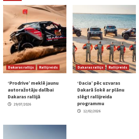
Dakaras rallijs
Rallijreids
Dakaras rallijs
Rallijreids
‘Prodrive’ meklē jaunu
‘Dacia’ pēc uzvaras
autoražotāju dalībai
Dakarā šokē ar plānu
Dakaras rallijā
slēgt rallijreida
programmu
29/07/2026
12/02/2026