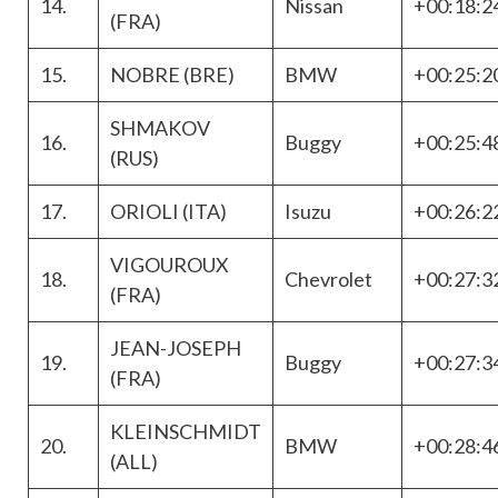
14.
Nissan
+00:18:2
(FRA)
15.
NOBRE (BRE)
BMW
+00:25:2
SHMAKOV
16.
Buggy
+00:25:4
(RUS)
17.
ORIOLI (ITA)
Isuzu
+00:26:2
VIGOUROUX
18.
Chevrolet
+00:27:3
(FRA)
JEAN-JOSEPH
19.
Buggy
+00:27:3
(FRA)
KLEINSCHMIDT
20.
BMW
+00:28:4
(ALL)