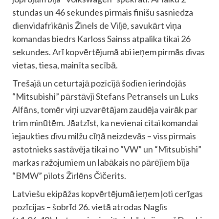
stundas un 46 sekundes pirmais finišu sasniedza
dienvidafrikānis Žinels de Viljē, savukārt viņa
komandas biedrs Karloss Sainss atpalika tikai 26
sekundes. Arī kopvērtējumā abi ieņem pirmās divas
vietas, tiesa, mainīta secībā.
Trešajā un ceturtajā pozīcijā šodien ierindojās
“Mitsubishi” pārstāvji Stefans Petransels un Luks
Alfāns, tomēr viņi uzvarētājam zaudēja vairāk par
trim minūtēm. Jāatzīst, ka nevienai citai komandai
iejaukties divu milžu cīņā neizdevās – viss pirmais
astotnieks sastāvēja tikai no “VW” un “Mitsubishi”
markas ražojumiem un labākais no pārējiem bija
“BMW” pilots Žirlēns Čičerits.
Latviešu ekipāžas kopvērtējumā ieņem ļoti cerīgas
pozīcijas – šobrīd 26. vietā atrodas Naglis