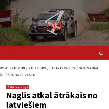
Skip
to
content
Primary
Menu
HOME
CITI VEIDI
RALLIJREIDS
DAKARAS RALLIJS
NAGLIS ATKAL
ĀTRĀKAIS NO LATVIEŠIEM
Dakaras rallijs
Naglis atkal ātrākais no
latviešiem