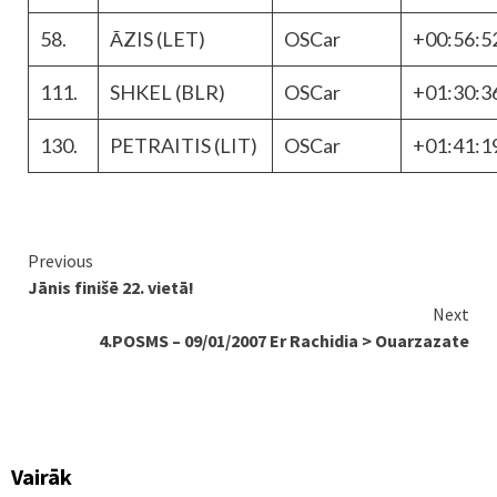
58.
ĀZIS (LET)
OSCar
+00:56:5
111.
SHKEL (BLR)
OSCar
+01:30:3
130.
PETRAITIS (LIT)
OSCar
+01:41:1
Continue
Previous
Jānis finišē 22. vietā!
Reading
Next
4.POSMS – 09/01/2007 Er Rachidia > Ouarzazate
Vairāk