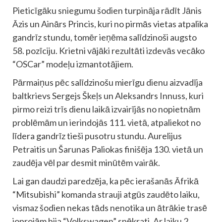
Pieticīgāku sniegumu šodien turpināja rādīt Jānis
Āzis un Ainārs Princis, kuri no pirmās vietas atpalika
gandrīz stundu, tomēr ieņēma salīdzinoši augsto
58. pozīciju. Krietni vājāki rezultāti izdevās vecāko
“OSCar” modeļu izmantotājiem.
Pārmaiņus pēc salīdzinošu mierīgu dienu aizvadīja
baltkrievs Sergejs Škeļs un Aleksandrs Innuss, kuri
pirmo reizi trīs dienu laikā izvairījās no nopietnām
problēmām un ierindojās 111. vietā, atpaliekot no
līdera gandrīz tieši pusotru stundu. Aurelijus
Petraitis un Šarunas Paliokas finišēja 130. vietā un
zaudēja vēl par desmit minūtēm vairāk.
Lai gan daudzi paredzēja, ka pēc ierašanās Āfrikā
“Mitsubishi” komanda strauji atgūs zaudēto laiku,
vismaz šodien nekas tāds nenotika un ātrākie trasē
joprojām bija “Volkswagen” spēkrati. Ar laiku 2