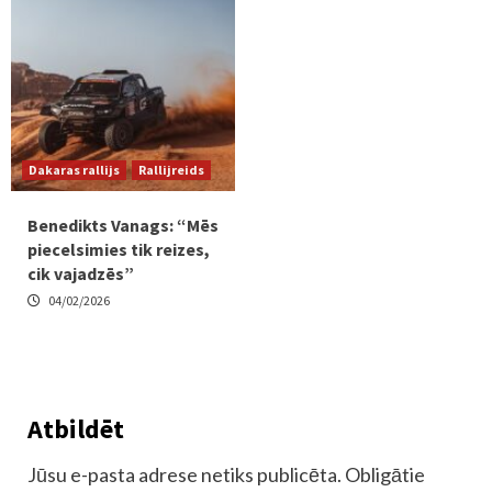
Dakaras rallijs
Rallijreids
Benedikts Vanags: “Mēs
piecelsimies tik reizes,
cik vajadzēs”
04/02/2026
Atbildēt
Jūsu e-pasta adrese netiks publicēta.
Obligātie