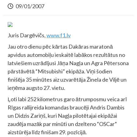
09/01/2007
Juris Dargēvičs,
www.f1.lv
Jau otro dienu pēc kārtas Dakāras maratonā
apvidus automobiļu ieskaitē labākos rezultātus no
latviešiem uzrādījusi Jāņa Nagļa un Agra Pētersona
pārstāvētā “Mitsubishi” ekipāža. Viņi šodien
finišēja 35 minūtes aiz uzvarētāja Žinela de Viljē un
ieņēma augsto 27. vietu.
Ļoti labi 252 kilometrus garo ātrumposmu veica arī
Rīgas rallijreida komandas braucēji Andris Dambis
un Didzis Zariņš, kuri Nagļa pilotētajai ekipāžai
zaudēja mazāk par minūti un dzelteno “OSCar”
aizstūrēja līdz finišam 29. pozīcijā.