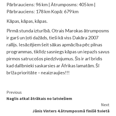
Pārbrauciens: 96 km | Ātrumposms: 405 km |
Pārbrauciens: 178 km Kopā: 679 km
Kāpas, kāpas, kāpas.
Pirmā stunda izturībā. Otrais Marokas ātrumposms
ir garš un ļoti dažāds, tieši kā viss Dakāra 2007
rallijs. Iesācējiem šeit sākas apmācība pēc pilnas
programmas, tiklīdz sasniegs kāpas un iepazīs savus
pirmos satrucošos piedzīvojumus. Šis ir arī bridis
kad dalībnieki saskarsies ar Āfrikas lamatām. Šī
brīža prioritāte – neaizraujies!!!
Continue
Previous
Naglis atkal ātrākais no latviešiem
Reading
Next
Jānis Vinters 4.ātrumposmā finišē 9.vietā