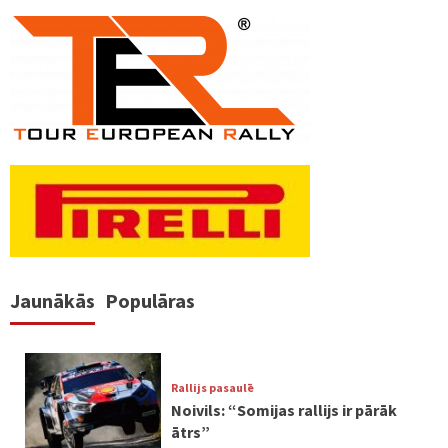
Jaunākās
Populāras
Rallijs pasaulē
Noivils: “Somijas rallijs ir pārāk
ātrs”