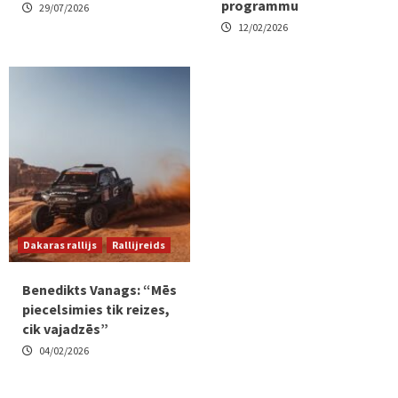
programmu
29/07/2026
12/02/2026
Dakaras rallijs
Rallijreids
Benedikts Vanags: “Mēs
piecelsimies tik reizes,
cik vajadzēs”
04/02/2026