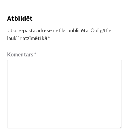
Atbildēt
Jūsu e-pasta adrese netiks publicēta.
Obligātie
lauki ir atzīmēti kā
*
Komentārs
*