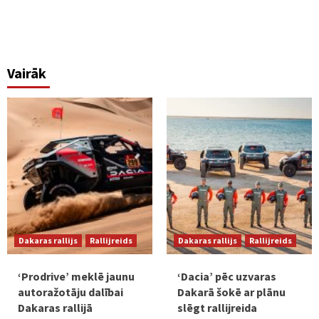
Vairāk
Dakaras rallijs
Rallijreids
Dakaras rallijs
Rallijreids
‘Prodrive’ meklē jaunu
‘Dacia’ pēc uzvaras
autoražotāju dalībai
Dakarā šokē ar plānu
Dakaras rallijā
slēgt rallijreida