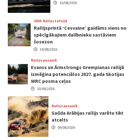
10/08/2026
2026
Rallijs Latvijā
Rallijsprintā ‘Cesvaine’ gaidāms viens no
spēcīgākajiem dalībnieku sastāviem
šosezon
10/08/2026
Rallijs pasaulē
Evanss un Ārmstrongs Grempianas rallijā
izmēģina potenciālos 2027. gada Skotijas
WRC posma ceļus
10/08/2026
Rallijs pasaulē
Saūda Arābijas rallijs varētu tikt
atcelts
09/08/2026