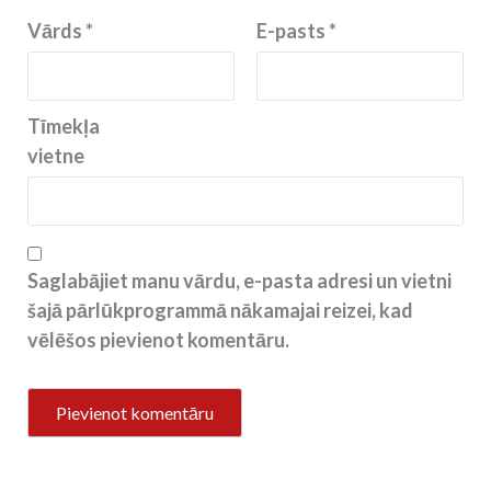
Vārds
*
E-pasts
*
Tīmekļa
vietne
Saglabājiet manu vārdu, e-pasta adresi un vietni
šajā pārlūkprogrammā nākamajai reizei, kad
vēlēšos pievienot komentāru.