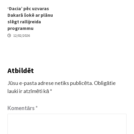
‘Dacia’ pēc uzvaras
Dakarā šokē ar plānu
slēgt rallijreida
programmu
12/02/2026
Atbildēt
Jūsu e-pasta adrese netiks publicēta.
Obligātie
lauki ir atzīmēti kā
*
Komentārs
*