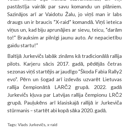
pastāstīja vairāk par savu komandu un plāniem.
Sazinājos arī ar Vaidotu Žalu, jo viņš man ir labs
draugs un ir braucis “X-raid” komandā. Viņš ieteica
viņus un, kad biju aprunājies ar sievu, teicu, “darām
to!” Brauksim ar pilnīgi jaunu auto. Ar nepacietību
gaidu startu!”
Baltijā Jurkevičs labāk zināms kā tradicionālā rallija
pilots. Karjeru sācis 2017. gadā, pēdējās četras
sezonas viņš startējis ar jaudīgo “Škoda Fabia Rally2
evo”. Pērn un šogad arī izdevās uzvarēt Lietuvas
rallija čempionātā LARČ2 grupā. 2022. gadā
Jurkevičs kļuva par Latvijas rallija čempionu LRČ2
grupā. Pauļukēns arī klasiskajā rallijā ir Jurkeviča
stūrmanis – startēt abi kopā sāka 2020. gadā.
Tags:
Vlads Jurkevičs
,
x-raid