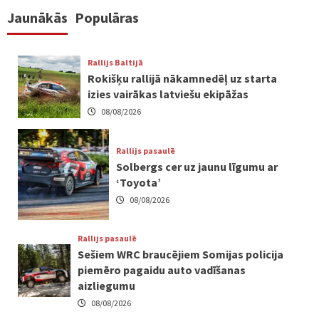
Jaunākās
Populāras
Rallijs Baltijā
Rokišķu rallijā nākamnedēļ uz starta
izies vairākas latviešu ekipāžas
08/08/2026
Rallijs pasaulē
Solbergs cer uz jaunu līgumu ar
‘Toyota’
08/08/2026
Rallijs pasaulē
Sešiem WRC braucējiem Somijas policija
piemēro pagaidu auto vadīšanas
aizliegumu
08/08/2026