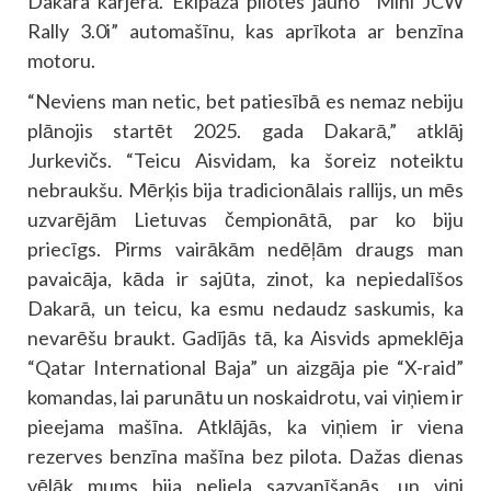
Dakara karjerā. Ekipāža pilotēs jauno “Mini JCW
Rally 3.0i” automašīnu, kas aprīkota ar benzīna
motoru.
“Neviens man netic, bet patiesībā es nemaz nebiju
plānojis startēt 2025. gada Dakarā,” atklāj
Jurkevičs. “Teicu Aisvidam, ka šoreiz noteiktu
nebraukšu. Mērķis bija tradicionālais rallijs, un mēs
uzvarējām Lietuvas čempionātā, par ko biju
priecīgs. Pirms vairākām nedēļām draugs man
pavaicāja, kāda ir sajūta, zinot, ka nepiedalīšos
Dakarā, un teicu, ka esmu nedaudz saskumis, ka
nevarēšu braukt. Gadījās tā, ka Aisvids apmeklēja
“Qatar International Baja” un aizgāja pie “X-raid”
komandas, lai parunātu un noskaidrotu, vai viņiem ir
pieejama mašīna. Atklājās, ka viņiem ir viena
rezerves benzīna mašīna bez pilota. Dažas dienas
vēlāk mums bija neliela sazvanīšanās, un viņi