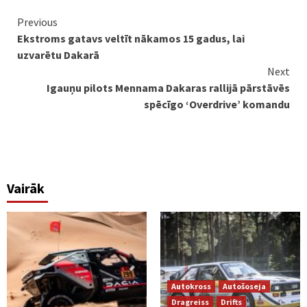
Continue
Previous
Ekstroms gatavs veltīt nākamos 15 gadus, lai
Reading
uzvarētu Dakarā
Next
Igauņu pilots Mennama Dakaras rallijā pārstāvēs
spēcīgo ‘Overdrive’ komandu
Vairāk
Autokross
Autošoseja
Dragreiss
Drifts