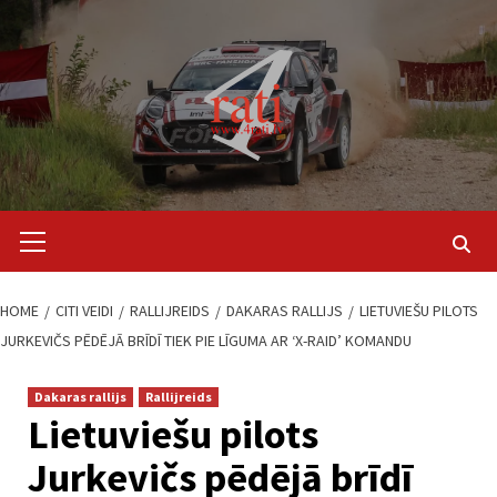
Skip
to
content
Primary
Menu
HOME
CITI VEIDI
RALLIJREIDS
DAKARAS RALLIJS
LIETUVIEŠU PILOTS
JURKEVIČS PĒDĒJĀ BRĪDĪ TIEK PIE LĪGUMA AR ‘X-RAID’ KOMANDU
Dakaras rallijs
Rallijreids
Lietuviešu pilots
Jurkevičs pēdējā brīdī