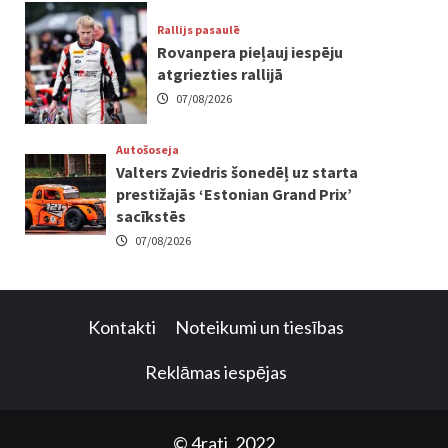
Rallijs pasaulē
Rovanpera pieļauj iespēju
atgriezties rallijā
07/08/2026
Autošoseja
Valters Zviedris šonedēļ uz starta
prestižajās ‘Estonian Grand Prix’
sacīkstēs
07/08/2026
Kontakti
Noteikumi un tiesības
Reklāmas iespējas
© 4rati, 2022