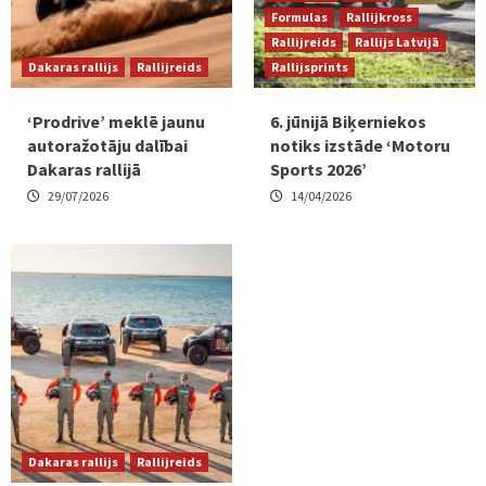
Formulas
Rallijkross
Rallijreids
Rallijs Latvijā
Dakaras rallijs
Rallijreids
Rallijsprints
‘Prodrive’ meklē jaunu
6. jūnijā Biķerniekos
autoražotāju dalībai
notiks izstāde ‘Motoru
Dakaras rallijā
Sports 2026’
29/07/2026
14/04/2026
Dakaras rallijs
Rallijreids