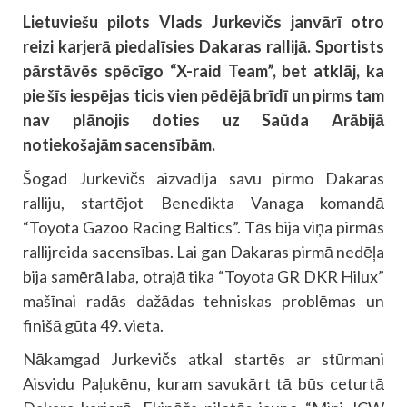
Lietuviešu pilots Vlads Jurkevičs janvārī otro
reizi karjerā piedalīsies Dakaras rallijā. Sportists
pārstāvēs spēcīgo “X-raid Team”, bet atklāj, ka
pie šīs iespējas ticis vien pēdējā brīdī un pirms tam
nav plānojis doties uz Saūda Arābijā
notiekošajām sacensībām.
Šogad Jurkevičs aizvadīja savu pirmo Dakaras
ralliju, startējot Benedikta Vanaga komandā
“Toyota Gazoo Racing Baltics”. Tās bija viņa pirmās
rallijreida sacensības. Lai gan Dakaras pirmā nedēļa
bija samērā laba, otrajā tika “Toyota GR DKR Hilux”
mašīnai radās dažādas tehniskas problēmas un
finišā gūta 49. vieta.
Nākamgad Jurkevičs atkal startēs ar stūrmani
Aisvidu Paļukēnu, kuram savukārt tā būs ceturtā