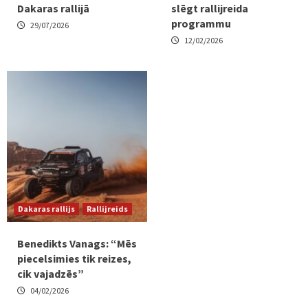
Dakaras rallijā
slēgt rallijreida
programmu
29/07/2026
12/02/2026
Dakaras rallijs
Rallijreids
Benedikts Vanags: “Mēs
piecelsimies tik reizes,
cik vajadzēs”
04/02/2026