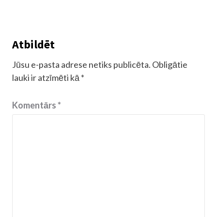
Atbildēt
Jūsu e-pasta adrese netiks publicēta.
Obligātie
lauki ir atzīmēti kā
*
Komentārs
*