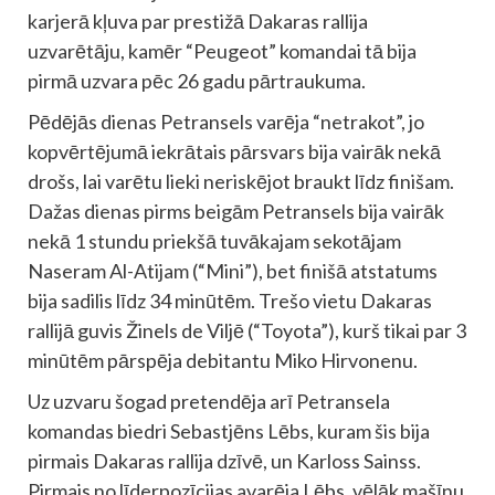
karjerā kļuva par prestižā Dakaras rallija
uzvarētāju, kamēr “Peugeot” komandai tā bija
pirmā uzvara pēc 26 gadu pārtraukuma.
Pēdējās dienas Petransels varēja “netrakot”, jo
kopvērtējumā iekrātais pārsvars bija vairāk nekā
drošs, lai varētu lieki neriskējot braukt līdz finišam.
Dažas dienas pirms beigām Petransels bija vairāk
nekā 1 stundu priekšā tuvākajam sekotājam
Naseram Al-Atijam (“Mini”), bet finišā atstatums
bija sadilis līdz 34 minūtēm. Trešo vietu Dakaras
rallijā guvis Žinels de Viljē (“Toyota”), kurš tikai par 3
minūtēm pārspēja debitantu Miko Hirvonenu.
Uz uzvaru šogad pretendēja arī Petransela
komandas biedri Sebastjēns Lēbs, kuram šis bija
pirmais Dakaras rallija dzīvē, un Karloss Sainss.
Pirmais no līderpozīcijas avarēja Lēbs, vēlāk mašīnu