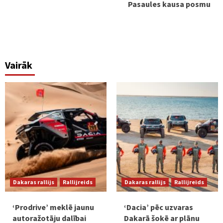
Pasaules kausa posmu
Vairāk
Dakaras rallijs
Rallijreids
Dakaras rallijs
Rallijreids
‘Prodrive’ meklē jaunu
‘Dacia’ pēc uzvaras
autoražotāju dalībai
Dakarā šokē ar plānu