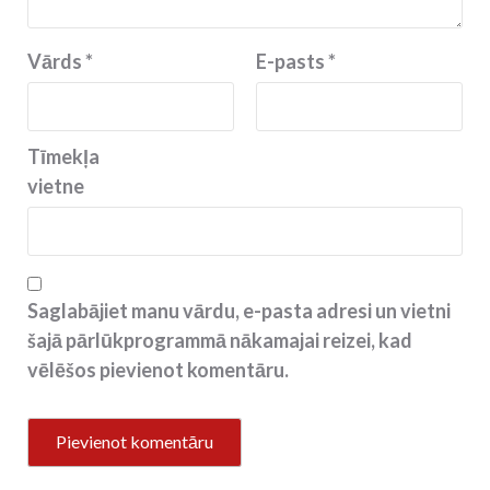
Vārds
*
E-pasts
*
Tīmekļa
vietne
Saglabājiet manu vārdu, e-pasta adresi un vietni
šajā pārlūkprogrammā nākamajai reizei, kad
vēlēšos pievienot komentāru.