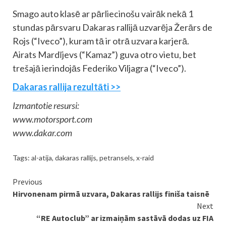
Smago auto klasē ar pārliecinošu vairāk nekā 1
stundas pārsvaru Dakaras rallijā uzvarēja Žerārs de
Rojs (“Iveco”), kuram tā ir otrā uzvara karjerā.
Airats Mardījevs (“Kamaz”) guva otro vietu, bet
trešajā ierindojās Federiko Viljagra (“Iveco”).
Dakaras rallija rezultāti >>
Izmantotie resursi:
www.motorsport.com
www.dakar.com
Tags:
al-atija
,
dakaras rallijs
,
petransels
,
x-raid
Continue
Previous
Hirvonenam pirmā uzvara, Dakaras rallijs finiša taisnē
Reading
Next
“RE Autoclub” ar izmaiņām sastāvā dodas uz FIA