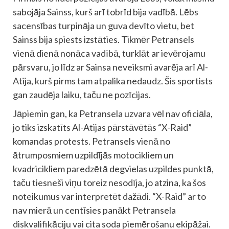
sabojāja Sainss, kurš arī tobrīd bija vadībā. Lēbs
sacensības turpināja un guva devīto vietu, bet
Sainss bija spiests izstāties. Tikmēr Petransels
vienā dienā nonāca vadībā, turklāt ar ievērojamu
pārsvaru, jo līdz ar Sainsa neveiksmi avarēja arī Al-
Atija, kurš pirms tam atpalika nedaudz. Šis sportists
gan zaudēja laiku, taču ne pozīcijas.
Jāpiemin gan, ka Petransela uzvara vēl nav oficiāla,
jo tiks izskatīts Al-Atijas pārstāvētās “X-Raid”
komandas protests. Petransels vienā no
ātrumposmiem uzpildījās motocikliem un
kvadricikliem paredzētā degvielas uzpildes punktā,
taču tiesneši viņu toreiz nesodīja, jo atzina, ka šos
noteikumus var interpretēt dažādi. “X-Raid” ar to
nav mierā un centīsies panākt Petransela
diskvalifikāciju vai cita soda piemērošanu ekipāžai.