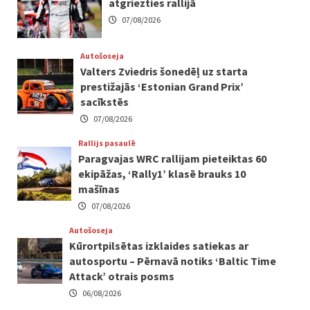
atgriezties rallijā
07/08/2026
Autošoseja
Valters Zviedris šonedēļ uz starta
prestižajās ‘Estonian Grand Prix’
sacīkstēs
07/08/2026
Rallijs pasaulē
Paragvajas WRC rallijam pieteiktas 60
ekipāžas, ‘Rally1’ klasē brauks 10
mašīnas
07/08/2026
Autošoseja
Kūrortpilsētas izklaides satiekas ar
autosportu – Pērnavā notiks ‘Baltic Time
Attack’ otrais posms
06/08/2026