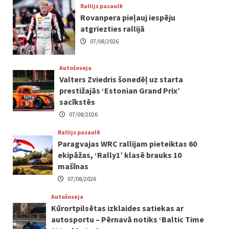
Rallijs pasaulē
Rovanpera pieļauj iespēju
atgriezties rallijā
07/08/2026
Autošoseja
Valters Zviedris šonedēļ uz starta
prestižajās ‘Estonian Grand Prix’
sacīkstēs
07/08/2026
Rallijs pasaulē
Paragvajas WRC rallijam pieteiktas 60
ekipāžas, ‘Rally1’ klasē brauks 10
mašīnas
07/08/2026
Autošoseja
Kūrortpilsētas izklaides satiekas ar
autosportu – Pērnavā notiks ‘Baltic Time