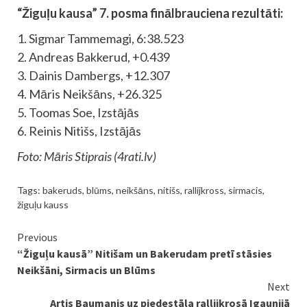
“Žiguļu kausa” 7. posma finālbrauciena rezultāti:
1. Sigmar Tammemagi, 6:38.523
2. Andreas Bakkerud, +0.439
3. Dainis Dambergs, +12.307
4. Māris Neikšāns, +26.325
5. Toomas Soe, Izstājās
6. Reinis Nitišs, Izstājās
Foto: Māris Stiprais (4rati.lv)
Tags:
bakeruds
,
blūms
,
neikšāns
,
nitišs
,
rallijkross
,
sirmacis
,
žiguļu kauss
Continue
Previous
“Žiguļu kausā” Nitišam un Bakerudam pretī stāsies
Reading
Neikšāni, Sirmacis un Blūms
Next
Artis Baumanis uz pjedestāla rallijkrosā Igaunijā