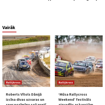
Vairāk
Rallijkross
Rallijkross
Roberts Vītols Dānijā
‘Mūsa Rallycross
izcīna divas uzvaras un
Weekend’ festivāls
sper nozīmīgu soli pretī
aizvadīts ar karstām