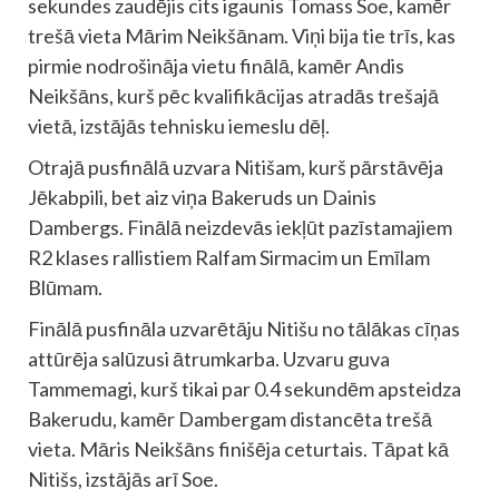
sekundes zaudējis cits igaunis Tomass Soe, kamēr
trešā vieta Mārim Neikšānam. Viņi bija tie trīs, kas
pirmie nodrošināja vietu finālā, kamēr Andis
Neikšāns, kurš pēc kvalifikācijas atradās trešajā
vietā, izstājās tehnisku iemeslu dēļ.
Otrajā pusfinālā uzvara Nitišam, kurš pārstāvēja
Jēkabpili, bet aiz viņa Bakeruds un Dainis
Dambergs. Finālā neizdevās iekļūt pazīstamajiem
R2 klases rallistiem Ralfam Sirmacim un Emīlam
Blūmam.
Finālā pusfināla uzvarētāju Nitišu no tālākas cīņas
attūrēja salūzusi ātrumkarba. Uzvaru guva
Tammemagi, kurš tikai par 0.4 sekundēm apsteidza
Bakerudu, kamēr Dambergam distancēta trešā
vieta. Māris Neikšāns finišēja ceturtais. Tāpat kā
Nitišs, izstājās arī Soe.