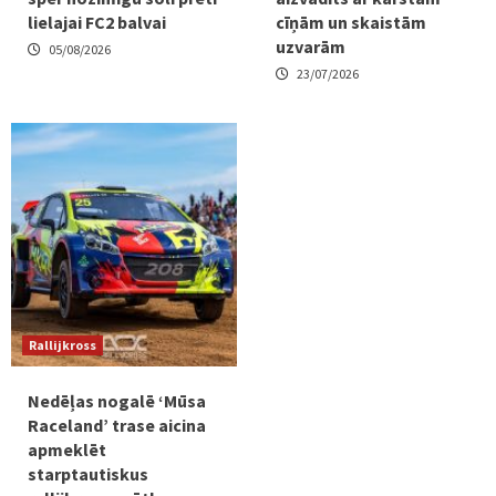
lielajai FC2 balvai
cīņām un skaistām
uzvarām
05/08/2026
23/07/2026
Rallijkross
Nedēļas nogalē ‘Mūsa
Raceland’ trase aicina
apmeklēt
starptautiskus