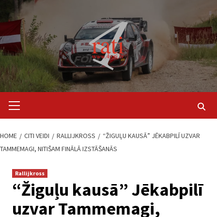
Skip
to
content
Primary
Menu
HOME
CITI VEIDI
RALLIJKROSS
“ŽIGUĻU KAUSĀ” JĒKABPILĪ UZVAR
TAMMEMAGI, NITIŠAM FINĀLĀ IZSTĀŠANĀS
Rallijkross
“Žiguļu kausā” Jēkabpilī
uzvar Tammemagi,