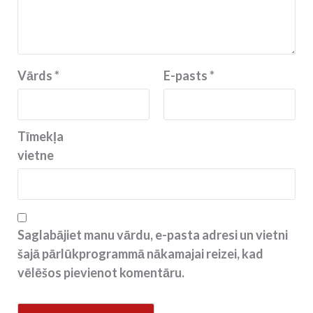
Vārds
*
E-pasts
*
Tīmekļa
vietne
Saglabājiet manu vārdu, e-pasta adresi un vietni
šajā pārlūkprogrammā nākamajai reizei, kad
vēlēšos pievienot komentāru.