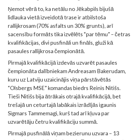
Ņemot vērā to, ka netālu no Jēkabpils bijušā
lidlauka vietā izveidotā trase ir atbilstoša
rallijkrosam (70% asfalts un 30% grunts), arī
sacensību formāts tika izvēlēts “par tēmu” – četras
kvalifikācijas, divi pusfināli un fināls, gluži kā
pasaules rallijkrosa čempionātā.
Pirmajā kvalifikācijā izdevās uzvarēt pasaules
čempionāta dalībniekam Andreasam Bakerudam,
kuru uz Latviju uzaicinājis viņa pārstāvētās
“Olsbergs MSE” komandas biedrs Reinis Nitišs.
Tieši Nitišs bija ātrākais otrajā kvalifikācijā, bet
trešajā un ceturtajā labākais izrādījās igaunis
Sigmars Tammemagi, kurš tad arī kļuva par
uzvarētāju četru kvalifikāciju summā.
Pirmajā pusfinālā viņam bezierunu uzvara – 13