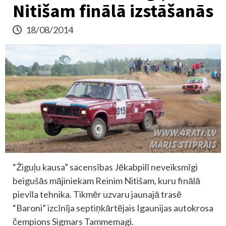
Nitišam finālā izstāšanās
18/08/2014
“Žiguļu kausa” sacensības Jēkabpilī neveiksmīgi
beigušās mājiniekam Reinim Nitišam, kuru finālā
pievīla tehnika. Tikmēr uzvaru jaunajā trasē
“Baroni” izcīnīja septiņkārtējais Igaunijas autokrosa
čempions Sigmars Tammemagi.