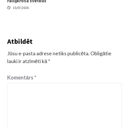
rallijkrosa svētkus
15/07/2026
Atbildēt
Jūsu e-pasta adrese netiks publicēta.
Obligātie
lauki ir atzīmēti kā
*
Komentārs
*