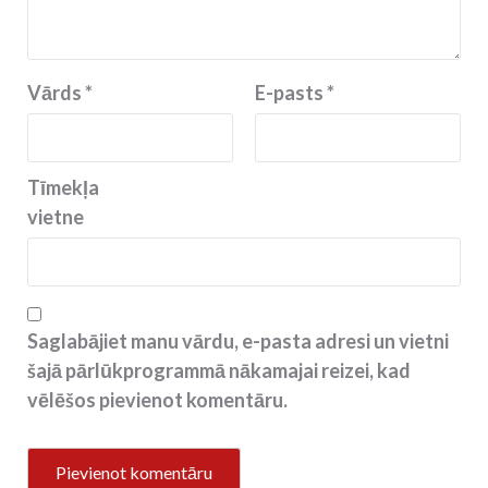
Vārds
*
E-pasts
*
Tīmekļa
vietne
Saglabājiet manu vārdu, e-pasta adresi un vietni
šajā pārlūkprogrammā nākamajai reizei, kad
vēlēšos pievienot komentāru.