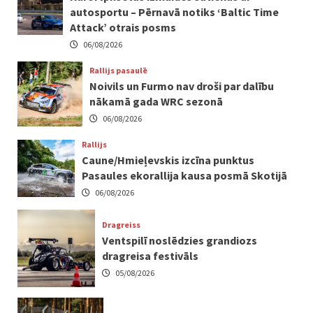
autosportu – Pērnavā notiks ‘Baltic Time
Attack’ otrais posms
06/08/2026
Rallijs pasaulē
Noivils un Furmo nav droši par dalību
nākamā gada WRC sezonā
06/08/2026
Rallijs
Caune/Hmieļevskis izcīna punktus
Pasaules ekorallija kausa posmā Skotijā
06/08/2026
Dragreiss
Ventspilī noslēdzies grandiozs
dragreisa festivāls
05/08/2026