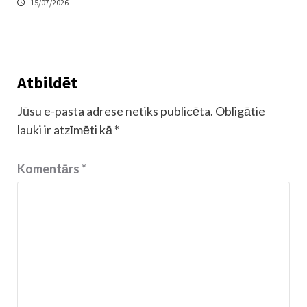
15/07/2026
Atbildēt
Jūsu e-pasta adrese netiks publicēta.
Obligātie
lauki ir atzīmēti kā
*
Komentārs
*