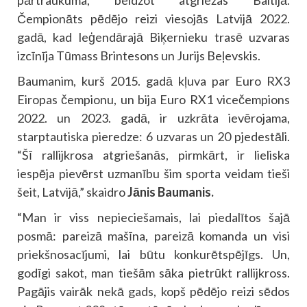
pārtraukuma, beidzot atgriežas Baltijā.
Čempionāts pēdējo reizi viesojās Latvijā 2022.
gadā, kad leģendārajā Biķernieku trasē uzvaras
izcīnīja Tūmass Brintesons un Jurijs Beļevskis.
Baumanim, kurš 2015. gadā kļuva par Euro RX3
Eiropas čempionu, un bija Euro RX1 vicečempions
2022. un 2023. gadā, ir uzkrāta ievērojama,
starptautiska pieredze: 6 uzvaras un 20 pjedestāli.
“Šī rallijkrosa atgriešanās, pirmkārt, ir lieliska
iespēja pievērst uzmanību šim sporta veidam tieši
šeit, Latvijā,” skaidro
Jānis Baumanis.
“Man ir viss nepieciešamais, lai piedalītos šajā
posmā: pareizā mašīna, pareizā komanda un visi
priekšnosacījumi, lai būtu konkurētspējīgs. Un,
godīgi sakot, man tiešām sāka pietrūkt rallijkross.
Pagājis vairāk nekā gads, kopš pēdējo reizi sēdos