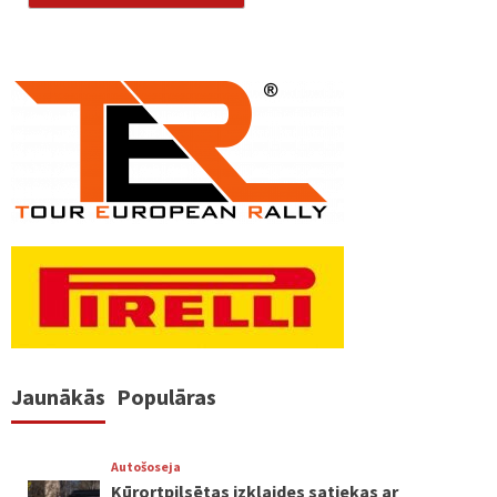
Jaunākās
Populāras
Autošoseja
Kūrortpilsētas izklaides satiekas ar