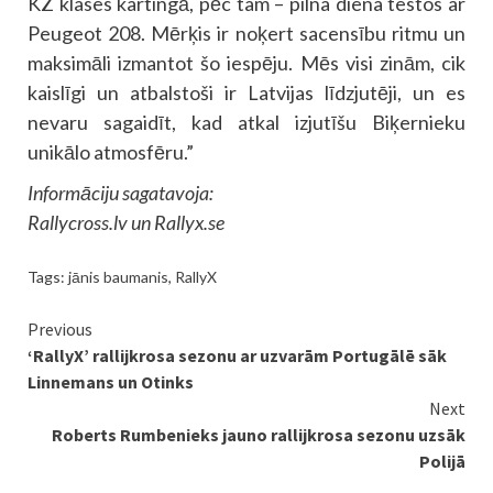
KZ klases kartingā, pēc tam – pilna diena testos ar
Peugeot 208. Mērķis ir noķert sacensību ritmu un
maksimāli izmantot šo iespēju. Mēs visi zinām, cik
kaislīgi un atbalstoši ir Latvijas līdzjutēji, un es
nevaru sagaidīt, kad atkal izjutīšu Biķernieku
unikālo atmosfēru.”
Informāciju sagatavoja:
Rallycross.lv un Rallyx.se
Tags:
jānis baumanis
,
RallyX
Continue
Previous
‘RallyX’ rallijkrosa sezonu ar uzvarām Portugālē sāk
Reading
Linnemans un Otinks
Next
Roberts Rumbenieks jauno rallijkrosa sezonu uzsāk
Polijā