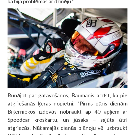
ka bija problēmas ar dzinēju.”
Runājot par gatavošanos, Baumanis atzīst, ka pie
atgriešanās ķeras nopietni: “Pirms pāris dienām
Biķerniekos izdevās nobraukt ap 40 apļiem ar
Speedcar kroskartu, un jāsaka – sajūta ātri
atgriezās. Nākamajās dienās plānoju vēl uzbraukt