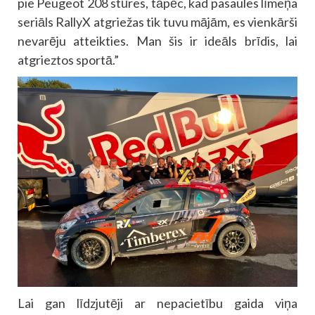
pie Peugeot 208 stūres, tāpēc, kad pasaules līmeņa
seriāls RallyX atgriežas tik tuvu mājām, es vienkārši
nevarēju atteikties. Man šis ir ideāls brīdis, lai
atgrieztos sportā.”
Lai gan līdzjutēji ar nepacietību gaida viņa