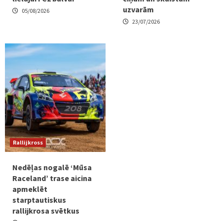
uzvarām
05/08/2026
23/07/2026
Rallijkross
Nedēļas nogalē ‘Mūsa
Raceland’ trase aicina
apmeklēt
starptautiskus
rallijkrosa svētkus