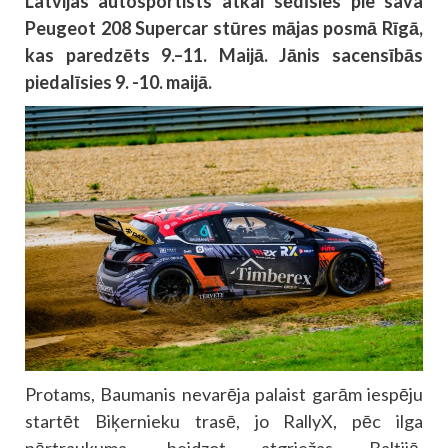
Latvijas autosportists atkal sēdīsies pie sava
Peugeot 208 Supercar stūres mājas posmā Rīgā,
kas paredzēts 9.–11. Maijā. Jānis sacensībās
piedalīsies 9. -10. maijā.
Protams, Baumanis nevarēja palaist garām iespēju
startēt Biķernieku trasē, jo RallyX, pēc ilga