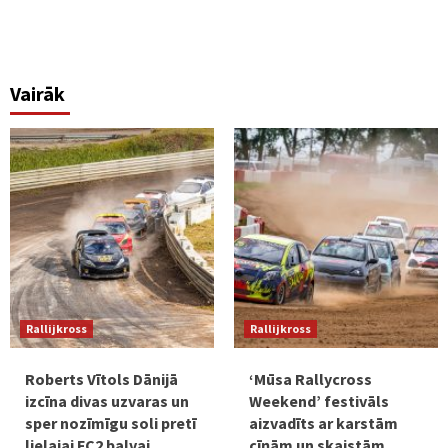
Vairāk
Rallijkross
Rallijkross
Roberts Vītols Dānijā
‘Mūsa Rallycross
izcīna divas uzvaras un
Weekend’ festivāls
sper nozīmīgu soli pretī
aizvadīts ar karstām
lielajai FC2 balvai
cīņām un skaistām