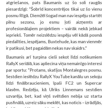
atgriešanos, pats Baumanis uz šo soli raugās
piesardzīgi: “Šobrīd koncentrējos tikai uz šo vienu
posmu Rīgā. Diemžēl šogad man nav iespēju startēt
pilnu sezonu, jo esmu ļoti aizņemts ar
profesionālajiem projektiem – vairāk nekā jebkad
iepriekš. Tomēr neizslēdzu iespēju vēl kādā posmā
piedalīties, iespējams, Buxtehude, kas man vienmēr
ir patikusi, bet pagaidām nekas nav skaidrs.”
Baumanis arī turpina cieši sekot līdzi notikumiem
RallyX seriālā, kas apliecina viņa nemainīgo interesi
par sportu: “Protams, skatījos Montalegres posmu.
Sestdien ieslēdzu RallyX YouTube kanālu un sekoju
līdzi finālbraucieniem, īpaši FC2 un Supercar
klasēm. Redzēju, kā Ulriks Linnemans sestdien
uzvarēja, bet, kad viņš svētdien nebija uz starta
pusfinālā, uzreiz sāku meklēt, kas noticis – izrādījās,