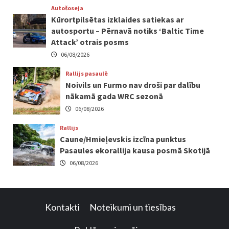
Autošoseja
Kūrortpilsētas izklaides satiekas ar
autosportu – Pērnavā notiks ‘Baltic Time
Attack’ otrais posms
06/08/2026
Rallijs pasaulē
Noivils un Furmo nav droši par dalību
nākamā gada WRC sezonā
06/08/2026
Rallijs
Caune/Hmieļevskis izcīna punktus
Pasaules ekorallija kausa posmā Skotijā
06/08/2026
Kontakti
Noteikumi un tiesības