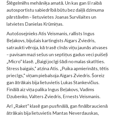
Šlēgelmilhs mehāniķa amatā. Un kas gan šī raibā
autosportistu sabiedrībā būtu bez daiļā dzimuma
pārstāvēm – lietuvietes Joanas Survilaites un
latvietes Danielas Krūmiņas.
Autošosejnieks Atis Veismanis, rallists Ingus
Beļakovs, bijušais kartingists Aigars Zviedris,
satraukti vēroja, kā trasē cīnās viņu jaunās atvases
– pavisam mazi sešus un septiņus gadus veci puišeļi
„Micro” klasē. „Baigi jocīgi šādi no malas skatīties.
Stress baigais,” atzina Atis. „Puika apmierināts, tētis
priecīgs,” viņam piebalsoja Aigars Zviedris. Šoreiz
gan ātrākais bija lietuvietis Lukas Stankevičius.
Finālā aiz viņa palika Ingus Beļakovs, Vadims
Dzubenko, Valters Zviedris, Ernests Veismanis.
Arī „Raket” klasē gan pusfinālā, gan finālbraucienā
ātrākais bija lietuvietis Mantas Neverdauskas,