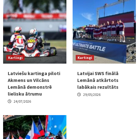
Kartingi
Kartingi
Latviešu kartinga piloti
Latvijai SWS finālā
Akmens un Vilcāns
Lemānā atkārtots
Lemānā demonstrē
labākais rezultāts
lielisku ātrumu
29/05/2026
24/07/2026