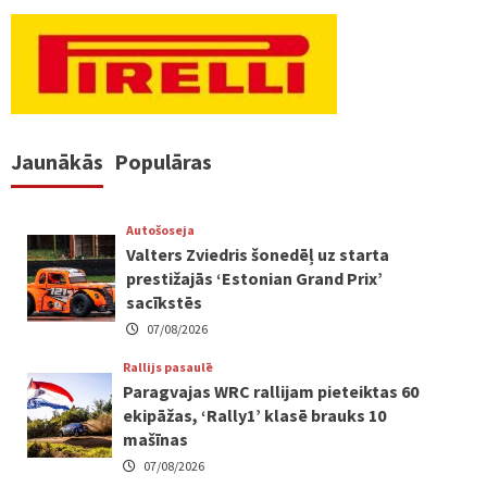
Jaunākās
Populāras
Autošoseja
Valters Zviedris šonedēļ uz starta
prestižajās ‘Estonian Grand Prix’
sacīkstēs
07/08/2026
Rallijs pasaulē
Paragvajas WRC rallijam pieteiktas 60
ekipāžas, ‘Rally1’ klasē brauks 10
mašīnas
07/08/2026