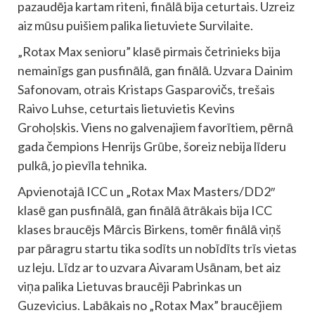
pazaudēja kartam riteni, finālā bija ceturtais. Uzreiz
aiz mūsu puišiem palika lietuviete Survilaite.
„Rotax Max senioru” klasē pirmais četrinieks bija
nemainīgs gan pusfinālā, gan finālā. Uzvara Dainim
Safonovam, otrais Kristaps Gasparovičs, trešais
Raivo Luhse, ceturtais lietuvietis Kevins
Grohoļskis. Viens no galvenajiem favorītiem, pērnā
gada čempions Henrijs Grūbe, šoreiz nebija līderu
pulkā, jo pievīla tehnika.
Apvienotajā ICC un „Rotax Max Masters/DD2″
klasē gan pusfinālā, gan finālā ātrākais bija ICC
klases braucējs Mārcis Birkens, tomēr finālā viņš
par pāragru startu tika sodīts un nobīdīts trīs vietas
uz leju. Līdz ar to uzvara Aivaram Usānam, bet aiz
viņa palika Lietuvas braucēji Pabrinkas un
Guzevicius. Labākais no „Rotax Max” braucējiem