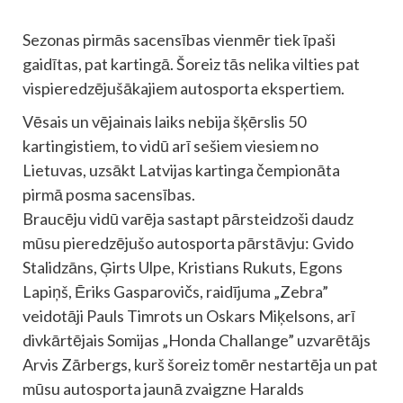
Sezonas pirmās sacensības vienmēr tiek īpaši
gaidītas, pat kartingā. Šoreiz tās nelika vilties pat
vispieredzējušākajiem autosporta ekspertiem.
Vēsais un vējainais laiks nebija šķērslis 50
kartingistiem, to vidū arī sešiem viesiem no
Lietuvas, uzsākt Latvijas kartinga čempionāta
pirmā posma sacensības.
Braucēju vidū varēja sastapt pārsteidzoši daudz
mūsu pieredzējušo autosporta pārstāvju: Gvido
Stalidzāns, Ģirts Ulpe, Kristians Rukuts, Egons
Lapiņš, Ēriks Gasparovičs, raidījuma „Zebra”
veidotāji Pauls Timrots un Oskars Miķelsons, arī
divkārtējais Somijas „Honda Challange” uzvarētājs
Arvis Zārbergs, kurš šoreiz tomēr nestartēja un pat
mūsu autosporta jaunā zvaigzne Haralds