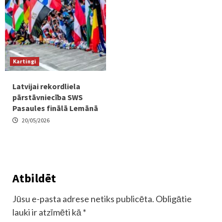
Kartingi
Latvijai rekordliela
pārstāvniecība SWS
Pasaules finālā Lemānā
20/05/2026
Atbildēt
Jūsu e-pasta adrese netiks publicēta.
Obligātie
lauki ir atzīmēti kā
*