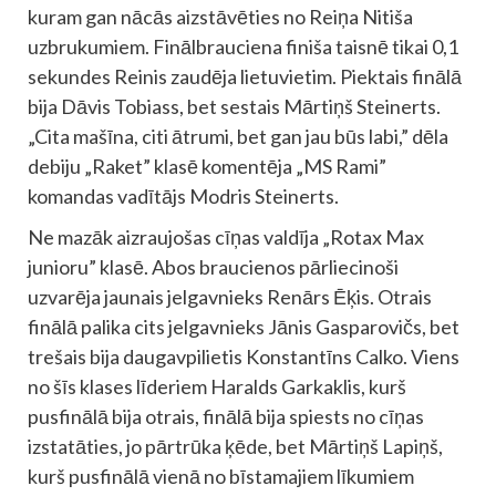
kuram gan nācās aizstāvēties no Reiņa Nitiša
uzbrukumiem. Finālbrauciena finiša taisnē tikai 0,1
sekundes Reinis zaudēja lietuvietim. Piektais finālā
bija Dāvis Tobiass, bet sestais Mārtiņš Steinerts.
„Cita mašīna, citi ātrumi, bet gan jau būs labi,” dēla
debiju „Raket” klasē komentēja „MS Rami”
komandas vadītājs Modris Steinerts.
Ne mazāk aizraujošas cīņas valdīja „Rotax Max
junioru” klasē. Abos braucienos pārliecinoši
uzvarēja jaunais jelgavnieks Renārs Ēķis. Otrais
finālā palika cits jelgavnieks Jānis Gasparovičs, bet
trešais bija daugavpilietis Konstantīns Calko. Viens
no šīs klases līderiem Haralds Garkaklis, kurš
pusfinālā bija otrais, finālā bija spiests no cīņas
izstatāties, jo pārtrūka ķēde, bet Mārtiņš Lapiņš,
kurš pusfinālā vienā no bīstamajiem līkumiem