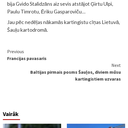
bija Gvido Stalidzāns aiz sevis atstājot Ģirtu Ulpi,
Paulu Timrotu, Ēriku Gasparoviču…
Jau pēc nedēļas nākamās kartingistu cīņas Lietuvā,
Šauļu kartodromā.
Continue
Previous
Francijas pavasaris
Reading
Next
Baltijas pirmais posms Šauļos, diviem mūsu
kartingistiem uzvaras
Vairāk