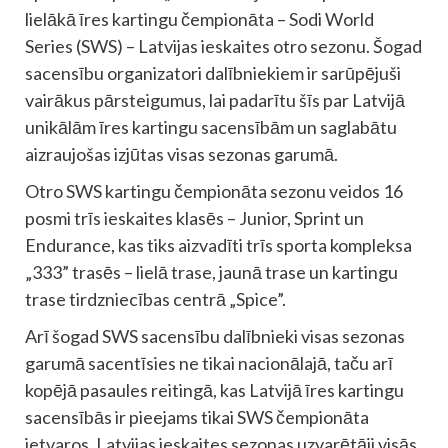
lielākā īres kartingu čempionāta – Sodi World
Series (SWS) – Latvijas ieskaites otro sezonu. Šogad
sacensību organizatori dalībniekiem ir sarūpējuši
vairākus pārsteigumus, lai padarītu šīs par Latvijā
unikālām īres kartingu sacensībām un saglabātu
aizraujošas izjūtas visas sezonas garumā.
Otro SWS kartingu čempionāta sezonu veidos 16
posmi trīs ieskaites klasēs – Junior, Sprint un
Endurance, kas tiks aizvadīti trīs sporta kompleksa
„333” trasēs – lielā trase, jaunā trase un kartingu
trase tirdzniecības centrā „Spice”.
Arī šogad SWS sacensību dalībnieki visas sezonas
garumā sacentīsies ne tikai nacionālajā, taču arī
kopējā pasaules reitingā, kas Latvijā īres kartingu
sacensībās ir pieejams tikai SWS čempionāta
ietvaros. Latvijas ieskaites sezonas uzvarētāji visās