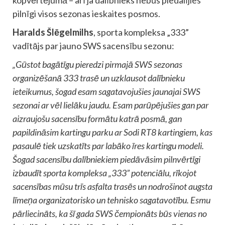
pilnīgi visos sezonas ieskaites posmos.
Haralds Šlēgelmilhs
, sporta kompleksa „333”
vadītājs par jauno SWS sacensību sezonu:
„Gūstot bagātīgu pieredzi pirmajā SWS sezonas
organizēšanā 333 trasē un uzklausot dalībnieku
ieteikumus, šogad esam sagatavojušies jaunajai SWS
sezonai ar vēl lielāku jaudu. Esam parūpējušies gan par
aizraujošu sacensību formātu katrā posmā, gan
papildināsim kartingu parku ar Sodi RT8 kartingiem, kas
pasaulē tiek uzskatīts par labāko īres kartingu modeli.
Šogad sacensību dalībniekiem piedāvāsim pilnvērtīgi
izbaudīt sporta kompleksa „333” potenciālu, rīkojot
sacensības mūsu trīs asfalta trasēs un nodrošinot augsta
līmeņa organizatorisko un tehnisko sagatavotību. Esmu
pārliecināts, ka šī gada SWS čempionāts būs vienas no