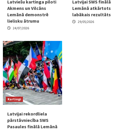
Latviešu kartinga piloti
Latvijai SWS finālā
Akmens un Vilcāns
Lemānā atkārtots
Lemānā demonstrē
labākais rezultāts
lielisku ātrumu
29/05/2026
24/07/2026
Kartingi
Latvijai rekordliela
pārstāvniecība SWS
Pasaules finālā Lemānā