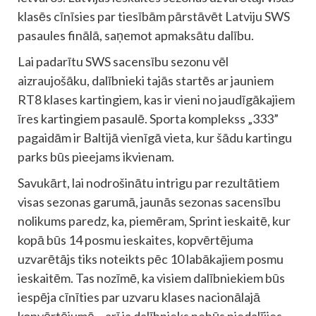
klasēs cīnīsies par tiesībām pārstāvēt Latviju SWS
pasaules finālā, saņemot apmaksātu dalību.
Lai padarītu SWS sacensību sezonu vēl
aizraujošāku, dalībnieki tajās startēs ar jauniem
RT8 klases kartingiem, kas ir vieni no jaudīgākajiem
īres kartingiem pasaulē. Sporta komplekss „333”
pagaidām ir Baltijā vienīgā vieta, kur šādu kartingu
parks būs pieejams ikvienam.
Savukārt, lai nodrošinātu intrigu par rezultātiem
visas sezonas garumā, jaunās sezonas sacensību
nolikums paredz, ka, piemēram, Sprint ieskaitē, kur
kopā būs 14 posmu ieskaites, kopvērtējuma
uzvarētājs tiks noteikts pēc 10 labākajiem posmu
ieskaitēm. Tas nozīmē, ka visiem dalībniekiem būs
iespēja cīnīties par uzvaru klases nacionālajā
kopvērtējumā – arī ja dalībnieks nebūs piedalījies