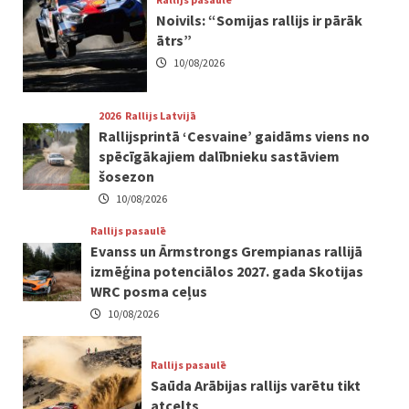
Noivils: “Somijas rallijs ir pārāk
ātrs”
10/08/2026
2026
Rallijs Latvijā
Rallijsprintā ‘Cesvaine’ gaidāms viens no
spēcīgākajiem dalībnieku sastāviem
šosezon
10/08/2026
Rallijs pasaulē
Evanss un Ārmstrongs Grempianas rallijā
izmēģina potenciālos 2027. gada Skotijas
WRC posma ceļus
10/08/2026
Rallijs pasaulē
Saūda Arābijas rallijs varētu tikt
atcelts