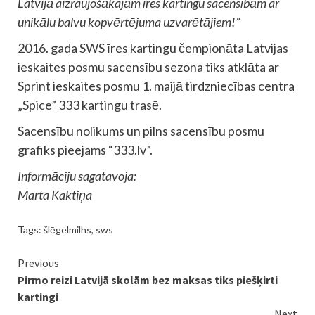
Latvijā aizraujošākajām īres kartingu sacensībām ar
unikālu balvu kopvērtējuma uzvarētājiem!”
2016. gada SWS īres kartingu čempionāta Latvijas
ieskaites posmu sacensību sezona tiks atklāta ar
Sprint ieskaites posmu 1. maijā tirdzniecības centra
„Spice” 333 kartingu trasē.
Sacensību nolikums un pilns sacensību posmu
grafiks pieejams “333.lv”.
Informāciju sagatavoja:
Marta Kaktiņa
Tags:
šlēgelmilhs
,
sws
Continue
Previous
Pirmo reizi Latvijā skolām bez maksas tiks piešķirti
Reading
kartingi
Next