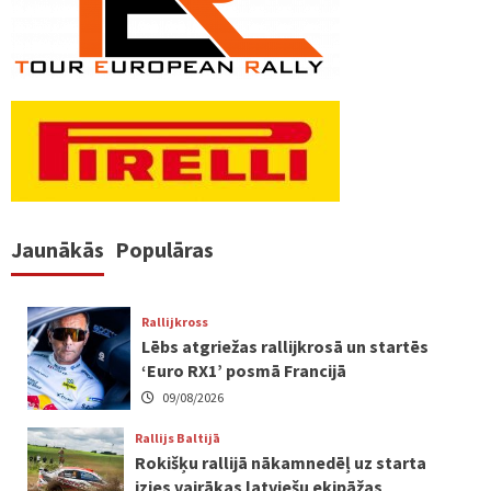
Jaunākās
Populāras
Rallijkross
Lēbs atgriežas rallijkrosā un startēs
‘Euro RX1’ posmā Francijā
09/08/2026
Rallijs Baltijā
Rokišķu rallijā nākamnedēļ uz starta
izies vairākas latviešu ekipāžas