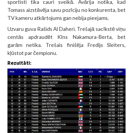
sportisti tika cauri sveikā. Avārija notika, kad
Tomass aizstāvēja savu pozīciju no konkurenta, bet
TV kameru atkārtojums gan nebija pieejams.
Uzvaru guva Rašids Al Daheri. Trešajā sacīkstē viņu
centās apdraudēt Kīns Nakamura-Berta, bet
garām netika. Trešais finišēja Fredijs Sleiters,
kļūstot par čempionu.
Rezultāti: