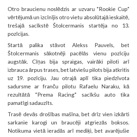
Otro braucienu noslēdzis ar uzvaru “Rookie Cup”
vērtējumā un izcīnījis otro vietu absolūtajā ieskaitē,
trešajā sacīkstē Štolcermanis startēja no 13.
pozīcijas.
Startā palika stāvot Alekss Pauvels, bet
Štolcermanis sākotnēji pacēlās vienu pozīciju
augstāk. Cīņas bija spraigas, vairāki piloti arī
izbrauca ārpus trases, bet latviešu pilots bija atkritis
uz 19. pozīciju. Jau otrajā aplī tika piedzīvota
sadursme ar franču pilotu Rafaelu Naraku, kā
rezultātā “Prema Racing” sacīkšu auto tika
pamatīgi sadauzīts.
Trasē devās drošības mašīna, bet drīz vien izkārti
sarkanie karogi un braucēji atgriezās boksos.
Notikuma vietā ieradās arī mediķi, bet avarējušie