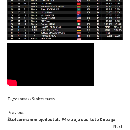
Tags:
tomass štolcermanis
Continue
Previous
Štolcermanim pjedestāls F4 otrajā sacīkstē Dubaijā
Reading
Next