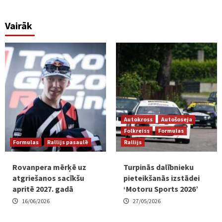
Vairāk
Autokross
Autošoseja
Folkreiss
Formulas
Formulas
Rallijs pasaulē
Rallijs
Rovanpera mērķē uz
Turpinās dalībnieku
atgriešanos sacīkšu
pieteikšanās izstādei
apritē 2027. gadā
‘Motoru Sports 2026’
16/06/2026
27/05/2026