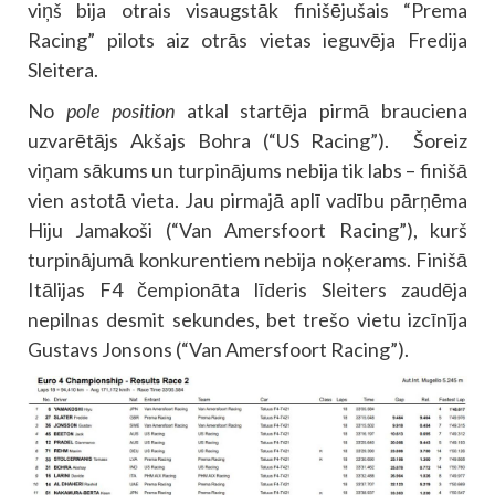
viņš bija otrais visaugstāk finišējušais “Prema
Racing” pilots aiz otrās vietas ieguvēja Fredija
Sleitera.
No
pole position
atkal startēja pirmā brauciena
uzvarētājs Akšajs Bohra (“US Racing”). Šoreiz
viņam sākums un turpinājums nebija tik labs – finišā
vien astotā vieta. Jau pirmajā aplī vadību pārņēma
Hiju Jamakoši (“Van Amersfoort Racing”), kurš
turpinājumā konkurentiem nebija noķerams. Finišā
Itālijas F4 čempionāta līderis Sleiters zaudēja
nepilnas desmit sekundes, bet trešo vietu izcīnīja
Gustavs Jonsons (“Van Amersfoort Racing”).