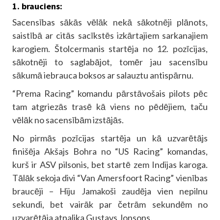
1. brauciens:
Sacensības sākās vēlāk nekā sākotnēji plānots,
saistībā ar citās sacīkstēs izkārtajiem sarkanajiem
karogiem. Štolcermanis startēja no 12. pozīcijas,
sākotnēji to saglabājot, tomēr jau sacensību
sākumā iebrauca boksos ar salauztu antispārnu.
“Prema Racing” komandu pārstāvošais pilots pēc
tam atgriezās trasē kā viens no pēdējiem, taču
vēlāk no sacensībām izstājās.
No pirmās pozīcijas startēja un kā uzvarētājs
finišēja Akšajs Bohra no “US Racing” komandas,
kurš ir ASV pilsonis, bet startē zem Indijas karoga.
Tālāk sekoja divi “Van Amersfoort Racing” vienības
braucēji – Hiju Jamakoši zaudēja vien nepilnu
sekundi, bet vairāk par četrām sekundēm no
uzvarētāja atpalika Gustavs Jonsons.