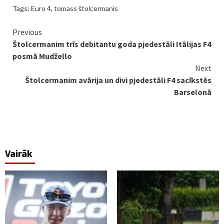
Tags:
Euro 4
,
tomass štolcermanis
Continue
Previous
Štolcermanim trīs debitantu goda pjedestāli Itālijas F4
Reading
posmā Mudžello
Next
Štolcermanim avārija un divi pjedestāli F4 sacīkstēs
Barselonā
Vairāk