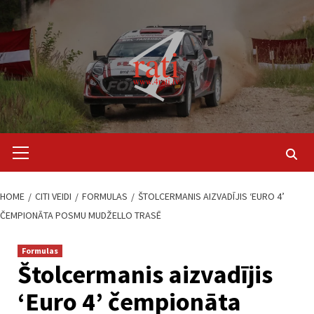
Skip
to
content
Primary
Menu
HOME
CITI VEIDI
FORMULAS
ŠTOLCERMANIS AIZVADĪJIS ‘EURO 4’
ČEMPIONĀTA POSMU MUDŽELLO TRASĒ
Formulas
Štolcermanis aizvadījis
‘Euro 4’ čempionāta