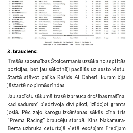
3. brauciens:
Trešās sacensības Štolcermanis uzsāka no septītās
pozīcijas, bet jau sākotnēji pacēlās uz sesto vietu.
Startā stāvot palika Rašids Al Daheri, kuram bija
jāstartē no pirmās rindas.
Jau sacīkšu sākumā trasē izbrauca drošības mašīna,
kad sadursmi piedzīvoja divi piloti, izlidojot grants
joslā. Pēc zaļo karogu izkāršanas sākās cīņa trīs
“Prema Racing” braucēju starpā. Kīns Nakamura-
Berta uzbruka ceturtajā vietā esošajam Fredijam