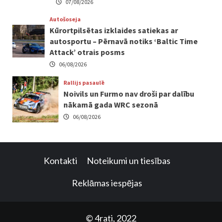
07/08/2026
Autošoseja
Kūrortpilsētas izklaides satiekas ar
autosportu – Pērnavā notiks ‘Baltic Time
Attack’ otrais posms
06/08/2026
Rallijs pasaulē
Noivils un Furmo nav droši par dalību
nākamā gada WRC sezonā
06/08/2026
Kontakti
Noteikumi un tiesības
Reklāmas iespējas
© 4rati, 2022