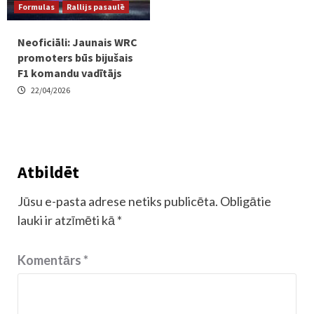
Formulas
Rallijs pasaulē
Neoficiāli: Jaunais WRC
promoters būs bijušais
F1 komandu vadītājs
22/04/2026
Atbildēt
Jūsu e-pasta adrese netiks publicēta.
Obligātie
lauki ir atzīmēti kā
*
Komentārs
*