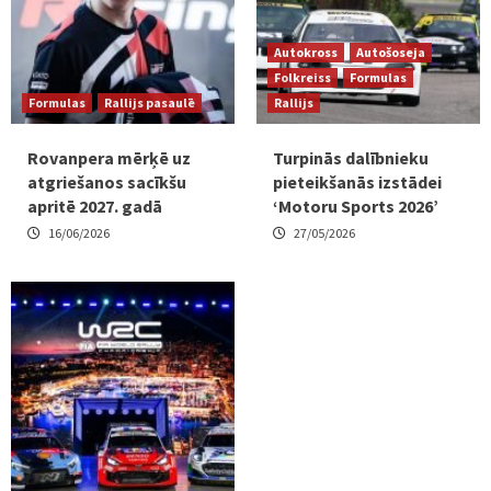
Autokross
Autošoseja
Folkreiss
Formulas
Formulas
Rallijs pasaulē
Rallijs
Rovanpera mērķē uz
Turpinās dalībnieku
atgriešanos sacīkšu
pieteikšanās izstādei
apritē 2027. gadā
‘Motoru Sports 2026’
16/06/2026
27/05/2026