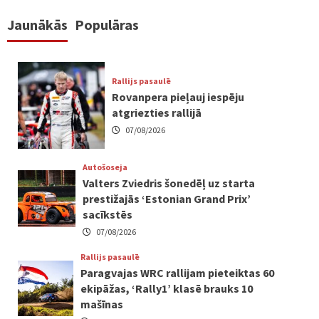
Jaunākās
Populāras
Rallijs pasaulē
Rovanpera pieļauj iespēju
atgriezties rallijā
07/08/2026
Autošoseja
Valters Zviedris šonedēļ uz starta
prestižajās ‘Estonian Grand Prix’
sacīkstēs
07/08/2026
Rallijs pasaulē
Paragvajas WRC rallijam pieteiktas 60
ekipāžas, ‘Rally1’ klasē brauks 10
mašīnas