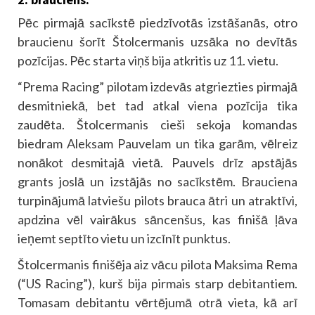
Pēc pirmajā sacīkstē piedzīvotās izstāšanās, otro
braucienu šorīt Štolcermanis uzsāka no devītās
pozīcijas. Pēc starta viņš bija atkritis uz 11. vietu.
“Prema Racing” pilotam izdevās atgriezties pirmajā
desmitniekā, bet tad atkal viena pozīcija tika
zaudēta. Štolcermanis cieši sekoja komandas
biedram Aleksam Pauvelam un tika garām, vēlreiz
nonākot desmitajā vietā. Pauvels drīz apstājās
grants joslā un izstājās no sacīkstēm. Brauciena
turpinājumā latviešu pilots brauca ātri un atraktīvi,
apdzina vēl vairākus sāncenšus, kas finišā ļāva
ieņemt septīto vietu un izcīnīt punktus.
Štolcermanis finišēja aiz vācu pilota Maksima Rema
(“US Racing”), kurš bija pirmais starp debitantiem.
Tomasam debitantu vērtējumā otrā vieta, kā arī