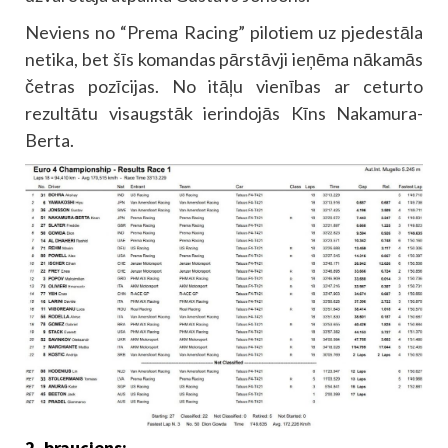
Neviens no “Prema Racing” pilotiem uz pjedestāla
netika, bet šīs komandas pārstāvji ieņēma nākamās
četras pozīcijas. No itāļu vienības ar ceturto
rezultātu visaugstāk ierindojās Kīns Nakamura-
Berta.
2. brauciens: