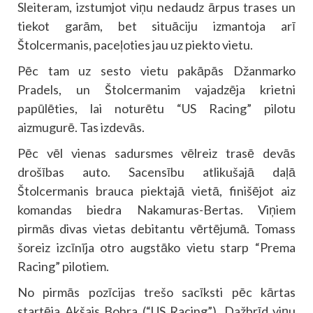
Sleiteram, izstumjot viņu nedaudz ārpus trases un
tiekot garām, bet situāciju izmantoja arī
Štolcermanis, paceļoties jau uz piekto vietu.
Pēc tam uz sesto vietu pakāpās Džanmarko
Pradels, un Štolcermanim vajadzēja krietni
papūlēties, lai noturētu “US Racing” pilotu
aizmugurē. Tas izdevās.
Pēc vēl vienas sadursmes vēlreiz trasē devās
drošības auto. Sacensību atlikušajā daļā
Štolcermanis brauca piektajā vietā, finišējot aiz
komandas biedra Nakamuras-Bertas. Viņiem
pirmās divas vietas debitantu vērtējumā. Tomass
šoreiz izcīnīja otro augstāko vietu starp “Prema
Racing” pilotiem.
No pirmās pozīcijas trešo sacīksti pēc kārtas
startēja Akšajs Bohra (“US Racing”). Dažbrīd viņu