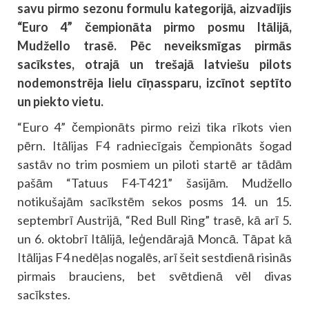
savu pirmo sezonu formulu kategorijā, aizvadījis
“Euro 4” čempionāta pirmo posmu Itālijā,
Mudžello trasē. Pēc neveiksmīgas pirmās
sacīkstes, otrajā un trešajā latviešu pilots
nodemonstrēja lielu cīņassparu, izcīnot septīto
un piekto vietu.
“Euro 4” čempionāts pirmo reizi tika rīkots vien
pērn. Itālijas F4 radniecīgais čempionāts šogad
sastāv no trim posmiem un piloti startē ar tādām
pašām “Tatuus F4-T421” šasijām. Mudžello
notikušajām sacīkstēm sekos posms 14. un 15.
septembrī Austrijā, “Red Bull Ring” trasē, kā arī 5.
un 6. oktobrī Itālijā, leģendārajā Moncā. Tāpat kā
Itālijas F4 nedēļas nogalēs, arī šeit sestdienā risinās
pirmais brauciens, bet svētdienā vēl divas
sacīkstes.