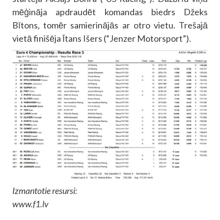
mēģināja apdraudēt komandas biedrs Džeks
Bītons, tomēr samierinājās ar otro vietu. Trešajā
vietā finišēja Ītans Išers (“Jenzer Motorsport”).
Izmantotie resursi:
www.f1.lv