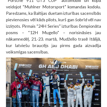
“Porsche 911 GT3 CUP” automobili un kopā
veidojot “Muhlner Motorsport” komandas kodolu.
Paredzams, ka Baltijas duetam izturības sacensībās
pievienosies vēl kāds pilots, kurš gan šobrīd vēl nav
izziņots. Pirmais “24H Series” izturības čempionāta
posms – “12H Mugello” – norisināsies jau
nākamnedēļ, 21.-23. martā, Mudžello trasē Itālijā,
kur latviešu braucējs jau pirms gada aizvadīja
veiksmīgas sacensības.