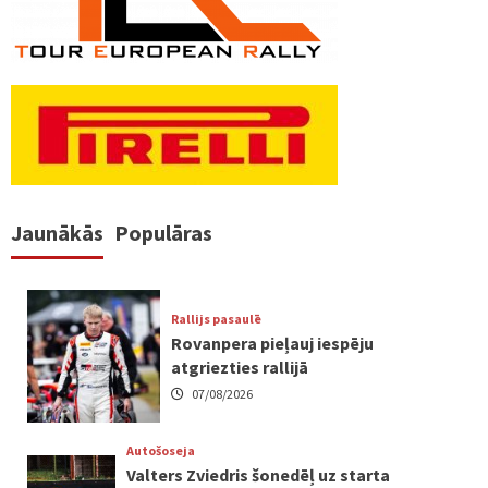
Jaunākās
Populāras
Rallijs pasaulē
Rovanpera pieļauj iespēju
atgriezties rallijā
07/08/2026
Autošoseja
Valters Zviedris šonedēļ uz starta