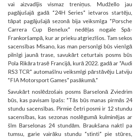
vai aizvadījis vismaz treniņus. Mudžello jau
pagājušajā gadā “24H Series” ietvaros startēju,
tāpat pagājušajā sezonā bija veiksmīga “Porsche
Carrera Cup Benelux” nedēļas nogale Spā-
Frankoršampā, kur ar prieku atgriezīšos. Tam sekos
sacensības Misano, kas man personīgi būs vienīgā
pilnīgi jaunā trase, savukārt ceturtais posms būs
Pola Rikāra trasē Francijā, kurā 2022. gadā ar “Audi
RS3 TCR” automašīnu veiksmīgi pārstāvēju Latviju
“FIA Motorsport Games” pasākumā.”
Savukārt noslēdzošais posms Barselonā Zviedrim
būs, kas pavisam īpašs: “Tās būs manas pirmās 24
stundu sacensības. Pirmie četri posmi ir 12 stundu
sacensības, kas sezonas noslēgumā kulminējas ar
šīm Barselonas 24 stundām. Braukšana naktī pa
tumsu, garie vairāku stundu “stinti” pie stūres,