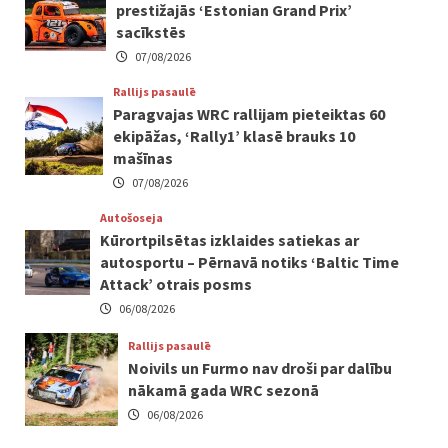
prestižajās ‘Estonian Grand Prix’
sacīkstēs
07/08/2026
Rallijs pasaulē
Paragvajas WRC rallijam pieteiktas 60
ekipāžas, ‘Rally1’ klasē brauks 10
mašīnas
07/08/2026
Autošoseja
Kūrortpilsētas izklaides satiekas ar
autosportu – Pērnavā notiks ‘Baltic Time
Attack’ otrais posms
06/08/2026
Rallijs pasaulē
Noivils un Furmo nav droši par dalību
nākamā gada WRC sezonā
06/08/2026