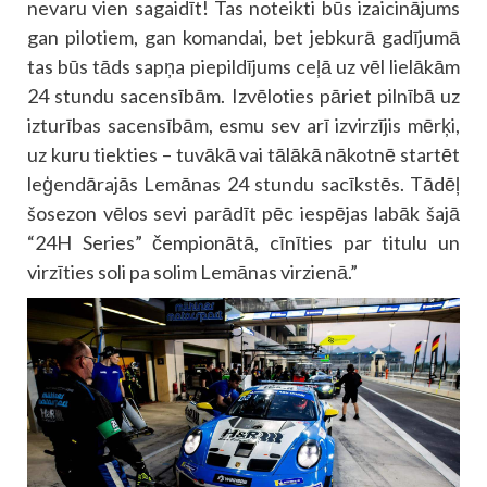
nevaru vien sagaidīt! Tas noteikti būs izaicinājums
gan pilotiem, gan komandai, bet jebkurā gadījumā
tas būs tāds sapņa piepildījums ceļā uz vēl lielākām
24 stundu sacensībām. Izvēloties pāriet pilnībā uz
izturības sacensībām, esmu sev arī izvirzījis mērķi,
uz kuru tiekties – tuvākā vai tālākā nākotnē startēt
leģendārajās Lemānas 24 stundu sacīkstēs. Tādēļ
šosezon vēlos sevi parādīt pēc iespējas labāk šajā
“24H Series” čempionātā, cīnīties par titulu un
virzīties soli pa solim Lemānas virzienā.”