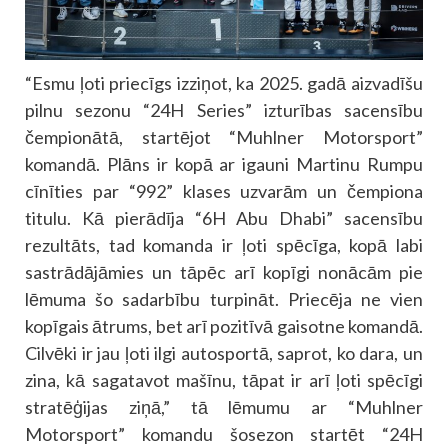
“Esmu ļoti priecīgs izziņot, ka 2025. gadā aizvadīšu
pilnu sezonu “24H Series” izturības sacensību
čempionātā, startējot “Muhlner Motorsport”
komandā. Plāns ir kopā ar igauni Martinu Rumpu
cīnīties par “992” klases uzvarām un čempiona
titulu. Kā pierādīja “6H Abu Dhabi” sacensību
rezultāts, tad komanda ir ļoti spēcīga, kopā labi
sastrādājāmies un tāpēc arī kopīgi nonācām pie
lēmuma šo sadarbību turpināt. Priecēja ne vien
kopīgais ātrums, bet arī pozitīvā gaisotne komandā.
Cilvēki ir jau ļoti ilgi autosportā, saprot, ko dara, un
zina, kā sagatavot mašīnu, tāpat ir arī ļoti spēcīgi
stratēģijas ziņā,” tā lēmumu ar “Muhlner
Motorsport” komandu šosezon startēt “24H