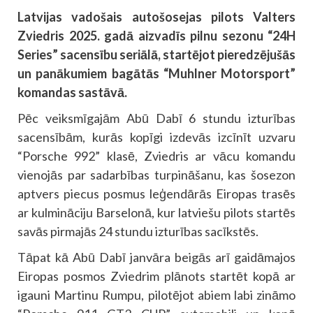
Latvijas vadošais autošosejas pilots Valters
Zviedris 2025. gadā aizvadīs pilnu sezonu “24H
Series” sacensību seriālā, startējot pieredzējušās
un panākumiem bagātās “Muhlner Motorsport”
komandas sastāvā.
Pēc veiksmīgajām Abū Dabī 6 stundu izturības
sacensībām, kurās kopīgi izdevās izcīnīt uzvaru
“Porsche 992” klasē, Zviedris ar vācu komandu
vienojās par sadarbības turpināšanu, kas šosezon
aptvers piecus posmus leģendārās Eiropas trasēs
ar kulmināciju Barselonā, kur latviešu pilots startēs
savās pirmajās 24 stundu izturības sacīkstēs.
Tāpat kā Abū Dabī janvāra beigās arī gaidāmajos
Eiropas posmos Zviedrim plānots startēt kopā ar
igauni Martinu Rumpu, pilotējot abiem labi zināmo