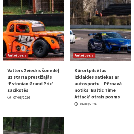
Autošoseja
Autošoseja
Valters Zviedris šonedēļ
Kūrortpilsētas
uz starta prestižajās
izklaides satiekas ar
‘Estonian Grand Prix’
autosportu – Pērnavā
sacīkstēs
notiks ‘Baltic Time
Attack’ otrais posms
07/08/2026
06/08/2026