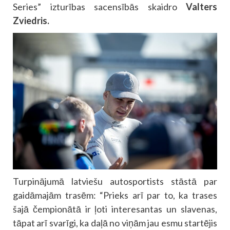
Series” izturības sacensībās skaidro
Valters
Zviedris.
Turpinājumā latviešu autosportists stāstā par
gaidāmajām trasēm: “Prieks arī par to, ka trases
šajā čempionātā ir ļoti interesantas un slavenas,
tāpat arī svarīgi, ka daļā no viņām jau esmu startējis