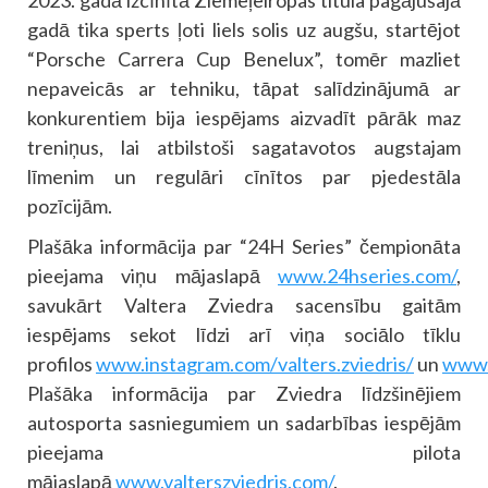
gadā tika sperts ļoti liels solis uz augšu, startējot
“Porsche Carrera Cup Benelux”, tomēr mazliet
nepaveicās ar tehniku, tāpat salīdzinājumā ar
konkurentiem bija iespējams aizvadīt pārāk maz
treniņus, lai atbilstoši sagatavotos augstajam
līmenim un regulāri cīnītos par pjedestāla
pozīcijām.
Plašāka informācija par “24H Series” čempionāta
pieejama viņu mājaslapā
www.24hseries.com/
,
savukārt Valtera Zviedra sacensību gaitām
iespējams sekot līdzi arī viņa sociālo tīklu
profilos
www.instagram.com/valters.zviedris/
un
www.
Plašāka informācija par Zviedra līdzšinējiem
autosporta sasniegumiem un sadarbības iespējām
pieejama pilota
mājaslapā
www.valterszviedris.com/
.