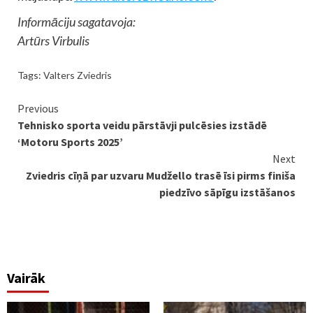
Informāciju sagatavoja:
Artūrs Virbulis
Tags:
Valters Zviedris
Continue
Previous
Tehnisko sporta veidu pārstāvji pulcēsies izstādē
Reading
‘Motoru Sports 2025’
Next
Zviedris cīņā par uzvaru Mudžello trasē īsi pirms finiša
piedzīvo sāpīgu izstāšanos
Vairāk