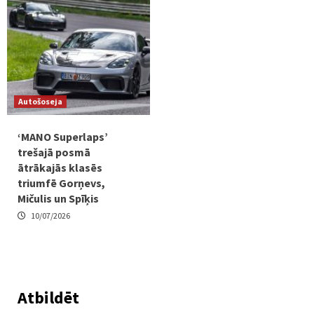
Autošoseja
‘MANO Superlaps’
trešajā posmā
ātrākajās klasēs
triumfē Gorņevs,
Mičulis un Spīķis
10/07/2026
Atbildēt