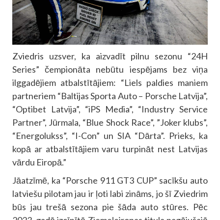
Zviedris uzsver, ka aizvadīt pilnu sezonu “24H
Series” čempionāta nebūtu iespējams bez viņa
ilggadējiem atbalstītājiem: “Liels paldies maniem
partneriem “Baltijas Sporta Auto – Porsche Latvija”,
“Optibet Latvija”, “iPS Media”, “Industry Service
Partner”, Jūrmala, “Blue Shock Race”, ”Joker klubs”,
“Energolukss”, “I-Con” un SIA “Dārta”. Prieks, ka
kopā ar atbalstītājiem varu turpināt nest Latvijas
vārdu Eiropā.”
Jāatzīmē, ka “Porsche 911 GT3 CUP” sacīkšu auto
latviešu pilotam jau ir ļoti labi zināms, jo šī Zviedrim
būs jau trešā sezona pie šāda auto stūres. Pēc
2023. gadā izcīnītā Ziemeļeiropas titula pagājušajā