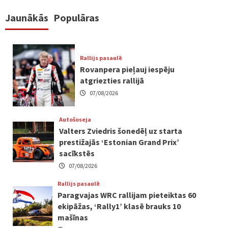
Jaunākās
Populāras
Rallijs pasaulē
Rovanpera pieļauj iespēju
atgriezties rallijā
07/08/2026
Autošoseja
Valters Zviedris šonedēļ uz starta
prestižajās ‘Estonian Grand Prix’
sacīkstēs
07/08/2026
Rallijs pasaulē
Paragvajas WRC rallijam pieteiktas 60
ekipāžas, ‘Rally1’ klasē brauks 10
mašīnas