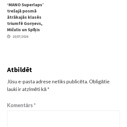
‘MANO Superlaps’
trešajā posmā
ātrākajās klasēs
triumfē Gorņevs,
Mičulis un Spīķis
10/07/2026
Atbildēt
Jūsu e-pasta adrese netiks publicēta.
Obligātie
lauki ir atzīmēti kā
*
Komentārs
*