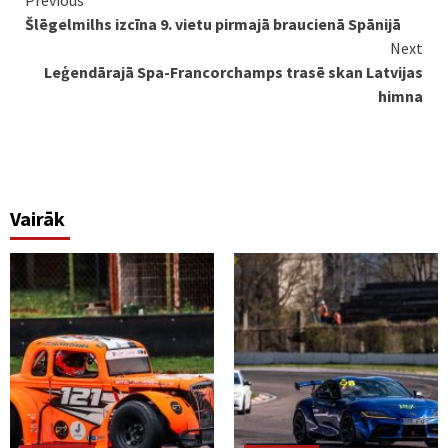
Continue
Šlēgelmilhs izcīna 9. vietu pirmajā braucienā Spānijā
Reading
Next
Leģendārajā Spa-Francorchamps trasē skan Latvijas
himna
Vairāk