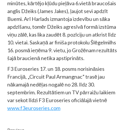
minūtes, kārtējo kļūdu pieļāva 6.vietā braucošais
anglis Džeiks (James Jakes), ļaujot sevi apdzīt
Buemi. Arī Harlads izmantoja izdevību un sāka
apdzīšanu, tomēr Džeiks agresīvā formā izstūma
viņu zālē, kas lika zaudēt 8. pozīciju un atkrist līdz
10. vietai. Saskaņā ar finiša protokolu Šlēgelmilhs
16. posmā ieņēma 9. vietu, jo Grožēnam rezultāts
šajā braucienā netika apstiprināts.
F3 Euroseries 17. un 18. posms norisināsies
Francijā, „Circuit Paul Armangnac” trasē jau
nākamajā nedēļas nogalē no 28. līdz 30.
septembrim. Rezultātiem un TV pārraižu laikiem
var sekot līdzi F3 Euroseries oficiālajā vietnē
www.f3euroseries.com
Previous