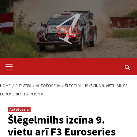
Skip
to
content
Primary
Menu
HOME
CITI VEIDI
AUTOŠOSEJA
ŠLĒGELMILHS IZCĪNA 9. VIETU ARĪ F3
EUROSERIES 16. POSMĀ
Autošoseja
Šlēgelmilhs izcīna 9.
vietu arī F3 Euroseries