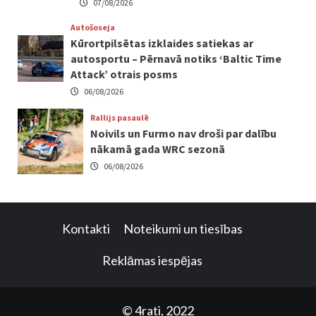
07/08/2026
Autošoseja
Kūrortpilsētas izklaides satiekas ar
autosportu – Pērnavā notiks ‘Baltic Time
Attack’ otrais posms
06/08/2026
Rallijs pasaulē
Noivils un Furmo nav droši par dalību
nākamā gada WRC sezonā
06/08/2026
Kontakti
Noteikumi un tiesības
Reklāmas iespējas
© 4rati, 2022