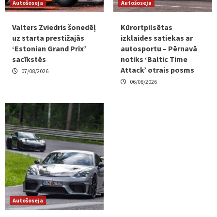
Autošoseja
Autošoseja
Valters Zviedris šonedēļ
Kūrortpilsētas
uz starta prestižajās
izklaides satiekas ar
‘Estonian Grand Prix’
autosportu – Pērnavā
sacīkstēs
notiks ‘Baltic Time
Attack’ otrais posms
07/08/2026
06/08/2026
Autošoseja