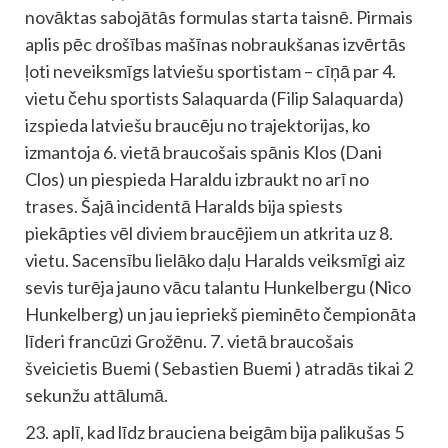
novāktas sabojātās formulas starta taisnē. Pirmais
aplis pēc drošības mašīnas nobraukšanas izvērtās
ļoti neveiksmīgs latviešu sportistam – cīņā par 4.
vietu čehu sportists Salaquarda (Filip Salaquarda)
izspieda latviešu braucēju no trajektorijas, ko
izmantoja 6. vietā braucošais spānis Klos (Dani
Clos) un piespieda Haraldu izbraukt no arī no
trases. Šajā incidentā Haralds bija spiests
piekāpties vēl diviem braucējiem un atkrita uz 8.
vietu. Sacensību lielāko daļu Haralds veiksmīgi aiz
sevis turēja jauno vācu talantu Hunkelbergu (Nico
Hunkelberg) un jau iepriekš pieminēto čempionāta
līderi francūzi Grožēnu. 7. vietā braucošais
šveicietis Buemi ( Sebastien Buemi ) atradās tikai 2
sekunžu attālumā.
23. aplī, kad līdz brauciena beigām bija palikušas 5