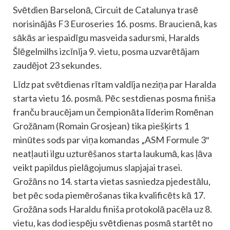
Svētdien Barselonā, Circuit de Catalunya trasē
norisinājās F3 Euroseries 16. posms. Braucienā, kas
sākās ar iespaidīgu masveida sadursmi, Haralds
Šlēgelmilhs izcīnīja 9. vietu, posma uzvarētājam
zaudējot 23 sekundes.
Līdz pat svētdienas rītam valdīja neziņa par Haralda
starta vietu 16. posmā. Pēc sestdienas posma finiša
franču braucējam un čempionāta līderim Romēnan
Grožānam (Romain Grosjean) tika piešķirts 1
minūtes sods par viņa komandas „ASM Formule 3″
neatļauti ilgu uzturēšanos starta laukumā, kas ļāva
veikt papildus pielāgojumus slapjajai trasei.
Grožāns no 14. starta vietas sasniedza pjedestālu,
bet pēc soda piemērošanas tika kvalificēts kā 17.
Grožāna sods Haraldu finiša protokolā pacēla uz 8.
vietu, kas dod iespēju svētdienas posmā startēt no