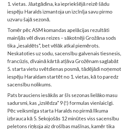
1. vietas. Jāatgādina, ka iepriekšējā reizē šādu
iespēju Haralds izmantoja un izcīnīja savu pirmo
uzvaru šajā sezonā.
Tomēr pēc ASM komandas apelācijas rezultāti
mainījās vēl divas reizes – sākotnēji Grožāna sods
tika „iesaldēts”, bet vēlāk atkal piemērots.
Neskatoties uz sodu, sacensību galvenais tiesnesis,
francūzis, dīvainā kārtā atļāva Grožēnam saglabāt
5. starta vietu svētdienas posmā, tādējādi noņemot
iespēju Haraldam startēt no 1. vietas, kā to paredz
sacensību nolikums.
Pats brauciens iesākās ar šīs sezonas lielāko masu
sadursmi, kas „izslēdza” 9 (!) formulas vienlaicīgi.
Pēc veiksmīga starta Haralds no pirmā līkuma
izbrauca kā 5. Sekojošās 12 minūtes viss sacensību
peletons riņķoja aiz drošības mašīnas, kamēr tika