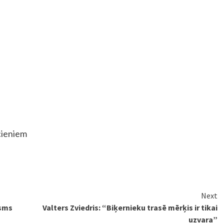
cieniem
Next
osms
Valters Zviedris: “Biķernieku trasē mērķis ir tikai
uzvara”