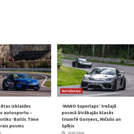
Autošoseja
sētas izklaides
‘MANO Superlaps’ trešajā
ar autosportu –
posmā ātrākajās klasēs
otiks ‘Baltic Time
triumfē Gorņevs, Mičulis un
trais posms
Spīķis
6
10/07/2026