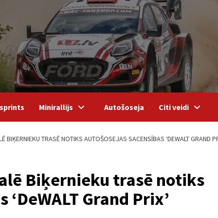
sprints
Minirallijs
Autošoseja
Citi veidi
 BIĶERNIEKU TRASĒ NOTIKS AUTOŠOSEJAS SACENSĪBAS ‘DEWALT GRAND PR
lē Biķernieku trasē notiks
s ‘DeWALT Grand Prix’