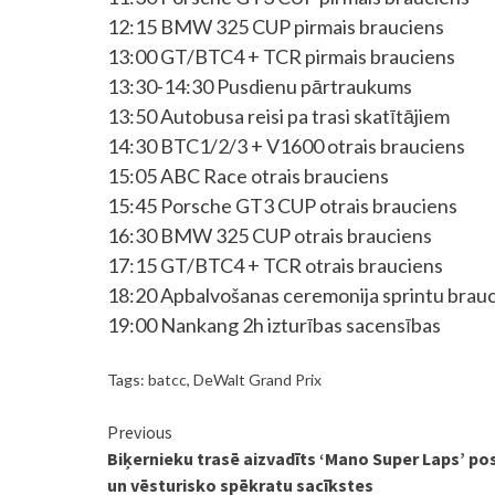
12:15 BMW 325 CUP pirmais brauciens
13:00 GT/BTC4 + TCR pirmais brauciens
13:30-14:30 Pusdienu pārtraukums
13:50 Autobusa reisi pa trasi skatītājiem
14:30 BTC1/2/3 + V1600 otrais brauciens
15:05 ABC Race otrais brauciens
15:45 Porsche GT3 CUP otrais brauciens
16:30 BMW 325 CUP otrais brauciens
17:15 GT/BTC4 + TCR otrais brauciens
18:20 Apbalvošanas ceremonija sprintu brau
19:00 Nankang 2h izturības sacensības
Tags:
batcc
,
DeWalt Grand Prix
Continue
Previous
Biķernieku trasē aizvadīts ‘Mano Super Laps’ p
Reading
un vēsturisko spēkratu sacīkstes