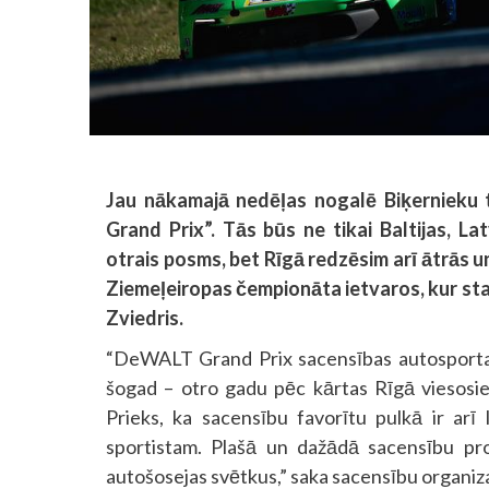
Jau nākamajā nedēļas nogalē Biķernieku 
Grand Prix”. Tās būs ne tikai Baltijas, L
otrais posms, bet Rīgā redzēsim arī ātrās
Ziemeļeiropas čempionāta ietvaros, kur star
Zviedris.
“DeWALT Grand Prix sacensības autosporta l
šogad – otro gadu pēc kārtas Rīgā viesosie
Prieks, ka sacensību favorītu pulkā ir arī l
sportistam. Plašā un dažādā sacensību pr
autošosejas svētkus,” saka sacensību organiz