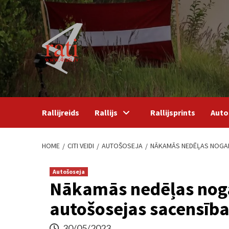
Skip
to
content
Rallijreids
Rallijs
Rallijsprints
Auto
HOME
CITI VEIDI
AUTOŠOSEJA
NĀKAMĀS NEDĒĻAS NOGALĒ
Autošoseja
Nākamās nedēļas noga
autošosejas sacensība
30/05/2023