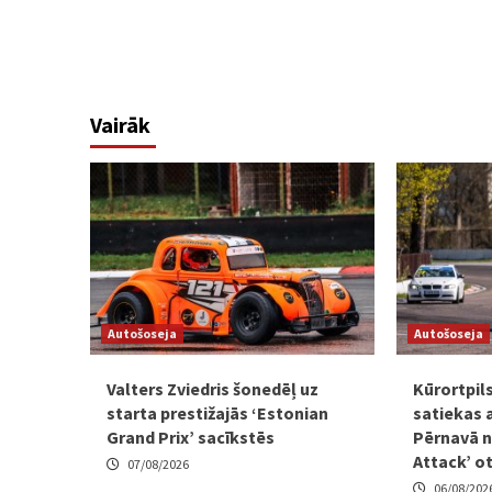
Vairāk
Autošoseja
Autošoseja
Valters Zviedris šonedēļ uz
Kūrortpil
starta prestižajās ‘Estonian
satiekas 
Grand Prix’ sacīkstēs
Pērnavā n
Attack’ o
07/08/2026
06/08/202