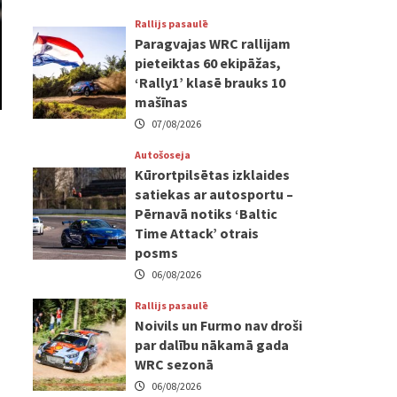
Rallijs pasaulē
Paragvajas WRC rallijam
pieteiktas 60 ekipāžas,
‘Rally1’ klasē brauks 10
mašīnas
07/08/2026
Autošoseja
Kūrortpilsētas izklaides
satiekas ar autosportu –
Pērnavā notiks ‘Baltic
Time Attack’ otrais
posms
06/08/2026
Rallijs pasaulē
Noivils un Furmo nav droši
par dalību nākamā gada
WRC sezonā
06/08/2026