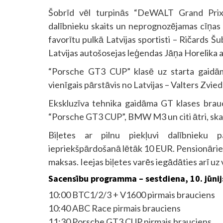
Šobrīd vēl turpinās “DeWALT Grand Prix” d
dalībnieku skaits un neprognozējamas cīņa
favorītu pulkā Latvijas sportisti – Ričards Š
Latvijas autošosejas leģendas Jāņa Horelika 
“Porsche GT3 CUP” klasē uz starta gaidāmi 
vienīgais pārstāvis no Latvijas – Valters Zvied
Ekskluzīva tehnika gaidāma GT klases bra
“Porsche GT3 CUP”, BMW M3 un citi ātri, skaļi
Biļetes ar pilnu piekļuvi dalībnieku 
iepriekšpārdošanā lētāk 10 EUR. Pensionārie
maksas. Ieejas biļetes varēs iegādāties arī uz
Sacensību programma – sestdiena, 10. jūnij
10:00 BTC1/2/3 + V1600 pirmais brauciens
10:40 ABC Race pirmais brauciens
11:30 Porsche GT3 CUP pirmais brauciens