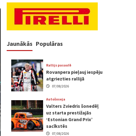
Jaunākās
Populāras
Rallijs pasaulē
Rovanpera pieļauj iespēju
atgriezties rallijā
07/08/2026
Autošoseja
Valters Zviedris šonedēļ
uz starta prestižajās
‘Estonian Grand Prix’
sacīkstēs
07/08/2026