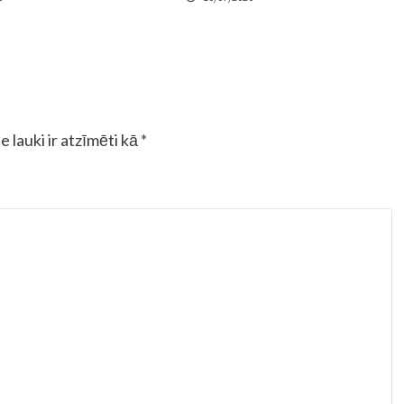
e lauki ir atzīmēti kā
*