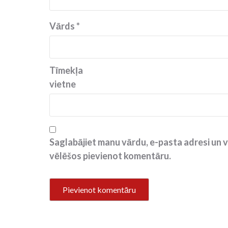
Vārds
*
Tīmekļa
vietne
Saglabājiet manu vārdu, e-pasta adresi un v
vēlēšos pievienot komentāru.