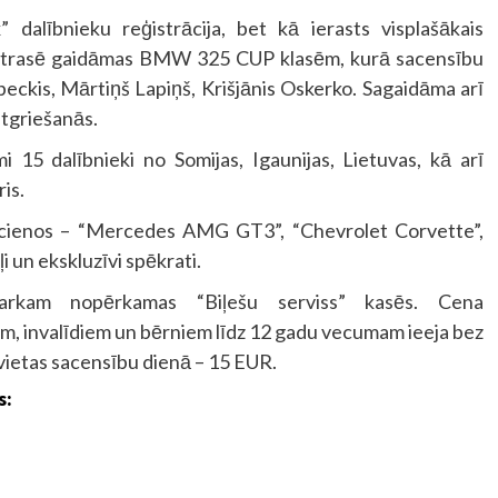
alībnieku reģistrācija, bet kā ierasts visplašākais
s trasē gaidāmas BMW 325 CUP klasēm, kurā sacensību
ubeckis, Mārtiņš Lapiņš, Krišjānis Oskerko. Sagaidāma arī
atgriešanās.
15 dalībnieki no Somijas, Igaunijas, Lietuvas, kā arī
ris.
ucienos – “Mercedes AMG GT3”, “Chevrolet Corvette”,
 un ekskluzīvi spēkrati.
parkam nopērkamas “Biļešu serviss” kasēs. Cena
m, invalīdiem un bērniem līdz 12 gadu vecumam ieeja bez
 vietas sacensību dienā – 15 EUR.
s: