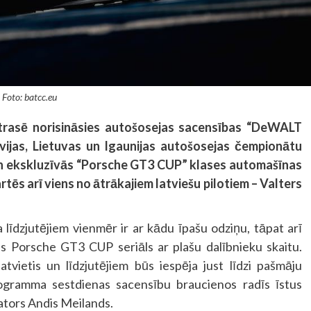
Foto: batcc.eu
trasē norisināsies autošosejas sacensības “DeWALT
atvijas, Lietuvas un Igaunijas autošosejas čempionātu
 un ekskluzīvās “Porsche GT3 CUP” klases automašīnas
tēs arī viens no ātrākajiem latviešu pilotiem – Valters
īdzjutējiem vienmēr ir ar kādu īpašu odziņu, tāpat arī
s Porsche GT3 CUP seriāls ar plašu dalībnieku skaitu.
atvietis un līdzjutējiem būs iespēja just līdzi pašmāju
ogramma sestdienas sacensību braucienos radīs īstus
ators Andis Meilands.