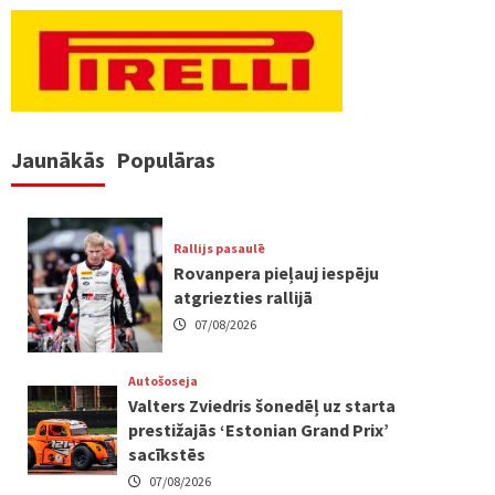
Jaunākās
Populāras
Rallijs pasaulē
Rovanpera pieļauj iespēju
atgriezties rallijā
07/08/2026
Autošoseja
Valters Zviedris šonedēļ uz starta
prestižajās ‘Estonian Grand Prix’
sacīkstēs
07/08/2026