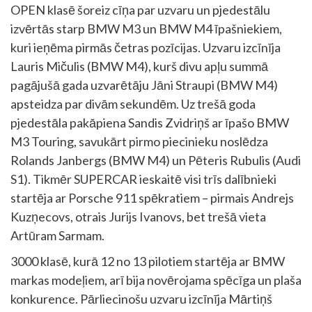
OPEN klasē šoreiz cīņa par uzvaru un pjedestālu
izvērtās starp BMW M3 un BMW M4 īpašniekiem,
kuri ieņēma pirmās četras pozīcijas. Uzvaru izcīnīja
Lauris Mičulis (BMW M4), kurš divu apļu summā
pagājušā gada uzvarētāju Jāni Straupi (BMW M4)
apsteidza par divām sekundēm. Uz trešā goda
pjedestāla pakāpiena Sandis Zvidriņš ar īpašo BMW
M3 Touring, savukārt pirmo piecinieku noslēdza
Rolands Janbergs (BMW M4) un Pēteris Rubulis (Audi
S1). Tikmēr SUPERCAR ieskaitē visi trīs dalībnieki
startēja ar Porsche 911 spēkratiem – pirmais Andrejs
Kuzņecovs, otrais Jurijs Ivanovs, bet trešā vieta
Artūram Sarmam.
3000 klasē, kurā 12 no 13 pilotiem startēja ar BMW
markas modeļiem, arī bija novērojama spēcīga un plaša
konkurence. Pārliecinošu uzvaru izcīnīja Mārtiņš