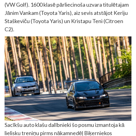
(VW Golf). 1600 klasē pārliecinoša uzvara titulētajam
Jānim Vankam (Toyota Yaris), aiz sevis atstājot Keriju
Staškeviču (Toyota Yaris) un Kristapu Teni (Citroen
C2).
Sacīkšu auto klašu dalībnieki šo posmu izmantoja kā
lielisku treniņu pirms nākamnedēļ Biķerniekos