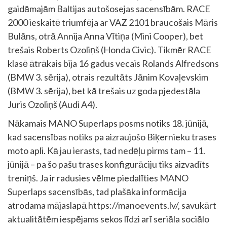
gaidāmajām Baltijas autošosejas sacensībām. RACE
2000 ieskaitē triumfēja ar VAZ 2101 braucošais Māris
Bulāns, otrā Annija Anna Vītiņa (Mini Cooper), bet
trešais Roberts Ozoliņš (Honda Civic). Tikmēr RACE
klasē ātrākais bija 16 gadus vecais Rolands Alfredsons
(BMW 3. sērija), otrais rezultāts Jānim Kovaļevskim
(BMW 3. sērija), bet kā trešais uz goda pjedestāla
Juris Ozoliņš (Audi A4).
Nākamais MANO Superlaps posms notiks 18. jūnijā,
kad sacensības notiks pa aizraujošo Biķernieku trases
moto apli. Kā jau ierasts, tad nedēļu pirms tam – 11.
jūnijā – pa šo pašu trases konfigurāciju tiks aizvadīts
treniņš. Ja ir radusies vēlme piedalīties MANO
Superlaps sacensībās, tad plašāka informācija
atrodama mājaslapā https://manoevents.lv/, savukārt
aktualitātēm iespējams sekos līdzi arī seriāla sociālo