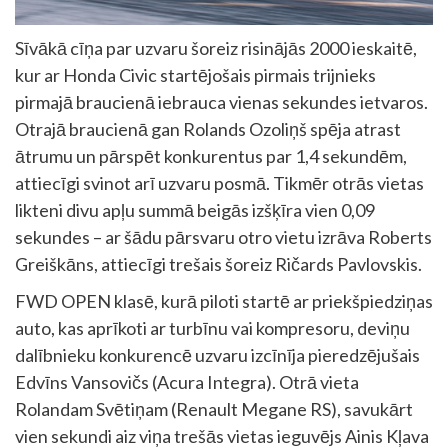
Sīvākā cīņa par uzvaru šoreiz risinājās 2000 ieskaitē,
kur ar Honda Civic startējošais pirmais trijnieks
pirmajā braucienā iebrauca vienas sekundes ietvaros.
Otrajā braucienā gan Rolands Ozoliņš spēja atrast
ātrumu un pārspēt konkurentus par 1,4 sekundēm,
attiecīgi svinot arī uzvaru posmā. Tikmēr otrās vietas
likteni divu apļu summā beigās izšķīra vien 0,09
sekundes – ar šādu pārsvaru otro vietu izrāva Roberts
Greiškāns, attiecīgi trešais šoreiz Ričards Pavlovskis.
FWD OPEN klasē, kurā piloti startē ar priekšpiedziņas
auto, kas aprīkoti ar turbīnu vai kompresoru, deviņu
dalībnieku konkurencē uzvaru izcīnīja pieredzējušais
Edvīns Vansovičs (Acura Integra). Otrā vieta
Rolandam Svētiņam (Renault Megane RS), savukārt
vien sekundi aiz viņa trešās vietas ieguvējs Ainis Kļava