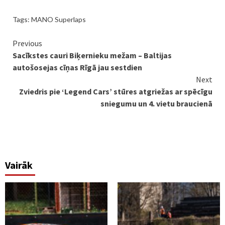
Tags:
MANO Superlaps
Continue
Previous
Sacīkstes cauri Biķernieku mežam – Baltijas
Reading
autošosejas cīņas Rīgā jau sestdien
Next
Zviedris pie ‘Legend Cars’ stūres atgriežas ar spēcīgu
sniegumu un 4. vietu braucienā
Vairāk