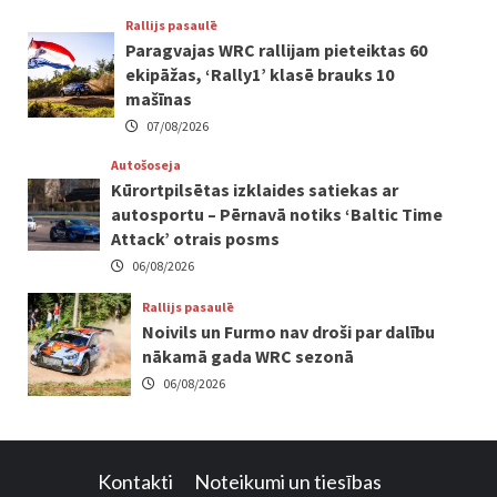
Rallijs pasaulē
Paragvajas WRC rallijam pieteiktas 60
ekipāžas, ‘Rally1’ klasē brauks 10
mašīnas
07/08/2026
Autošoseja
Kūrortpilsētas izklaides satiekas ar
autosportu – Pērnavā notiks ‘Baltic Time
Attack’ otrais posms
06/08/2026
Rallijs pasaulē
Noivils un Furmo nav droši par dalību
nākamā gada WRC sezonā
06/08/2026
Kontakti
Noteikumi un tiesības