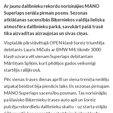
Ar jaunu dalībnieku rekordu norisinājies MANO
Superlaps seriāla pirmais posms. Sezonas
atklāšanas sacensībās Biķerniekos valdīja lieliska
atmosfēra dalībnieku parkā, savukārt pašā trasē
tika aizvadītas aizraujošas un sīvas cīņas.
Visplašāk pārstāvētajā OPEN klasē šoreiz triumfēja
debitants Lauris Mičulis ar BMW M4, tikmēr 3000
klasē uzvara vēl vienam Superlaps debitantam
Mārtiņam Spīķim, kurš pēdējos gados veiksmīgi
startējis rallijkrosā.
Pēc vienas trases dienas aprīlī un viena treniņa nedēļu
atpakaļ beidzot bija pienācis laiks šīs sezonas pirmajam
MANO Superlaps sacensību posmam. Tas norisinājās
pa klasisko Biķernieku trases auto apli un šoreiz
pulcēja rekordlielu dalībnieku skaitu – uz starta stājās