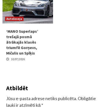
Autošoseja
‘MANO Superlaps’
trešajā posmā
ātrākajās klasēs
triumfē Gorņevs,
Mičulis un Spīķis
10/07/2026
Atbildēt
Jūsu e-pasta adrese netiks publicēta.
Obligātie
lauki ir atzīmēti kā
*