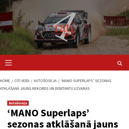
Skip
to
content
Primary
Menu
HOME
CITI VEIDI
AUTOŠOSEJA
‘MANO SUPERLAPS’ SEZONAS
ATKLĀŠANĀ JAUNS REKORDS UN DEBITANTU UZVARAS
Autošoseja
‘MANO Superlaps’
sezonas atklāšanā jauns