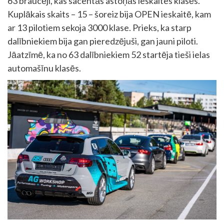
63 braucēji, kas sacentās astoņās ieskaites klasēs.
Kuplākais skaits – 15 – šoreiz bija OPEN ieskaitē, kam
ar 13 pilotiem sekoja 3000 klase. Prieks, ka starp
dalībniekiem bija gan pieredzējuši, gan jauni piloti.
Jāatzīmē, ka no 63 dalībniekiem 52 startēja tieši ielas
automašīnu klasēs.