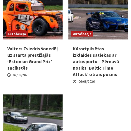
Autošoseja
Autošoseja
Valters Zviedris šonedēļ
Kūrortpilsētas
uz starta prestižajās
izklaides satiekas ar
‘Estonian Grand Prix’
autosportu – Pērnavā
sacīkstēs
notiks ‘Baltic Time
Attack’ otrais posms
07/08/2026
06/08/2026