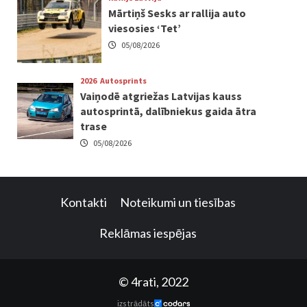
Mārtiņš Sesks ar rallija auto
viesosies ‘Tet’
05/08/2026
2026
Autosprints
Vaiņodē atgriežas Latvijas kauss
autosprintā, dalībniekus gaida ātra
trase
05/08/2026
Kontakti
Noteikumi un tiesības
Reklāmas iespējas
© 4rati, 2022
izstrādāts