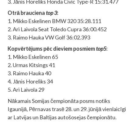
3. Jānis Horeliks Honda Civic Type-R 15:31.477
Otrā brauciena
top 3
:
1. Mikko Eskelinen BMW 320 35:28.111
2. Ari Laivola Seat Toledo Cupra 36:00.452
3. Raimo Hauka VW Golf 36:02.393
Kopvērtējums pēc dieviem posmiem
top5
:
1. Mikko Eskelinen 65
2. Urmas Kitsings 41
3. Raimo Hauka 40
4. Jānis Horeliks 34
5. Ari Laivola 29
Nākamais Somijas čempionāta posms notiks
Igaunijā, Pērnavas trasē 28. un 29. jūnijā vienlaicīgi
ar Latvijas un Baltijas autošosejas čempionātu.