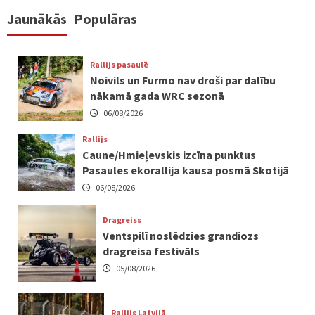
Jaunākās
Populāras
Rallijs pasaulē
Noivils un Furmo nav droši par dalību
nākamā gada WRC sezonā
06/08/2026
Rallijs
Caune/Hmieļevskis izcīna punktus
Pasaules ekorallija kausa posmā Skotijā
06/08/2026
Dragreiss
Ventspilī noslēdzies grandiozs
dragreisa festivāls
05/08/2026
Rallijs Latvijā