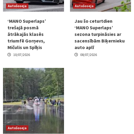
Autošoseja
Autošoseja
‘MANO Superlaps’
Jau šo ceturtdien
trešajā posmā
‘MANO Superlaps’
ātrākajās klasēs
sezona turpināsies ar
triumfē Gorņevs,
sacensībām Biķernieku
Mičulis un Spīķis
auto aplī
10/07/2026
08/07/2026
Autošoseja