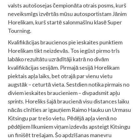
valsts autošosejas čempionāta otrais posms, kurš
neveiksmīgs izvērtās mūsu autosportistam Jānim
Horelikam, kurš startē salonmašīnu klasē Super
Tourning.
Kvalifikācijas braucienos pie ieskaites punktiem
Horelikam tikt neizdevās. Tos iegūst pirmo trīs
labāko rezultātu uzrādītāji katrā no divām
kvalifikācijas sesijām. Pirmajā sesijā Horelikam
piektais apļa laiks, bet otrajā par vienu vietu
augstāk – ceturtā vieta. Sestdien notika pirmais no
diviem ieskaites braucieniem – divpadsmit apļu
sprints
. Horeliks šajā braucienā visu distances laiku
nācās cīnīties ar igauņiem Raimo Hauku un Urmasu
Kitsingu par trešo vietu. Pēdējā apļa vienā no
pēdējiem līkumiem viņam izdevās apsteigt Kitsingu
un finišēt trešajam. Šo apdzīšanas manevru