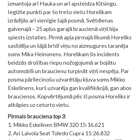
izmantoja arī Hauka un arī apsteidza Kitsingu.
Iegūtie punkti par šo trešo vietu Horelikam
izrādījās arī vienīgie šajā posmā. Svētdienas
galvenajā – 25 apļus garajā braucienā viņš bija
spiests izstaties. Pirmā apļa pirmajā līkumā Horeliks
saslīdēja un šājā brīdī viņu no aizmugures taranēja
soms Mika Heinonens. Horelikam šis incidents
beidzās drošības riepu nožogojumā ar bojātu
automobīli un braucienu turpināt viņš nespēja. Par
posma pārliecinošu uzvarētāju kļuva soms Mikko
Eskelinens, kurš uzvarēja gan kvalifikācijā, gan abos
braucienos. Kopvērtējumā pēc šī posma Horeliks ir
atkāpies uz ceturto vietu.
Pirmais brauciena
top 3
:
1. Mikko Eskelinen BMW 320 15:16.621
2. Ari Laivola Seat Toledo Cupra 15:26.832