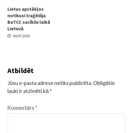
Lietus apstākļos
notikusi traģēdija
BaTCC sacīkšu laikā
Lietuvā
04/07/2026
Atbildēt
Jūsu e-pasta adrese netiks publicēta.
Obligātie
lauki ir atzīmēti kā
*
Komentārs
*