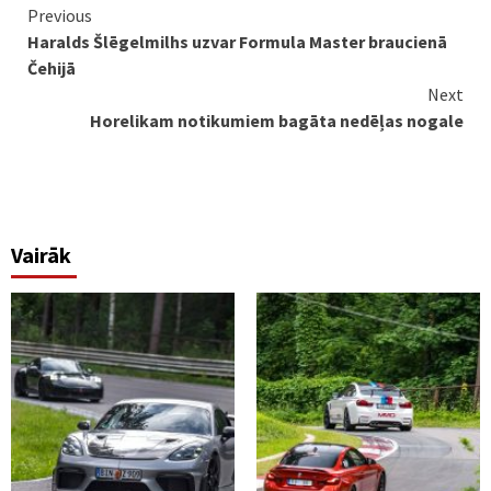
Continue
Previous
Haralds Šlēgelmilhs uzvar Formula Master braucienā
Reading
Čehijā
Next
Horelikam notikumiem bagāta nedēļas nogale
Vairāk