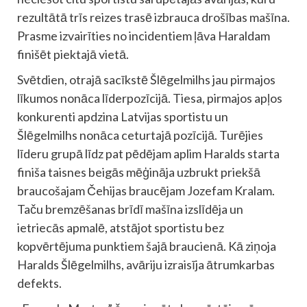
rezultātā trīs reizes trasē izbrauca drošības mašīna.
Prasme izvairīties no incidentiem ļāva Haraldam
finišēt piektajā vietā.
Svētdien, otrajā sacīkstē Šlēgelmilhs jau pirmajos
līkumos nonāca līderpozīcijā. Tiesa, pirmajos apļos
konkurenti apdzina Latvijas sportistu un
Šlēgelmilhs nonāca ceturtajā pozīcijā. Turējies
līderu grupā līdz pat pēdējam aplim Haralds starta
finiša taisnes beigās mēģināja uzbrukt priekšā
braucošajam Čehijas braucējam Jozefam Kralam.
Taču bremzēšanas brīdī mašīna izslīdēja un
ietriecās apmalē, atstājot sportistu bez
kopvērtējuma punktiem šajā braucienā. Kā ziņoja
Haralds Šlēgelmilhs, avāriju izraisīja ātrumkarbas
defekts.