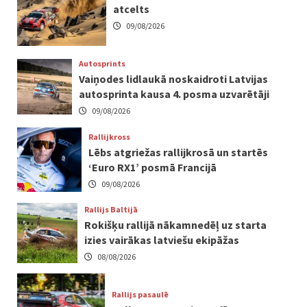
atcelts
09/08/2026
Autosprints
Vaiņodes lidlaukā noskaidroti Latvijas
autosprinta kausa 4. posma uzvarētāji
09/08/2026
Rallijkross
Lēbs atgriežas rallijkrosā un startēs
‘Euro RX1’ posmā Francijā
09/08/2026
Rallijs Baltijā
Rokišķu rallijā nākamnedēļ uz starta
izies vairākas latviešu ekipāžas
08/08/2026
Rallijs pasaulē