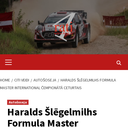
Skip
to
content
Primary
Menu
HOME
CITI VEIDI
AUTOŠOSEJA
HARALDS ŠLĒGELMILHS FORMULA
MASTER INTERNATIONAL ČEMPIONĀTĀ CETURTAIS
Autošoseja
Haralds Šlēgelmilhs
Formula Master