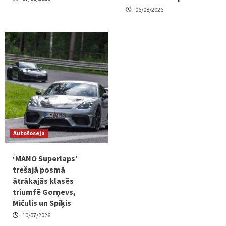
06/08/2026
Autošoseja
‘MANO Superlaps’
trešajā posmā
ātrākajās klasēs
triumfē Gorņevs,
Mičulis un Spīķis
10/07/2026