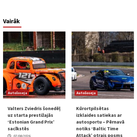
Vairāk
Autošoseja
Autošoseja
Valters Zviedris šonedēļ
Kūrortpilsētas
uz starta prestižajās
izklaides satiekas ar
‘Estonian Grand Prix’
autosportu – Pērnavā
sacīkstēs
notiks ‘Baltic Time
Attack’ otrais posms
07/08/2026