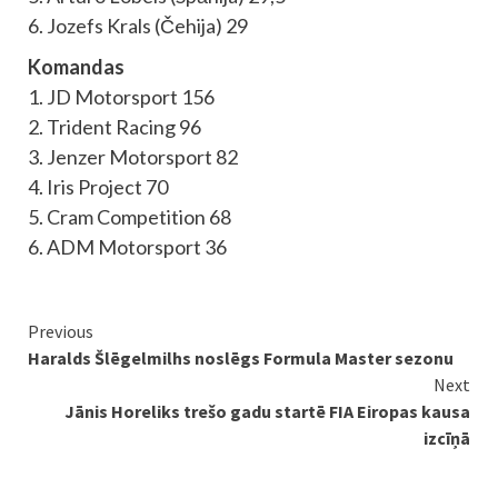
6. Jozefs Krals (Čehija) 29
Komandas
1. JD Motorsport 156
2. Trident Racing 96
3. Jenzer Motorsport 82
4. Iris Project 70
5. Cram Competition 68
6. ADM Motorsport 36
Continue
Previous
Haralds Šlēgelmilhs noslēgs Formula Master sezonu
Reading
Next
Jānis Horeliks trešo gadu startē FIA Eiropas kausa
izcīņā