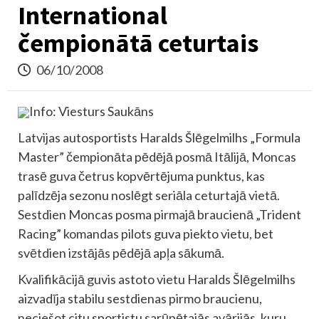
International
čempionātā ceturtais
06/10/2008
Info: Viesturs Saukāns
Latvijas autosportists Haralds Šlēgelmilhs „Formula
Master” čempionāta pēdējā posmā Itālijā, Moncas
trasē guva četrus kopvērtējuma punktus, kas
palīdzēja sezonu noslēgt seriāla ceturtajā vietā.
Sestdien Moncas posma pirmajā braucienā „Trident
Racing” komandas pilots guva piekto vietu, bet
svētdien izstājās pēdējā apļa sākumā.
Kvalifikācijā guvis astoto vietu Haralds Šlēgelmilhs
aizvadīja stabilu sestdienas pirmo braucienu,
neciešot citu sportistu sarūpētajās avārijās, kuru