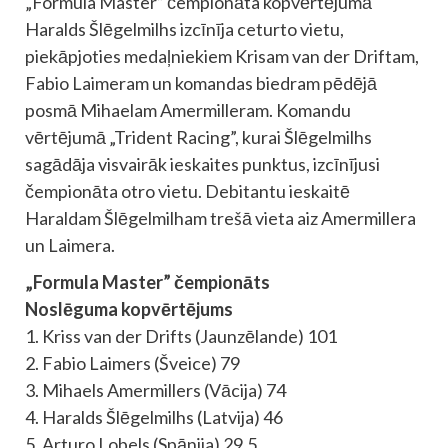
„Formula Master” čempionāta kopvērtējumā
Haralds Šlēgelmilhs izcīnīja ceturto vietu,
piekāpjoties medaļniekiem Krisam van der Driftam,
Fabio Laimeram un komandas biedram pēdējā
posmā Mihaelam Amermilleram. Komandu
vērtējumā „Trident Racing”, kurai Šlēgelmilhs
sagādāja visvairāk ieskaites punktus, izcīnījusi
čempionāta otro vietu. Debitantu ieskaitē
Haraldam Šlēgelmilham trešā vieta aiz Amermillera
un Laimera.
„Formula Master” čempionāts
Noslēguma kopvērtējums
1. Kriss van der Drifts (Jaunzēlande) 101
2. Fabio Laimers (Šveice) 79
3. Mihaels Amermillers (Vācija) 74
4. Haralds Šlēgelmilhs (Latvija) 46
5. Arturo Lobels (Spānija) 29,5