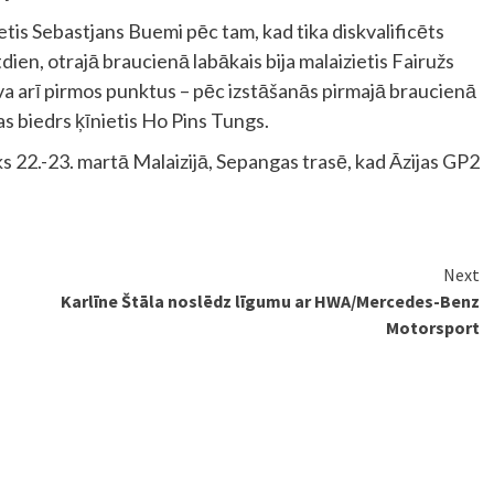
tis Sebastjans Buemi pēc tam, kad tika diskvalificēts
ētdien, otrajā braucienā labākais bija malaizietis Fairužs
va arī pirmos punktus – pēc izstāšanās pirmajā braucienā
s biedrs ķīnietis Ho Pins Tungs.
22.-23. martā Malaizijā, Sepangas trasē, kad Āzijas GP2
Next
Karlīne Štāla noslēdz līgumu ar HWA/Mercedes-Benz
Motorsport