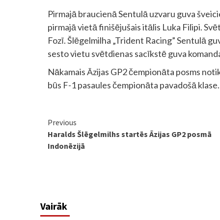
Pirmajā braucienā Sentulā uzvaru guva šveicie
pirmajā vietā finišējušais itālis Luka Filipi. Sv
Fozī. Šlēgelmilha „Trident Racing” Sentulā gu
sesto vietu svētdienas sacīkstē guva komanda
Nākamais Āzijas GP2 čempionāta posms notiks 
būs F-1 pasaules čempionāta pavadošā klase.
Continue
Previous
Haralds Šlēgelmilhs startēs Āzijas GP2 posmā
Reading
Indonēzijā
Vairāk