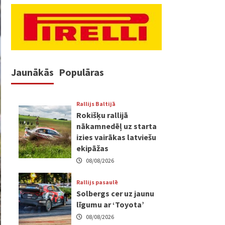
Jaunākās
Populāras
Rallijs Baltijā
Rokišķu rallijā
nākamnedēļ uz starta
izies vairākas latviešu
ekipāžas
08/08/2026
Rallijs pasaulē
Solbergs cer uz jaunu
līgumu ar ‘Toyota’
08/08/2026