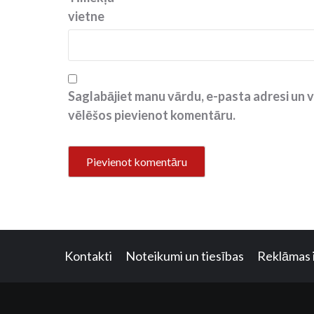
vietne
Saglabājiet manu vārdu, e-pasta adresi un v
vēlēšos pievienot komentāru.
Kontakti
Noteikumi un tiesības
Reklāmas 