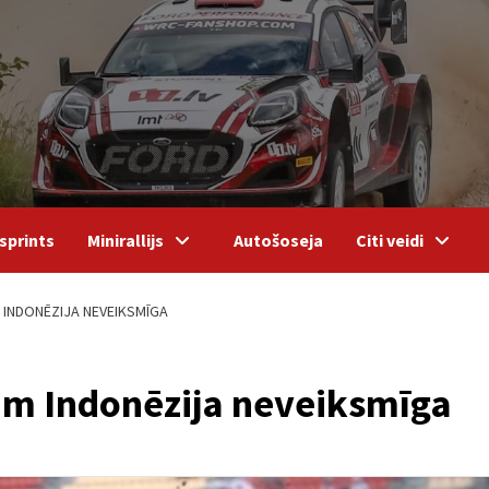
sprints
Minirallijs
Autošoseja
Citi veidi
INDONĒZIJA NEVEIKSMĪGA
m Indonēzija neveiksmīga