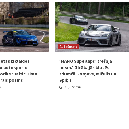
Autošoseja
sētas izklaides
‘MANO Superlaps’ trešajā
ar autosportu –
posmā ātrākajās klasēs
otiks ‘Baltic Time
triumfē Gorņevs, Mičulis un
trais posms
Spīķis
6
10/07/2026