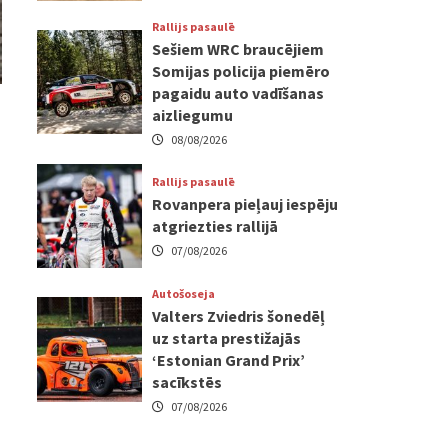
Rallijs pasaulē
Sešiem WRC braucējiem
Somijas policija piemēro
pagaidu auto vadīšanas
aizliegumu
08/08/2026
Rallijs pasaulē
Rovanpera pieļauj iespēju
atgriezties rallijā
07/08/2026
Autošoseja
Valters Zviedris šonedēļ
uz starta prestižajās
‘Estonian Grand Prix’
sacīkstēs
07/08/2026