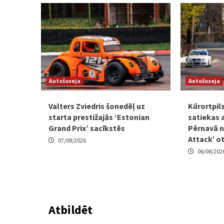
Autošoseja
Autošoseja
Valters Zviedris šonedēļ uz
Kūrortpil
starta prestižajās ‘Estonian
satiekas 
Grand Prix’ sacīkstēs
Pērnavā n
Attack’ o
07/08/2026
06/08/202
Atbildēt