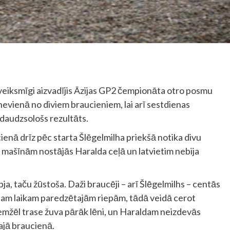
eveiksmīgi aizvadījis Āzijas GP2 čempionāta otro posmu
nevienā no diviem braucieniem, lai arī sestdienas
a daudzsološs rezultāts.
enā drīz pēc starta Šlēgelmilha priekšā notika divu
mašīnām nostājās Haralda ceļā un latvietim nebija
pja, taču žūstoša. Daži braucēji – arī Šlēgelmilhs – centās
ajam laikam paredzētajām riepām, tādā veidā cerot
Diemžēl trase žuva pārāk lēni, un Haraldam neizdevās
ajā braucienā.