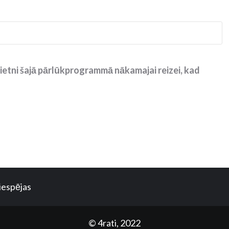
ietni šajā pārlūkprogrammā nākamajai reizei, kad
iespējas
© 4rati, 2022