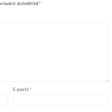
e lauki ir atzīmēti kā
*
E-pasts
*