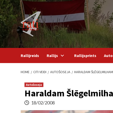
Skip
to
content
Rallijreids
Rallijs
Rallijsprints
Auto
HOME
CITI VEIDI
AUTOŠOSEJA
HARALDAM ŠLĒGELMILHAM 
Autošoseja
Haraldam Šlēgelmilha
18/02/2008