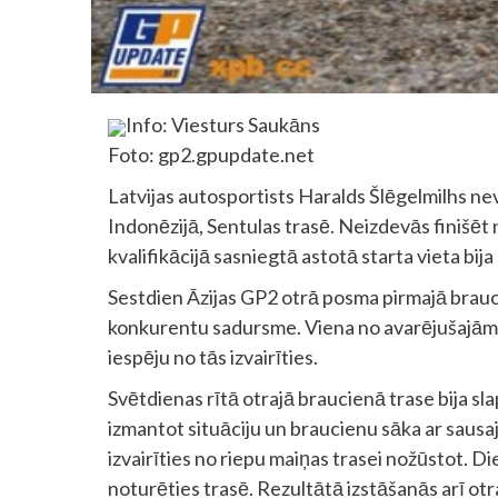
Info: Viesturs Saukāns
Foto: gp2.gpupdate.net
Latvijas autosportists Haralds Šlēgelmilhs n
Indonēzijā, Sentulas trasē. Neizdevās finišēt 
kvalifikācijā sasniegtā astotā starta vieta bij
Sestdien Āzijas GP2 otrā posma pirmajā brauci
konkurentu sadursme. Viena no avarējušajām 
iespēju no tās izvairīties.
Svētdienas rītā otrajā braucienā trase bija sla
izmantot situāciju un braucienu sāka ar saus
izvairīties no riepu maiņas trasei nožūstot. 
noturēties trasē. Rezultātā izstāšanās arī otr