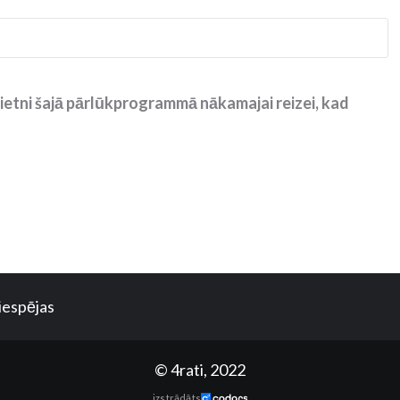
ietni šajā pārlūkprogrammā nākamajai reizei, kad
iespējas
© 4rati, 2022
izstrādāts