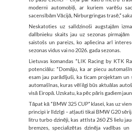
moderni automobiļi, ar kuriem varēšu sac
sacensībām Vācijā, Nirburgringas trasē,” saka
Neskatoties uz salīdzinoši augstajām iz
dalībnieku skaits jau uz sezonas pirmajām 
saistošs un pareizs, ko apliecina arī inter
sezonas vidus vai no 2026. gada sezonas.
Lietuvas komandas “LIK Racing by KTK Racin
potenciālu: “Domāju, ka ar piecu automašī
esam jau parādījuši, ka ticam projektam un
automašīnas, kuras vēl ilgi būs aktuālas autoš
visā Eiropā. Uzskatu, ka pēc pāris gadiem jau
Tāpat kā “BMW 325 CUP” klasei, kas uz vienu 
principi ir līdzīgi – atļauti tikai BMW G20 sēr
litru turbo dzinēji, kas attīsta 260 ZS lielu
bremzes, specializētas dzinēja vadības u