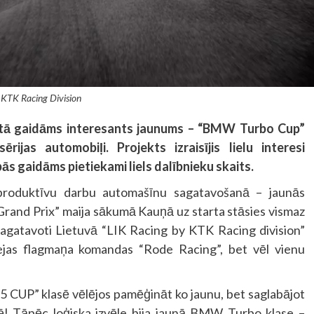
 KTK Racing Division
ātā gaidāms interesants jaunums – “BMW Turbo Cup”
jas automobiļi. Projekts izraisījis lielu interesi
ās gaidāms pietiekami liels dalībnieku skaits.
produktīvu darbu automašīnu sagatavošanā – jaunās
Grand Prix” maija sākumā Kauņā uz starta stāsies vismaz
 sagatavoti Lietuvā “LIK Racing by KTK Racing division”
ejas flagmaņa komandas “Rode Racing”, bet vēl vienu
CUP” klasē vēlējos pamēģināt ko jaunu, bet saglabājot
sē! Tāpēc loģiska izvēle bija jaunā BMW Turbo klase –