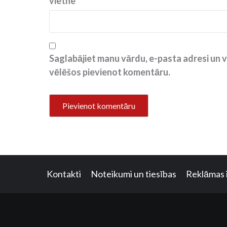
vietne
Saglabājiet manu vārdu, e-pasta adresi un v
vēlēšos pievienot komentāru.
Kontakti
Noteikumi un tiesības
Reklāmas 