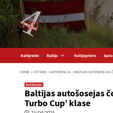
Skip
to
content
Rallijreids
Rallijs
Rallijsprints
Auto
HOME
CITI VEIDI
AUTOŠOSEJA
BALTIJAS AUTOŠOSEJAS Č
Autošoseja
Baltijas autošosejas 
Turbo Cup’ klase
15/04/2025