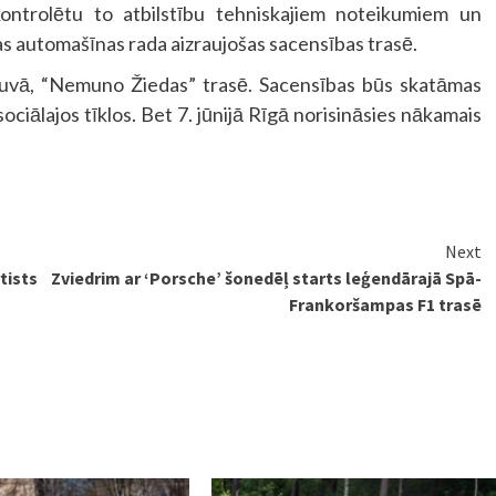
 kontrolētu to atbilstību tehniskajiem noteikumiem un
s automašīnas rada aizraujošas sacensības trasē.
etuvā, “Nemuno Žiedas” trasē. Sacensības būs skatāmas
ociālajos tīklos. Bet 7. jūnijā Rīgā norisināsies nākamais
Next
tists
Zviedrim ar ‘Porsche’ šonedēļ starts leģendārajā Spā-
Frankoršampas F1 trasē