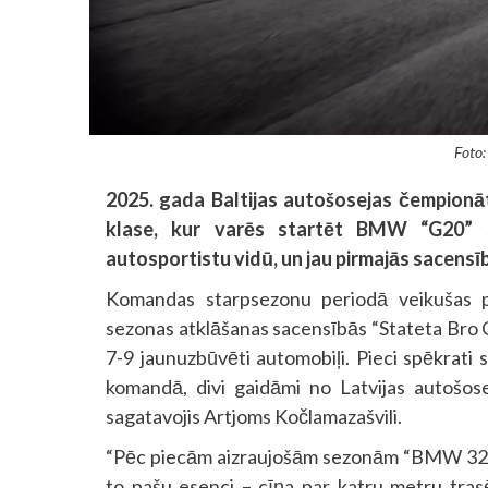
Foto:
2025. gada Baltijas autošosejas čempion
klase, kur varēs startēt BMW “G20” sēri
autosportistu vidū, un jau pirmajās sacensīb
Komandas starpsezonu periodā veikušas 
sezonas atklāšanas sacensībās “Stateta Bro 
7-9 jaunuzbūvēti automobiļi. Pieci spēkrati
komandā, divi gaidāmi no Latvijas autošos
sagatavojis Artjoms Kočlamazašvili.
“Pēc piecām aizraujošām sezonām “BMW 325 
to pašu esenci – cīņa par katru metru tra