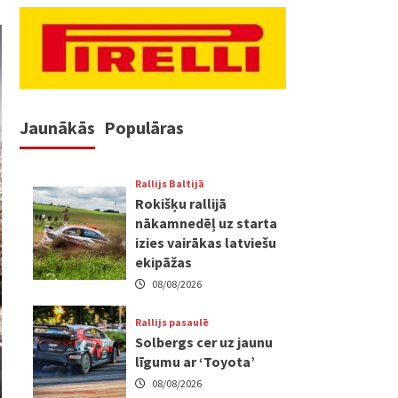
Jaunākās
Populāras
Rallijs Baltijā
Rokišķu rallijā
nākamnedēļ uz starta
izies vairākas latviešu
ekipāžas
08/08/2026
Rallijs pasaulē
Solbergs cer uz jaunu
līgumu ar ‘Toyota’
08/08/2026