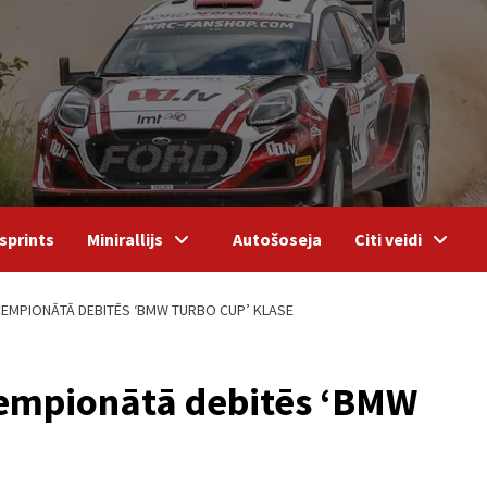
sprints
Minirallijs
Autošoseja
Citi veidi
EMPIONĀTĀ DEBITĒS ‘BMW TURBO CUP’ KLASE
čempionātā debitēs ‘BMW