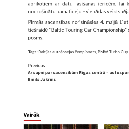
aprīkotiem ar datu lasīšanas ierīcēm, lai
nodrošinātu pamatideju – vienādas veiktspēja
Pirmās sacensības norisināsies 4. maijā Li
tiešraidē “Baltic Touring Car Championship” s
posms.
Tags:
Baltijas autošosejas čempionāts
,
BMW Turbo Cup
Continue
Previous
Ar sapni par sacensībām Rīgas centrā – autospor
Reading
Emīls Jakrins
Vairāk