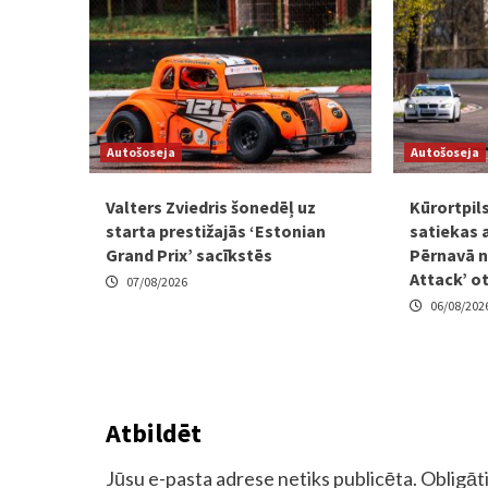
Autošoseja
Autošoseja
Valters Zviedris šonedēļ uz
Kūrortpil
starta prestižajās ‘Estonian
satiekas 
Grand Prix’ sacīkstēs
Pērnavā n
Attack’ o
07/08/2026
06/08/202
Atbildēt
Jūsu e-pasta adrese netiks publicēta.
Obligāti