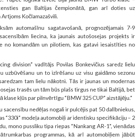
ensties gan Baltijas čempionātā, gan arī doties uz
 Artjoms Kočlamazašvili.
maksām automašīnu sagatavošanā, prognozējamais 7-9
sacensībām liecina, ka jaunais autošosejas projekts ir
ese no komandām un pilotiem, kas gatavi iesaistīties no
g division” vadītājs Povilas Bonkevičius saredz lielu
nu uzbūvēšanu un to izīrēšanu uz visu gaidāmo sezonu
 saredzam tam lielu nākotni. Tās ir jaunas un modernas
osejas trasēs un tām būs plašs tirgus ne tikai Baltijā, bet
nā klase kļūs par pilnvērtīgu “BMW 325 CUP” aizstājēju.”
sacensību nedēļas nogali ir pulcējis pat 50 dalībniekus,
ijas “330i” modeļa automobiļi ar identisku specifikāciju – 2
 jaudu, mono pussliku tipa riepas “Nankang AR-1”, vienādas
n ātrumkarbas programmas, kā arī automobiļiem jābūt