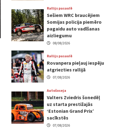
Rallijs pasaulē
Sešiem WRC braucējiem
Somijas policija piemēro
pagaidu auto vadīšanas
aizliegumu
08/08/2026
Rallijs pasaulē
Rovanpera pieļauj iespēju
atgriezties rallijā
07/08/2026
Autošoseja
Valters Zviedris šonedēļ
uz starta prestižajās
‘Estonian Grand Prix’
sacīkstēs
07/08/2026