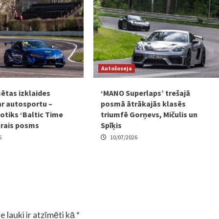
Autošoseja
sētas izklaides
‘MANO Superlaps’ trešajā
ar autosportu –
posmā ātrākajās klasēs
otiks ‘Baltic Time
triumfē Gorņevs, Mičulis un
trais posms
Spīķis
6
10/07/2026
e lauki ir atzīmēti kā
*