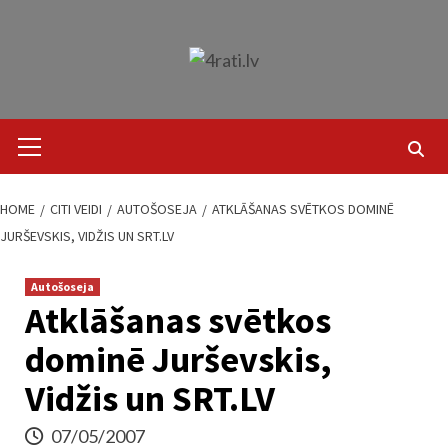
Skip
to
content
Primary
Menu
HOME
CITI VEIDI
AUTOŠOSEJA
ATKLĀŠANAS SVĒTKOS DOMINĒ
JURŠEVSKIS, VIDŽIS UN SRT.LV
Autošoseja
Atklāšanas svētkos
dominē Jurševskis,
Vidžis un SRT.LV
07/05/2007