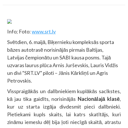
Info; Foto:
www.srt.lv
Svētdien, 6. maijā, Biķernieku kompleksās sporta
bāzes autotrasē norisinājās pirmais Baltijas,
Latvijas čempionātu un SABI kausa posms. Tajā
uzvaras laurus plūca Arnis Jurševskis, Lauris Vidžis
un divi “SRT.LV” piloti – Jānis Kārkliņš un Agris
Petrovskis.
Visspraigākās un dalībniekiem kuplākās sacīkstes,
kā jau tika gaidīts, norisinājās
Nacionālajā klasē
,
kur uz starta izgāja divdesmit pieci dalībnieki.
Pietiekami kupls skaits, lai katrs skatītājs, kuri
zināmu iemeslu dēļ bija ļoti niecīgā skaitā, atrastu