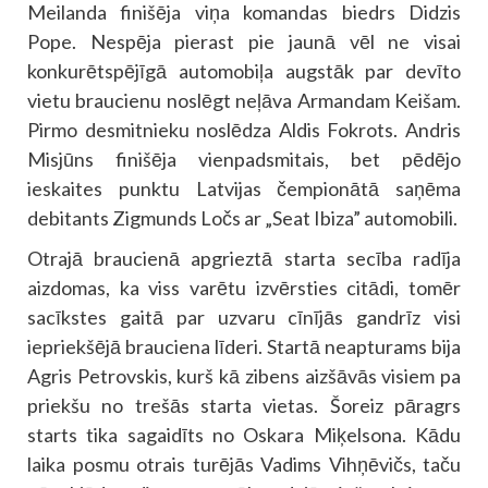
Meilanda finišēja viņa komandas biedrs Didzis
Pope. Nespēja pierast pie jaunā vēl ne visai
konkurētspējīgā automobiļa augstāk par devīto
vietu braucienu noslēgt neļāva Armandam Keišam.
Pirmo desmitnieku noslēdza Aldis Fokrots. Andris
Misjūns finišēja vienpadsmitais, bet pēdējo
ieskaites punktu Latvijas čempionātā saņēma
debitants Zigmunds Ločs ar „Seat Ibiza” automobili.
Otrajā braucienā apgrieztā starta secība radīja
aizdomas, ka viss varētu izvērsties citādi, tomēr
sacīkstes gaitā par uzvaru cīnījās gandrīz visi
iepriekšējā brauciena līderi. Startā neapturams bija
Agris Petrovskis, kurš kā zibens aizšāvās visiem pa
priekšu no trešās starta vietas. Šoreiz pāragrs
starts tika sagaidīts no Oskara Miķelsona. Kādu
laika posmu otrais turējās Vadims Vihņēvičs, taču