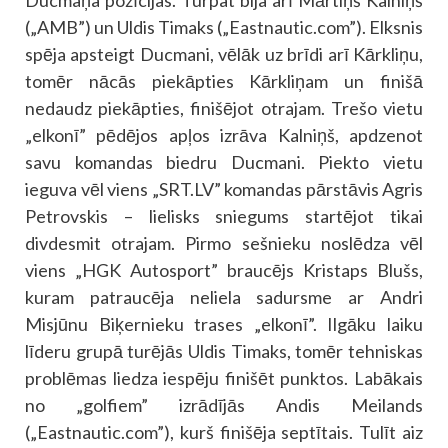
(„AMB”) un Uldis Timaks („Eastnautic.com”). Elksnis
spēja apsteigt Ducmani, vēlāk uz brīdi arī Kārkliņu,
tomēr nācās piekāpties Kārkliņam un finišā
nedaudz piekāpties, finišējot otrajam. Trešo vietu
„elkonī” pēdējos apļos izrāva Kalniņš, apdzenot
savu komandas biedru Ducmani. Piekto vietu
ieguva vēl viens „SRT.LV” komandas pārstāvis Agris
Petrovskis – lielisks sniegums startējot tikai
divdesmit otrajam. Pirmo sešnieku noslēdza vēl
viens „HGK Autosport” braucējs Kristaps Blušs,
kuram patraucēja neliela sadursme ar Andri
Misjūnu Biķernieku trases „elkonī”. Ilgāku laiku
līderu grupā turējās Uldis Timaks, tomēr tehniskas
problēmas liedza iespēju finišēt punktos. Labākais
no „golfiem” izrādījās Andis Meilands
(„Eastnautic.com”), kurš finišēja septītais. Tulīt aiz