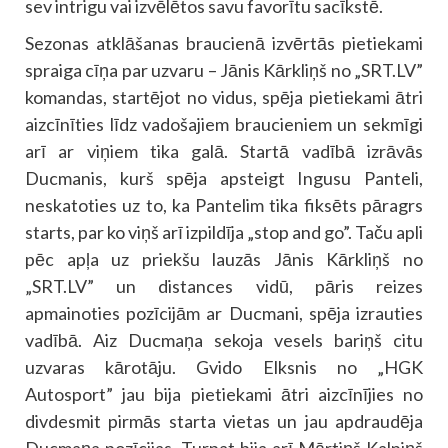
sev intrigu vai izvēlētos savu favorītu sacīkstē.
Sezonas atklāšanas braucienā izvērtās pietiekami
spraiga cīņa par uzvaru – Jānis Kārkliņš no „SRT.LV”
komandas, startējot no vidus, spēja pietiekami ātri
aizcīnīties līdz vadošajiem braucieniem un sekmīgi
arī ar viņiem tika galā. Startā vadībā izrāvās
Ducmanis, kurš spēja apsteigt Ingusu Panteli,
neskatoties uz to, ka Pantelim tika fiksēts pāragrs
starts, par ko viņš arī izpildīja „stop and go”. Taču apli
pēc apļa uz priekšu lauzās Jānis Kārkliņš no
„SRT.LV” un distances vidū, pāris reizes
apmainoties pozīcijām ar Ducmani, spēja izrauties
vadībā. Aiz Ducmaņa sekoja vesels bariņš citu
uzvaras kārotāju. Gvido Elksnis no „HGK
Autosport” jau bija pietiekami ātri aizcīnījies no
divdesmit pirmās starta vietas un jau apdraudēja
Ducmaņa pozīcijas. Turpat bija arī Mārtiņš Kalniņš