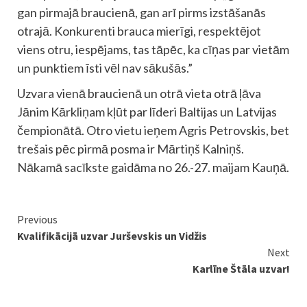
gan pirmajā braucienā, gan arī pirms izstāšanās
otrajā. Konkurenti brauca mierīgi, respektējot
viens otru, iespējams, tas tāpēc, ka cīņas par vietām
un punktiem īsti vēl nav sākušās.”
Uzvara vienā braucienā un otrā vieta otrā ļāva
Jānim Kārkliņam kļūt par līderi Baltijas un Latvijas
čempionātā. Otro vietu ieņem Agris Petrovskis, bet
trešais pēc pirmā posma ir Mārtiņš Kalniņš.
Nākamā sacīkste gaidāma no 26.-27. maijam Kauņā.
Continue
Previous
Kvalifikācijā uzvar Jurševskis un Vidžis
Reading
Next
Karlīne Štāla uzvar!