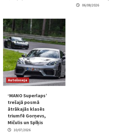
06/08/2026
Autošoseja
‘MANO Superlaps’
trešajā posmā
ātrākajās klasēs
triumfē Gorņevs,
Mičulis un Spīķis
10/07/2026