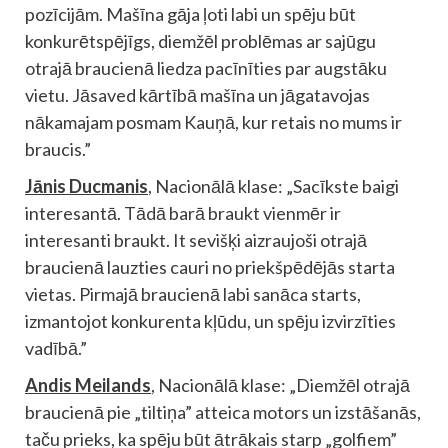
pozīcijām. Mašīna gāja ļoti labi un spēju būt
konkurētspējīgs, diemžēl problēmas ar sajūgu
otrajā braucienā liedza pacīnīties par augstāku
vietu. Jāsaved kārtībā mašīna un jāgatavojas
nākamajam posmam Kauņā, kur retais no mums ir
braucis.”
Jānis Ducmanis
, Nacionālā klase: „Sacīkste baigi
interesantā. Tādā barā braukt vienmēr ir
interesanti braukt. It sevišķi aizraujoši otrajā
braucienā lauzties cauri no priekšpēdējās starta
vietas. Pirmajā braucienā labi sanāca starts,
izmantojot konkurenta kļūdu, un spēju izvirzīties
vadībā.”
Andis Meilands
, Nacionālā klase: „Diemžēl otrajā
braucienā pie „tiltiņa” atteica motors un izstāšanās,
taču prieks, ka spēju būt ātrākais starp „golfiem”