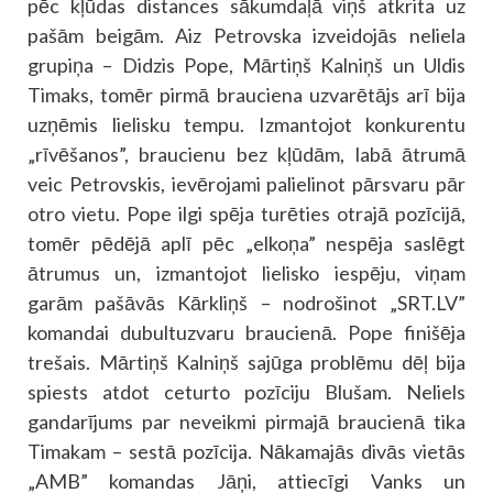
pēc kļūdas distances sākumdaļā viņš atkrita uz
pašām beigām. Aiz Petrovska izveidojās neliela
grupiņa – Didzis Pope, Mārtiņš Kalniņš un Uldis
Timaks, tomēr pirmā brauciena uzvarētājs arī bija
uzņēmis lielisku tempu. Izmantojot konkurentu
„rīvēšanos”, braucienu bez kļūdām, labā ātrumā
veic Petrovskis, ievērojami palielinot pārsvaru pār
otro vietu. Pope ilgi spēja turēties otrajā pozīcijā,
tomēr pēdējā aplī pēc „elkoņa” nespēja saslēgt
ātrumus un, izmantojot lielisko iespēju, viņam
garām pašāvās Kārkliņš – nodrošinot „SRT.LV”
komandai dubultuzvaru braucienā. Pope finišēja
trešais. Mārtiņš Kalniņš sajūga problēmu dēļ bija
spiests atdot ceturto pozīciju Blušam. Neliels
gandarījums par neveikmi pirmajā braucienā tika
Timakam – sestā pozīcija. Nākamajās divās vietās
„AMB” komandas Jāņi, attiecīgi Vanks un