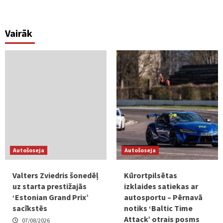
Vairāk
Autošoseja
Autošoseja
Valters Zviedris šonedēļ
Kūrortpilsētas
uz starta prestižajās
izklaides satiekas ar
‘Estonian Grand Prix’
autosportu – Pērnavā
sacīkstēs
notiks ‘Baltic Time
Attack’ otrais posms
07/08/2026