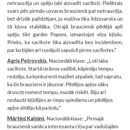
netraucēja un spēju labi aizvadīt sacīksti. Pieliktais
svars pēc pirmās uzvaras braucienā pat netraucēja,
bet drīzāk palīdzējam, jo mašīna tika līdzsvarota un
tā kļuva stabilāka. Otrajā braucienā pēdējā aplī
spēju tikt garām Popem, izmantojot viņa kļūdu.
Prieks, ka sacīkste tika aizvadīta bez incidentiem,
par ko bijām arī runājuši sapulcē pirms sacīkstes.”
Agris Petrovskis
, Nacionālā klase: „Ļoti laba
sacīkste. Startā izrāvos vadībā, kāpināju tempu,
redzēju, ka konkurenti mazliet atpaliek, tad sapratu,
ka šis brauciens ir jāuzvar. Pēdējos apļos sāku
drusciņ nomest tempu, mazāk riskēt. Biju arī
nedaudz kļūdījies ar riepu spiedienu un pēdējos
apļos slīdēju kā pa ledu.”
Mārtiņš Kalniņš
, Nacionālā klase: „Pirmajā
braucienā sanāca interesanta cīņa par vadošajām